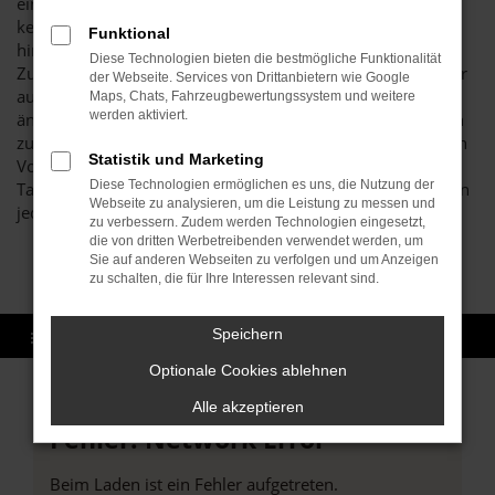
einer Kia Sportage Tageszulassung günstig ein und braucht
keinerlei Abstriche gegenüber einem Neufahrzeug
Funktional
hinzunehmen. Möglich wird dies durch die eintägige
Diese Technologien bieten die bestmögliche Funktionalität
Zulassung des angebotenen Modells, die in Pforzheim oder
der Webseite. Services von Drittanbietern wie Google
auch an einem anderen Ort erfolgt sein kann. Hierdurch
Maps, Chats, Fahrzeugbewertungssystem und weitere
werden aktiviert.
ändert sich der Status des Fahrzeugs von einem Neuwagen
zum Gebrauchtwagen, denn schließlich existiert offiziell ein
Statistik und Marketing
Vorbesitzer. Sie kaufen somit eine Kia Sportage
Diese Technologien ermöglichen es uns, die Nutzung der
Tageszulassung für Pforzheim aus zweiter Hand, profitieren
Webseite zu analysieren, um die Leistung zu messen und
jedoch davon, dass das Auto noch nicht gefahren wurde.
zu verbessern. Zudem werden Technologien eingesetzt,
die von dritten Werbetreibenden verwendet werden, um
Sie auf anderen Webseiten zu verfolgen und um Anzeigen
zu schalten, die für Ihre Interessen relevant sind.
Speichern
Optionale Cookies ablehnen
Alle akzeptieren
Fehler: Network Error
Beim Laden ist ein Fehler aufgetreten.