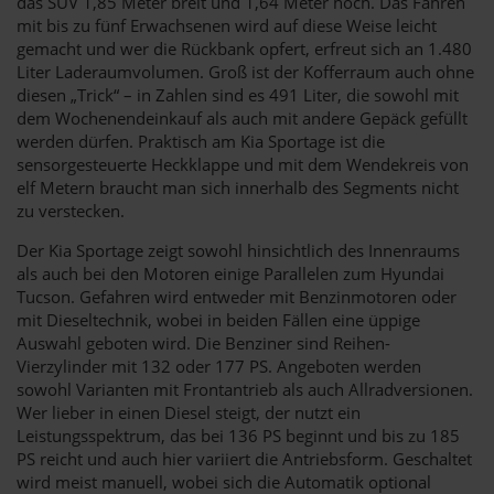
das SUV 1,85 Meter breit und 1,64 Meter hoch. Das Fahren
mit bis zu fünf Erwachsenen wird auf diese Weise leicht
gemacht und wer die Rückbank opfert, erfreut sich an 1.480
Liter Laderaumvolumen. Groß ist der Kofferraum auch ohne
diesen „Trick“ – in Zahlen sind es 491 Liter, die sowohl mit
dem Wochenendeinkauf als auch mit andere Gepäck gefüllt
werden dürfen. Praktisch am Kia Sportage ist die
sensorgesteuerte Heckklappe und mit dem Wendekreis von
elf Metern braucht man sich innerhalb des Segments nicht
zu verstecken.
Der Kia Sportage zeigt sowohl hinsichtlich des Innenraums
als auch bei den Motoren einige Parallelen zum Hyundai
Tucson. Gefahren wird entweder mit Benzinmotoren oder
mit Dieseltechnik, wobei in beiden Fällen eine üppige
Auswahl geboten wird. Die Benziner sind Reihen-
Vierzylinder mit 132 oder 177 PS. Angeboten werden
sowohl Varianten mit Frontantrieb als auch Allradversionen.
Wer lieber in einen Diesel steigt, der nutzt ein
Leistungsspektrum, das bei 136 PS beginnt und bis zu 185
PS reicht und auch hier variiert die Antriebsform. Geschaltet
wird meist manuell, wobei sich die Automatik optional