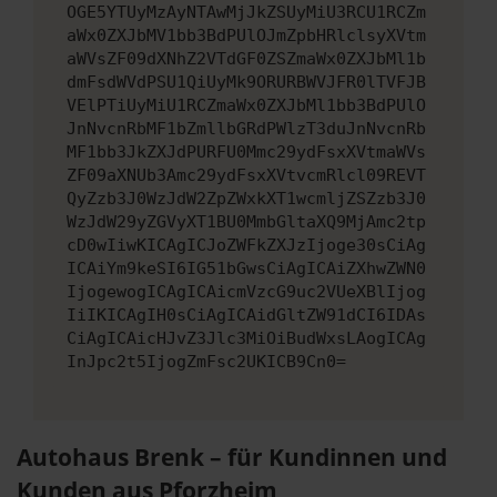
OGE5YTUyMzAyNTAwMjJkZSUyMiU3RCU1RCZm
aWx0ZXJbMV1bb3BdPUlOJmZpbHRlclsyXVtm
aWVsZF09dXNhZ2VTdGF0ZSZmaWx0ZXJbMl1b
dmFsdWVdPSU1QiUyMk9ORURBWVJFR0lTVFJB
VElPTiUyMiU1RCZmaWx0ZXJbMl1bb3BdPUlO
JnNvcnRbMF1bZmllbGRdPWlzT3duJnNvcnRb
MF1bb3JkZXJdPURFU0Mmc29ydFsxXVtmaWVs
ZF09aXNUb3Amc29ydFsxXVtvcmRlcl09REVT
QyZzb3J0WzJdW2ZpZWxkXT1wcmljZSZzb3J0
WzJdW29yZGVyXT1BU0MmbGltaXQ9MjAmc2tp
cD0wIiwKICAgICJoZWFkZXJzIjoge30sCiAg
ICAiYm9keSI6IG51bGwsCiAgICAiZXhwZWN0
IjogewogICAgICAicmVzcG9uc2VUeXBlIjog
IiIKICAgIH0sCiAgICAidGltZW91dCI6IDAs
CiAgICAicHJvZ3Jlc3MiOiBudWxsLAogICAg
InJpc2t5IjogZmFsc2UKICB9Cn0=
Autohaus Brenk – für Kundinnen und
Kunden aus Pforzheim