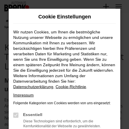
Zum
Hauptinhalt
Cookie Einstellungen
springen
Startseite
Pforzheim
Kia
Kia Sportage
Kia Pforzheim, Kia
Sportage Tageszulassung Angebote mit Lieferservice nach Pforzheim
Wir nutzen Cookies, um Ihnen die bestmögliche
Nutzung unserer Webseite zu ermöglichen und unsere
Kommunikation mit Ihnen zu verbessern. Wir
Kia Pforzheim, Kia Sportage
berücksichtigen hierbei Ihre Präferenzen und
Tageszulassung Angebote mit
verarbeiten Daten für Marketing und Statistiken nur,
wenn Sie uns Ihre Einwilligung geben. Wenn Sie zu
Lieferservice nach Pforzheim
einem späteren Zeitpunkt Ihre Meinung ändern, können
Sie die Einwilligung jederzeit für die Zukunft widerrufen.
Weitere Informationen zum Umfang der
Mit der Kia Sportage Tageszulassung
Datenverarbeitung finden Sie hier:
Datenschutzerklärung
,
Cookie-Richtlinie
.
unterwegs in Pforzheim
Impressum
Es gibt Schnäppchen und es gibt dauerhaft erstklassige
Folgende Kategorien von Cookies werden von uns eingesetzt:
Angebote. Bei einer Kia Sportage Tageszulassung handelt es
sich um die perfekte Synthese, denn hier erhalten Sie einen
Essentiell
Neuwagen zum Preis eines Gebrauchten. Wer in Pforzheim
Diese Technologien sind erforderlich, um die
auf der Suche nach dem passenden Fahrzeug ist, steigt mit
Kernfunktionalität der Webseite zu gewährleisten.