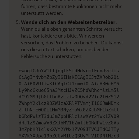
führen, dass bestimmte Funktionen nicht mehr
unterstützt werden.
Wende dich an den Webseitenbetreiber.
Wenn du alle oben genannten Schritte versucht
hast, kontaktiere uns bitte. Wir werden
versuchen, das Problem zu beheben. Du kannst
uns diesen Text schicken, um uns bei der
Fehlersuche zu unterstützen:
ewogICJuYW1lIjogIk5ldHdvcmtFcnJvciIs
CiAgImNvbmZpZyI6IHsKICAgICJtZXRob2Qi
OiAiR0VUIiwKICAgICJ1cmwiOiAiaHR0cHM6
Ly9hcGkueC5ha3MtcHJvZC5hdWRhcmlzLm5l
dC92MS9jbGllbnRzLzIwODQvd2Vic2l0ZS12
ZWhpY2xlcz93ZWJzaXRlPTVmYjI1OGRmNDYx
ZjlhNmE0ODI1MmM3NyZmaWx0ZXJbMF1bZmll
bGRdPWlzT3duJmZpbHRlclswXVt2YWx1ZV09
dHJ1ZSZmaWx0ZXJbMV1bZmllbGRdPW1vZGVs
JmZpbHRlclsxXVt2YWx1ZV09JTVCJTdCJTIy
YXVkYXJpc19pZCUyMiUzQSUyMjViODNlMzc3