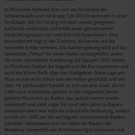
In Pforzheim befindet man sich am Nordrand des
Schwarzwalds und mit knapp 126.000 Einwohnern in einer
Großstadt. Der Ort ist eng mit dem unweit gelegenen
Karlsruhe verbunden und bildet einen gemeinsamen
Verdichtungsraum mit rund 650.000 Einwohnern. Eine
Besonderheit liegt in der Tradition, die bereits auf die
römische Antike verweist. Die Namensgebung wird auf das
lateinische „Portus“ für einen Hafen zurückgeführt, wobei
die erste urkundliche Erwähnung auf das Jahr 1067 datiert.
In Pforzheim fließen die Nagold und die Enz zusammen und
auch die Würm fließt über das Stadtgebiet. Diese Lage am
Fluss wurde wohl schon von den Kelten geschätzt und seit
dem 14. Jahrhundert handelt es sich um eine Stadt, die bis
1486 auch Autonomie genoss. In den folgenden Jahren
gehörte Pforzheim zu Baden, war jedoch immer wieder
umkämpft und zählt sogar für rund zehn Jahre zu Bayern.
Bemerkenswert war stets die industrielle Bedeutung, sodass
es sich um 1800 um die wichtigsten Industriestadt Badens
handelte. Sehenswert sind vor allem die Bauten der
Moderne, namentlich der Architekten Egon Eiermann und