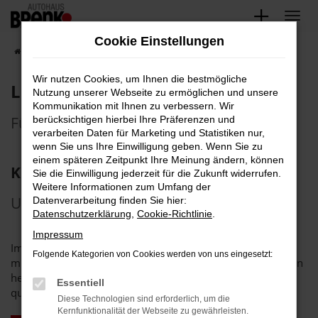
Zum
Hauptinhalt
Cookie Einstellungen
springen
Startseite
Serviceleistungen
Leistungen
Wir nutzen Cookies, um Ihnen die bestmögliche
Leistungen
Nutzung unserer Webseite zu ermöglichen und unsere
Kommunikation mit Ihnen zu verbessern. Wir
Für alle, die auf Qualität setzen
berücksichtigen hierbei Ihre Präferenzen und
verarbeiten Daten für Marketing und Statistiken nur,
wenn Sie uns Ihre Einwilligung geben. Wenn Sie zu
einem späteren Zeitpunkt Ihre Meinung ändern, können
Leistungen
Kompetente
Sie die Einwilligung jederzeit für die Zukunft widerrufen.
Weitere Informationen zum Umfang der
Unsere Leistungen für Ihre Mobilität.
Datenverarbeitung finden Sie hier:
Datenschutzerklärung
,
Cookie-Richtlinie
.
Impressum
Immer mit einem guten Gefühl einsteigen, das können Sie
Folgende Kategorien von Cookies werden von uns eingesetzt:
mit unserem Service. Herausragende Automobile verdienen
herausragenden Service. Den gewährleisten bei uns
Essentiell
qualifizierte Mitarbeiter
Diese Technologien sind erforderlich, um die
Kernfunktionalität der Webseite zu gewährleisten.