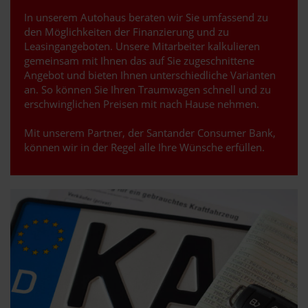
In unserem Autohaus beraten wir Sie umfassend zu
den Möglichkeiten der Finanzierung und zu
Leasingangeboten. Unsere Mitarbeiter kalkulieren
gemeinsam mit Ihnen das auf Sie zugeschnittene
Angebot und bieten Ihnen unterschiedliche Varianten
an. So können Sie Ihren Traumwagen schnell und zu
erschwinglichen Preisen mit nach Hause nehmen.
Mit unserem Partner, der Santander Consumer Bank,
können wir in der Regel alle Ihre Wünsche erfüllen.