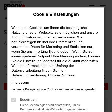
Zum
Hauptinhalt
Cookie Einstellungen
springen
Startseite
Serviceleistungen
Serviceanfrage
Wir nutzen Cookies, um Ihnen die bestmögliche
Serviceanfrage
Nutzung unserer Webseite zu ermöglichen und unsere
Kommunikation mit Ihnen zu verbessern. Wir
Anmeldung & Terminvereinbarung
berücksichtigen hierbei Ihre Präferenzen und
verarbeiten Daten für Marketing und Statistiken nur,
wenn Sie uns Ihre Einwilligung geben. Wenn Sie zu
einem späteren Zeitpunkt Ihre Meinung ändern, können
Sie die Einwilligung jederzeit für die Zukunft widerrufen.
Weitere Informationen zum Umfang der
Kontakt und Öffnungszeiten
Datenverarbeitung finden Sie hier:
Wählen Sie Ihren Standort:
Datenschutzerklärung
,
Cookie-Richtlinie
.
Impressum
KARLSRUHE - KNIELINGEN
Folgende Kategorien von Cookies werden von uns eingesetzt:
Essentiell
Service-Anfrage
Diese Technologien sind erforderlich, um die
Kernfunktionalität der Webseite zu gewährleisten.