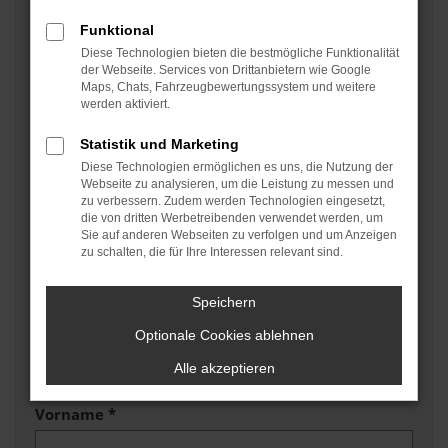
Betreff
Funktional
Diese Technologien bieten die bestmögliche Funktionalität
der Webseite. Services von Drittanbietern wie Google
Maps, Chats, Fahrzeugbewertungssystem und weitere
Angaben zum Fahrzeug
werden aktiviert.
Statistik und Marketing
Marke und Modell
Diese Technologien ermöglichen es uns, die Nutzung der
Webseite zu analysieren, um die Leistung zu messen und
zu verbessern. Zudem werden Technologien eingesetzt,
die von dritten Werbetreibenden verwendet werden, um
Erstzulassung/Baujahr
Sie auf anderen Webseiten zu verfolgen und um Anzeigen
zu schalten, die für Ihre Interessen relevant sind.
Fahrgestellnummer (wenn zur Hand)
Speichern
Optionale Cookies ablehnen
Alle akzeptieren
Vorname *