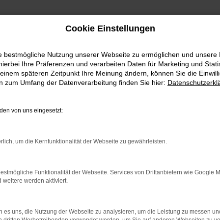
Cookie Einstellungen
ie bestmögliche Nutzung unserer Webseite zu ermöglichen und unsere
hierbei Ihre Präferenzen und verarbeiten Daten für Marketing und Stati
einem späteren Zeitpunkt Ihre Meinung ändern, können Sie die Einwillig
en zum Umfang der Datenverarbeitung finden Sie hier:
Datenschutzerkl
hluss
en von uns eingesetzt:
Inhalt des Onlineangebotes
rlich, um die Kernfunktionalität der Webseite zu gewährleisten.
Der Autor übernimmt keinerlei Gewähr für die Aktualität, Richti
auf unserer Website. Haftungsansprüche gegen den Autor, welch
durch die Nutzung oder Nichtnutzung der dargebotenen Inform
estmögliche Funktionalität der Webseite. Services von Drittanbietern wie Google 
unvollständiger Informationen verursacht wurden, sind grundsä
eitere werden aktiviert.
nachweislich vorsätzliches oder grob fahrlässiges Verschulden 
Der Autor behält es sich ausdrücklich vor, Teile der Seiten 
verändern, zu ergänzen, zu löschen oder die Veröffentlichung z
 es uns, die Nutzung der Webseite zu analysieren, um die Leistung zu messen u