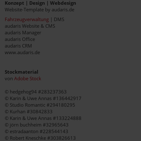
Konzept | Design | Webdesign
Website-Template by audaris.de
Fahrzeugverwaltung
| DMS
audaris Website & CMS
audaris Manager
audaris Office
audaris CRM
www.audaris.de
Stockmaterial
von
Adobe Stock
© hedgehog94 #283237363
© Karin & Uwe Annas #136442917
© Studio Romantic #294180295
© Kurhan #30842833
© Karin & Uwe Annas #133224888
© jörn buchheim #32965643
© estradaanton #228544143
© Robert Kneschke #303826613