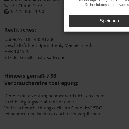
Technologien eingesetzt, die v
0 721 956 11-0
die für Ihre Interessen relevant s
0 721 956 11-90
Speichern
Rechtliches:
USt.-IdNr.: DE143591206
Geschäftsführer: Björn Brenk, Manuel Brenk
HRB 104529
Sitz der Gesellschaft: Karlsruhe
Hinweis gemäß § 36
Verbraucherstreitbeilegung:
Der Verkäufer/Auftragnehmer wird nicht an einem
Streitbeilegungsverfahren vor einer
Verbraucherschlichtungsstelle im Sinne des VSBG
teilnehmen und ist hierzu auch nicht verpflichtet.