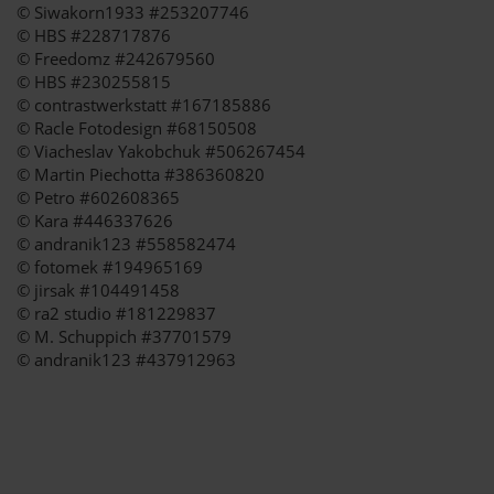
© Siwakorn1933 #253207746
© HBS #228717876
© Freedomz #242679560
© HBS #230255815
© contrastwerkstatt #167185886
© Racle Fotodesign #68150508
© Viacheslav Yakobchuk #506267454
© Martin Piechotta #386360820
© Petro #602608365
© Kara #446337626
© andranik123 #558582474
© fotomek #194965169
© jirsak #104491458
© ra2 studio #181229837
© M. Schuppich #37701579
© andranik123 #437912963