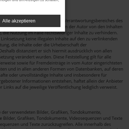
rfolgen und um Anzeigen zu schalten,
(“Hyperlinks”), die außerhalb des Verantwortungsbereiches des
Alle akzeptieren
in dem Fall in Kraft treten, in dem der Autor von den Inhalten
die Nutzung im Falle rechtswidriger Inhalte zu verhindern.
 Linksetzung keine illegalen Inhalte auf den zu verlinkenden
tung, die Inhalte oder die Urheberschaft der
Deshalb distanziert er sich hiermit ausdrücklich von allen
setzung verändert wurden. Diese Feststellung gilt für alle
Verweise sowie für Fremdeinträge in vom Autor eingerichteten
isten und in allen anderen Formen von Datenbanken, auf deren
rhafte oder unvollständige Inhalte und insbesondere für
gebotener Informationen entstehen, haftet allein der Anbieter
 Links auf die jeweilige Veröffentlichung lediglich verweist.
hte der verwendeten Bilder, Grafiken, Tondokumente,
te Bilder, Grafiken, Tondokumente, Videosequenzen und Texte
sequenzen und Texte zurückzugreifen. Alle innerhalb des