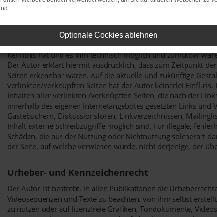
on dritten Werbetreibenden verwendet werden, um Sie auf anderen Webseiten zu ve
ind.
Verweise und Links
Bei direkten oder indirekten Verweisen auf fremde Webseiten 
Optionale Cookies ablehnen
Autors liegen, würde eine Haftungsverpflichtung ausschließlich 
Kenntnis hat und es ihm technisch möglich und zumutbar wäre, 
Der Autor erklärt hiermit ausdrücklich, dass zum Zeitpunkt der
Seiten erkennbar waren. Auf die aktuelle und zukünftige Gestal
verlinkten/verknüpften Seiten hat der Autor keinerlei Einfluss. 
Inhalten aller verlinkten /verknüpften Seiten, die nach der Link
innerhalb des eigenen Internetangebotes gesetzten Links und 
Gästebüchern, Diskussionsforen, Linkverzeichnissen, Mailingl
Inhalt externe Schreibzugriffe möglich sind. Für illegale, fehle
Schäden, die aus der Nutzung oder Nichtnutzung solcherart dar
der Seite, auf welche verwiesen wurde, nicht derjenige, der über
Urheber- und Kennzeichenrecht
Der Autor ist bestrebt, in allen Publikationen die Urheberrec
Videosequenzen und Texte zu beachten, von ihm selbst erstell
zu nutzen oder auf lizenzfreie Grafiken, Tondokumente, Video