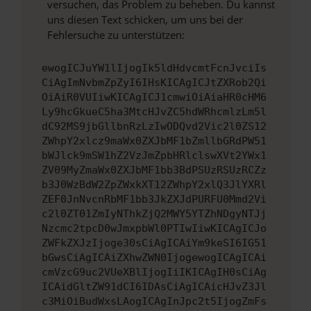
versuchen, das Problem zu beheben. Du kannst
uns diesen Text schicken, um uns bei der
Fehlersuche zu unterstützen:
ewogICJuYW1lIjogIk5ldHdvcmtFcnJvciIs
CiAgImNvbmZpZyI6IHsKICAgICJtZXRob2Qi
OiAiR0VUIiwKICAgICJ1cmwiOiAiaHR0cHM6
Ly9hcGkueC5ha3MtcHJvZC5hdWRhcmlzLm5l
dC92MS9jbGllbnRzLzIwODQvd2Vic2l0ZS12
ZWhpY2xlcz9maWx0ZXJbMF1bZmllbGRdPW51
bWJlck9mSW1hZ2VzJmZpbHRlclswXVt2YWx1
ZV09MyZmaWx0ZXJbMF1bb3BdPSUzRSUzRCZz
b3J0WzBdW2ZpZWxkXT12ZWhpY2xlQ3JlYXRl
ZEF0JnNvcnRbMF1bb3JkZXJdPURFU0Mmd2Vi
c2l0ZT01ZmIyNThkZjQ2MWY5YTZhNDgyNTJj
Nzcmc2tpcD0wJmxpbWl0PTIwIiwKICAgICJo
ZWFkZXJzIjoge30sCiAgICAiYm9keSI6IG51
bGwsCiAgICAiZXhwZWN0IjogewogICAgICAi
cmVzcG9uc2VUeXBlIjogIiIKICAgIH0sCiAg
ICAidGltZW91dCI6IDAsCiAgICAicHJvZ3Jl
c3MiOiBudWxsLAogICAgInJpc2t5IjogZmFs