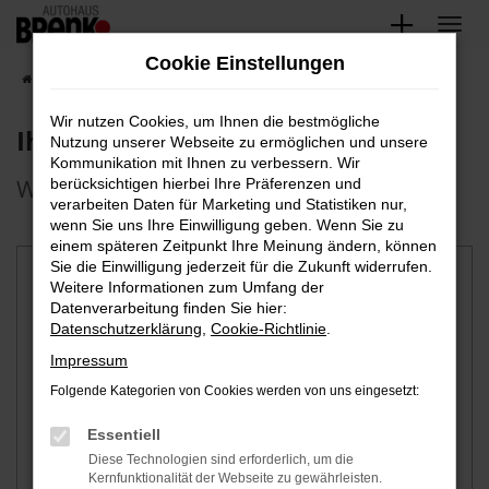
Zum
Hauptinhalt
Cookie Einstellungen
springen
Startseite
Fahrzeugangebote
Fahrzeuganfrage
Wir nutzen Cookies, um Ihnen die bestmögliche
Ihre Fahrzeuganfrage
Nutzung unserer Webseite zu ermöglichen und unsere
Kommunikation mit Ihnen zu verbessern. Wir
Welches Fahrzeug suchen Sie?
berücksichtigen hierbei Ihre Präferenzen und
verarbeiten Daten für Marketing und Statistiken nur,
wenn Sie uns Ihre Einwilligung geben. Wenn Sie zu
einem späteren Zeitpunkt Ihre Meinung ändern, können
Sie die Einwilligung jederzeit für die Zukunft widerrufen.
Fahrzeugdaten
Weitere Informationen zum Umfang der
Datenverarbeitung finden Sie hier:
Hersteller
*
Datenschutzerklärung
,
Cookie-Richtlinie
.
Impressum
Folgende Kategorien von Cookies werden von uns eingesetzt:
Modell
Essentiell
Diese Technologien sind erforderlich, um die
Fahrzeugtyp auswählen
Kernfunktionalität der Webseite zu gewährleisten.