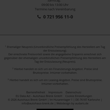
Samstag:
09:00 bis 13:00 Uhr
Termine nach Vereinbarung
0 721 956 11-0
1
Ehemaliger Neupreis (Unverbindliche Preisempfehlung des Herstellers am Tag
der Erstzulassung).
Der errechnete Preisvorteil sowie die angegebene Ersparnis errechnet sich
gegenüber der ehemaligen unverbindlichen Preisempfehlung des Herstellers am
Tag der Erstzulassung (Neupreis).
2
Hierbei handelt es sich um ein Finanzierungs-Angebot. Preise sind
Bruttopreise. Irrtümer vorbehalten.
3
Hierbei handelt es sich um ein Leasing-Angebot. Preise sind Bruttopreise.
Irrtümer vorbehalten.
Barrierefreiheit
Impressum
Datenschutz
EU Data Act - Autohaus Brenk GmbH
Cookie Einstellungen
© 2026 Autohaus Brenk GmbH | Im Husarenlager 1 | DE-76187 Karlsruhe |
info@autohaus-brenk.de |
Webdesign by audaris.de