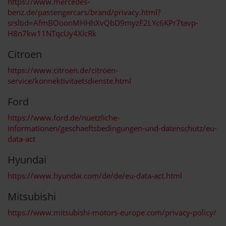
https://www.mercedes-
benz.de/passengercars/brand/privacy.html?
srsltid=AfmBOoonMHHhXvQbD9myzF2LYc6KPr7tavp-
H8n7kw11NTqcUy4XlcRk
Citroen
https://www.citroen.de/citroen-
service/konnektivitaetsdienste.html
Ford
https://www.ford.de/nuetzliche-
informationen/geschaeftsbedingungen-und-datenschutz/eu-
data-act
Hyundai
https://www.hyundai.com/de/de/eu-data-act.html
Mitsubishi
https://www.mitsubishi-motors-europe.com/privacy-policy/