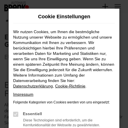
Zum
Hauptinhalt
Cookie Einstellungen
springen
Startseite
EU Data Act - [FIRMA]
Wir nutzen Cookies, um Ihnen die bestmögliche
EU Data Act - Autohaus Brenk
Nutzung unserer Webseite zu ermöglichen und unsere
GmbH
Kommunikation mit Ihnen zu verbessern. Wir
berücksichtigen hierbei Ihre Präferenzen und
verarbeiten Daten für Marketing und Statistiken nur,
EU Data Act - Autohaus Brenk GmbH
wenn Sie uns Ihre Einwilligung geben. Wenn Sie zu
einem späteren Zeitpunkt Ihre Meinung ändern, können
Sie die Einwilligung jederzeit für die Zukunft widerrufen.
Weitere Informationen zum Umfang der
Datenverarbeitung finden Sie hier:
EU Data Act – Ihre
Datenschutzerklärung
,
Cookie-Richtlinie
.
Fahrzeugdaten im Überblick
Impressum
Folgende Kategorien von Cookies werden von uns eingesetzt:
Ab dem 12. September 2025 gilt der EU Data Act. Er regelt
den Zugang zu Daten vernetzter Produkte – darunter auch
Essentiell
Fahrzeuge. Als verantwortungsvolles Autohaus möchten wir
Diese Technologien sind erforderlich, um die
Sie umfassend und transparent über Ihre Rechte und die
Kernfunktionalität der Webseite zu gewährleisten.