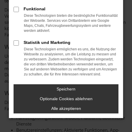
technischen Hintergründe informieren.
Funktional
Dabei weisen wir darauf hin, dass Autohäuser keine
Verantwortlichen zur Datenerfassung in Kraftfahrzeugen
Diese Technologien bieten die bestmögliche Funktionalität
der Webseite. Services von Drittanbietern wie Google
sind und auch keine Auskunft zu den erfassten Daten geben
Maps, Chats, Fahrzeugbewertungssystem und weitere
können. Dazu wenden Sie sich bitte an den jeweiligen
werden aktiviert.
Fahrzeughersteller bzw. Flottenbetreiber.
Statistik und Marketing
Was sind vernetzte Fahrzeuge?
Diese Technologien ermöglichen es uns, die Nutzung der
Webseite zu analysieren, um die Leistung zu messen und
Unsere Fahrzeuge gelten als „vernetzte Produkte“ im Sinne
zu verbessern. Zudem werden Technologien eingesetzt,
des EU-Datengesetzes. Sie verfügen über Steuergeräte,
die von dritten Werbetreibenden verwendet werden, um
mobile Kommunikationseinheiten und digitale Dienste, die
Sie auf anderen Webseiten zu verfolgen und um Anzeigen
Daten erzeugen und übermitteln – sowohl im Fahrzeug als
zu schalten, die für Ihre Interessen relevant sind.
auch über externe Server („Backends“).
Speichern
Welche Daten werden erzeugt?
Optionale Cookies ablehnen
Die Art und Menge der Daten hängt von verschiedenen
Faktoren ab:
Alle akzeptieren
Fahrzeugkonfiguration: Modell, Plattform, abonnierte
Dienste
Benutzereinstellungen: Aktivierte Funktionen, App-