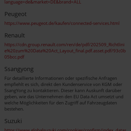
language=de&market=DE&brand=ALL
Peugeot
https://www.peugeot.de/kaufen/connected-services.html
Renault
https://cdn.group.renault.com/ren/de/pdf/202509_Richtlini
e%20zum%20Data%20Act_Layout_final.pdf.asset.pdf/93c0b
05bcc.pdf
Ssangyong
Für detaillierte Informationen oder spezifische Anfragen
empfiehlt es sich, direkt den Kundenservice von KGM oder
SsangYong zu kontaktieren. Dieser kann Auskunft darüber
geben, wie das Unternehmen den EU Data Act umsetzt und
welche Möglichkeiten für den Zugriff auf Fahrzeugdaten
bestehen.
Suzuki
https://www.globalsuzuki.com/cookies/confirm/index_datas