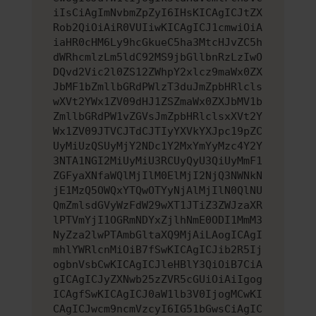
iIsCiAgImNvbmZpZyI6IHsKICAgICJtZX
Rob2QiOiAiR0VUIiwKICAgICJ1cmwiOiA
iaHR0cHM6Ly9hcGkueC5ha3MtcHJvZC5h
dWRhcmlzLm5ldC92MS9jbGllbnRzLzIwO
DQvd2Vic2l0ZS12ZWhpY2xlcz9maWx0ZX
JbMF1bZmllbGRdPWlzT3duJmZpbHRlcls
wXVt2YWx1ZV09dHJ1ZSZmaWx0ZXJbMV1b
ZmllbGRdPW1vZGVsJmZpbHRlclsxXVt2Y
Wx1ZV09JTVCJTdCJTIyYXVkYXJpc19pZC
UyMiUzQSUyMjY2NDc1Y2MxYmYyMzc4Y2Y
3NTA1NGI2MiUyMiU3RCUyQyU3QiUyMmF1
ZGFyaXNfaWQlMjIlM0ElMjI2NjQ3NWNkN
jE1MzQ5OWQxYTQwOTYyNjAlMjIlN0QlNU
QmZmlsdGVyWzFdW29wXT1JTiZ3ZWJzaXR
lPTVmYjI1OGRmNDYxZjlhNmE0ODI1MmM3
NyZza2lwPTAmbGltaXQ9MjAiLAogICAgI
mhlYWRlcnMiOiB7fSwKICAgICJib2R5Ij
ogbnVsbCwKICAgICJleHBlY3QiOiB7CiA
gICAgICJyZXNwb25zZVR5cGUiOiAiIgog
ICAgfSwKICAgICJ0aW1lb3V0IjogMCwKI
CAgICJwcm9ncmVzcyI6IG51bGwsCiAgIC