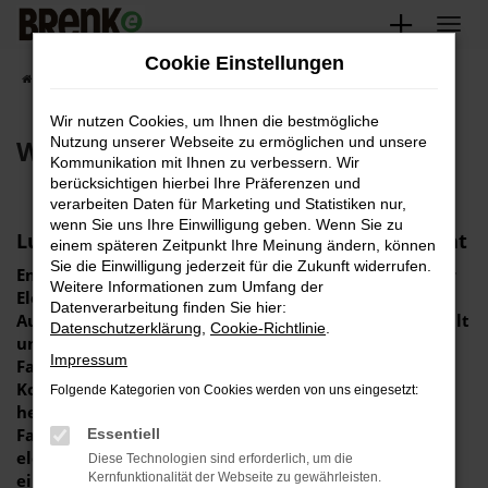
Zum
Hauptinhalt
Cookie Einstellungen
springen
Startseite
E-Mobility
E-Mobility bei Autohaus Brenk
WEY
Wir nutzen Cookies, um Ihnen die bestmögliche
WEY
Nutzung unserer Webseite zu ermöglichen und unsere
Kommunikation mit Ihnen zu verbessern. Wir
berücksichtigen hierbei Ihre Präferenzen und
verarbeiten Daten für Marketing und Statistiken nur,
wenn Sie uns Ihre Einwilligung geben. Wenn Sie zu
Luxus, Innovation und Nachhaltigkeit vereint
einem späteren Zeitpunkt Ihre Meinung ändern, können
Sie die Einwilligung jederzeit für die Zukunft widerrufen.
Entdecken Sie WEY E-Autos – eine Meisterleistung der
Weitere Informationen zum Umfang der
Elektromobilität, die von dem chinesischen
Datenverarbeitung finden Sie hier:
Autobaukonzern GWM (Great Wall Motors) mit Sorgfalt
Datenschutzerklärung
,
Cookie-Richtlinie
.
und Präzision entworfen und verbaut wurde. Die
Impressum
Fahrzeuge der Marke vereinen eine perfekte
Kombination aus fortschrittlicher Technologie,
Folgende Kategorien von Cookies werden von uns eingesetzt:
herausragendem Design und umweltbewusstem
Fahren. Als Pionier und Vorreiter im Bereich der
Essentiell
elektrischen Antriebstechnologie bietet WEY eine
Diese Technologien sind erforderlich, um die
einzigartige Kombination aus Innovation, Luxus und
Kernfunktionalität der Webseite zu gewährleisten.