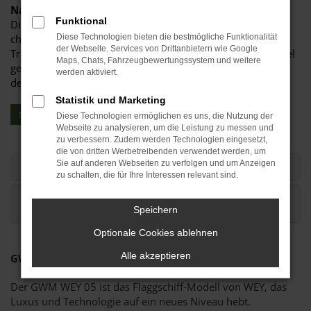
Nachhaltigkeit.
Funktional
Die Marke WEY, benannt nach dem historischen
chinesischen Königreich, steht für eine Mischung aus
Diese Technologien bieten die bestmögliche Funktionalität
der Webseite. Services von Drittanbietern wie Google
Tradition und modernster Technologie und hat sich das Ziel
Maps, Chats, Fahrzeugbewertungssystem und weitere
gesetzt, die Art und Weise, wie wir über Elektrofahrzeuge
werden aktiviert.
denken und diese erleben, zu revolutionieren.
Statistik und Marketing
NEHMEN SIE KONTAKT MIT UNS AUF!
Diese Technologien ermöglichen es uns, die Nutzung der
Webseite zu analysieren, um die Leistung zu messen und
zu verbessern. Zudem werden Technologien eingesetzt,
die von dritten Werbetreibenden verwendet werden, um
Sie auf anderen Webseiten zu verfolgen und um Anzeigen
Über WEY
zu schalten, die für Ihre Interessen relevant sind.
Tradition und Innovation im optimalen
Einklang
Speichern
Optionale Cookies ablehnen
Alle akzeptieren
GWM WEY 05*
Der GWM WEY 05 ist das Flaggschiff-Modell von WEY, das
Luxus und Technologie auf ein neues Niveau hebt.