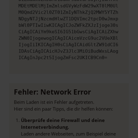
MDEtMDElMjImZmlsdGVyWzFdW29wXT0lM0Ul
M0Qmd2Vic2l0ZT01ZmIyNThkZjQ2MWY5YTZh
NDgyNTJjNzcmdHlwZT1DQVImc2tpcD0wJmxp
bWl0PTIwIiwKICAgICJoZWFkZXJzIjoge30s
CiAgICAiYm9keSI6IG51bGwsCiAgICAiZXhw
ZWN0IjogewogICAgICAicmVzcG9uc2VUeXBl
IjogIiIKICAgIH0sCiAgICAidGltZW91dCI6
IDAsCiAgICAicHJvZ3Jlc3MiOiBudWxsLAog
ICAgInJpc2t5IjogZmFsc2UKICB9Cn0=
Fehler: Network Error
Beim Laden ist ein Fehler aufgetreten.
Hier sind ein paar Tipps, die dir helfen können:
Überprüfe deine Firewall und deine
Internetverbindung.
Laden andere Webseiten, zum Beispiel deine