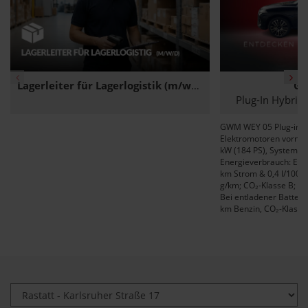
Lagerleiter für Lagerlogistik (m/w/d)
G
Stellenangebote
E-Mobility
E-Mobil
Über uns
News & A
Plug-In Hybrid-
GWM WEY 05 Plug-in Hy
Elektromotoren vorn 12
kW (184 PS), Systemlei
Energieverbrauch: Ene
km Strom & 0,4 l/100 
g/km; CO₂-Klasse B; ge
Bei entladener Batteri
km Benzin, CO₂-Klasse