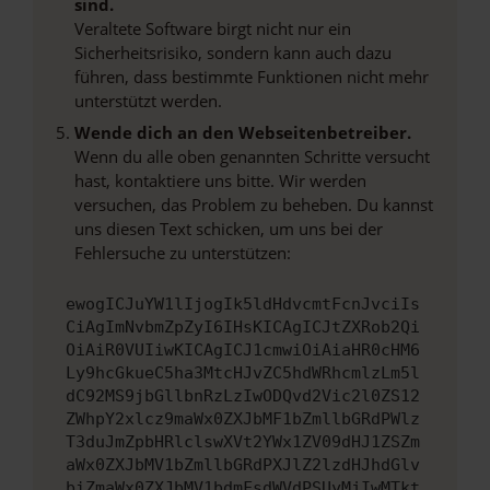
sind.
Veraltete Software birgt nicht nur ein
Sicherheitsrisiko, sondern kann auch dazu
führen, dass bestimmte Funktionen nicht mehr
unterstützt werden.
Wende dich an den Webseitenbetreiber.
Wenn du alle oben genannten Schritte versucht
hast, kontaktiere uns bitte. Wir werden
versuchen, das Problem zu beheben. Du kannst
uns diesen Text schicken, um uns bei der
Fehlersuche zu unterstützen:
ewogICJuYW1lIjogIk5ldHdvcmtFcnJvciIs
CiAgImNvbmZpZyI6IHsKICAgICJtZXRob2Qi
OiAiR0VUIiwKICAgICJ1cmwiOiAiaHR0cHM6
Ly9hcGkueC5ha3MtcHJvZC5hdWRhcmlzLm5l
dC92MS9jbGllbnRzLzIwODQvd2Vic2l0ZS12
ZWhpY2xlcz9maWx0ZXJbMF1bZmllbGRdPWlz
T3duJmZpbHRlclswXVt2YWx1ZV09dHJ1ZSZm
aWx0ZXJbMV1bZmllbGRdPXJlZ2lzdHJhdGlv
biZmaWx0ZXJbMV1bdmFsdWVdPSUyMjIwMTkt