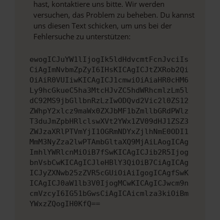
hast, kontaktiere uns bitte. Wir werden
versuchen, das Problem zu beheben. Du kannst
uns diesen Text schicken, um uns bei der
Fehlersuche zu unterstützen:
ewogICJuYW1lIjogIk5ldHdvcmtFcnJvciIs
CiAgImNvbmZpZyI6IHsKICAgICJtZXRob2Qi
OiAiR0VUIiwKICAgICJ1cmwiOiAiaHR0cHM6
Ly9hcGkueC5ha3MtcHJvZC5hdWRhcmlzLm5l
dC92MS9jbGllbnRzLzIwODQvd2Vic2l0ZS12
ZWhpY2xlcz9maWx0ZXJbMF1bZmllbGRdPWlz
T3duJmZpbHRlclswXVt2YWx1ZV09dHJ1ZSZ3
ZWJzaXRlPTVmYjI1OGRmNDYxZjlhNmE0ODI1
MmM3NyZza2lwPTAmbGltaXQ9MjAiLAogICAg
ImhlYWRlcnMiOiB7fSwKICAgICJib2R5Ijog
bnVsbCwKICAgICJleHBlY3QiOiB7CiAgICAg
ICJyZXNwb25zZVR5cGUiOiAiIgogICAgfSwK
ICAgICJ0aW1lb3V0IjogMCwKICAgICJwcm9n
cmVzcyI6IG51bGwsCiAgICAicmlza3kiOiBm
YWxzZQogIH0KfQ==