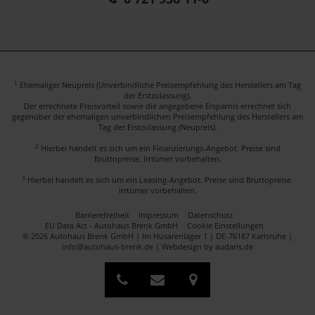
1
Ehemaliger Neupreis (Unverbindliche Preisempfehlung des Herstellers am Tag
der Erstzulassung).
Der errechnete Preisvorteil sowie die angegebene Ersparnis errechnet sich
gegenüber der ehemaligen unverbindlichen Preisempfehlung des Herstellers am
Tag der Erstzulassung (Neupreis).
2
Hierbei handelt es sich um ein Finanzierungs-Angebot. Preise sind
Bruttopreise. Irrtümer vorbehalten.
3
Hierbei handelt es sich um ein Leasing-Angebot. Preise sind Bruttopreise.
Irrtümer vorbehalten.
Barrierefreiheit
Impressum
Datenschutz
EU Data Act - Autohaus Brenk GmbH
Cookie Einstellungen
© 2026 Autohaus Brenk GmbH | Im Husarenlager 1 | DE-76187 Karlsruhe |
info@autohaus-brenk.de |
Webdesign by audaris.de