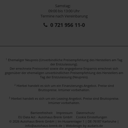
Samstag:
09:00 bis 13:00 Uhr
Termine nach Vereinbarung
0 721 956 11-0
1
Ehemaliger Neupreis (Unverbindliche Preisempfehlung des Herstellers am Tag
der Erstzulassung).
Der errechnete Preisvorteil sowie die angegebene Ersparnis errechnet sich
gegenüber der ehemaligen unverbindlichen Preisempfehlung des Herstellers am
Tag der Erstzulassung (Neupreis).
2
Hierbei handelt es sich um ein Finanzierungs-Angebot. Preise sind
Bruttopreise. Irrtümer vorbehalten.
3
Hierbei handelt es sich um ein Leasing-Angebot. Preise sind Bruttopreise.
Irrtümer vorbehalten.
Barrierefreiheit
Impressum
Datenschutz
EU Data Act - Autohaus Brenk GmbH
Cookie Einstellungen
© 2026 Autohaus Brenk GmbH | Im Husarenlager 1 | DE-76187 Karlsruhe |
info@autohaus-brenk.de |
Webdesign by audaris.de