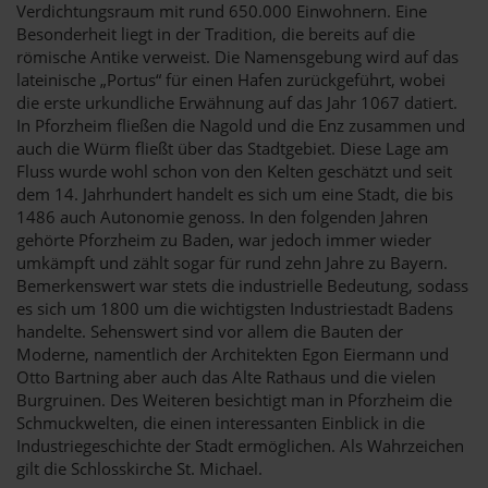
Verdichtungsraum mit rund 650.000 Einwohnern. Eine
Besonderheit liegt in der Tradition, die bereits auf die
römische Antike verweist. Die Namensgebung wird auf das
lateinische „Portus“ für einen Hafen zurückgeführt, wobei
die erste urkundliche Erwähnung auf das Jahr 1067 datiert.
In Pforzheim fließen die Nagold und die Enz zusammen und
auch die Würm fließt über das Stadtgebiet. Diese Lage am
Fluss wurde wohl schon von den Kelten geschätzt und seit
dem 14. Jahrhundert handelt es sich um eine Stadt, die bis
1486 auch Autonomie genoss. In den folgenden Jahren
gehörte Pforzheim zu Baden, war jedoch immer wieder
umkämpft und zählt sogar für rund zehn Jahre zu Bayern.
Bemerkenswert war stets die industrielle Bedeutung, sodass
es sich um 1800 um die wichtigsten Industriestadt Badens
handelte. Sehenswert sind vor allem die Bauten der
Moderne, namentlich der Architekten Egon Eiermann und
Otto Bartning aber auch das Alte Rathaus und die vielen
Burgruinen. Des Weiteren besichtigt man in Pforzheim die
Schmuckwelten, die einen interessanten Einblick in die
Industriegeschichte der Stadt ermöglichen. Als Wahrzeichen
gilt die Schlosskirche St. Michael.