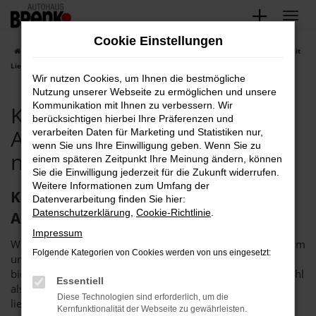
Zum
Hauptinhalt
Cookie Einstellungen
springen
Startseite
Pforzheim
Kia
Kia Pforzheim, Kia Sportage Angebote mit
Lieferservice nach Pforzheim
Wir nutzen Cookies, um Ihnen die bestmögliche
Nutzung unserer Webseite zu ermöglichen und unsere
Kommunikation mit Ihnen zu verbessern. Wir
Kia Pforzheim, Kia Sportage
berücksichtigen hierbei Ihre Präferenzen und
Angebote mit Lieferservice
verarbeiten Daten für Marketing und Statistiken nur,
wenn Sie uns Ihre Einwilligung geben. Wenn Sie zu
nach Pforzheim
einem späteren Zeitpunkt Ihre Meinung ändern, können
Sie die Einwilligung jederzeit für die Zukunft widerrufen.
Weitere Informationen zum Umfang der
Kia Sportage in Pforzheim – das
Datenverarbeitung finden Sie hier:
Datenschutzerklärung
,
Cookie-Richtlinie
.
Autohaus Brenk steht bereit
Impressum
Wenn Sie einen Kia Sportage suchen, um fortan in Pforzheim
Folgende Kategorien von Cookies werden von uns eingesetzt:
unterwegs zu sein, sollten wir ins Gespräch kommen. Wir
bieten Ihnen dieses rundum überzeugende Fahrzeug sowohl
Essentiell
als Neuwagen als auch als günstige Tageszulassung. Wer
Diese Technologien sind erforderlich, um die
lieber in ein gut eingefahrenes Fahrzeug einsteigt, kommt
Kernfunktionalität der Webseite zu gewährleisten.