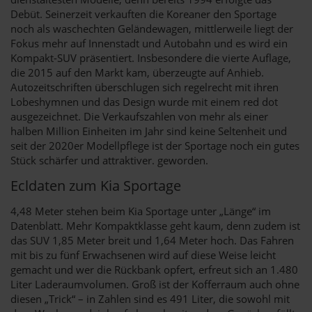
Debüt. Seinerzeit verkauften die Koreaner den Sportage
noch als waschechten Geländewagen, mittlerweile liegt der
Fokus mehr auf Innenstadt und Autobahn und es wird ein
Kompakt-SUV präsentiert. Insbesondere die vierte Auflage,
die 2015 auf den Markt kam, überzeugte auf Anhieb.
Autozeitschriften überschlugen sich regelrecht mit ihren
Lobeshymnen und das Design wurde mit einem red dot
ausgezeichnet. Die Verkaufszahlen von mehr als einer
halben Million Einheiten im Jahr sind keine Seltenheit und
seit der 2020er Modellpflege ist der Sportage noch ein gutes
Stück schärfer und attraktiver. geworden.
Ecldaten zum Kia Sportage
4,48 Meter stehen beim Kia Sportage unter „Länge“ im
Datenblatt. Mehr Kompaktklasse geht kaum, denn zudem ist
das SUV 1,85 Meter breit und 1,64 Meter hoch. Das Fahren
mit bis zu fünf Erwachsenen wird auf diese Weise leicht
gemacht und wer die Rückbank opfert, erfreut sich an 1.480
Liter Laderaumvolumen. Groß ist der Kofferraum auch ohne
diesen „Trick“ – in Zahlen sind es 491 Liter, die sowohl mit