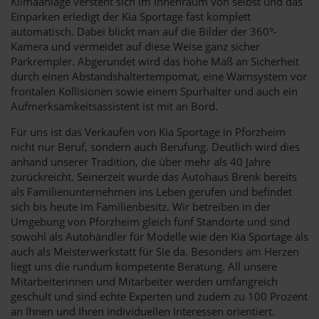
Klimaanlage versteht sich im Innenraum von selbst und das
Einparken erledigt der Kia Sportage fast komplett
automatisch. Dabei blickt man auf die Bilder der 360°-
Kamera und vermeidet auf diese Weise ganz sicher
Parkrempler. Abgerundet wird das hohe Maß an Sicherheit
durch einen Abstandshaltertempomat, eine Warnsystem vor
frontalen Kollisionen sowie einem Spurhalter und auch ein
Aufmerksamkeitsassistent ist mit an Bord.
Für uns ist das Verkaufen von Kia Sportage in Pforzheim
nicht nur Beruf, sondern auch Berufung. Deutlich wird dies
anhand unserer Tradition, die über mehr als 40 Jahre
zurückreicht. Seinerzeit wurde das Autohaus Brenk bereits
als Familienunternehmen ins Leben gerufen und befindet
sich bis heute im Familienbesitz. Wir betreiben in der
Umgebung von Pforzheim gleich fünf Standorte und sind
sowohl als Autohändler für Modelle wie den Kia Sportage als
auch als Meisterwerkstatt für Sie da. Besonders am Herzen
liegt uns die rundum kompetente Beratung. All unsere
Mitarbeiterinnen und Mitarbeiter werden umfangreich
geschult und sind echte Experten und zudem zu 100 Prozent
an Ihnen und Ihren individuellen Interessen orientiert.