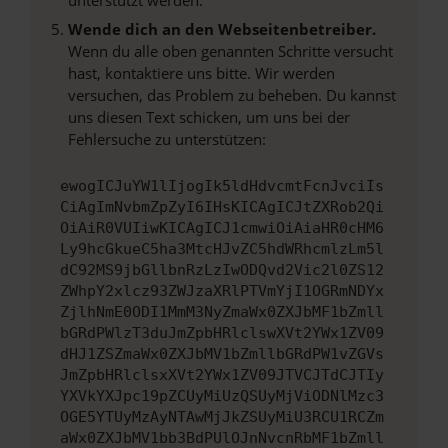
Wende dich an den Webseitenbetreiber.
Wenn du alle oben genannten Schritte versucht
hast, kontaktiere uns bitte. Wir werden
versuchen, das Problem zu beheben. Du kannst
uns diesen Text schicken, um uns bei der
Fehlersuche zu unterstützen:
ewogICJuYW1lIjogIk5ldHdvcmtFcnJvciIs
CiAgImNvbmZpZyI6IHsKICAgICJtZXRob2Qi
OiAiR0VUIiwKICAgICJ1cmwiOiAiaHR0cHM6
Ly9hcGkueC5ha3MtcHJvZC5hdWRhcmlzLm5l
dC92MS9jbGllbnRzLzIwODQvd2Vic2l0ZS12
ZWhpY2xlcz93ZWJzaXRlPTVmYjI1OGRmNDYx
ZjlhNmE0ODI1MmM3NyZmaWx0ZXJbMF1bZmll
bGRdPWlzT3duJmZpbHRlclswXVt2YWx1ZV09
dHJ1ZSZmaWx0ZXJbMV1bZmllbGRdPW1vZGVs
JmZpbHRlclsxXVt2YWx1ZV09JTVCJTdCJTIy
YXVkYXJpc19pZCUyMiUzQSUyMjViODNlMzc3
OGE5YTUyMzAyNTAwMjJkZSUyMiU3RCU1RCZm
aWx0ZXJbMV1bb3BdPUlOJnNvcnRbMF1bZmll