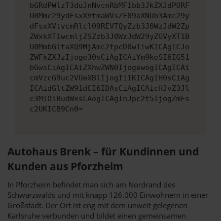
bGRdPWlzT3duJnNvcnRbMF1bb3JkZXJdPURF
U0Mmc29ydFsxXVtmaWVsZF09aXNUb3Amc29y
dFsxXVtvcmRlcl09REVTQyZzb3J0WzJdW2Zp
ZWxkXT1wcmljZSZzb3J0WzJdW29yZGVyXT1B
U0MmbGltaXQ9MjAmc2tpcD0wIiwKICAgICJo
ZWFkZXJzIjoge30sCiAgICAiYm9keSI6IG51
bGwsCiAgICAiZXhwZWN0IjogewogICAgICAi
cmVzcG9uc2VUeXBlIjogIiIKICAgIH0sCiAg
ICAidGltZW91dCI6IDAsCiAgICAicHJvZ3Jl
c3MiOiBudWxsLAogICAgInJpc2t5IjogZmFs
c2UKICB9Cn0=
Autohaus Brenk – für Kundinnen und
Kunden aus Pforzheim
In Pforzheim befindet man sich am Nordrand des
Schwarzwalds und mit knapp 126.000 Einwohnern in einer
Großstadt. Der Ort ist eng mit dem unweit gelegenen
Karlsruhe verbunden und bildet einen gemeinsamen