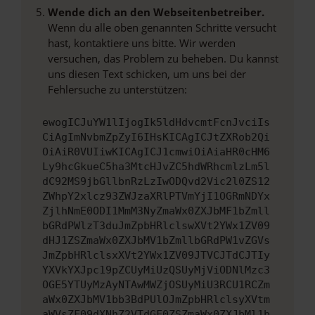
Wende dich an den Webseitenbetreiber.
Wenn du alle oben genannten Schritte versucht
hast, kontaktiere uns bitte. Wir werden
versuchen, das Problem zu beheben. Du kannst
uns diesen Text schicken, um uns bei der
Fehlersuche zu unterstützen:
ewogICJuYW1lIjogIk5ldHdvcmtFcnJvciIs
CiAgImNvbmZpZyI6IHsKICAgICJtZXRob2Qi
OiAiR0VUIiwKICAgICJ1cmwiOiAiaHR0cHM6
Ly9hcGkueC5ha3MtcHJvZC5hdWRhcmlzLm5l
dC92MS9jbGllbnRzLzIwODQvd2Vic2l0ZS12
ZWhpY2xlcz93ZWJzaXRlPTVmYjI1OGRmNDYx
ZjlhNmE0ODI1MmM3NyZmaWx0ZXJbMF1bZmll
bGRdPWlzT3duJmZpbHRlclswXVt2YWx1ZV09
dHJ1ZSZmaWx0ZXJbMV1bZmllbGRdPW1vZGVs
JmZpbHRlclsxXVt2YWx1ZV09JTVCJTdCJTIy
YXVkYXJpc19pZCUyMiUzQSUyMjViODNlMzc3
OGE5YTUyMzAyNTAwMWZjOSUyMiU3RCU1RCZm
aWx0ZXJbMV1bb3BdPUlOJmZpbHRlclsyXVtm
aWVsZF09dXNhZ2VTdGF0ZSZmaWx0ZXJbMl1b