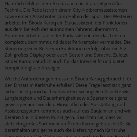
Natürlich fehlt es dem Škoda auch nicht an zeitgemäßer
Technik. Die Rede ist von einem City-Notbremsassistenten
sowie einem Assistenten zum Halten der Spur. Des Weiteren
arbeitet im Škoda Karoq ein Stauassistent, der Funktionen
aus dem Bereich des autonomen Fahrens übernimmt.
Autonom arbeitet auch der Parkassistent, der das Lenken
komplett übernimmt und dabei Parkrempler vermeidet. Die
Steuerung einer Reihe von Funktionen erfolgt über ein 9,2
Zoll großes Display oder auch Gesten und Sprache. Zuletzt
ist der Karoq natürlich auch für das Internet fit und bietet
komplett digitale Anzeigen.
Welche Anforderungen muss ein Škoda Karoq gebraucht für
den Einsatz in Karlsruhe erfüllen? Diese Frage lässt sich ganz
sicher nicht pauschal beantworten, wenngleich Aspekte wie
Langlebigkeit und Dauerhaftigkeit sowie Sparsamkeit ganz
gewiss genannt werden. Hinsichtlich der Ausstattung und
Assistenzsystem kommt es auch auf das Baujahr an und wir
beraten Sie in diesem Punkt gern. Beachten Sie, dass wir
stets ein großes Sortiment an Škoda Karoq gebraucht für Sie
bereithalten und gerne auch die Lieferung nach Karlsruhe
übernehmne. Des Weiteren sind wir auch in diesem Bereich