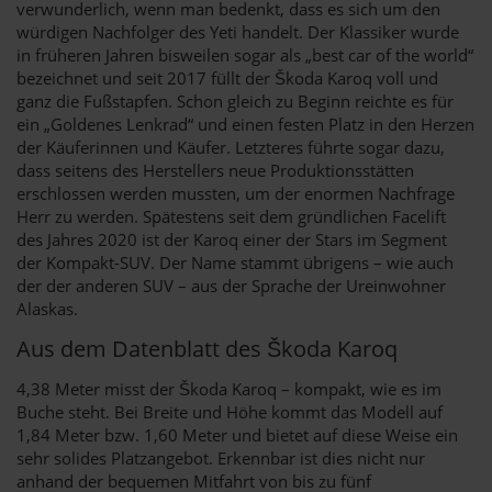
verwunderlich, wenn man bedenkt, dass es sich um den
würdigen Nachfolger des Yeti handelt. Der Klassiker wurde
in früheren Jahren bisweilen sogar als „best car of the world“
bezeichnet und seit 2017 füllt der Škoda Karoq voll und
ganz die Fußstapfen. Schon gleich zu Beginn reichte es für
ein „Goldenes Lenkrad“ und einen festen Platz in den Herzen
der Käuferinnen und Käufer. Letzteres führte sogar dazu,
dass seitens des Herstellers neue Produktionsstätten
erschlossen werden mussten, um der enormen Nachfrage
Herr zu werden. Spätestens seit dem gründlichen Facelift
des Jahres 2020 ist der Karoq einer der Stars im Segment
der Kompakt-SUV. Der Name stammt übrigens – wie auch
der der anderen SUV – aus der Sprache der Ureinwohner
Alaskas.
Aus dem Datenblatt des Škoda Karoq
4,38 Meter misst der Škoda Karoq – kompakt, wie es im
Buche steht. Bei Breite und Höhe kommt das Modell auf
1,84 Meter bzw. 1,60 Meter und bietet auf diese Weise ein
sehr solides Platzangebot. Erkennbar ist dies nicht nur
anhand der bequemen Mitfahrt von bis zu fünf