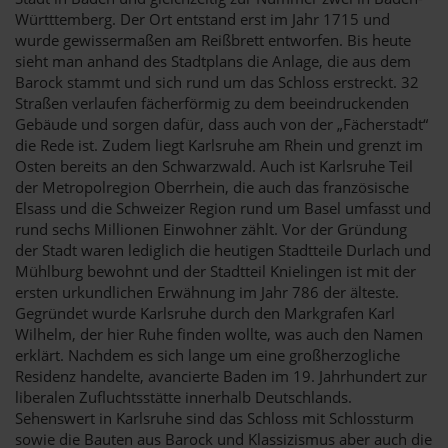
Württtemberg. Der Ort entstand erst im Jahr 1715 und
wurde gewissermaßen am Reißbrett entworfen. Bis heute
sieht man anhand des Stadtplans die Anlage, die aus dem
Barock stammt und sich rund um das Schloss erstreckt. 32
Straßen verlaufen fächerförmig zu dem beeindruckenden
Gebäude und sorgen dafür, dass auch von der „Fächerstadt“
die Rede ist. Zudem liegt Karlsruhe am Rhein und grenzt im
Osten bereits an den Schwarzwald. Auch ist Karlsruhe Teil
der Metropolregion Oberrhein, die auch das französische
Elsass und die Schweizer Region rund um Basel umfasst und
rund sechs Millionen Einwohner zählt. Vor der Gründung
der Stadt waren lediglich die heutigen Stadtteile Durlach und
Mühlburg bewohnt und der Stadtteil Knielingen ist mit der
ersten urkundlichen Erwähnung im Jahr 786 der älteste.
Gegründet wurde Karlsruhe durch den Markgrafen Karl
Wilhelm, der hier Ruhe finden wollte, was auch den Namen
erklärt. Nachdem es sich lange um eine großherzogliche
Residenz handelte, avancierte Baden im 19. Jahrhundert zur
liberalen Zufluchtsstätte innerhalb Deutschlands.
Sehenswert in Karlsruhe sind das Schloss mit Schlossturm
sowie die Bauten aus Barock und Klassizismus aber auch die