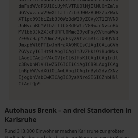
dmFsdWVdPSU1QiUyMlVTRUQlMjIlNUQmZmls
dGVyWzJdW29wXT1JTiZzb3J0WzBdW2ZpZWxk
XT1pc093biZzb3J0WzBdW29yZGVyXT1ERVND
JnNvcnRbMV1bZmllbGRdPWlzVG9wJnNvcnRb
MV1bb3JkZXJdPURFU0Mmc29ydFsyXVtmaWVs
ZF09cHJpY2Umc29ydFsyXVtvcmRlcl09QVND
JmxpbWl0PTIwJnNraXA9MCIsCiAgICAiaGVh
ZGVycyI6IHt9LAogICAgImJvZHkiOiBudWxs
LAogICAgImV4cGVjdCI6IHsKICAgICAgInJl
c3BvbnNlVHlwZSI6ICIiCiAgICB9LAogICAg
InRpbWVvdXQiOiAwLAogICAgInByb2dyZXNz
IjogbnVsbCwKICAgICJyaXNreSI6IGZhbHNl
CiAgfQp9
Autohaus Brenk – an drei Standorten in
Karlsruhe
Rund 313.000 Einwohner machen Karlsruhe zur größten
Stadt in Baden und gleichzeitig zur Nummer zwei in Baden-