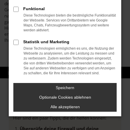
den erstklassigen Zustand all unserer Škoda Karoq
Funktional
Gebrauchtwagen sicherstellen und erst dann den Verkauf
nach Karlsruhe oder einen anderen Ort zulassen, wenn
Diese Technologien bieten die bestmögliche Funktionalität
der Webseite. Services von Drittanbietern wie Google
garantiert keine Beschädigungen oder Fehler vorliegen.
Maps, Chats, Fahrzeugbewertungssystem und weitere
Hierfür verantwortlich ist unsere Kfz-Meisterwerkstatt, die
werden aktiviert.
enorm hohe Maßstäbe hinsichtlich der Qualität anlegt für
Ihren Škoda Karoq gebraucht.
Statistik und Marketing
Diese Technologien ermöglichen es uns, die Nutzung der
Webseite zu analysieren, um die Leistung zu messen und
zu verbessern. Zudem werden Technologien eingesetzt,
die von dritten Werbetreibenden verwendet werden, um
Sie auf anderen Webseiten zu verfolgen und um Anzeigen
zu schalten, die für Ihre Interessen relevant sind.
Speichern
Optionale Cookies ablehnen
Fehler: Network Error
Alle akzeptieren
Beim Laden ist ein Fehler aufgetreten.
Hier sind ein paar Tipps, die dir helfen können:
Überprüfe deine Firewall und deine