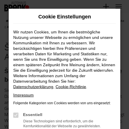
Zum
Hauptinhalt
Cookie Einstellungen
springen
Startseite
Karlsruhe
Škoda
Škoda Karoq
Škoda Karoq gebraucht
| Angebote für Karlsruhe
Wir nutzen Cookies, um Ihnen die bestmögliche
Nutzung unserer Webseite zu ermöglichen und unsere
Kommunikation mit Ihnen zu verbessern. Wir
Škoda Karoq gebraucht |
berücksichtigen hierbei Ihre Präferenzen und
Angebote für Karlsruhe
verarbeiten Daten für Marketing und Statistiken nur,
wenn Sie uns Ihre Einwilligung geben. Wenn Sie zu
einem späteren Zeitpunkt Ihre Meinung ändern, können
Škoda Karoq gebraucht – für Karlsruhe
Sie die Einwilligung jederzeit für die Zukunft widerrufen.
Weitere Informationen zum Umfang der
bei Brenk
Datenverarbeitung finden Sie hier:
Datenschutzerklärung
,
Cookie-Richtlinie
.
Sie suchen einen Škoda Karoq gebraucht für Karlsruhe?
Impressum
Dann fackeln Sie nicht lang, sondern wenden Sie sich direkt
an uns. Das Autohaus Brenk ist der perfekte Partner für
Folgende Kategorien von Cookies werden von uns eingesetzt:
Gebrauchtfahrzeuge und seit mehr als 40 Jahren auf dem
Markt. Unser Unternehmen schreibt Vertrauen groß und legt
Essentiell
Wert auf eine langfristige Kundinnen- bzw. Kundenbindung.
Diese Technologien sind erforderlich, um die
Was das bedeutet? Vor allem, dass wir als Familienbetrieb
Kernfunktionalität der Webseite zu gewährleisten.