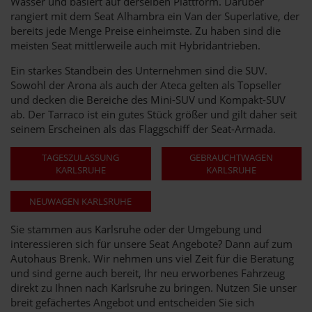
Wasser und basiert auf derselben Plattform. Darüber
rangiert mit dem Seat Alhambra ein Van der Superlative, der
bereits jede Menge Preise einheimste. Zu haben sind die
meisten Seat mittlerweile auch mit Hybridantrieben.
Ein starkes Standbein des Unternehmen sind die SUV.
Sowohl der Arona als auch der Ateca gelten als Topseller
und decken die Bereiche des Mini-SUV und Kompakt-SUV
ab. Der Tarraco ist ein gutes Stück größer und gilt daher seit
seinem Erscheinen als das Flaggschiff der Seat-Armada.
TAGESZULASSUNG
GEBRAUCHTWAGEN
KARLSRUHE
KARLSRUHE
NEUWAGEN KARLSRUHE
Sie stammen aus Karlsruhe oder der Umgebung und
interessieren sich für unsere Seat Angebote? Dann auf zum
Autohaus Brenk. Wir nehmen uns viel Zeit für die Beratung
und sind gerne auch bereit, Ihr neu erworbenes Fahrzeug
direkt zu Ihnen nach Karlsruhe zu bringen. Nutzen Sie unser
breit gefächertes Angebot und entscheiden Sie sich