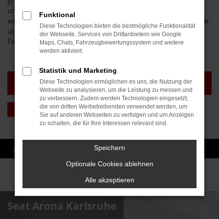
großer Pluspunkt sind unsere fünf Standorte, an denen Sie
uns jederzeit erreichen und die umfassende Beratung, die
Funktional
wir Ihnen bieten. Profitieren Sie von exzellentem Know-how
Diese Technologien bieten die bestmögliche Funktionalität
und größer Motivation, wenn es um den Verkauf von
der Webseite. Services von Drittanbietern wie Google
Fahrzeugen in Baden und anderen Regionen geht.
Maps, Chats, Fahrzeugbewertungssystem und weitere
werden aktiviert.
Statistik und Marketing
TAGESZULASSUNG
GEBRAUCHTWAGEN
Diese Technologien ermöglichen es uns, die Nutzung der
KARLSRUHE
KARLSRUHE
Webseite zu analysieren, um die Leistung zu messen und
zu verbessern. Zudem werden Technologien eingesetzt,
die von dritten Werbetreibenden verwendet werden, um
NEUWAGEN KARLSRUHE
Sie auf anderen Webseiten zu verfolgen und um Anzeigen
zu schalten, die für Ihre Interessen relevant sind.
Speichern
Optionale Cookies ablehnen
Sofort verfügbare Modelle
Alle akzeptieren
Seat Arona Karlsruhe