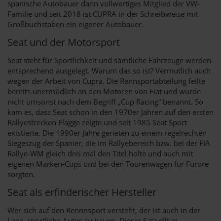
spanische Autobauer dann vollwertiges Mitglied der VW-
Familie und seit 2018 ist CUPRA in der Schreibweise mit
Großbuchstaben ein eigener Autobauer.
Seat und der Motorsport
Seat steht für Sportlichkeit und sämtliche Fahrzeuge werden
entsprechend ausgelegt. Warum das so ist? Vermutlich auch
wegen der Arbeit von Cupra. Die Rennsportabteilung feilte
bereits unermüdlich an den Motoren von Fiat und wurde
nicht umsonst nach dem Begriff „Cup Racing“ benannt. So
kam es, dass Seat schon in den 1970er Jahren auf den ersten
Rallyestrecken Flagge zeigte und seit 1985 Seat Sport
existierte. Die 1990er Jahre gerieten zu einem regelrechten
Siegeszug der Spanier, die im Rallyebereich bzw. bei der FIA
Rallye-WM gleich drei mal den Titel holte und auch mit
eigenen Marken-Cups und bei den Tourenwagen für Furore
sorgten.
Seat als erfinderischer Hersteller
Wer sich auf den Rennnsport versteht, der ist auch in der
Lage, sportliche Autos zu bauen. Dieser Satz gilt in