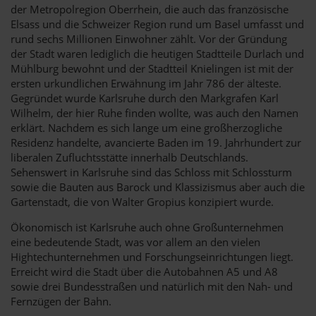
der Metropolregion Oberrhein, die auch das französische
Elsass und die Schweizer Region rund um Basel umfasst und
rund sechs Millionen Einwohner zählt. Vor der Gründung
der Stadt waren lediglich die heutigen Stadtteile Durlach und
Mühlburg bewohnt und der Stadtteil Knielingen ist mit der
ersten urkundlichen Erwähnung im Jahr 786 der älteste.
Gegründet wurde Karlsruhe durch den Markgrafen Karl
Wilhelm, der hier Ruhe finden wollte, was auch den Namen
erklärt. Nachdem es sich lange um eine großherzogliche
Residenz handelte, avancierte Baden im 19. Jahrhundert zur
liberalen Zufluchtsstätte innerhalb Deutschlands.
Sehenswert in Karlsruhe sind das Schloss mit Schlossturm
sowie die Bauten aus Barock und Klassizismus aber auch die
Gartenstadt, die von Walter Gropius konzipiert wurde.
Ökonomisch ist Karlsruhe auch ohne Großunternehmen
eine bedeutende Stadt, was vor allem an den vielen
Hightechunternehmen und Forschungseinrichtungen liegt.
Erreicht wird die Stadt über die Autobahnen A5 und A8
sowie drei Bundesstraßen und natürlich mit den Nah- und
Fernzügen der Bahn.