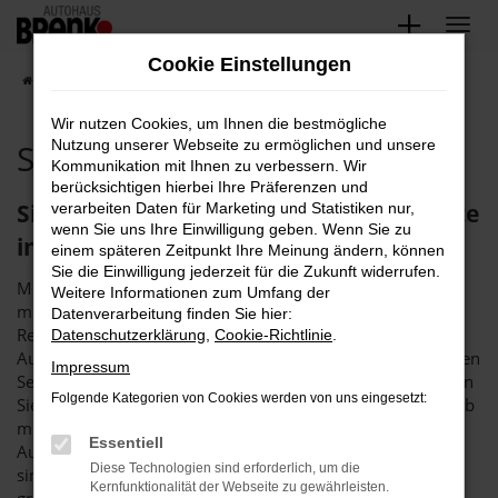
Zum
Hauptinhalt
Cookie Einstellungen
springen
Startseite
Karlsruhe
Seat Angebote für Karlsruhe
Wir nutzen Cookies, um Ihnen die bestmögliche
Seat Angebote für Karlsruhe
Nutzung unserer Webseite zu ermöglichen und unsere
Kommunikation mit Ihnen zu verbessern. Wir
berücksichtigen hierbei Ihre Präferenzen und
Sind Sie bereit für unsere Seat Angebote
verarbeiten Daten für Marketing und Statistiken nur,
wenn Sie uns Ihre Einwilligung geben. Wenn Sie zu
in Karlsruhe?
einem späteren Zeitpunkt Ihre Meinung ändern, können
Sie die Einwilligung jederzeit für die Zukunft widerrufen.
Mit unseren Seat Angeboten sind Sie für Karlsruhe perfekt
Weitere Informationen zum Umfang der
motorisiert. Der Hersteller genießt eine erstklassige
Datenverarbeitung finden Sie hier:
Reputation und baut seit vielen Jahrzehnten die perfekten
Datenschutzerklärung
,
Cookie-Richtlinie
.
Autos für Stadtverkehr und längere Strecken. Wenn Sie Ihren
Impressum
Seat für Karlsruhe im Autohaus Brenk erwerben, profitieren
Folgende Kategorien von Cookies werden von uns eingesetzt:
Sie gleich mehrfach. Zum einen sind wir ein Familienbetrieb
mit der Erfahrung von mehr als 40 Jahren im
Essentiell
Automobilbereich. Wir schwören auf Seat Angebote und
Diese Technologien sind erforderlich, um die
sind zudem in Karlsruhe und der Region vertreten. Ein
Kernfunktionalität der Webseite zu gewährleisten.