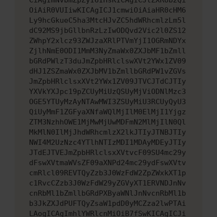
CiAgImNvbmZpZyI6IHsKICAgICJtZXRob2Qi
OiAiR0VUIiwKICAgICJ1cmwiOiAiaHR0cHM6
Ly9hcGkueC5ha3MtcHJvZC5hdWRhcmlzLm5l
dC92MS9jbGllbnRzLzIwODQvd2Vic2l0ZS12
ZWhpY2xlcz93ZWJzaXRlPTVmYjI1OGRmNDYx
ZjlhNmE0ODI1MmM3NyZmaWx0ZXJbMF1bZmll
bGRdPWlzT3duJmZpbHRlclswXVt2YWx1ZV09
dHJ1ZSZmaWx0ZXJbMV1bZmllbGRdPW1vZGVs
JmZpbHRlclsxXVt2YWx1ZV09JTVCJTdCJTIy
YXVkYXJpc19pZCUyMiUzQSUyMjViODNlMzc3
OGE5YTUyMzAyNTAwMWI3ZSUyMiU3RCUyQyU3
QiUyMmF1ZGFyaXNfaWQlMjIlM0ElMjI1Yjgz
ZTM3NzhhOWE1MjMwMjUwMDFmN2MlMjIlN0Ql
MkMlN0IlMjJhdWRhcmlzX2lkJTIyJTNBJTIy
NWI4M2UzNzc4YTlhNTIzMDI1MDAyMDEyJTIy
JTdEJTVEJmZpbHRlclsxXVtvcF09SU4mc29y
dFswXVtmaWVsZF09aXNPd24mc29ydFswXVtv
cmRlcl09REVTQyZzb3J0WzFdW2ZpZWxkXT1p
c1RvcCZzb3J0WzFdW29yZGVyXT1ERVNDJnNv
cnRbMl1bZmllbGRdPXByaWNlJnNvcnRbMl1b
b3JkZXJdPUFTQyZsaW1pdD0yMCZza2lwPTAi
LAogICAgImhlYWRlcnMiOiB7fSwKICAgICJi