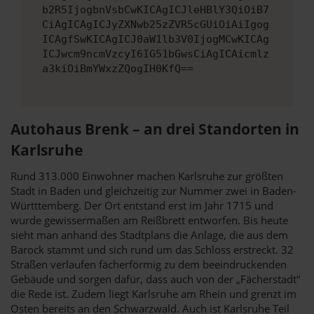
b2R5IjogbnVsbCwKICAgICJleHBlY3QiOiB7
CiAgICAgICJyZXNwb25zZVR5cGUiOiAiIgog
ICAgfSwKICAgICJ0aW1lb3V0IjogMCwKICAg
ICJwcm9ncmVzcyI6IG51bGwsCiAgICAicmlz
a3kiOiBmYWxzZQogIH0KfQ==
Autohaus Brenk – an drei Standorten in
Karlsruhe
Rund 313.000 Einwohner machen Karlsruhe zur größten
Stadt in Baden und gleichzeitig zur Nummer zwei in Baden-
Württtemberg. Der Ort entstand erst im Jahr 1715 und
wurde gewissermaßen am Reißbrett entworfen. Bis heute
sieht man anhand des Stadtplans die Anlage, die aus dem
Barock stammt und sich rund um das Schloss erstreckt. 32
Straßen verlaufen fächerförmig zu dem beeindruckenden
Gebäude und sorgen dafür, dass auch von der „Fächerstadt“
die Rede ist. Zudem liegt Karlsruhe am Rhein und grenzt im
Osten bereits an den Schwarzwald. Auch ist Karlsruhe Teil