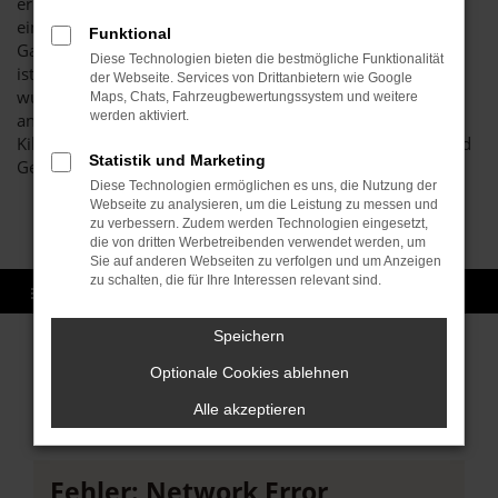
erheblich weniger und kommen doch in den Genuss eines
eins zu eins vergleichbaren Komforts. Warum das so ist?
Funktional
Ganz einfach, weil eine Seat Tageszulassung ein Neuwagen
Diese Technologien bieten die bestmögliche Funktionalität
ist. Und zwar ohne Abstriche. Das betreffende Fahrzeug
der Webseite. Services von Drittanbietern wie Google
wurde zwar für genau einen Tag in Karlsruhe oder
Maps, Chats, Fahrzeugbewertungssystem und weitere
werden aktiviert.
anderenorts zugelassen, jedoch noch keinen einzigen
Kilometer gefahren. Die erste Fahrt obliegt somit Ihnen und
Statistik und Marketing
Gebrauchsspuren werden Sie keine feststellen.
Diese Technologien ermöglichen es uns, die Nutzung der
Webseite zu analysieren, um die Leistung zu messen und
zu verbessern. Zudem werden Technologien eingesetzt,
die von dritten Werbetreibenden verwendet werden, um
Sie auf anderen Webseiten zu verfolgen und um Anzeigen
zu schalten, die für Ihre Interessen relevant sind.
Speichern
Sofort verfügbare Modelle
Optionale Cookies ablehnen
Alle akzeptieren
Fehler: Network Error