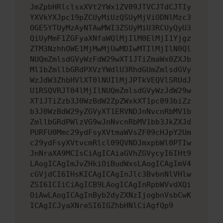
JmZpbHRlclsxXVt2YWx1ZV09JTVCJTdCJTIy
YXVkYXJpc19pZCUyMiUzQSUyMjViODNlMzc3
OGE5YTUyMzAyNTAwMWI3ZSUyMiU3RCUyQyU3
QiUyMmF1ZGFyaXNfaWQlMjIlM0ElMjI1Yjgz
ZTM3NzhhOWE1MjMwMjUwMDIwMTIlMjIlN0Ql
NUQmZmlsdGVyWzFdW29wXT1JTiZmaWx0ZXJb
Ml1bZmllbGRdPXVzYWdlU3RhdGUmZmlsdGVy
WzJdW3ZhbHVlXT0lNUIlMjJPTkVEQVlSRUdJ
U1RSQVRJT04lMjIlNUQmZmlsdGVyWzJdW29w
XT1JTiZzb3J0WzBdW2ZpZWxkXT1pc093biZz
b3J0WzBdW29yZGVyXT1ERVNDJnNvcnRbMV1b
ZmllbGRdPWlzVG9wJnNvcnRbMV1bb3JkZXJd
PURFU0Mmc29ydFsyXVtmaWVsZF09cHJpY2Um
c29ydFsyXVtvcmRlcl09QVNDJmxpbWl0PTIw
JnNraXA9MCIsCiAgICAiaGVhZGVycyI6IHt9
LAogICAgImJvZHkiOiBudWxsLAogICAgImV4
cGVjdCI6IHsKICAgICAgInJlc3BvbnNlVHlw
ZSI6ICIiCiAgICB9LAogICAgInRpbWVvdXQi
OiAwLAogICAgInByb2dyZXNzIjogbnVsbCwK
ICAgICJyaXNreSI6IGZhbHNlCiAgfQp9