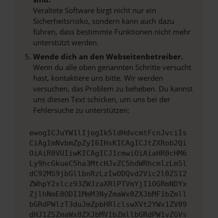
Veraltete Software birgt nicht nur ein
Sicherheitsrisiko, sondern kann auch dazu
führen, dass bestimmte Funktionen nicht mehr
unterstützt werden.
Wende dich an den Webseitenbetreiber.
Wenn du alle oben genannten Schritte versucht
hast, kontaktiere uns bitte. Wir werden
versuchen, das Problem zu beheben. Du kannst
uns diesen Text schicken, um uns bei der
Fehlersuche zu unterstützen:
ewogICJuYW1lIjogIk5ldHdvcmtFcnJvciIs
CiAgImNvbmZpZyI6IHsKICAgICJtZXRob2Qi
OiAiR0VUIiwKICAgICJ1cmwiOiAiaHR0cHM6
Ly9hcGkueC5ha3MtcHJvZC5hdWRhcmlzLm5l
dC92MS9jbGllbnRzLzIwODQvd2Vic2l0ZS12
ZWhpY2xlcz93ZWJzaXRlPTVmYjI1OGRmNDYx
ZjlhNmE0ODI1MmM3NyZmaWx0ZXJbMF1bZmll
bGRdPWlzT3duJmZpbHRlclswXVt2YWx1ZV09
dHJ1ZSZmaWx0ZXJbMV1bZmllbGRdPW1vZGVs