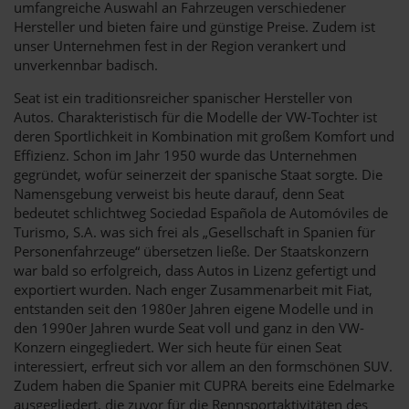
umfangreiche Auswahl an Fahrzeugen verschiedener
Hersteller und bieten faire und günstige Preise. Zudem ist
unser Unternehmen fest in der Region verankert und
unverkennbar badisch.
Seat ist ein traditionsreicher spanischer Hersteller von
Autos. Charakteristisch für die Modelle der VW-Tochter ist
deren Sportlichkeit in Kombination mit großem Komfort und
Effizienz. Schon im Jahr 1950 wurde das Unternehmen
gegründet, wofür seinerzeit der spanische Staat sorgte. Die
Namensgebung verweist bis heute darauf, denn Seat
bedeutet schlichtweg Sociedad Española de Automóviles de
Turismo, S.A. was sich frei als „Gesellschaft in Spanien für
Personenfahrzeuge“ übersetzen ließe. Der Staatskonzern
war bald so erfolgreich, dass Autos in Lizenz gefertigt und
exportiert wurden. Nach enger Zusammenarbeit mit Fiat,
entstanden seit den 1980er Jahren eigene Modelle und in
den 1990er Jahren wurde Seat voll und ganz in den VW-
Konzern eingegliedert. Wer sich heute für einen Seat
interessiert, erfreut sich vor allem an den formschönen SUV.
Zudem haben die Spanier mit CUPRA bereits eine Edelmarke
ausgegliedert, die zuvor für die Rennsportaktivitäten des