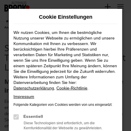
Zum
Hauptinhalt
Cookie Einstellungen
springen
Startseite
Karlsruhe
Seat
Seat Karlsruhe, Seat Tageszulassung
Angebote mit Lieferservice nach Karlsruhe
Wir nutzen Cookies, um Ihnen die bestmögliche
Nutzung unserer Webseite zu ermöglichen und unsere
Kommunikation mit Ihnen zu verbessern. Wir
Seat Karlsruhe, Seat
berücksichtigen hierbei Ihre Präferenzen und
Tageszulassung Angebote mit
verarbeiten Daten für Marketing und Statistiken nur,
wenn Sie uns Ihre Einwilligung geben. Wenn Sie zu
Lieferservice nach Karlsruhe
einem späteren Zeitpunkt Ihre Meinung ändern, können
Sie die Einwilligung jederzeit für die Zukunft widerrufen.
Weitere Informationen zum Umfang der
Mobil in Karlsruhe – mit uns steigen Sie
Datenverarbeitung finden Sie hier:
Datenschutzerklärung
,
Cookie-Richtlinie
.
in Ihre Seat Tageszulassung
Impressum
Eine Seat Tageszulassung ist aus mehrerlei Gründen eine
Folgende Kategorien von Cookies werden von uns eingesetzt:
erstklassige Wahl für Karlsruhe. Zum einen ist da der Preis,
der bei Tageszulassungen stets hervorgehoben wird. Wenn
Essentiell
Sie sich bei uns für eine Seat Tageszulassung für Karlsruhe
Diese Technologien sind erforderlich, um die
entscheiden, zahlen Sie gegenüber einem Neuwagen
Kernfunktionalität der Webseite zu gewährleisten.