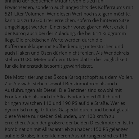
anhand der bequemen Mitfahrt von bis zu fünf
Erwachsenen, sondern auch angesichts des Kofferraums mit
521 Liter Volumen. Wer diesen Wert noch steigern möchte,
kann bis zu 1.630 Liter erreichen, sofern die hinteren Sitze
umgeklappt werden. Einen sehr vorzeigbaren Wert erzielt
der Karoq auch bei der Zuladung, die bei 614 Kilogramm
liegt. Die praktischen Werte werden durch die
Kofferraumklappe mit Fußbedienung unterstrichen und
auch Haken und Ösen dürfen nicht fehlen. Als Wendekreis
stehen 10,80 Meter auf dem Datenblatt – die Tauglichkeit
für die Innenstadt ist somit gewährleistet.
Die Motorisierung des Škoda Karoq schöpft aus dem Vollen.
Zur Auswahl stehen sowohl Benzinmotoren als auch
Ausführungen als Diesel. Die Benziner sind sowohl mit
Frontantrieb als auch in Allradvarianten erhältlich und
bringen zwischen 110 und 190 PS auf die Straße. Wer es
dynamisch mag, tritt das Gaspedal durch und benötigt auf
diese Weise nur sieben Sekunden, um 100 km/h zu
erreichen. Auch der größere der beiden Dieselmotoren ist in
Kombination mit Allradantrieb zu haben: 150 PS gelangen
auf die Straße, in der kleineren Ausführungen sind es 115