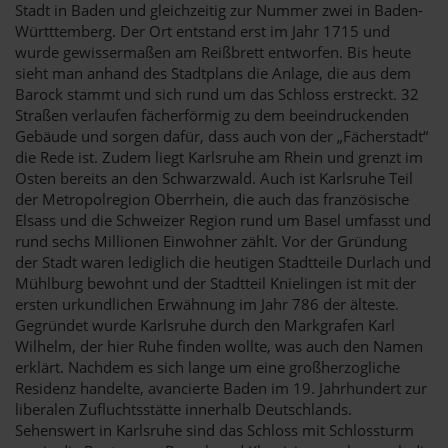
Stadt in Baden und gleichzeitig zur Nummer zwei in Baden-
Württtemberg. Der Ort entstand erst im Jahr 1715 und
wurde gewissermaßen am Reißbrett entworfen. Bis heute
sieht man anhand des Stadtplans die Anlage, die aus dem
Barock stammt und sich rund um das Schloss erstreckt. 32
Straßen verlaufen fächerförmig zu dem beeindruckenden
Gebäude und sorgen dafür, dass auch von der „Fächerstadt“
die Rede ist. Zudem liegt Karlsruhe am Rhein und grenzt im
Osten bereits an den Schwarzwald. Auch ist Karlsruhe Teil
der Metropolregion Oberrhein, die auch das französische
Elsass und die Schweizer Region rund um Basel umfasst und
rund sechs Millionen Einwohner zählt. Vor der Gründung
der Stadt waren lediglich die heutigen Stadtteile Durlach und
Mühlburg bewohnt und der Stadtteil Knielingen ist mit der
ersten urkundlichen Erwähnung im Jahr 786 der älteste.
Gegründet wurde Karlsruhe durch den Markgrafen Karl
Wilhelm, der hier Ruhe finden wollte, was auch den Namen
erklärt. Nachdem es sich lange um eine großherzogliche
Residenz handelte, avancierte Baden im 19. Jahrhundert zur
liberalen Zufluchtsstätte innerhalb Deutschlands.
Sehenswert in Karlsruhe sind das Schloss mit Schlossturm