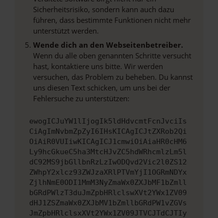
Sicherheitsrisiko, sondern kann auch dazu
führen, dass bestimmte Funktionen nicht mehr
unterstützt werden.
Wende dich an den Webseitenbetreiber.
Wenn du alle oben genannten Schritte versucht
hast, kontaktiere uns bitte. Wir werden
versuchen, das Problem zu beheben. Du kannst
uns diesen Text schicken, um uns bei der
Fehlersuche zu unterstützen:
ewogICJuYW1lIjogIk5ldHdvcmtFcnJvciIs
CiAgImNvbmZpZyI6IHsKICAgICJtZXRob2Qi
OiAiR0VUIiwKICAgICJ1cmwiOiAiaHR0cHM6
Ly9hcGkueC5ha3MtcHJvZC5hdWRhcmlzLm5l
dC92MS9jbGllbnRzLzIwODQvd2Vic2l0ZS12
ZWhpY2xlcz93ZWJzaXRlPTVmYjI1OGRmNDYx
ZjlhNmE0ODI1MmM3NyZmaWx0ZXJbMF1bZmll
bGRdPWlzT3duJmZpbHRlclswXVt2YWx1ZV09
dHJ1ZSZmaWx0ZXJbMV1bZmllbGRdPW1vZGVs
JmZpbHRlclsxXVt2YWx1ZV09JTVCJTdCJTIy