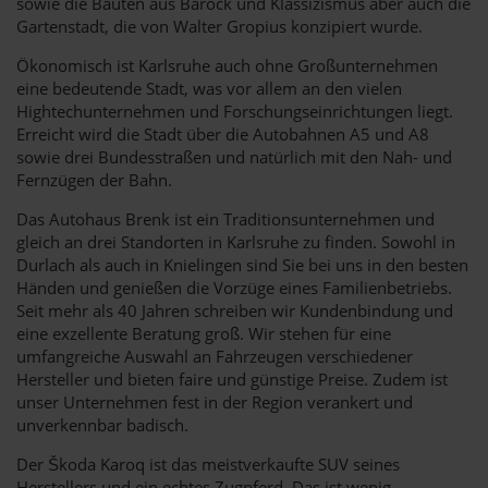
sowie die Bauten aus Barock und Klassizismus aber auch die
Gartenstadt, die von Walter Gropius konzipiert wurde.
Ökonomisch ist Karlsruhe auch ohne Großunternehmen
eine bedeutende Stadt, was vor allem an den vielen
Hightechunternehmen und Forschungseinrichtungen liegt.
Erreicht wird die Stadt über die Autobahnen A5 und A8
sowie drei Bundesstraßen und natürlich mit den Nah- und
Fernzügen der Bahn.
Das Autohaus Brenk ist ein Traditionsunternehmen und
gleich an drei Standorten in Karlsruhe zu finden. Sowohl in
Durlach als auch in Knielingen sind Sie bei uns in den besten
Händen und genießen die Vorzüge eines Familienbetriebs.
Seit mehr als 40 Jahren schreiben wir Kundenbindung und
eine exzellente Beratung groß. Wir stehen für eine
umfangreiche Auswahl an Fahrzeugen verschiedener
Hersteller und bieten faire und günstige Preise. Zudem ist
unser Unternehmen fest in der Region verankert und
unverkennbar badisch.
Der Škoda Karoq ist das meistverkaufte SUV seines
Herstellers und ein echtes Zugpferd. Das ist wenig