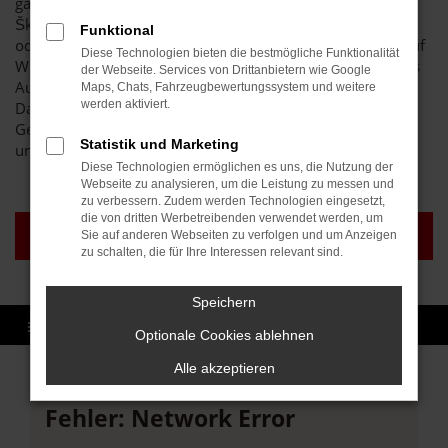
ganz sicher bei unserem breit gefächerten Sortiment an
Škoda Karoq Gebrauchtwagen und Jahreswagen auf seine
Funktional
oder ihre Kosten. Wir lassen die Preise purzeln und sind auf
Diese Technologien bieten die bestmögliche Funktionalität
Wunsch auch zu einer Lieferung nach Karlsruhe bereit. Das
der Webseite. Services von Drittanbietern wie Google
Autohaus Brenk steht für Vielfalt und erstklassige Preise.
Maps, Chats, Fahrzeugbewertungssystem und weitere
werden aktiviert.
Darüber hinaus sichern wir Ihnen auch im
Gebrauchtwagenbereich eine erstklassige Qualität all
Statistik und Marketing
unserer Fahrzeuge zu.
Diese Technologien ermöglichen es uns, die Nutzung der
Webseite zu analysieren, um die Leistung zu messen und
zu verbessern. Zudem werden Technologien eingesetzt,
die von dritten Werbetreibenden verwendet werden, um
NEUWAGEN KARLSRUHE
GEBRAUCHTWAGEN
Sie auf anderen Webseiten zu verfolgen und um Anzeigen
KARLSRUHE
zu schalten, die für Ihre Interessen relevant sind.
Speichern
Optionale Cookies ablehnen
Alle akzeptieren
Fehler: Network Error