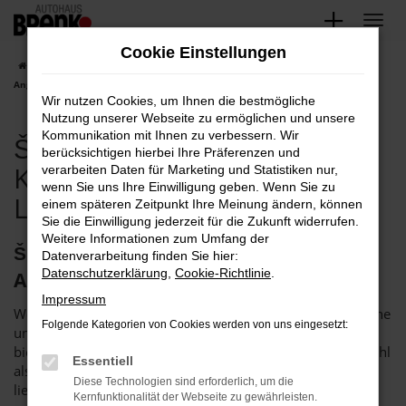
Zum
Hauptinhalt
Cookie Einstellungen
springen
Startseite
Karlsruhe
Škoda
Škoda Karlsruhe, Škoda Karoq
Angebote mit Lieferservice nach Karlsruhe
Wir nutzen Cookies, um Ihnen die bestmögliche
Nutzung unserer Webseite zu ermöglichen und unsere
Kommunikation mit Ihnen zu verbessern. Wir
Škoda Karlsruhe, Škoda
berücksichtigen hierbei Ihre Präferenzen und
Karoq Angebote mit
verarbeiten Daten für Marketing und Statistiken nur,
wenn Sie uns Ihre Einwilligung geben. Wenn Sie zu
Lieferservice nach Karlsruhe
einem späteren Zeitpunkt Ihre Meinung ändern, können
Sie die Einwilligung jederzeit für die Zukunft widerrufen.
Weitere Informationen zum Umfang der
Škoda Karoq in Karlsruhe – das
Datenverarbeitung finden Sie hier:
Datenschutzerklärung
,
Cookie-Richtlinie
.
Autohaus Brenk steht bereit
Impressum
Wenn Sie einen Škoda Karoq suchen, um fortan in Karlsruhe
Folgende Kategorien von Cookies werden von uns eingesetzt:
unterwegs zu sein, sollten wir ins Gespräch kommen. Wir
bieten Ihnen dieses rundum überzeugende Fahrzeug sowohl
Essentiell
als Neuwagen als auch als günstige Tageszulassung. Wer
Diese Technologien sind erforderlich, um die
lieber in ein gut eingefahrenes Fahrzeug einsteigt, kommt
Kernfunktionalität der Webseite zu gewährleisten.