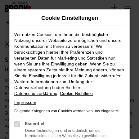
Zum
Hauptinhalt
Cookie Einstellungen
springen
Startseite
Karlsruhe
Kia Angebote für Karlsruhe
Wir nutzen Cookies, um Ihnen die bestmögliche
Kia Angebote für Karlsruhe
Nutzung unserer Webseite zu ermöglichen und unsere
Kommunikation mit Ihnen zu verbessern. Wir
berücksichtigen hierbei Ihre Präferenzen und
Sind Sie bereit für unsere Kia Angebote
verarbeiten Daten für Marketing und Statistiken nur,
wenn Sie uns Ihre Einwilligung geben. Wenn Sie zu
in Karlsruhe?
einem späteren Zeitpunkt Ihre Meinung ändern, können
Sie die Einwilligung jederzeit für die Zukunft widerrufen.
Mit unseren Kia Angeboten sind Sie für Karlsruhe perfekt
Weitere Informationen zum Umfang der
motorisiert. Der Hersteller genießt eine erstklassige
Datenverarbeitung finden Sie hier:
Reputation und baut seit vielen Jahrzehnten die perfekten
Datenschutzerklärung
,
Cookie-Richtlinie
.
Autos für Stadtverkehr und längere Strecken. Wenn Sie Ihren
Impressum
Kia für Karlsruhe im Autohaus Brenk erwerben, profitieren
Folgende Kategorien von Cookies werden von uns eingesetzt:
Sie gleich mehrfach. Zum einen sind wir ein Familienbetrieb
mit der Erfahrung von mehr als 40 Jahren im
Essentiell
Automobilbereich. Wir schwören auf Kia Angebote und sind
Diese Technologien sind erforderlich, um die
zudem in Karlsruhe und der Region vertreten. Ein großer
Kernfunktionalität der Webseite zu gewährleisten.