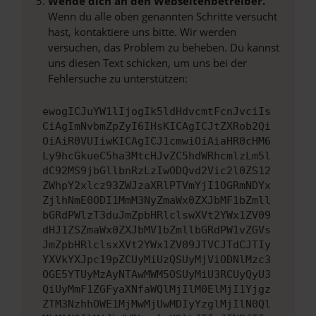
Wende dich an den Webseitenbetreiber.
Wenn du alle oben genannten Schritte versucht
hast, kontaktiere uns bitte. Wir werden
versuchen, das Problem zu beheben. Du kannst
uns diesen Text schicken, um uns bei der
Fehlersuche zu unterstützen:
ewogICJuYW1lIjogIk5ldHdvcmtFcnJvciIs
CiAgImNvbmZpZyI6IHsKICAgICJtZXRob2Qi
OiAiR0VUIiwKICAgICJ1cmwiOiAiaHR0cHM6
Ly9hcGkueC5ha3MtcHJvZC5hdWRhcmlzLm5l
dC92MS9jbGllbnRzLzIwODQvd2Vic2l0ZS12
ZWhpY2xlcz93ZWJzaXRlPTVmYjI1OGRmNDYx
ZjlhNmE0ODI1MmM3NyZmaWx0ZXJbMF1bZmll
bGRdPWlzT3duJmZpbHRlclswXVt2YWx1ZV09
dHJ1ZSZmaWx0ZXJbMV1bZmllbGRdPW1vZGVs
JmZpbHRlclsxXVt2YWx1ZV09JTVCJTdCJTIy
YXVkYXJpc19pZCUyMiUzQSUyMjViODNlMzc3
OGE5YTUyMzAyNTAwMWM5OSUyMiU3RCUyQyU3
QiUyMmF1ZGFyaXNfaWQlMjIlM0ElMjI1Yjgz
ZTM3NzhhOWE1MjMwMjUwMDIyYzglMjIlN0Ql