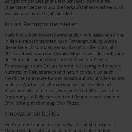
Zeit gehört der Designer Peter Schreyer, dem Kia die
„Tigernase“ verdankt und die Verkaufszahlen wachsen und
wachsen auch im 21. Jahrhundert.
Kia als Rennsporthersteller
Auch Kia ist kein Motorsporthersteller im klassischen Sinne.
In den ersten Jahrzehnten nach Firmengründung wurde
dieser Bereich komplett vernachlässigt und erst im Jahr
2015 eroberte man das Terrain. Möglich war dies aufgrund
des Starts der neuen Rennserie TCR, wo der Ceed als
Tourenwagen zum Einsatz kommt. Auch prägend sind die
Auftritte im Rallyebereich und natürlich stellt Kia auch
sportliche Fahrzeuge für den Einsatz auf der Straße her. Mit
anderen Worten schielt man weniger auf Pokale und
Bestzeiten als auf ein ausgewogenes Verhältnis zwischen
Erprobung auf Rallyestrecken und Rennparcours und der
Entwicklung straßentauglicher Flitzer.
Innovationen bei Kia
Ein Argument zugunsten eines Kia ist seit eh und je die
Cleverness der Fahrzeuge. In den ersten Jahrzehnten