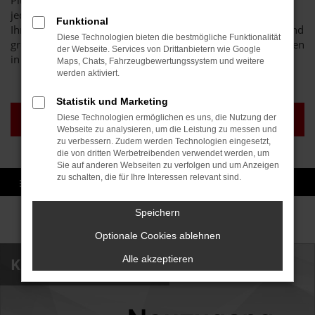
Pluspunkt sind unsere fünf Standorte, an denen Sie uns
jederzeit erreichen und die umfassende Beratung, die wir
Funktional
Ihnen bieten. Profitieren Sie von exzellentem Know-how und
Diese Technologien bieten die bestmögliche Funktionalität
größer Motivation, wenn es um den Verkauf von Fahrzeugen
der Webseite. Services von Drittanbietern wie Google
in Baden und anderen Regionen geht.
Maps, Chats, Fahrzeugbewertungssystem und weitere
werden aktiviert.
Statistik und Marketing
GEBRAUCHTWAGEN
TAGESZULASSUNG
Diese Technologien ermöglichen es uns, die Nutzung der
KARLSRUHE
KARLSRUHE
Webseite zu analysieren, um die Leistung zu messen und
zu verbessern. Zudem werden Technologien eingesetzt,
die von dritten Werbetreibenden verwendet werden, um
Sie auf anderen Webseiten zu verfolgen und um Anzeigen
zu schalten, die für Ihre Interessen relevant sind.
Speichern
Sofort verfügbare Modelle
Optionale Cookies ablehnen
Alle akzeptieren
Kia Stonic Karlsruhe