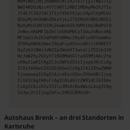
MkMlN0IlMjJhdWRhcmlzX2lkJTIyJTNBJTIy
NWI4M2UzNzc4YTlhNTIzMDI1MDAyMmZhJTIy
JTdEJTJDJTdCJTIyYXVkYXJpc19pZCUyMiUz
QSUyMjVkOGNhZDkxYjkzZTU2MzRlNDQ3N2E1
NyUyMiU3RCU1RCZmaWx0ZXJbMV1bb3BdPUlO
JnNvcnRbMF1bZmllbGRdPWlzT3duJnNvcnRb
MF1bb3JkZXJdPURFU0Mmc29ydFsxXVtmaWVs
ZF09aXNUb3Amc29ydFsxXVtvcmRlcl09REVT
QyZzb3J0WzJdW2ZpZWxkXT1wcmljZSZzb3J0
WzJdW29yZGVyXT1BU0MmbGltaXQ9MjAmc2tp
cD0wIiwKICAgICJoZWFkZXJzIjoge30sCiAg
ICAiYm9keSI6IG51bGwsCiAgICAiZXhwZWN0
IjogewogICAgICAicmVzcG9uc2VUeXBlIjog
IiIKICAgIH0sCiAgICAidGltZW91dCI6IDAs
CiAgICAicHJvZ3Jlc3MiOiBudWxsLAogICAg
InJpc2t5IjogZmFsc2UKICB9Cn0=
Autohaus Brenk – an drei Standorten in
Karlsruhe