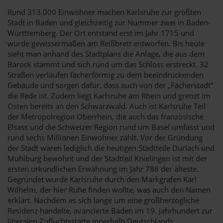
Rund 313.000 Einwohner machen Karlsruhe zur größten
Stadt in Baden und gleichzeitig zur Nummer zwei in Baden-
Württtemberg. Der Ort entstand erst im Jahr 1715 und
wurde gewissermaßen am Reißbrett entworfen. Bis heute
sieht man anhand des Stadtplans die Anlage, die aus dem
Barock stammt und sich rund um das Schloss erstreckt. 32
Straßen verlaufen fächerförmig zu dem beeindruckenden
Gebäude und sorgen dafür, dass auch von der „Fächerstadt“
die Rede ist. Zudem liegt Karlsruhe am Rhein und grenzt im
Osten bereits an den Schwarzwald. Auch ist Karlsruhe Teil
der Metropolregion Oberrhein, die auch das französische
Elsass und die Schweizer Region rund um Basel umfasst und
rund sechs Millionen Einwohner zählt. Vor der Gründung
der Stadt waren lediglich die heutigen Stadtteile Durlach und
Mühlburg bewohnt und der Stadtteil Knielingen ist mit der
ersten urkundlichen Erwähnung im Jahr 786 der älteste.
Gegründet wurde Karlsruhe durch den Markgrafen Karl
Wilhelm, der hier Ruhe finden wollte, was auch den Namen
erklärt. Nachdem es sich lange um eine großherzogliche
Residenz handelte, avancierte Baden im 19. Jahrhundert zur
liberalen Zufluchtsstätte innerhalb Deutschlands.