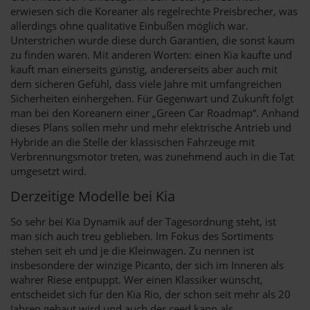
erwiesen sich die Koreaner als regelrechte Preisbrecher, was
allerdings ohne qualitative Einbußen möglich war.
Unterstrichen wurde diese durch Garantien, die sonst kaum
zu finden waren. Mit anderen Worten: einen Kia kaufte und
kauft man einerseits günstig, andererseits aber auch mit
dem sicheren Gefühl, dass viele Jahre mit umfangreichen
Sicherheiten einhergehen. Für Gegenwart und Zukunft folgt
man bei den Koreanern einer „Green Car Roadmap“. Anhand
dieses Plans sollen mehr und mehr elektrische Antrieb und
Hybride an die Stelle der klassischen Fahrzeuge mit
Verbrennungsmotor treten, was zunehmend auch in die Tat
umgesetzt wird.
Derzeitige Modelle bei Kia
So sehr bei Kia Dynamik auf der Tagesordnung steht, ist
man sich auch treu geblieben. Im Fokus des Sortiments
stehen seit eh und je die Kleinwagen. Zu nennen ist
insbesondere der winzige Picanto, der sich im Inneren als
wahrer Riese entpuppt. Wer einen Klassiker wünscht,
entscheidet sich für den Kia Rio, der schon seit mehr als 20
Jahren gebaut wird und auch der ceed kann als