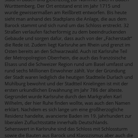
Württtemberg. Der Ort entstand erst im Jahr 1715 und
wurde gewissermaßen am Reißbrett entworfen. Bis heute
sieht man anhand des Stadtplans die Anlage, die aus dem
Barock stammt und sich rund um das Schloss erstreckt. 32
Straßen verlaufen fächerförmig zu dem beeindruckenden
Gebäude und sorgen dafür, dass auch von der „Fächerstadt“
die Rede ist. Zudem liegt Karlsruhe am Rhein und grenzt im
Osten bereits an den Schwarzwald. Auch ist Karlsruhe Teil
der Metropolregion Oberrhein, die auch das französische
Elsass und die Schweizer Region rund um Basel umfasst und
rund sechs Millionen Einwohner zählt. Vor der Gründung
der Stadt waren lediglich die heutigen Stadtteile Durlach und
Mühlburg bewohnt und der Stadtteil Knielingen ist mit der
ersten urkundlichen Erwähnung im Jahr 786 der älteste.
Gegründet wurde Karlsruhe durch den Markgrafen Karl
Wilhelm, der hier Ruhe finden wollte, was auch den Namen
erklärt. Nachdem es sich lange um eine großherzogliche
Residenz handelte, avancierte Baden im 19. Jahrhundert zur
liberalen Zufluchtsstätte innerhalb Deutschlands.
Sehenswert in Karlsruhe sind das Schloss mit Schlossturm
sowie die Bauten aus Barock und Klassizismus aber auch die