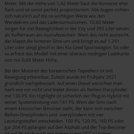
Meter. Mit der Höhe von 1,42 Meter baut der Koreaner eher
flach und ist somit perfekt proportioniert. Alle Augen richten
sich natürlich auf die so wichtigen Werte wie den
Wendekreis und das Laderaumvolumen. 10,60 Meter
sorgen für viel Beweglichkeit in der City und 395 Liter setzen
als Kofferraum ein Ausrufezeichen. Wem das nicht ausreicht,
der klappt die hinteren Sitze um und bringt es auf 1.291
Liter oder steigt gleich in den Kia Ceed Sportswagon. So oder
so erfreut das Modell mit einer überaus niedrigen Ladekante
von nur 0,66 Meter Höhe.
Bei den Motoren des koreanischen Topsellers ist viel
Bewegung erkennbar. Zuletzt wurde im Frühjahr 2021
gründlich nachgebessert. Auf einen Diesel verzichtet man
nach wie vor nicht und bietet diesen als Reihen-Vierzylinder
mit 136 PS. Ein Highlight ist sicherlich der Plug-In-Hybrid mit
seiner Systemleistung von 141 PS. Wem der Sinn nach
einem klassischen Benziner steht, der kann sich zwischen
Reihen-Dreizylindern und -vierzylindern mit vier
Leistungsstufen entscheiden. 100 PS, 120 PS, 160 PS oder
gar 204 PS gelangen auf den Asphalt und der Top-Benziner
ist auf Wunsch auch mit Sieben-Gang-DCT zu haben,