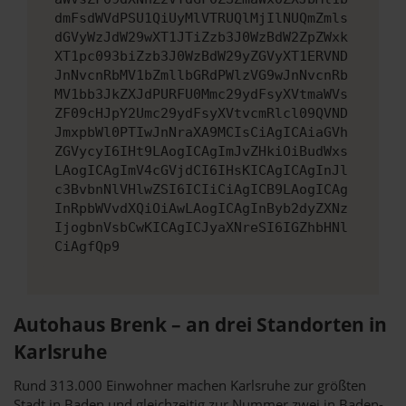
dmFsdWVdPSU1QiUyMlVTRUQlMjIlNUQmZmls
dGVyWzJdW29wXT1JTiZzb3J0WzBdW2ZpZWxk
XT1pc093biZzb3J0WzBdW29yZGVyXT1ERVND
JnNvcnRbMV1bZmllbGRdPWlzVG9wJnNvcnRb
MV1bb3JkZXJdPURFU0Mmc29ydFsyXVtmaWVs
ZF09cHJpY2Umc29ydFsyXVtvcmRlcl09QVND
JmxpbWl0PTIwJnNraXA9MCIsCiAgICAiaGVh
ZGVycyI6IHt9LAogICAgImJvZHkiOiBudWxs
LAogICAgImV4cGVjdCI6IHsKICAgICAgInJl
c3BvbnNlVHlwZSI6ICIiCiAgICB9LAogICAg
InRpbWVvdXQiOiAwLAogICAgInByb2dyZXNz
IjogbnVsbCwKICAgICJyaXNreSI6IGZhbHNl
CiAgfQp9
Autohaus Brenk – an drei Standorten in
Karlsruhe
Rund 313.000 Einwohner machen Karlsruhe zur größten
Stadt in Baden und gleichzeitig zur Nummer zwei in Baden-