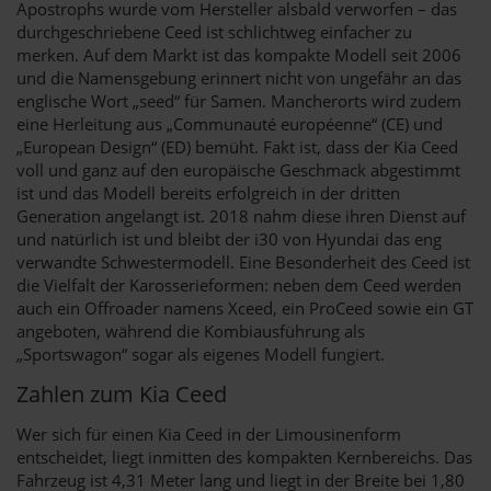
Apostrophs wurde vom Hersteller alsbald verworfen – das
durchgeschriebene Ceed ist schlichtweg einfacher zu
merken. Auf dem Markt ist das kompakte Modell seit 2006
und die Namensgebung erinnert nicht von ungefähr an das
englische Wort „seed“ für Samen. Mancherorts wird zudem
eine Herleitung aus „Communauté européenne“ (CE) und
„European Design“ (ED) bemüht. Fakt ist, dass der Kia Ceed
voll und ganz auf den europäische Geschmack abgestimmt
ist und das Modell bereits erfolgreich in der dritten
Generation angelangt ist. 2018 nahm diese ihren Dienst auf
und natürlich ist und bleibt der i30 von Hyundai das eng
verwandte Schwestermodell. Eine Besonderheit des Ceed ist
die Vielfalt der Karosserieformen: neben dem Ceed werden
auch ein Offroader namens Xceed, ein ProCeed sowie ein GT
angeboten, während die Kombiausführung als
„Sportswagon“ sogar als eigenes Modell fungiert.
Zahlen zum Kia Ceed
Wer sich für einen Kia Ceed in der Limousinenform
entscheidet, liegt inmitten des kompakten Kernbereichs. Das
Fahrzeug ist 4,31 Meter lang und liegt in der Breite bei 1,80