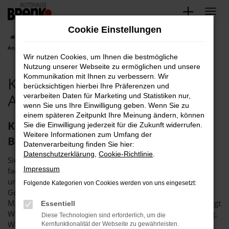
Zum
Hauptinhalt
Cookie Einstellungen
springen
Startseite
Karlsruhe
Kia
Kia Ceed
Kia Ceed gebraucht |
Angebote für Karlsruhe
Wir nutzen Cookies, um Ihnen die bestmögliche
Nutzung unserer Webseite zu ermöglichen und unsere
Kommunikation mit Ihnen zu verbessern. Wir
Kia Ceed gebraucht |
berücksichtigen hierbei Ihre Präferenzen und
Angebote für Karlsruhe
verarbeiten Daten für Marketing und Statistiken nur,
wenn Sie uns Ihre Einwilligung geben. Wenn Sie zu
einem späteren Zeitpunkt Ihre Meinung ändern, können
Kia Ceed gebraucht – für Karlsruhe bei
Sie die Einwilligung jederzeit für die Zukunft widerrufen.
Weitere Informationen zum Umfang der
Brenk
Datenverarbeitung finden Sie hier:
Datenschutzerklärung
,
Cookie-Richtlinie
.
Sie suchen einen Kia Ceed gebraucht für Karlsruhe? Dann
Impressum
fackeln Sie nicht lang, sondern wenden Sie sich direkt an
uns. Das Autohaus Brenk ist der perfekte Partner für
Folgende Kategorien von Cookies werden von uns eingesetzt:
Gebrauchtfahrzeuge und seit mehr als 40 Jahren auf dem
Markt. Unser Unternehmen schreibt Vertrauen groß und legt
Essentiell
Wert auf eine langfristige Kundinnen- bzw. Kundenbindung.
Diese Technologien sind erforderlich, um die
Was das bedeutet? Vor allem, dass wir als Familienbetrieb
Kernfunktionalität der Webseite zu gewährleisten.