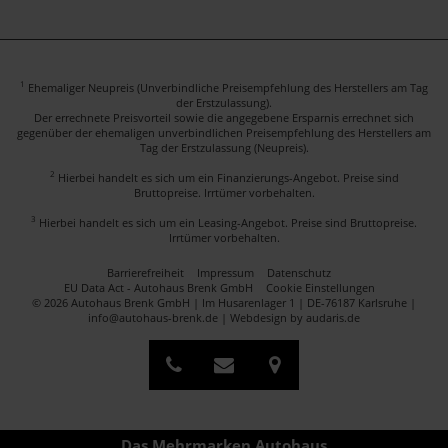
1
Ehemaliger Neupreis (Unverbindliche Preisempfehlung des Herstellers am Tag
der Erstzulassung).
Der errechnete Preisvorteil sowie die angegebene Ersparnis errechnet sich
gegenüber der ehemaligen unverbindlichen Preisempfehlung des Herstellers am
Tag der Erstzulassung (Neupreis).
2
Hierbei handelt es sich um ein Finanzierungs-Angebot. Preise sind
Bruttopreise. Irrtümer vorbehalten.
3
Hierbei handelt es sich um ein Leasing-Angebot. Preise sind Bruttopreise.
Irrtümer vorbehalten.
Barrierefreiheit
Impressum
Datenschutz
EU Data Act - Autohaus Brenk GmbH
Cookie Einstellungen
© 2026 Autohaus Brenk GmbH | Im Husarenlager 1 | DE-76187 Karlsruhe |
info@autohaus-brenk.de |
Webdesign by audaris.de
Das Mehrmarken Autohaus