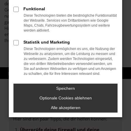
den erstklassigen Zustand all unserer Kia Ceed
Funktional
Gebrauchtwagen sicherstellen und erst dann den Verkauf
nach Karlsruhe oder einen anderen Ort zulassen, wenn
Diese Technologien bieten die bestmögliche Funktionalität
der Webseite. Services von Drittanbietern wie Google
garantiert keine Beschädigungen oder Fehler vorliegen.
Maps, Chats, Fahrzeugbewertungssystem und weitere
Hierfür verantwortlich ist unsere Kfz-Meisterwerkstatt, die
werden aktiviert.
enorm hohe Maßstäbe hinsichtlich der Qualität anlegt für
Ihren Kia Ceed gebraucht.
Statistik und Marketing
Diese Technologien ermöglichen es uns, die Nutzung der
Webseite zu analysieren, um die Leistung zu messen und
zu verbessern. Zudem werden Technologien eingesetzt,
die von dritten Werbetreibenden verwendet werden, um
Sie auf anderen Webseiten zu verfolgen und um Anzeigen
zu schalten, die für Ihre Interessen relevant sind.
Speichern
Optionale Cookies ablehnen
Fehler: Network Error
Alle akzeptieren
Beim Laden ist ein Fehler aufgetreten.
Hier sind ein paar Tipps, die dir helfen können:
Überprüfe deine Firewall und deine