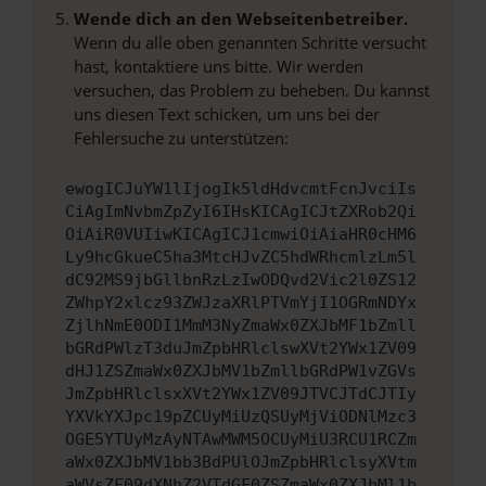
Wende dich an den Webseitenbetreiber.
Wenn du alle oben genannten Schritte versucht
hast, kontaktiere uns bitte. Wir werden
versuchen, das Problem zu beheben. Du kannst
uns diesen Text schicken, um uns bei der
Fehlersuche zu unterstützen:
ewogICJuYW1lIjogIk5ldHdvcmtFcnJvciIs
CiAgImNvbmZpZyI6IHsKICAgICJtZXRob2Qi
OiAiR0VUIiwKICAgICJ1cmwiOiAiaHR0cHM6
Ly9hcGkueC5ha3MtcHJvZC5hdWRhcmlzLm5l
dC92MS9jbGllbnRzLzIwODQvd2Vic2l0ZS12
ZWhpY2xlcz93ZWJzaXRlPTVmYjI1OGRmNDYx
ZjlhNmE0ODI1MmM3NyZmaWx0ZXJbMF1bZmll
bGRdPWlzT3duJmZpbHRlclswXVt2YWx1ZV09
dHJ1ZSZmaWx0ZXJbMV1bZmllbGRdPW1vZGVs
JmZpbHRlclsxXVt2YWx1ZV09JTVCJTdCJTIy
YXVkYXJpc19pZCUyMiUzQSUyMjViODNlMzc3
OGE5YTUyMzAyNTAwMWM5OCUyMiU3RCU1RCZm
aWx0ZXJbMV1bb3BdPUlOJmZpbHRlclsyXVtm
aWVsZF09dXNhZ2VTdGF0ZSZmaWx0ZXJbMl1b