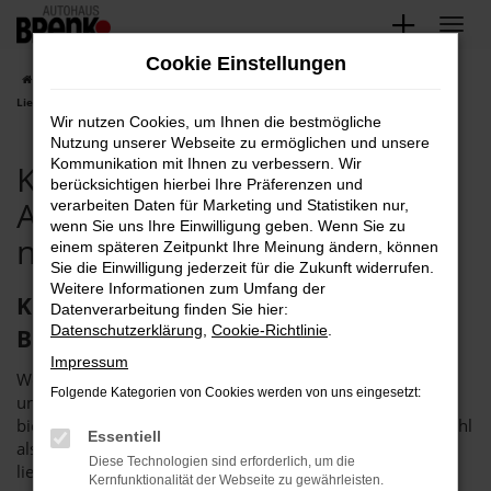
Zum
Hauptinhalt
Cookie Einstellungen
springen
Startseite
Karlsruhe
Kia
Kia Karlsruhe, Kia Ceed Angebote mit
Lieferservice nach Karlsruhe
Wir nutzen Cookies, um Ihnen die bestmögliche
Nutzung unserer Webseite zu ermöglichen und unsere
Kommunikation mit Ihnen zu verbessern. Wir
Kia Karlsruhe, Kia Ceed
berücksichtigen hierbei Ihre Präferenzen und
Angebote mit Lieferservice
verarbeiten Daten für Marketing und Statistiken nur,
wenn Sie uns Ihre Einwilligung geben. Wenn Sie zu
nach Karlsruhe
einem späteren Zeitpunkt Ihre Meinung ändern, können
Sie die Einwilligung jederzeit für die Zukunft widerrufen.
Weitere Informationen zum Umfang der
Kia Ceed in Karlsruhe – das Autohaus
Datenverarbeitung finden Sie hier:
Datenschutzerklärung
,
Cookie-Richtlinie
.
Brenk steht bereit
Impressum
Wenn Sie einen Kia Ceed suchen, um fortan in Karlsruhe
Folgende Kategorien von Cookies werden von uns eingesetzt:
unterwegs zu sein, sollten wir ins Gespräch kommen. Wir
bieten Ihnen dieses rundum überzeugende Fahrzeug sowohl
Essentiell
als Neuwagen als auch als günstige Tageszulassung. Wer
Diese Technologien sind erforderlich, um die
lieber in ein gut eingefahrenes Fahrzeug einsteigt, kommt
Kernfunktionalität der Webseite zu gewährleisten.