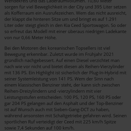
Wendekreis und das Laderaumvolumen. 10,60 Meter
sorgen für viel Beweglichkeit in der City und 395 Liter setzen
als Kofferraum ein Ausrufezeichen. Wem das nicht ausreicht,
der klappt die hinteren Sitze um und bringt es auf 1.291
Liter oder steigt gleich in den Kia Ceed Sportswagon. So oder
so erfreut das Modell mit einer überaus niedrigen Ladekante
von nur 0,66 Meter Höhe.
Bei den Motoren des koreanischen Topsellers ist viel
Bewegung erkennbar. Zuletzt wurde im Frühjahr 2021
gründlich nachgebessert. Auf einen Diesel verzichtet man
nach wie vor nicht und bietet diesen als Reihen-Vierzylinder
mit 136 PS. Ein Highlight ist sicherlich der Plug-In-Hybrid mit
seiner Systemleistung von 141 PS. Wem der Sinn nach
einem klassischen Benziner steht, der kann sich zwischen
Reihen-Dreizylindern und -vierzylindern mit vier
Leistungsstufen entscheiden. 100 PS, 120 PS, 160 PS oder
gar 204 PS gelangen auf den Asphalt und der Top-Benziner
ist auf Wunsch auch mit Sieben-Gang-DCT zu haben,
während ansonsten mit Schaltgetriebe gefahren wird. Seinen
sportlichen Ruf verteidigt der Ceed mit 225 km/h Spitze
sowie 7,4 Sekunden auf 100 km/h.