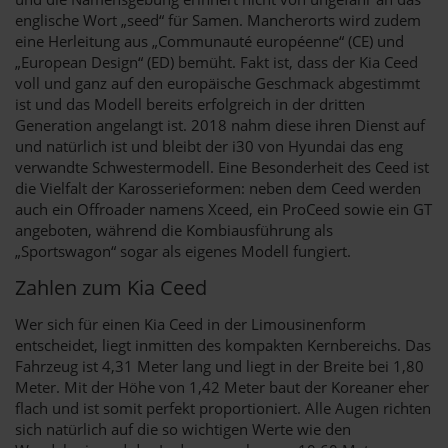
englische Wort „seed“ für Samen. Mancherorts wird zudem
eine Herleitung aus „Communauté européenne“ (CE) und
„European Design“ (ED) bemüht. Fakt ist, dass der Kia Ceed
voll und ganz auf den europäische Geschmack abgestimmt
ist und das Modell bereits erfolgreich in der dritten
Generation angelangt ist. 2018 nahm diese ihren Dienst auf
und natürlich ist und bleibt der i30 von Hyundai das eng
verwandte Schwestermodell. Eine Besonderheit des Ceed ist
die Vielfalt der Karosserieformen: neben dem Ceed werden
auch ein Offroader namens Xceed, ein ProCeed sowie ein GT
angeboten, während die Kombiausführung als
„Sportswagon“ sogar als eigenes Modell fungiert.
Zahlen zum Kia Ceed
Wer sich für einen Kia Ceed in der Limousinenform
entscheidet, liegt inmitten des kompakten Kernbereichs. Das
Fahrzeug ist 4,31 Meter lang und liegt in der Breite bei 1,80
Meter. Mit der Höhe von 1,42 Meter baut der Koreaner eher
flach und ist somit perfekt proportioniert. Alle Augen richten
sich natürlich auf die so wichtigen Werte wie den