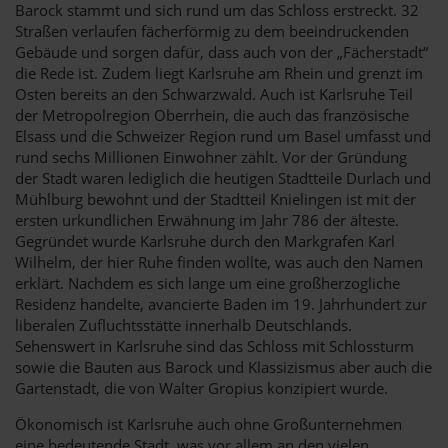
Barock stammt und sich rund um das Schloss erstreckt. 32
Straßen verlaufen fächerförmig zu dem beeindruckenden
Gebäude und sorgen dafür, dass auch von der „Fächerstadt“
die Rede ist. Zudem liegt Karlsruhe am Rhein und grenzt im
Osten bereits an den Schwarzwald. Auch ist Karlsruhe Teil
der Metropolregion Oberrhein, die auch das französische
Elsass und die Schweizer Region rund um Basel umfasst und
rund sechs Millionen Einwohner zählt. Vor der Gründung
der Stadt waren lediglich die heutigen Stadtteile Durlach und
Mühlburg bewohnt und der Stadtteil Knielingen ist mit der
ersten urkundlichen Erwähnung im Jahr 786 der älteste.
Gegründet wurde Karlsruhe durch den Markgrafen Karl
Wilhelm, der hier Ruhe finden wollte, was auch den Namen
erklärt. Nachdem es sich lange um eine großherzogliche
Residenz handelte, avancierte Baden im 19. Jahrhundert zur
liberalen Zufluchtsstätte innerhalb Deutschlands.
Sehenswert in Karlsruhe sind das Schloss mit Schlossturm
sowie die Bauten aus Barock und Klassizismus aber auch die
Gartenstadt, die von Walter Gropius konzipiert wurde.
Ökonomisch ist Karlsruhe auch ohne Großunternehmen
eine bedeutende Stadt, was vor allem an den vielen