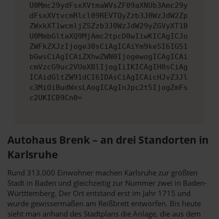
U0Mmc29ydFsxXVtmaWVsZF09aXNUb3Amc29y
dFsxXVtvcmRlcl09REVTQyZzb3J0WzJdW2Zp
ZWxkXT1wcmljZSZzb3J0WzJdW29yZGVyXT1B
U0MmbGltaXQ9MjAmc2tpcD0wIiwKICAgICJo
ZWFkZXJzIjoge30sCiAgICAiYm9keSI6IG51
bGwsCiAgICAiZXhwZWN0IjogewogICAgICAi
cmVzcG9uc2VUeXBlIjogIiIKICAgIH0sCiAg
ICAidGltZW91dCI6IDAsCiAgICAicHJvZ3Jl
c3MiOiBudWxsLAogICAgInJpc2t5IjogZmFs
c2UKICB9Cn0=
Autohaus Brenk – an drei Standorten in
Karlsruhe
Rund 313.000 Einwohner machen Karlsruhe zur größten
Stadt in Baden und gleichzeitig zur Nummer zwei in Baden-
Württtemberg. Der Ort entstand erst im Jahr 1715 und
wurde gewissermaßen am Reißbrett entworfen. Bis heute
sieht man anhand des Stadtplans die Anlage, die aus dem