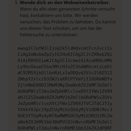
Wende dich an den Webseitenbetreiber.
Wenn du alle oben genannten Schritte versucht
hast, kontaktiere uns bitte. Wir werden
versuchen, das Problem zu beheben. Du kannst
uns diesen Text schicken, um uns bei der
Fehlersuche zu unterstützen:
ewogICJuYW1lIjogIk5ldHdvcmtFcnJvciIs
CiAgImNvbmZpZyI6IHsKICAgICJtZXRob2Qi
OiAiR0VUIiwKICAgICJ1cmwiOiAiaHR0cHM6
Ly9hcGkueC5ha3MtcHJvZC5hdWRhcmlzLm5l
dC92MS9jbGllbnRzLzIwODQvd2Vic2l0ZS12
ZWhpY2xlcz93ZWJzaXRlPTVmYjI1OGRmNDYx
ZjlhNmE0ODI1MmM3NyZmaWx0ZXJbMF1bZmll
bGRdPWlzT3duJmZpbHRlclswXVt2YWx1ZV09
dHJ1ZSZmaWx0ZXJbMV1bZmllbGRdPW1vZGVs
JmZpbHRlclsxXVt2YWx1ZV09JTVCJTdCJTIy
YXVkYXJpc19pZCUyMiUzQSUyMjViODNlMzc3
OGE5YTUyMzAyNTAwMWM5OCUyMiU3RCU1RCZm
aWx0ZXJbMV1bb3BdPUlOJnNvcnRbMF1bZmll
bGRdPWlzT3duJnNvcnRbMF1bb3JkZXJdPURF