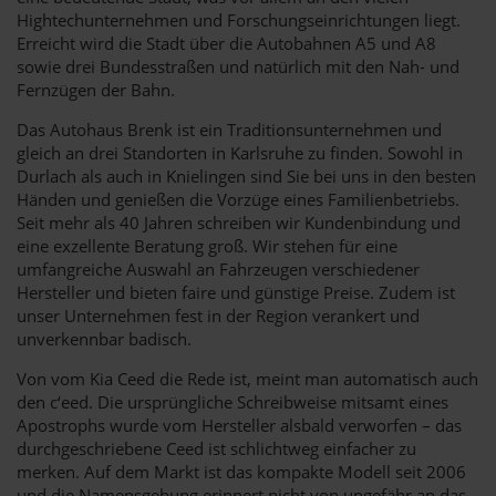
Hightechunternehmen und Forschungseinrichtungen liegt.
Erreicht wird die Stadt über die Autobahnen A5 und A8
sowie drei Bundesstraßen und natürlich mit den Nah- und
Fernzügen der Bahn.
Das Autohaus Brenk ist ein Traditionsunternehmen und
gleich an drei Standorten in Karlsruhe zu finden. Sowohl in
Durlach als auch in Knielingen sind Sie bei uns in den besten
Händen und genießen die Vorzüge eines Familienbetriebs.
Seit mehr als 40 Jahren schreiben wir Kundenbindung und
eine exzellente Beratung groß. Wir stehen für eine
umfangreiche Auswahl an Fahrzeugen verschiedener
Hersteller und bieten faire und günstige Preise. Zudem ist
unser Unternehmen fest in der Region verankert und
unverkennbar badisch.
Von vom Kia Ceed die Rede ist, meint man automatisch auch
den c‘eed. Die ursprüngliche Schreibweise mitsamt eines
Apostrophs wurde vom Hersteller alsbald verworfen – das
durchgeschriebene Ceed ist schlichtweg einfacher zu
merken. Auf dem Markt ist das kompakte Modell seit 2006
und die Namensgebung erinnert nicht von ungefähr an das