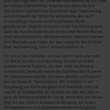
Auch die Frage nach der Sicherheit beantwortet der Kia Ceed
zur vollsten Zufriedenheit. Mancherorts lösen die fünf
Sterne beim Crashtest von Euro-NCAP sogar Begeisterung
aus und sowohl der Schutz für erwachsene aber auch
minderjährige Insassen wird in perfektem Maße
gewährleistet. Möglich wird eine solche Top-Wertung auch
dank der Assistenzsyteme wie einem Toter-Winkel-Warner,
einer Warnfunktion für den Querverkehr sowie Assistenten
zum Wechseln und Halten der Spur sowie für das Einleiten
einer Notbremsung, sofern dies erforderlich ist.
Für uns ist das Verkaufen von Kia Ceed in Karlsruhe nicht
nur Beruf, sondern auch Berufung. Deutlich wird dies
anhand unserer Tradition, die über mehr als 40 Jahre
zurückreicht. Seinerzeit wurde das Autohaus Brenk bereits
als Familienunternehmen ins Leben gerufen und befindet
sich bis heute im Familienbesitz. Wir betreiben in der
Umgebung von Karlsruhe gleich fünf Standorte und sind
sowohl als Autohändler für Modelle wie den Kia Ceed als
auch als Meisterwerkstatt für Sie da. Besonders am Herzen
liegt uns die rundum kompetente Beratung. All unsere
Mitarbeiterinnen und Mitarbeiter werden umfangreich