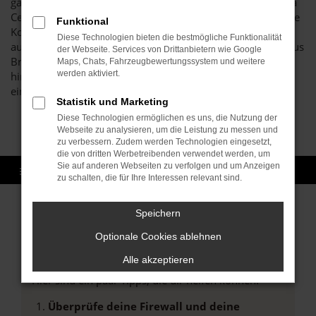
ganz sicher bei unserem breit gefächerten Sortiment an Kia
Ceed Gebrauchtwagen und Jahreswagen auf seine oder ihre
Funktional
Kosten. Wir lassen die Preise purzeln und sind auf Wunsch
Diese Technologien bieten die bestmögliche Funktionalität
auch zu einer Lieferung nach Karlsruhe bereit. Das Autohaus
der Webseite. Services von Drittanbietern wie Google
Brenk steht für Vielfalt und erstklassige Preise. Darüber
Maps, Chats, Fahrzeugbewertungssystem und weitere
werden aktiviert.
hinaus sichern wir Ihnen auch im Gebrauchtwagenbereich
eine erstklassige Qualität all unserer Fahrzeuge zu.
Statistik und Marketing
Diese Technologien ermöglichen es uns, die Nutzung der
Webseite zu analysieren, um die Leistung zu messen und
zu verbessern. Zudem werden Technologien eingesetzt,
die von dritten Werbetreibenden verwendet werden, um
Sie auf anderen Webseiten zu verfolgen und um Anzeigen
zu schalten, die für Ihre Interessen relevant sind.
Speichern
Fehler: Network Error
Optionale Cookies ablehnen
Alle akzeptieren
Beim Laden ist ein Fehler aufgetreten.
Hier sind ein paar Tipps, die dir helfen können:
Überprüfe deine Firewall und deine