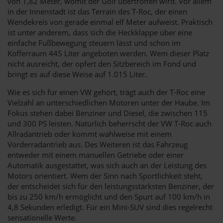
von 1,82 Meter, womit der Golf übertroffen wird. Vor allem
in der Innenstadt ist das Terrain des T-Roc, der einen
Wendekreis von gerade einmal elf Meter aufweist. Praktisch
ist unter anderem, dass sich die Heckklappe über eine
einfache Fußbewegung steuern lässt und schon im
Kofferraum 445 Liter angeboten werden. Wem dieser Platz
nicht ausreicht, der opfert den Sitzbereich im Fond und
bringt es auf diese Weise auf 1.015 Liter.
Wie es sich für einen VW gehört, trägt auch der T-Roc eine
Vielzahl an unterschiedlichen Motoren unter der Haube. Im
Fokus stehen dabei Benziner und Diesel, die zwischen 115
und 300 PS leisten. Natürlich beherrscht der VW T-Roc auch
Allradantrieb oder kommt wahlweise mit einem
Vorderradantrieb aus. Des Weiteren ist das Fahrzeug
entweder mit einem manuellen Getriebe oder einer
Automatik ausgestattet, was sich auch an der Leistung des
Motors orientiert. Wem der Sinn nach Sportlichkeit steht,
der entscheidet sich für den leistungsstärksten Benziner, der
bis zu 250 km/h ermöglicht und den Spurt auf 100 km/h in
4,8 Sekunden erledigt. Für ein Mini-SUV sind dies regelrecht
sensationelle Werte.