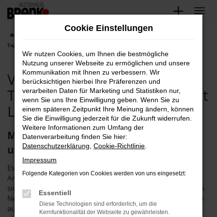
Zum
Hauptinhalt
Cookie Einstellungen
springen
Startseite
Pforzheim
VW
VW T-Roc
VW Pforzheim, VW T-Roc
Tageszulassung Angebote mit Lieferservice nach Pforzheim
Wir nutzen Cookies, um Ihnen die bestmögliche
Nutzung unserer Webseite zu ermöglichen und unsere
Kommunikation mit Ihnen zu verbessern. Wir
VW Pforzheim, VW T-Roc
berücksichtigen hierbei Ihre Präferenzen und
Tageszulassung Angebote mit
verarbeiten Daten für Marketing und Statistiken nur,
wenn Sie uns Ihre Einwilligung geben. Wenn Sie zu
Lieferservice nach Pforzheim
einem späteren Zeitpunkt Ihre Meinung ändern, können
Sie die Einwilligung jederzeit für die Zukunft widerrufen.
Weitere Informationen zum Umfang der
Mit der VW T-Roc Tageszulassung
Datenverarbeitung finden Sie hier:
Datenschutzerklärung
,
Cookie-Richtlinie
.
unterwegs in Pforzheim
Impressum
Es gibt Schnäppchen und es gibt dauerhaft erstklassige
Folgende Kategorien von Cookies werden von uns eingesetzt:
Angebote. Bei einer VW T-Roc Tageszulassung handelt es
sich um die perfekte Synthese, denn hier erhalten Sie einen
Essentiell
Neuwagen zum Preis eines Gebrauchten. Wer in Pforzheim
Diese Technologien sind erforderlich, um die
auf der Suche nach dem passenden Fahrzeug ist, steigt mit
Kernfunktionalität der Webseite zu gewährleisten.