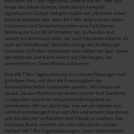
sind beim VW T-Roc regelrecht „state of the art“. Wer sich
hinter das Steuer klemmt, blickt auf ein komplett
digitalisiertes Cockpit und geht zudem auf „Nummer sicher“.
Konkret bedeutet dies, dass der T-Roc aufgrund der vielen
Assistenten und Sicherheitssysteme eine Fünf-Sterne-
Wertung bei Euro-NCAP erhalten hat. Vorhanden sind
sowohl ein Bremsassisstent, der auch Passanten erkennt als
auch ein Notfallknopf. Ebenfalls verfügt das Wolfsburger
Crossover-SUV über Assistenten zum Halten der Spur sowie
des Abstands und warnt zudem vor Fahrzeugen, die
unvermittelt im Toten Winkel auftauchen.
Eine VW T-Roc Tageszulassung ist somit ein Neuwagen zum
günstigen Preis, mit dem die Preisvorgaben der
Automobilhersteller unterlaufen werden. Wir freuen uns
darauf, Sie aus Pforzheim an einem unserer fünf Standorte
zu begrüßen und Ihnen entsprechende Angebote zu
unterbreiten. Wir tun damit das, was wir am liebsten tun,
nämlich erstklassige Preise aufrufen und unseren Kundinnen
und Kunden mit 1a-Rabatten eine Freude zu machen. Das
Autohaus Brenk versteht sich seit vielen Jahren auf den
Verkauf VW T-Roc Tageszulassungen. Unser Unternehmen