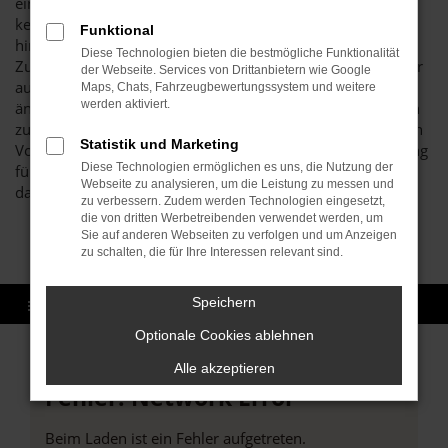
einer VW T-Roc Tageszulassung günstig ein und braucht
keinerlei Abstriche gegenüber einem Neufahrzeug
Funktional
hinzunehmen. Möglich wird dies durch die eintägige
Diese Technologien bieten die bestmögliche Funktionalität
Zulassung des angebotenen Modells, die in Pforzheim oder
der Webseite. Services von Drittanbietern wie Google
auch an einem anderen Ort erfolgt sein kann. Hierdurch
Maps, Chats, Fahrzeugbewertungssystem und weitere
werden aktiviert.
ändert sich der Status des Fahrzeugs von einem Neuwagen
zum Gebrauchtwagen, denn schließlich existiert offiziell ein
Statistik und Marketing
Vorbesitzer. Sie kaufen somit eine VW T-Roc Tageszulassung
Diese Technologien ermöglichen es uns, die Nutzung der
für Pforzheim aus zweiter Hand, profitieren jedoch davon,
Webseite zu analysieren, um die Leistung zu messen und
dass das Auto noch nicht gefahren wurde.
zu verbessern. Zudem werden Technologien eingesetzt,
die von dritten Werbetreibenden verwendet werden, um
Sie auf anderen Webseiten zu verfolgen und um Anzeigen
zu schalten, die für Ihre Interessen relevant sind.
Speichern
Optionale Cookies ablehnen
Alle akzeptieren
Fehler: Network Error
Beim Laden ist ein Fehler aufgetreten.