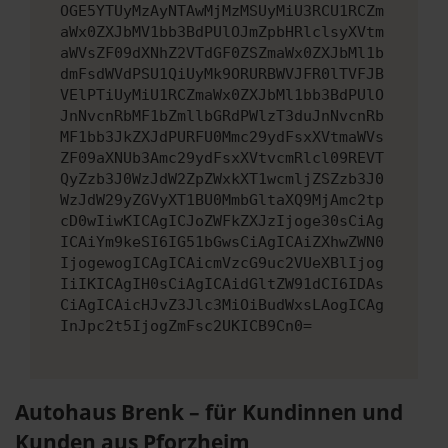
OGE5YTUyMzAyNTAwMjMzMSUyMiU3RCU1RCZm
aWx0ZXJbMV1bb3BdPUlOJmZpbHRlclsyXVtm
aWVsZF09dXNhZ2VTdGF0ZSZmaWx0ZXJbMl1b
dmFsdWVdPSU1QiUyMk9ORURBWVJFR0lTVFJB
VElPTiUyMiU1RCZmaWx0ZXJbMl1bb3BdPUlO
JnNvcnRbMF1bZmllbGRdPWlzT3duJnNvcnRb
MF1bb3JkZXJdPURFU0Mmc29ydFsxXVtmaWVs
ZF09aXNUb3Amc29ydFsxXVtvcmRlcl09REVT
QyZzb3J0WzJdW2ZpZWxkXT1wcmljZSZzb3J0
WzJdW29yZGVyXT1BU0MmbGltaXQ9MjAmc2tp
cD0wIiwKICAgICJoZWFkZXJzIjoge30sCiAg
ICAiYm9keSI6IG51bGwsCiAgICAiZXhwZWN0
IjogewogICAgICAicmVzcG9uc2VUeXBlIjog
IiIKICAgIH0sCiAgICAidGltZW91dCI6IDAs
CiAgICAicHJvZ3Jlc3MiOiBudWxsLAogICAg
InJpc2t5IjogZmFsc2UKICB9Cn0=
Autohaus Brenk – für Kundinnen und
Kunden aus Pforzheim