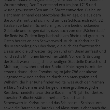
Württtemberg. Der Ort entstand erst im Jahr 1715 und
wurde gewissermaßen am Reißbrett entworfen. Bis heute
sieht man anhand des Stadtplans die Anlage, die aus dem
Barock stammt und sich rund um das Schloss erstreckt. 32
Straßen verlaufen fächerförmig zu dem beeindruckenden
Gebäude und sorgen dafür, dass auch von der „Fächerstadt“
die Rede ist. Zudem liegt Karlsruhe am Rhein und grenzt im
Osten bereits an den Schwarzwald. Auch ist Karlsruhe Teil
der Metropolregion Oberrhein, die auch das französische
Elsass und die Schweizer Region rund um Basel umfasst und
rund sechs Millionen Einwohner zählt. Vor der Gründung
der Stadt waren lediglich die heutigen Stadtteile Durlach und
Mühlburg bewohnt und der Stadtteil Knielingen ist mit der
ersten urkundlichen Erwähnung im Jahr 786 der älteste.
Gegründet wurde Karlsruhe durch den Markgrafen Karl
Wilhelm, der hier Ruhe finden wollte, was auch den Namen
erklärt. Nachdem es sich lange um eine großherzogliche
Residenz handelte, avancierte Baden im 19. Jahrhundert zur
liberalen Zufluchtsstätte innerhalb Deutschlands.
Sehenswert in Karlsruhe sind das Schloss mit Schlossturm
sowie die Bauten aus Barock und Klassizismus aber auch die