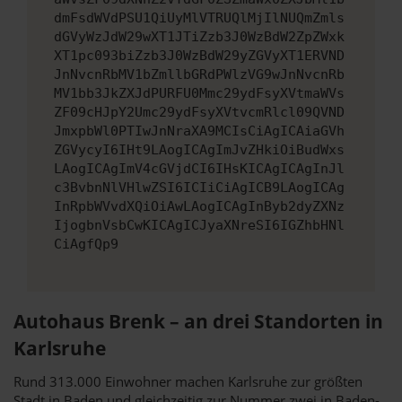
dmFsdWVdPSU1QiUyMlVTRUQlMjIlNUQmZmls
dGVyWzJdW29wXT1JTiZzb3J0WzBdW2ZpZWxk
XT1pc093biZzb3J0WzBdW29yZGVyXT1ERVND
JnNvcnRbMV1bZmllbGRdPWlzVG9wJnNvcnRb
MV1bb3JkZXJdPURFU0Mmc29ydFsyXVtmaWVs
ZF09cHJpY2Umc29ydFsyXVtvcmRlcl09QVND
JmxpbWl0PTIwJnNraXA9MCIsCiAgICAiaGVh
ZGVycyI6IHt9LAogICAgImJvZHkiOiBudWxs
LAogICAgImV4cGVjdCI6IHsKICAgICAgInJl
c3BvbnNlVHlwZSI6ICIiCiAgICB9LAogICAg
InRpbWVvdXQiOiAwLAogICAgInByb2dyZXNz
IjogbnVsbCwKICAgICJyaXNreSI6IGZhbHNl
CiAgfQp9
Autohaus Brenk – an drei Standorten in
Karlsruhe
Rund 313.000 Einwohner machen Karlsruhe zur größten
Stadt in Baden und gleichzeitig zur Nummer zwei in Baden-