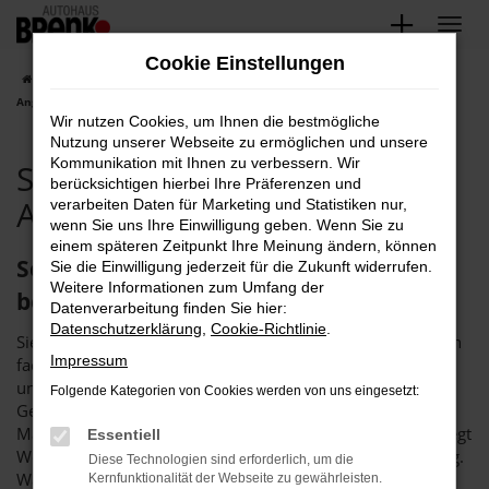
Zum
Hauptinhalt
Cookie Einstellungen
springen
Startseite
Karlsruhe
Seat
Seat Arona
Seat Arona gebraucht |
Angebote für Karlsruhe
Wir nutzen Cookies, um Ihnen die bestmögliche
Nutzung unserer Webseite zu ermöglichen und unsere
Kommunikation mit Ihnen zu verbessern. Wir
Seat Arona gebraucht |
berücksichtigen hierbei Ihre Präferenzen und
Angebote für Karlsruhe
verarbeiten Daten für Marketing und Statistiken nur,
wenn Sie uns Ihre Einwilligung geben. Wenn Sie zu
einem späteren Zeitpunkt Ihre Meinung ändern, können
Seat Arona gebraucht – für Karlsruhe
Sie die Einwilligung jederzeit für die Zukunft widerrufen.
Weitere Informationen zum Umfang der
bei Brenk
Datenverarbeitung finden Sie hier:
Datenschutzerklärung
,
Cookie-Richtlinie
.
Sie suchen einen Seat Arona gebraucht für Karlsruhe? Dann
Impressum
fackeln Sie nicht lang, sondern wenden Sie sich direkt an
uns. Das Autohaus Brenk ist der perfekte Partner für
Folgende Kategorien von Cookies werden von uns eingesetzt:
Gebrauchtfahrzeuge und seit mehr als 40 Jahren auf dem
Markt. Unser Unternehmen schreibt Vertrauen groß und legt
Essentiell
Wert auf eine langfristige Kundinnen- bzw. Kundenbindung.
Diese Technologien sind erforderlich, um die
Was das bedeutet? Vor allem, dass wir als Familienbetrieb
Kernfunktionalität der Webseite zu gewährleisten.