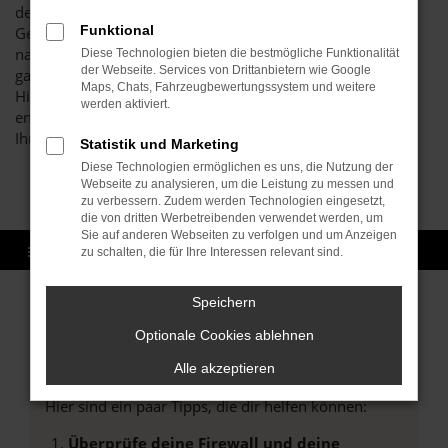
den erstklassigen Zustand all unserer Seat Arona
Funktional
Gebrauchtwagen sicherstellen und erst dann den Verkauf
nach Karlsruhe oder einen anderen Ort zulassen, wenn
Diese Technologien bieten die bestmögliche Funktionalität
der Webseite. Services von Drittanbietern wie Google
garantiert keine Beschädigungen oder Fehler vorliegen.
Maps, Chats, Fahrzeugbewertungssystem und weitere
Hierfür verantwortlich ist unsere Kfz-Meisterwerkstatt, die
werden aktiviert.
enorm hohe Maßstäbe hinsichtlich der Qualität anlegt für
Ihren Seat Arona gebraucht.
Statistik und Marketing
Diese Technologien ermöglichen es uns, die Nutzung der
Webseite zu analysieren, um die Leistung zu messen und
zu verbessern. Zudem werden Technologien eingesetzt,
die von dritten Werbetreibenden verwendet werden, um
Sie auf anderen Webseiten zu verfolgen und um Anzeigen
zu schalten, die für Ihre Interessen relevant sind.
Speichern
Optionale Cookies ablehnen
Fehler: Network Error
Alle akzeptieren
Beim Laden ist ein Fehler aufgetreten.
Hier sind ein paar Tipps, die dir helfen können:
Überprüfe deine Firewall und deine