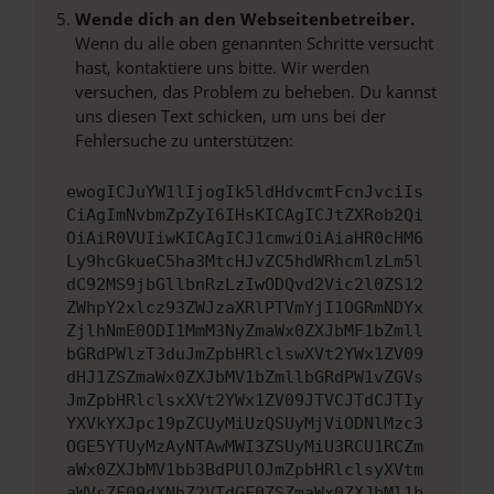
Wende dich an den Webseitenbetreiber.
Wenn du alle oben genannten Schritte versucht
hast, kontaktiere uns bitte. Wir werden
versuchen, das Problem zu beheben. Du kannst
uns diesen Text schicken, um uns bei der
Fehlersuche zu unterstützen:
ewogICJuYW1lIjogIk5ldHdvcmtFcnJvciIs
CiAgImNvbmZpZyI6IHsKICAgICJtZXRob2Qi
OiAiR0VUIiwKICAgICJ1cmwiOiAiaHR0cHM6
Ly9hcGkueC5ha3MtcHJvZC5hdWRhcmlzLm5l
dC92MS9jbGllbnRzLzIwODQvd2Vic2l0ZS12
ZWhpY2xlcz93ZWJzaXRlPTVmYjI1OGRmNDYx
ZjlhNmE0ODI1MmM3NyZmaWx0ZXJbMF1bZmll
bGRdPWlzT3duJmZpbHRlclswXVt2YWx1ZV09
dHJ1ZSZmaWx0ZXJbMV1bZmllbGRdPW1vZGVs
JmZpbHRlclsxXVt2YWx1ZV09JTVCJTdCJTIy
YXVkYXJpc19pZCUyMiUzQSUyMjViODNlMzc3
OGE5YTUyMzAyNTAwMWI3ZSUyMiU3RCU1RCZm
aWx0ZXJbMV1bb3BdPUlOJmZpbHRlclsyXVtm
aWVsZF09dXNhZ2VTdGF0ZSZmaWx0ZXJbMl1b