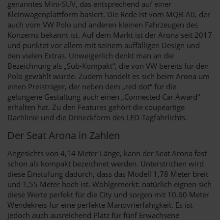
genanntes Mini-SUV, das entsprechend auf einer
Kleinwagenplattform basiert. Die Rede ist vom MQB A0, der
auch vom VW Polo und anderen kleinen Fahrzeugen des
Konzerns bekannt ist. Auf dem Markt ist der Arona seit 2017
und punktet vor allem mit seinem auffälligen Design und
den vielen Extras. Unweigerlich denkt man an die
Bezeichnung als „Sub-Kompakt“, die von VW bereits für den
Polo gewählt wurde. Zudem handelt es sich beim Arona um
einen Preisträger, der neben dem „red dot“ für die
gelungene Gestaltung auch einen „Connected Car Award“
erhalten hat. Zu den Features gehört die coupéartige
Dachlinie und die Dreieckform des LED-Tagfahrlichts.
Der Seat Arona in Zahlen
Angesichts von 4,14 Meter Länge, kann der Seat Arona fast
schon als kompakt bezeichnet werden. Unterstrichen wird
diese Einstufung dadurch, dass das Modell 1,78 Meter breit
und 1,55 Meter hoch ist. Wohlgemerkt: natürlich eignen sich
diese Werte perfekt für die City und sorgen mit 10,60 Meter
Wendekreis für eine perfekte Manövrierfähigkeit. Es ist
jedoch auch ausreichend Platz für fünf Erwachsene