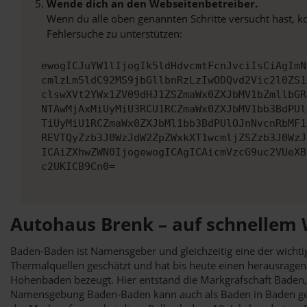
Wende dich an den Webseitenbetreiber.
Wenn du alle oben genannten Schritte versucht hast, k
Fehlersuche zu unterstützen:
ewogICJuYW1lIjogIk5ldHdvcmtFcnJvciIsCiAgImN
cmlzLm5ldC92MS9jbGllbnRzLzIwODQvd2Vic2l0ZS1
clswXVt2YWx1ZV09dHJ1ZSZmaWx0ZXJbMV1bZmllbGR
NTAwMjAxMiUyMiU3RCU1RCZmaWx0ZXJbMV1bb3BdPUl
TiUyMiU1RCZmaWx0ZXJbMl1bb3BdPUlOJnNvcnRbMF1
REVTQyZzb3J0WzJdW2ZpZWxkXT1wcmljZSZzb3J0WzJ
ICAiZXhwZWN0IjogewogICAgICAicmVzcG9uc2VUeXB
c2UKICB9Cn0=
Autohaus Brenk – auf schnellem
Baden-Baden ist Namensgeber und gleichzeitig eine der wichti
Thermalquellen geschätzt und hat bis heute einen herausragen
Hohenbaden bezeugt. Hier entstand die Markgrafschaft Baden,
Namensgebung Baden-Baden kann auch als Baden in Baden geles