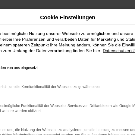
Cookie Einstellungen
n Tageszulassung Angebote mit Lieferservice nach Baden-Baden
ie bestmögliche Nutzung unserer Webseite zu ermöglichen und unsere
, Seat Leon Tagesz
hierbei Ihre Präferenzen und verarbeiten Daten für Marketing und Stati
einem späteren Zeitpunkt Ihre Meinung ändern, können Sie die Einwillig
en zum Umfang der Datenverarbeitung finden Sie hier:
Datenschutzerkl
 nach Baden-Baden
en von uns eingesetzt:
g unterwegs in Baden-Baden
rlich, um die Kernfunktionalität der Webseite zu gewährleisten.
te. Bei einer Seat Leon Tageszulassung handelt es sich um die p
h dem passenden Fahrzeug ist, steigt mit einer Seat Leon Tagesz
durch die eintägige Zulassung des angebotenen Modells, die in
estmögliche Funktionalität der Webseite. Services von Drittanbietern wie Google 
m Neuwagen zum Gebrauchtwagen, denn schließlich existiert offizi
eitere werden aktiviert.
 jedoch davon, dass das Auto noch nicht gefahren wurde.
 es uns, die Nutzung der Webseite zu analysieren, um die Leistung zu messen u