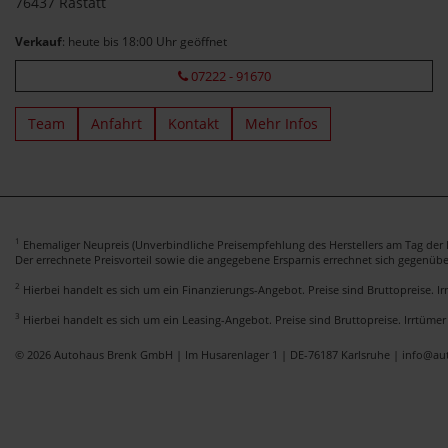
76437 Rastatt
Verkauf
: heute bis 18:00 Uhr geöffnet
07222 - 91670
Team
Anfahrt
Kontakt
Mehr Infos
1
Ehemaliger Neupreis (Unverbindliche Preisempfehlung des Herstellers am Tag der E
Der errechnete Preisvorteil sowie die angegebene Ersparnis errechnet sich gegenüb
2
Hierbei handelt es sich um ein Finanzierungs-Angebot. Preise sind Bruttopreise. I
3
Hierbei handelt es sich um ein Leasing-Angebot. Preise sind Bruttopreise. Irrtümer
© 2026 Autohaus Brenk GmbH | Im Husarenlager 1 | DE-76187 Karlsruhe | info@a