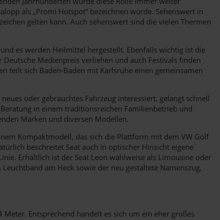
olgenden Jahrhunderten wurde diese Rolle immer weiter
 salopp als „Promi Hotspot“ bezeichnen würde. Sehenswert in
eichen gelten kann. Auch sehenswert sind die vielen Thermen
 es werden Heilmittel hergestellt. Ebenfalls wichtig ist die
r Deutsche Medienpreis verliehen und auch Festivals finden
ren teilt sich Baden-Baden mit Karlsruhe einen gemeinsamen
 neues oder gebrauchtes Fahrzeug interessiert, gelangt schnell
 Beratung in einem traditionsreichen Familienbetrieb und
genden Marken und diversen Modellen.
 einem Kompaktmodell, das sich die Plattform mit dem VW Golf
ürlich beschreitet Seat auch in optischer Hinsicht eigene
nie. Erhältlich ist der Seat Leon wahlweise als Limousine oder
 das Leuchtband am Heck sowie der neu gestaltete Namenszug,
4 Meter. Entsprechend handelt es sich um ein eher großes