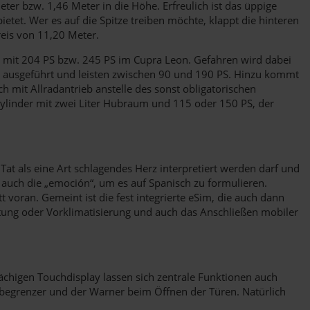
Meter bzw. 1,46 Meter in die Höhe. Erfreulich ist das üppige
tet. Wer es auf die Spitze treiben möchte, klappt die hinteren
eis von 11,20 Meter.
e mit 204 PS bzw. 245 PS im Cupra Leon. Gefahren wird dabei
d ausgeführt und leisten zwischen 90 und 190 PS. Hinzu kommt
h mit Allradantrieb anstelle des sonst obligatorischen
rzylinder mit zwei Liter Hubraum und 115 oder 150 PS, der
 Tat als eine Art schlagendes Herz interpretiert werden darf und
nt auch die „emoción“, um es auf Spanisch zu formulieren.
voran. Gemeint ist die fest integrierte eSim, die auch dann
rtung oder Vorklimatisierung und auch das Anschließen mobiler
lächigen Touchdisplay lassen sich zentrale Funktionen auch
sbegrenzer und der Warner beim Öffnen der Türen. Natürlich