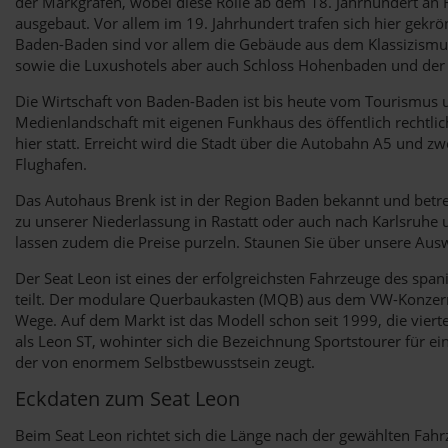
der Markgrafen, wobei diese Rolle ab dem 18. Jahrhundert an Ra
ausgebaut. Vor allem im 19. Jahrhundert trafen sich hier gek
Baden-Baden sind vor allem die Gebäude aus dem Klassizismus
sowie die Luxushotels aber auch Schloss Hohenbaden und der
Die Wirtschaft von Baden-Baden ist bis heute vom Tourismus und
Medienlandschaft mit eigenen Funkhaus des öffentlich rechtli
hier statt. Erreicht wird die Stadt über die Autobahn A5 und
Flughafen.
Das Autohaus Brenk ist in der Region Baden bekannt und betrei
zu unserer Niederlassung in Rastatt oder auch nach Karlsruhe 
lassen zudem die Preise purzeln. Staunen Sie über unsere Au
Der Seat Leon ist eines der erfolgreichsten Fahrzeuge des spa
teilt. Der modulare Querbaukasten (MQB) aus dem VW-Konzern wi
Wege. Auf dem Markt ist das Modell schon seit 1999, die vierte
als Leon ST, wohinter sich die Bezeichnung Sportstourer für e
der von enormem Selbstbewusstsein zeugt.
Eckdaten zum Seat Leon
Beim Seat Leon richtet sich die Länge nach der gewählten Fahr