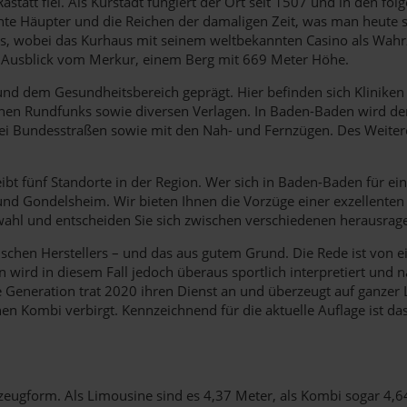
statt fiel. Als Kurstadt fungiert der Ort seit 1507 und in den f
rönte Häupter und die Reichen der damaligen Zeit, was man heute
, wobei das Kurhaus mit seinem weltbekannten Casino als Wahrz
 Ausblick vom Merkur, einem Berg mit 669 Meter Höhe.
 dem Gesundheitsbereich geprägt. Hier befinden sich Kliniken und
chen Rundfunks sowie diversen Verlagen. In Baden-Baden wird de
 zwei Bundesstraßen sowie mit den Nah- und Fernzügen. Des Weite
bt fünf Standorte in der Region. Wer sich in Baden-Baden für ein
und Gondelsheim. Wir bieten Ihnen die Vorzüge einer exzellenten
swahl und entscheiden Sie sich zwischen verschiedenen herausra
nischen Herstellers – und das aus gutem Grund. Die Rede ist von
rd in diesem Fall jedoch überaus sportlich interpretiert und nat
 Generation trat 2020 ihren Dienst an und überzeugt auf ganzer Li
inen Kombi verbirgt. Kennzeichnend für die aktuelle Auflage ist
zeugform. Als Limousine sind es 4,37 Meter, als Kombi sogar 4,6