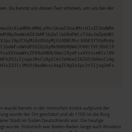
ben. Du kannst uns diesen Text schicken, um uns bei der
cmwiOiAiaHR0cHM6Ly9hcGkueC5ha3MtcHJvZC5hdWRh
MmM3NyZmaWx0ZXJbMF1bZmllbGRdPWlzT3duJmZpbHRl
YXJpc19pZCUyMiUzQSUyMjViODNlMzc3OGE5YTUyMzAy
Ml1bdmFsdWVdPSU1QiUyMk9ORURBWVJFR0lTVFJBVElP
dFsxXVtmaWVsZF09aXNUb3Amc29ydFsxXVtvcmRlcl09
ZWFkZXJzIjoge30sCiAgICAiYm9keSI6IG51bGwsCiAg
cHJvZ3Jlc3MiOiBudWxsLAogICAgInJpc2t5IjogZmFs
n wurde bereits in der römischen Antike aufgrund der
lung wurde der Ort geschätzt und ab 1100 ist die Burg
äner Stadt im Süden Deutschlands war. Die heutige
egt wurde. Historisch war Baden-Baden lange auch Residenz