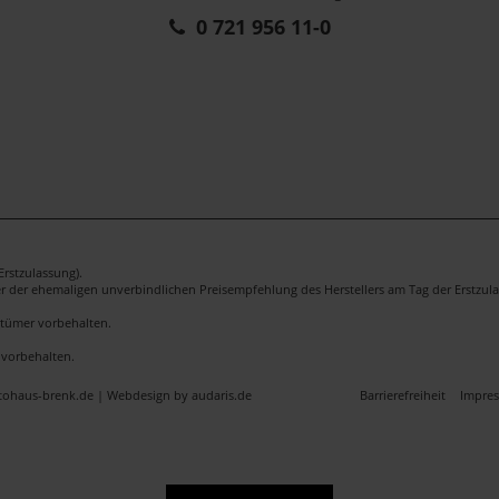
0 721 956 11-0
rstzulassung).
er der ehemaligen unverbindlichen Preisempfehlung des Herstellers am Tag der Erstzula
rrtümer vorbehalten.
 vorbehalten.
utohaus-brenk.de |
Webdesign by audaris.de
Barrierefreiheit
Impre