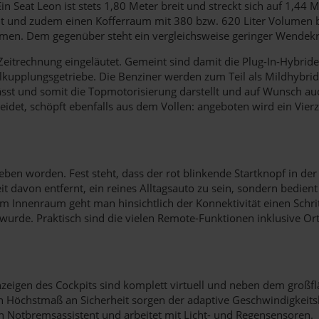
in Seat Leon ist stets 1,80 Meter breit und streckt sich auf 1,44 
cht und zudem einen Kofferraum mit 380 bzw. 620 Liter Volumen bie
umen. Dem gegenüber steht ein vergleichsweise geringer Wendekr
eitrechnung eingeläutet. Gemeint sind damit die Plug-In-Hybrid
kupplungsgetriebe. Die Benziner werden zum Teil als Mildhybri
lässt und somit die Topmotorisierung darstellt und auf Wunsch auc
heidet, schöpft ebenfalls aus dem Vollen: angeboten wird ein Vie
eben worden. Fest steht, dass der rot blinkende Startknopf in der
eit davon entfernt, ein reines Alltagsauto zu sein, sondern bedie
Innenraum geht man hinsichtlich der Konnektivität einen Schritt 
wurde. Praktisch sind die vielen Remote-Funktionen inklusive O
Anzeigen des Cockpits sind komplett virtuell und neben dem großf
in Höchstmaß an Sicherheit sorgen der adaptive Geschwindigkeit
en Notbremsassistent und arbeitet mit Licht- und Regensensoren.