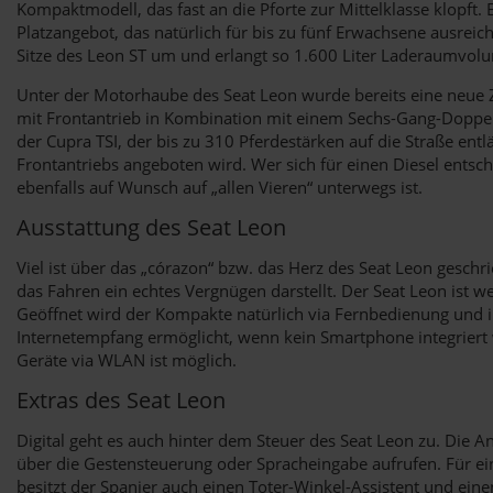
Kompaktmodell, das fast an die Pforte zur Mittelklasse klopft. E
Platzangebot, das natürlich für bis zu fünf Erwachsene ausrei
Sitze des Leon ST um und erlangt so 1.600 Liter Laderaumvol
Unter der Motorhaube des Seat Leon wurde bereits eine neue Z
mit Frontantrieb in Kombination mit einem Sechs-Gang-Doppel
der Cupra TSI, der bis zu 310 Pferdestärken auf die Straße ent
Frontantriebs angeboten wird. Wer sich für einen Diesel entsc
ebenfalls auf Wunsch auf „allen Vieren“ unterwegs ist.
Ausstattung des Seat Leon
Viel ist über das „córazon“ bzw. das Herz des Seat Leon geschri
das Fahren ein echtes Vergnügen darstellt. Der Seat Leon ist w
Geöffnet wird der Kompakte natürlich via Fernbedienung und im 
Internetempfang ermöglicht, wenn kein Smartphone integriert 
Geräte via WLAN ist möglich.
Extras des Seat Leon
Digital geht es auch hinter dem Steuer des Seat Leon zu. Die 
über die Gestensteuerung oder Spracheingabe aufrufen. Für e
besitzt der Spanier auch einen Toter-Winkel-Assistent und ein