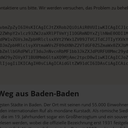
ontaktiere uns bitte. Wir werden versuchen, das Problem zu behe
vbmZpZyI6IHsKICAgICJtZXRob2QiOiAiR0VUIiwKICAgICJ1
2ZWhpY2xlcz93ZWJzaXRlPTVmYjI1OGRmNDYxZjlhNmE0ODI1
dPW1vZGVsJmZpbHRlclsxXVt2YWx1ZV09JTVCJTdCJTIyYXVk
OJmZpbHRlclsyXVtmaWVsZF09dXNhZ2VTdGF0ZSZmaWx0ZXJb
bZmllbGRdPWlzT3duJnNvcnRbMF1bb3JkZXJdPURFU0Mmc29y
dW29yZGVyXT1BU0MmbGltaXQ9MjAmc2tpcD0wIiwKICAgICJo
lIjogIiIKICAgIH0sCiAgICAidGltZW91dCI6IDAsCiAgICAi
 Weg aus Baden-Baden
gsten Städte in Baden. Der Ort mit seinen rund 55.000 Einwohner
den internationalen Ruf als mondäne Kurstadt. Als römische Sied
 die im 19. Jahrhundert sogar ein Großherzogtum und ein souver
en werden, wobei die offizielle Bezeichnung erst 1931 festgel