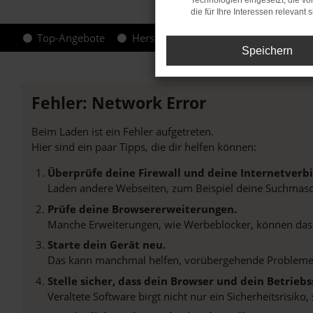
Technologien eingesetzt, die v
die für Ihre Interessen relevant s
Top-Angebote
Hersteller-Info
Speichern
Fehler: Network Error
Beim Laden ist ein Fehler aufgetreten.
Hier sind ein paar Tipps, die dir helfen können:
Überprüfe deine Firewall und deine Internetverb
Laden andere Webseiten, zum Beispiel deine Suchmasc
Prüfe deine Browsererweiterungen.
Manche Erweiterungen, wie Werbeblocker, können das L
Starte dein Gerät neu.
Das kann manchmal helfen, vorübergehende Probleme
Stelle sicher, dass dein Browser und dein Betrie
Veraltete Software birgt nicht nur ein Sicherheitsrisi