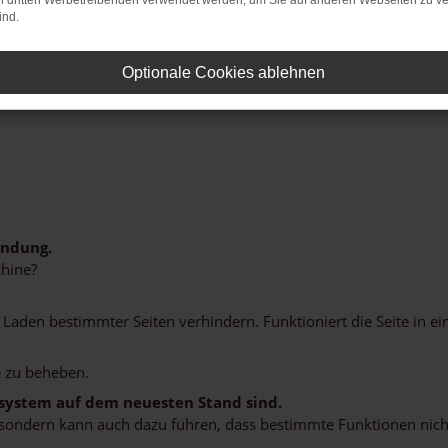
on dritten Werbetreibenden verwendet werden, um Sie auf anderen Webseiten zu ve
ind.
Optionale Cookies ablehnen
indung.
hine?
aden bestimmter Seiten verhindern. Funktioniert die Seite in e
 zu beheben.
bssystem auf dem neuesten Stand sind.
ko, sondern kann auch dazu führen, dass bestimmte Funktionen nic