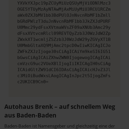
YXVkYXJpc19pZCUyMiUzQSUyMjViODNlMzc3
OGE5YTUyMzAyNTAwMjAxMiUyMiU3RCU1RCZm
aWx0ZXJbMV1bb3BdPUlOJnNvcnRbMF1bZmll
bGRdPWlzT3duJnNvcnRbMF1bb3JkZXJdPURF
U0Mmc29ydFsxXVtmaWVsZF09aXNUb3Amc29y
dFsxXVtvcmRlcl09REVTQyZzb3J0WzJdW2Zp
ZWxkXT1wcmljZSZzb3J0WzJdW29yZGVyXT1B
U0MmbGltaXQ9MjAmc2tpcD0wIiwKICAgICJo
ZWFkZXJzIjoge30sCiAgICAiYm9keSI6IG51
bGwsCiAgICAiZXhwZWN0IjogewogICAgICAi
cmVzcG9uc2VUeXBlIjogIiIKICAgIH0sCiAg
ICAidGltZW91dCI6IDAsCiAgICAicHJvZ3Jl
c3MiOiBudWxsLAogICAgInJpc2t5IjogZmFs
c2UKICB9Cn0=
Autohaus Brenk – auf schnellem Weg
aus Baden-Baden
Baden-Baden ist Namensgeber und gleichzeitig eine der