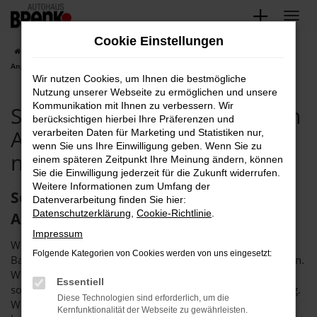
Zum
Hauptinhalt
Cookie Einstellungen
springen
Startseite
Baden-Baden
Seat
Seat Baden-Baden, Seat Leon
Angebote mit Lieferservice nach Baden-Baden
Wir nutzen Cookies, um Ihnen die bestmögliche
Nutzung unserer Webseite zu ermöglichen und unsere
Kommunikation mit Ihnen zu verbessern. Wir
Seat Baden-Baden, Seat Leon
berücksichtigen hierbei Ihre Präferenzen und
Angebote mit Lieferservice
verarbeiten Daten für Marketing und Statistiken nur,
wenn Sie uns Ihre Einwilligung geben. Wenn Sie zu
nach Baden-Baden
einem späteren Zeitpunkt Ihre Meinung ändern, können
Sie die Einwilligung jederzeit für die Zukunft widerrufen.
Weitere Informationen zum Umfang der
Seat Leon in Baden-Baden – das
Datenverarbeitung finden Sie hier:
Datenschutzerklärung
,
Cookie-Richtlinie
.
Autohaus Brenk steht bereit
Impressum
Wenn Sie einen Seat Leon suchen, um fortan in Baden-
Folgende Kategorien von Cookies werden von uns eingesetzt:
Baden unterwegs zu sein, sollten wir ins Gespräch kommen.
Wir bieten Ihnen dieses rundum überzeugende Fahrzeug
Essentiell
sowohl als Neuwagen als auch als günstige Tageszulassung.
Diese Technologien sind erforderlich, um die
Wer lieber in ein gut eingefahrenes Fahrzeug einsteigt,
Kernfunktionalität der Webseite zu gewährleisten.