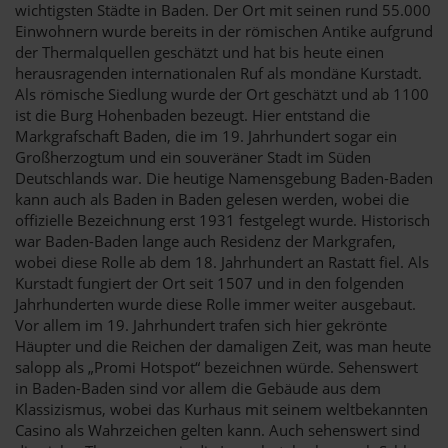
wichtigsten Städte in Baden. Der Ort mit seinen rund 55.000
Einwohnern wurde bereits in der römischen Antike aufgrund
der Thermalquellen geschätzt und hat bis heute einen
herausragenden internationalen Ruf als mondäne Kurstadt.
Als römische Siedlung wurde der Ort geschätzt und ab 1100
ist die Burg Hohenbaden bezeugt. Hier entstand die
Markgrafschaft Baden, die im 19. Jahrhundert sogar ein
Großherzogtum und ein souveräner Stadt im Süden
Deutschlands war. Die heutige Namensgebung Baden-Baden
kann auch als Baden in Baden gelesen werden, wobei die
offizielle Bezeichnung erst 1931 festgelegt wurde. Historisch
war Baden-Baden lange auch Residenz der Markgrafen,
wobei diese Rolle ab dem 18. Jahrhundert an Rastatt fiel. Als
Kurstadt fungiert der Ort seit 1507 und in den folgenden
Jahrhunderten wurde diese Rolle immer weiter ausgebaut.
Vor allem im 19. Jahrhundert trafen sich hier gekrönte
Häupter und die Reichen der damaligen Zeit, was man heute
salopp als „Promi Hotspot“ bezeichnen würde. Sehenswert
in Baden-Baden sind vor allem die Gebäude aus dem
Klassizismus, wobei das Kurhaus mit seinem weltbekannten
Casino als Wahrzeichen gelten kann. Auch sehenswert sind