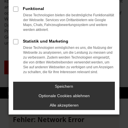
kommt ganz sicher bei unserem breit gefächerten Sortiment
an Seat Leon Gebrauchtwagen und Jahreswagen auf seine
Funktional
oder ihre Kosten. Wir lassen die Preise purzeln und sind auf
Diese Technologien bieten die bestmögliche Funktionalität
Wunsch auch zu einer Lieferung nach Baden-Baden bereit.
der Webseite. Services von Drittanbietern wie Google
Das Autohaus Brenk steht für Vielfalt und erstklassige
Maps, Chats, Fahrzeugbewertungssystem und weitere
werden aktiviert.
Preise. Darüber hinaus sichern wir Ihnen auch im
Gebrauchtwagenbereich eine erstklassige Qualität all
Statistik und Marketing
unserer Fahrzeuge zu.
Diese Technologien ermöglichen es uns, die Nutzung der
Webseite zu analysieren, um die Leistung zu messen und
zu verbessern. Zudem werden Technologien eingesetzt,
die von dritten Werbetreibenden verwendet werden, um
TAGESZULASSUNG BADEN-
Sie auf anderen Webseiten zu verfolgen und um Anzeigen
BADEN
zu schalten, die für Ihre Interessen relevant sind.
Speichern
Optionale Cookies ablehnen
Alle akzeptieren
Fehler: Network Error