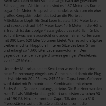
Beim Seat Leon richtet sich die Länge nach der gewählten
Fahrzeugform. Als Limousine sind es 4,37 Meter, als Kombi
sogar 4,64 Meter. Entsprechend handelt es sich um ein eher
großes Kompaktmodell, das fast an die Pforte zur
Mittelklasse klopft. Ein Seat Leon ist stets 1,80 Meter breit
und streckt sich auf 1,44 Meter bzw. 1,46 Meter in die Höhe.
Erfreulich ist das üppige Platzangebot, das natürlich für bis
zu fünf Erwachsene ausreicht und zudem einen Kofferraum
mit 380 bzw. 620 Liter Volumen bietet. Wer es auf die Spitze
treiben möchte, klappt die hinteren Sitze des Leon ST um
und erlangt so 1.600 Liter Laderaumvolumen. Dem
gegenüber steht ein vergleichsweise geringer Wendekreis
von 11,20 Meter.
Unter der Motorhaube des Seat Leon wurde bereits eine
neue Zeitrechnung eingeläutet. Gemeint sind damit die Plug-
In-Hybride mit 204 PS bzw. 245 PS im Cupra Leon. Gefahren
wird dabei mit Frontantrieb in Kombination mit einem
Sechs-Gang-Doppelkupplungsgetriebe. Die Benziner werden
zum Teil als Mildhybrid ausgeführt und leisten zwischen 90
und 190 PS. Hinzu kommt der Cupra TSI, der bis zu 310
Pferdestärken auf die Straße entlässt und somit die