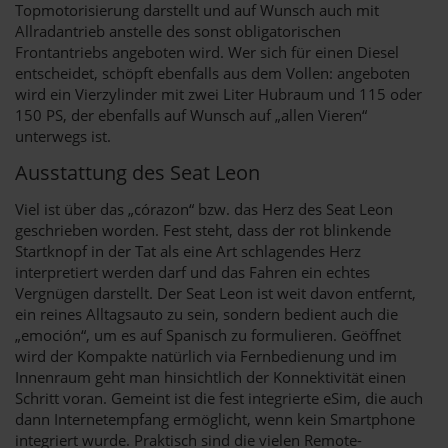
Topmotorisierung darstellt und auf Wunsch auch mit
Allradantrieb anstelle des sonst obligatorischen
Frontantriebs angeboten wird. Wer sich für einen Diesel
entscheidet, schöpft ebenfalls aus dem Vollen: angeboten
wird ein Vierzylinder mit zwei Liter Hubraum und 115 oder
150 PS, der ebenfalls auf Wunsch auf „allen Vieren“
unterwegs ist.
Ausstattung des Seat Leon
Viel ist über das „córazon“ bzw. das Herz des Seat Leon
geschrieben worden. Fest steht, dass der rot blinkende
Startknopf in der Tat als eine Art schlagendes Herz
interpretiert werden darf und das Fahren ein echtes
Vergnügen darstellt. Der Seat Leon ist weit davon entfernt,
ein reines Alltagsauto zu sein, sondern bedient auch die
„emoción“, um es auf Spanisch zu formulieren. Geöffnet
wird der Kompakte natürlich via Fernbedienung und im
Innenraum geht man hinsichtlich der Konnektivität einen
Schritt voran. Gemeint ist die fest integrierte eSim, die auch
dann Internetempfang ermöglicht, wenn kein Smartphone
integriert wurde. Praktisch sind die vielen Remote-