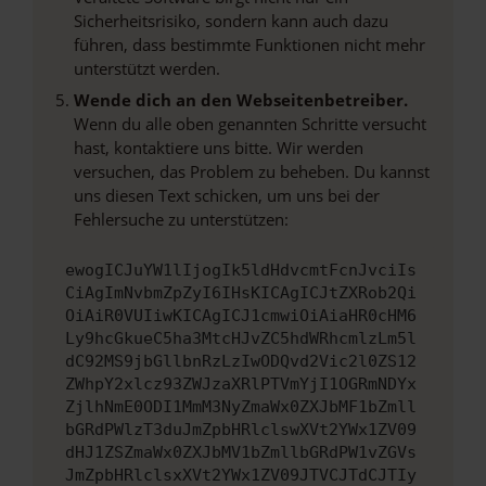
Sicherheitsrisiko, sondern kann auch dazu
führen, dass bestimmte Funktionen nicht mehr
unterstützt werden.
Wende dich an den Webseitenbetreiber.
Wenn du alle oben genannten Schritte versucht
hast, kontaktiere uns bitte. Wir werden
versuchen, das Problem zu beheben. Du kannst
uns diesen Text schicken, um uns bei der
Fehlersuche zu unterstützen:
ewogICJuYW1lIjogIk5ldHdvcmtFcnJvciIs
CiAgImNvbmZpZyI6IHsKICAgICJtZXRob2Qi
OiAiR0VUIiwKICAgICJ1cmwiOiAiaHR0cHM6
Ly9hcGkueC5ha3MtcHJvZC5hdWRhcmlzLm5l
dC92MS9jbGllbnRzLzIwODQvd2Vic2l0ZS12
ZWhpY2xlcz93ZWJzaXRlPTVmYjI1OGRmNDYx
ZjlhNmE0ODI1MmM3NyZmaWx0ZXJbMF1bZmll
bGRdPWlzT3duJmZpbHRlclswXVt2YWx1ZV09
dHJ1ZSZmaWx0ZXJbMV1bZmllbGRdPW1vZGVs
JmZpbHRlclsxXVt2YWx1ZV09JTVCJTdCJTIy