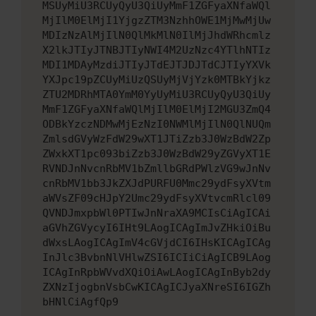
MSUyMiU3RCUyQyU3QiUyMmF1ZGFyaXNfaWQl
MjIlM0ElMjI1YjgzZTM3NzhhOWE1MjMwMjUw
MDIzNzAlMjIlN0QlMkMlN0IlMjJhdWRhcmlz
X2lkJTIyJTNBJTIyNWI4M2UzNzc4YTlhNTIz
MDI1MDAyMzdiJTIyJTdEJTJDJTdCJTIyYXVk
YXJpc19pZCUyMiUzQSUyMjVjYzk0MTBkYjkz
ZTU2MDRhMTA0YmM0YyUyMiU3RCUyQyU3QiUy
MmF1ZGFyaXNfaWQlMjIlM0ElMjI2MGU3ZmQ4
ODBkYzczNDMwMjEzNzI0NWMlMjIlN0QlNUQm
ZmlsdGVyWzFdW29wXT1JTiZzb3J0WzBdW2Zp
ZWxkXT1pc093biZzb3J0WzBdW29yZGVyXT1E
RVNDJnNvcnRbMV1bZmllbGRdPWlzVG9wJnNv
cnRbMV1bb3JkZXJdPURFU0Mmc29ydFsyXVtm
aWVsZF09cHJpY2Umc29ydFsyXVtvcmRlcl09
QVNDJmxpbWl0PTIwJnNraXA9MCIsCiAgICAi
aGVhZGVycyI6IHt9LAogICAgImJvZHkiOiBu
dWxsLAogICAgImV4cGVjdCI6IHsKICAgICAg
InJlc3BvbnNlVHlwZSI6ICIiCiAgICB9LAog
ICAgInRpbWVvdXQiOiAwLAogICAgInByb2dy
ZXNzIjogbnVsbCwKICAgICJyaXNreSI6IGZh
bHNlCiAgfQp9