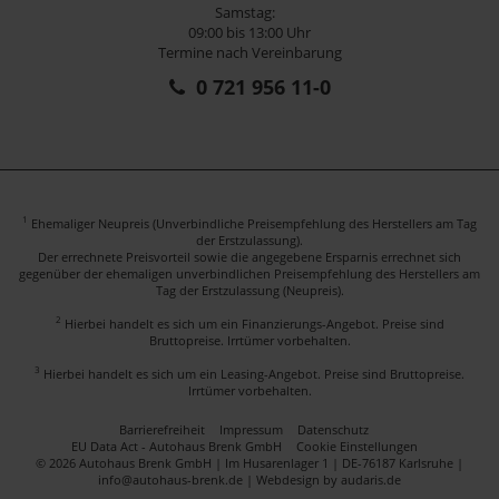
Samstag:
09:00 bis 13:00 Uhr
Termine nach Vereinbarung
0 721 956 11-0
1
Ehemaliger Neupreis (Unverbindliche Preisempfehlung des Herstellers am Tag
der Erstzulassung).
Der errechnete Preisvorteil sowie die angegebene Ersparnis errechnet sich
gegenüber der ehemaligen unverbindlichen Preisempfehlung des Herstellers am
Tag der Erstzulassung (Neupreis).
2
Hierbei handelt es sich um ein Finanzierungs-Angebot. Preise sind
Bruttopreise. Irrtümer vorbehalten.
3
Hierbei handelt es sich um ein Leasing-Angebot. Preise sind Bruttopreise.
Irrtümer vorbehalten.
Barrierefreiheit
Impressum
Datenschutz
EU Data Act - Autohaus Brenk GmbH
Cookie Einstellungen
© 2026 Autohaus Brenk GmbH | Im Husarenlager 1 | DE-76187 Karlsruhe |
info@autohaus-brenk.de |
Webdesign by audaris.de