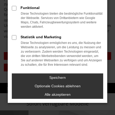
zu bieten. Das A und O unserer Arbeit ist eine hohe
Funktional
Qualifikation und die Liebe zum Beruf. Als Experte für VW
Diese Technologien bieten die bestmögliche Funktionalität
finden Sie uns an verschiedenen Standorten und erst 2018
der Webseite. Services von Drittanbietern wie Google
ist ein Neubau hinzugekommen. Aktuell existiert unser
Maps, Chats, Fahrzeugbewertungssystem und weitere
Unternehmen an fünf Standorten und natürlich beantworten
werden aktiviert.
wir all Ihre Fragen rund um VW gerne auch telefonisch oder
via Internet. Auf uns ist Verlass.
Statistik und Marketing
Diese Technologien ermöglichen es uns, die Nutzung der
Webseite zu analysieren, um die Leistung zu messen und
zu verbessern. Zudem werden Technologien eingesetzt,
GEBRAUCHTWAGEN
TAGESZULASSUNG
die von dritten Werbetreibenden verwendet werden, um
Sie auf anderen Webseiten zu verfolgen und um Anzeigen
zu schalten, die für Ihre Interessen relevant sind.
NEUWAGEN
Speichern
Optionale Cookies ablehnen
Alle akzeptieren
Sofort verfügbare Modelle