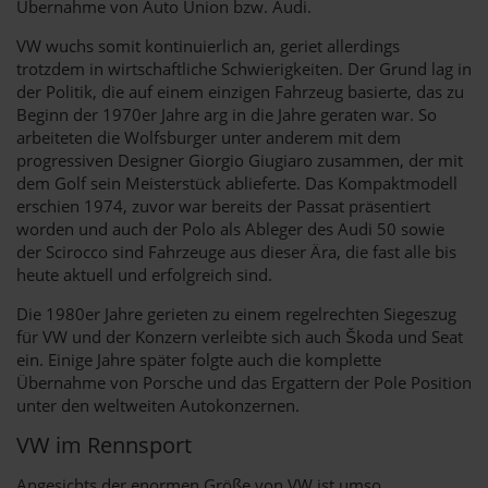
Übernahme von Auto Union bzw. Audi.
VW wuchs somit kontinuierlich an, geriet allerdings
trotzdem in wirtschaftliche Schwierigkeiten. Der Grund lag in
der Politik, die auf einem einzigen Fahrzeug basierte, das zu
Beginn der 1970er Jahre arg in die Jahre geraten war. So
arbeiteten die Wolfsburger unter anderem mit dem
progressiven Designer Giorgio Giugiaro zusammen, der mit
dem Golf sein Meisterstück ablieferte. Das Kompaktmodell
erschien 1974, zuvor war bereits der Passat präsentiert
worden und auch der Polo als Ableger des Audi 50 sowie
der Scirocco sind Fahrzeuge aus dieser Ära, die fast alle bis
heute aktuell und erfolgreich sind.
Die 1980er Jahre gerieten zu einem regelrechten Siegeszug
für VW und der Konzern verleibte sich auch Škoda und Seat
ein. Einige Jahre später folgte auch die komplette
Übernahme von Porsche und das Ergattern der Pole Position
unter den weltweiten Autokonzernen.
VW im Rennsport
Angesichts der enormen Größe von VW ist umso