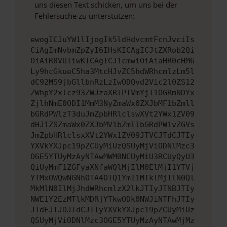
uns diesen Text schicken, um uns bei der
Fehlersuche zu unterstützen:
ewogICJuYW1lIjogIk5ldHdvcmtFcnJvciIs
CiAgImNvbmZpZyI6IHsKICAgICJtZXRob2Qi
OiAiR0VUIiwKICAgICJ1cmwiOiAiaHR0cHM6
Ly9hcGkueC5ha3MtcHJvZC5hdWRhcmlzLm5l
dC92MS9jbGllbnRzLzIwODQvd2Vic2l0ZS12
ZWhpY2xlcz93ZWJzaXRlPTVmYjI1OGRmNDYx
ZjlhNmE0ODI1MmM3NyZmaWx0ZXJbMF1bZmll
bGRdPWlzT3duJmZpbHRlclswXVt2YWx1ZV09
dHJ1ZSZmaWx0ZXJbMV1bZmllbGRdPW1vZGVs
JmZpbHRlclsxXVt2YWx1ZV09JTVCJTdCJTIy
YXVkYXJpc19pZCUyMiUzQSUyMjViODNlMzc3
OGE5YTUyMzAyNTAwMWM0NCUyMiU3RCUyQyU3
QiUyMmF1ZGFyaXNfaWQlMjIlM0ElMjI1YTVj
YTMxOWQwNGNhOTA4OTQ1YmI1MTklMjIlN0Ql
MkMlN0IlMjJhdWRhcmlzX2lkJTIyJTNBJTIy
NWE1Y2EzMTlkMDRjYTkwODk0NWJiNTFhJTIy
JTdEJTJDJTdCJTIyYXVkYXJpc19pZCUyMiUz
QSUyMjViODNlMzc3OGE5YTUyMzAyNTAwMjMz