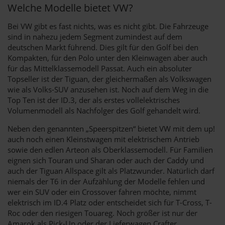
Welche Modelle bietet VW?
Bei VW gibt es fast nichts, was es nicht gibt. Die Fahrzeuge
sind in nahezu jedem Segment zumindest auf dem
deutschen Markt führend. Dies gilt für den Golf bei den
Kompakten, für den Polo unter den Kleinwagen aber auch
für das Mittelklassemodell Passat. Auch ein absoluter
Topseller ist der Tiguan, der gleichermaßen als Volkswagen
wie als Volks-SUV anzusehen ist. Noch auf dem Weg in die
Top Ten ist der ID.3, der als erstes vollelektrisches
Volumenmodell als Nachfolger des Golf gehandelt wird.
Neben den genannten „Speerspitzen“ bietet VW mit dem up!
auch noch einen Kleinstwagen mit elektrischem Antrieb
sowie den edlen Arteon als Oberklassemodell. Für Familien
eignen sich Touran und Sharan oder auch der Caddy und
auch der Tiguan Allspace gilt als Platzwunder. Natürlich darf
niemals der T6 in der Aufzählung der Modelle fehlen und
wer ein SUV oder ein Crossover fahren möchte, nimmt
elektrisch im ID.4 Platz oder entscheidet sich für T-Cross, T-
Roc oder den riesigen Touareg. Noch größer ist nur der
Amarok als Pick-Up oder der Lieferwagen Crafter.