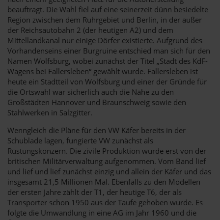
beauftragt. Die Wahl fiel auf eine seinerzeit dünn besiedelte
Region zwischen dem Ruhrgebiet und Berlin, in der außer
der Reichsautobahn 2 (der heutigen A2) und dem
Mittellandkanal nur einige Dörfer existierte. Aufgrund des
Vorhandenseins einer Burgruine entschied man sich für den
Namen Wolfsburg, wobei zunächst der Titel „Stadt des KdF-
Wagens bei Fallersleben“ gewählt wurde. Fallersleben ist
heute ein Stadtteil von Wolfsburg und einer der Gründe für
die Ortswahl war sicherlich auch die Nähe zu den
Großstädten Hannover und Braunschweig sowie den
Stahlwerken in Salzgitter.
Wenngleich die Pläne für den VW Käfer bereits in der
Schublade lagen, fungierte VW zunächst als
Rüstungskonzern. Die zivile Produktion wurde erst von der
britischen Militärverwaltung aufgenommen. Vom Band lief
und lief und lief zunächst einzig und allein der Käfer und das
insgesamt 21,5 Millionen Mal. Ebenfalls zu den Modellen
der ersten Jahre zählt der T1, der heutige T6, der als
Transporter schon 1950 aus der Taufe gehoben wurde. Es
folgte die Umwandlung in eine AG im Jahr 1960 und die