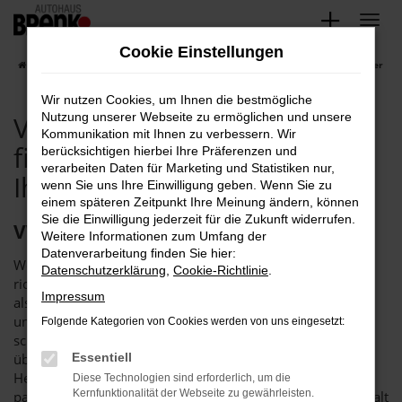
Zum
Hauptinhalt
Cookie Einstellungen
springen
Startseite
VW kaufen, leasen, finanzieren exklusiv bei Ihrem VW Händler
Wir nutzen Cookies, um Ihnen die bestmögliche
VW kaufen, leasen,
Nutzung unserer Webseite zu ermöglichen und unsere
Kommunikation mit Ihnen zu verbessern. Wir
finanzieren exklusiv bei
berücksichtigen hierbei Ihre Präferenzen und
verarbeiten Daten für Marketing und Statistiken nur,
Ihrem VW Händler
wenn Sie uns Ihre Einwilligung geben. Wenn Sie zu
einem späteren Zeitpunkt Ihre Meinung ändern, können
Sie die Einwilligung jederzeit für die Zukunft widerrufen.
VW finden Sie im Autohaus Brenk
Weitere Informationen zum Umfang der
Datenverarbeitung finden Sie hier:
Wer einen VW sucht, ist im Autohaus Brenk genau an der
Datenschutzerklärung
,
Cookie-Richtlinie
.
richtigen Adresse. Unser Unternehmen existiert seit mehr
Impressum
als 40 Jahren und befindet sich seither in den Händen
unserer Familie. Wir sind ein Mehrmarkenhandel und
Folgende Kategorien von Cookies werden von uns eingesetzt:
schwören sowohl auf VW als auch auf einige andere
überzeugende Hersteller. Der Grund für diese
Essentiell
Herangehensweise liegt in der Möglichkeit, durchweg das
Diese Technologien sind erforderlich, um die
Kernfunktionalität der Webseite zu gewährleisten.
passende Fahrzeuge für Sie bereitzustellen und Ihnen Vielfalt