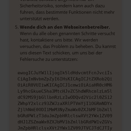
Sicherheitsrisiko, sondern kann auch dazu
führen, dass bestimmte Funktionen nicht mehr
unterstützt werden.
Wende dich an den Webseitenbetreiber.
Wenn du alle oben genannten Schritte versucht
hast, kontaktiere uns bitte. Wir werden
versuchen, das Problem zu beheben. Du kannst
uns diesen Text schicken, um uns bei der
Fehlersuche zu unterstützen:
ewogICJuYW1lIjogIk5ldHdvcmtFcnJvciIs
CiAgImNvbmZpZyI6IHsKICAgICJtZXRob2Qi
OiAiR0VUIiwKICAgICJ1cmwiOiAiaHR0cHM6
Ly9hcGkueC5ha3MtcHJvZC5hdWRhcmlzLm5l
dC92MS9jbGllbnRzLzIwODQvd2Vic2l0ZS12
ZWhpY2xlcz93ZWJzaXRlPTVmYjI1OGRmNDYx
ZjlhNmE0ODI1MmM3NyZmaWx0ZXJbMF1bZmll
bGRdPWlzT3duJmZpbHRlclswXVt2YWx1ZV09
dHJ1ZSZmaWx0ZXJbMV1bZmllbGRdPW1vZGVs
JmZpbHRlclsxXVt2YWx1ZV09JTVCJTdCJTIy