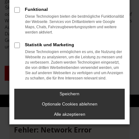
ganz sicher bei unserem breit gefächerten Sortiment an
Škoda Fabia Gebrauchtwagen und Jahreswagen auf seine
Funktional
oder ihre Kosten. Wir lassen die Preise purzeln und sind auf
Diese Technologien bieten die bestmögliche Funktionalität
Wunsch auch zu einer Lieferung nach Pforzheim bereit. Das
der Webseite. Services von Drittanbietern wie Google
Autohaus Brenk steht für Vielfalt und erstklassige Preise.
Maps, Chats, Fahrzeugbewertungssystem und weitere
werden aktiviert.
Darüber hinaus sichern wir Ihnen auch im
Gebrauchtwagenbereich eine erstklassige Qualität all
Statistik und Marketing
unserer Fahrzeuge zu.
Diese Technologien ermöglichen es uns, die Nutzung der
Webseite zu analysieren, um die Leistung zu messen und
zu verbessern. Zudem werden Technologien eingesetzt,
die von dritten Werbetreibenden verwendet werden, um
TAGESZULASSUNG
Sie auf anderen Webseiten zu verfolgen und um Anzeigen
PFORZHEIM
zu schalten, die für Ihre Interessen relevant sind.
Speichern
Optionale Cookies ablehnen
Alle akzeptieren
Fehler: Network Error