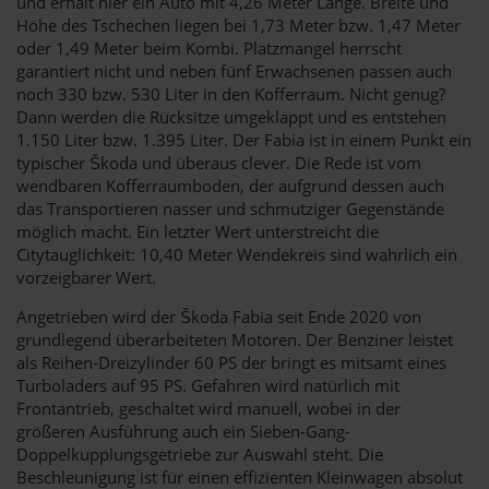
und erhält hier ein Auto mit 4,26 Meter Länge. Breite und
Höhe des Tschechen liegen bei 1,73 Meter bzw. 1,47 Meter
oder 1,49 Meter beim Kombi. Platzmangel herrscht
garantiert nicht und neben fünf Erwachsenen passen auch
noch 330 bzw. 530 Liter in den Kofferraum. Nicht genug?
Dann werden die Rücksitze umgeklappt und es entstehen
1.150 Liter bzw. 1.395 Liter. Der Fabia ist in einem Punkt ein
typischer Škoda und überaus clever. Die Rede ist vom
wendbaren Kofferraumboden, der aufgrund dessen auch
das Transportieren nasser und schmutziger Gegenstände
möglich macht. Ein letzter Wert unterstreicht die
Citytauglichkeit: 10,40 Meter Wendekreis sind wahrlich ein
vorzeigbarer Wert.
Angetrieben wird der Škoda Fabia seit Ende 2020 von
grundlegend überarbeiteten Motoren. Der Benziner leistet
als Reihen-Dreizylinder 60 PS der bringt es mitsamt eines
Turboladers auf 95 PS. Gefahren wird natürlich mit
Frontantrieb, geschaltet wird manuell, wobei in der
größeren Ausführung auch ein Sieben-Gang-
Doppelkupplungsgetriebe zur Auswahl steht. Die
Beschleunigung ist für einen effizienten Kleinwagen absolut