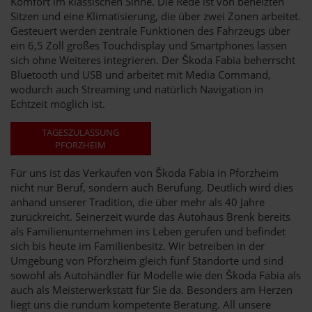
Komfort im klassischen Sinne. Die Rede ist von beheizten
Sitzen und eine Klimatisierung, die über zwei Zonen arbeitet.
Gesteuert werden zentrale Funktionen des Fahrzeugs über
ein 6,5 Zoll großes Touchdisplay und Smartphones lassen
sich ohne Weiteres integrieren. Der Škoda Fabia beherrscht
Bluetooth und USB und arbeitet mit Media Command,
wodurch auch Streaming und natürlich Navigation in
Echtzeit möglich ist.
TAGESZULASSUNG
PFORZHEIM
Für uns ist das Verkaufen von Škoda Fabia in Pforzheim
nicht nur Beruf, sondern auch Berufung. Deutlich wird dies
anhand unserer Tradition, die über mehr als 40 Jahre
zurückreicht. Seinerzeit wurde das Autohaus Brenk bereits
als Familienunternehmen ins Leben gerufen und befindet
sich bis heute im Familienbesitz. Wir betreiben in der
Umgebung von Pforzheim gleich fünf Standorte und sind
sowohl als Autohändler für Modelle wie den Škoda Fabia als
auch als Meisterwerkstatt für Sie da. Besonders am Herzen
liegt uns die rundum kompetente Beratung. All unsere