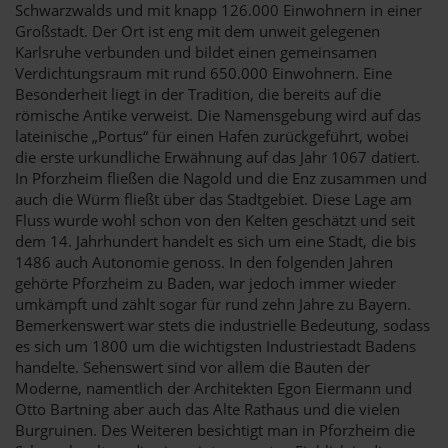
Schwarzwalds und mit knapp 126.000 Einwohnern in einer
Großstadt. Der Ort ist eng mit dem unweit gelegenen
Karlsruhe verbunden und bildet einen gemeinsamen
Verdichtungsraum mit rund 650.000 Einwohnern. Eine
Besonderheit liegt in der Tradition, die bereits auf die
römische Antike verweist. Die Namensgebung wird auf das
lateinische „Portus“ für einen Hafen zurückgeführt, wobei
die erste urkundliche Erwähnung auf das Jahr 1067 datiert.
In Pforzheim fließen die Nagold und die Enz zusammen und
auch die Würm fließt über das Stadtgebiet. Diese Lage am
Fluss wurde wohl schon von den Kelten geschätzt und seit
dem 14. Jahrhundert handelt es sich um eine Stadt, die bis
1486 auch Autonomie genoss. In den folgenden Jahren
gehörte Pforzheim zu Baden, war jedoch immer wieder
umkämpft und zählt sogar für rund zehn Jahre zu Bayern.
Bemerkenswert war stets die industrielle Bedeutung, sodass
es sich um 1800 um die wichtigsten Industriestadt Badens
handelte. Sehenswert sind vor allem die Bauten der
Moderne, namentlich der Architekten Egon Eiermann und
Otto Bartning aber auch das Alte Rathaus und die vielen
Burgruinen. Des Weiteren besichtigt man in Pforzheim die