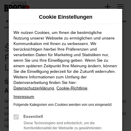
Zum
Hauptinhalt
Cookie Einstellungen
springen
Startseite
Pforzheim
Škoda
Škoda Pforzheim, Škoda Fabia Angebote
mit Lieferservice nach Pforzheim
Wir nutzen Cookies, um Ihnen die bestmögliche
Nutzung unserer Webseite zu ermöglichen und unsere
Kommunikation mit Ihnen zu verbessern. Wir
Škoda Pforzheim, Škoda
berücksichtigen hierbei Ihre Präferenzen und
Fabia Angebote mit
verarbeiten Daten für Marketing und Statistiken nur,
wenn Sie uns Ihre Einwilligung geben. Wenn Sie zu
Lieferservice nach Pforzheim
einem späteren Zeitpunkt Ihre Meinung ändern, können
Sie die Einwilligung jederzeit für die Zukunft widerrufen.
Weitere Informationen zum Umfang der
Škoda Fabia in Pforzheim – das
Datenverarbeitung finden Sie hier:
Datenschutzerklärung
,
Cookie-Richtlinie
.
Autohaus Brenk steht bereit
Impressum
Wenn Sie einen Škoda Fabia suchen, um fortan in Pforzheim
Folgende Kategorien von Cookies werden von uns eingesetzt:
unterwegs zu sein, sollten wir ins Gespräch kommen. Wir
bieten Ihnen dieses rundum überzeugende Fahrzeug sowohl
Essentiell
als Neuwagen als auch als günstige Tageszulassung. Wer
Diese Technologien sind erforderlich, um die
lieber in ein gut eingefahrenes Fahrzeug einsteigt, kommt
Kernfunktionalität der Webseite zu gewährleisten.