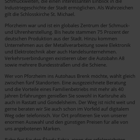
Schmuckwelten, die einen interessanten Einblick in die
Industriegeschichte der Stadt ermöglichen. Als Wahrzeichen
gilt die Schlosskirche St. Michael.
Pforzheim war und ist ein globales Zentrum der Schmuck-
und Uhrenherstellung. Bis heute stammen 75 Prozent der
deutschen Produktion aus der Stadt. Hinzu kommen
Unternehmen aus der Metallverarbeitung sowie Elektronik
und Elektrotechnik aber auch Handelsunternehmen.
Verkehrsverbindungen existieren über die Autobahn A8
sowie mehrere Bundesstraßen und die Schiene.
Wer von Pforzheim ins Autohaus Brenk möchte, wählt gleich
zwischen fünf Standorten. Eine ausgezeichnete Beratung
und die Vorteile eines Familienbetriebs mit mehr als 40
Jahren Erfahrungen genießen Sie sowohl in Karlsruhe als
auch in Rastatt und Gondelsheim. Der Weg ist nicht weit und
gerne beraten wir Sie auch schon im Vorfeld auf digitalem
Weg oder telefonisch. Vor Ort profitieren Sie von unserer
enormen Auswahl und den günstigen Preisen für alle von
uns angebotenen Marken.
Bahn frei für den Škoda Fabia, einen der erfolgreichsten