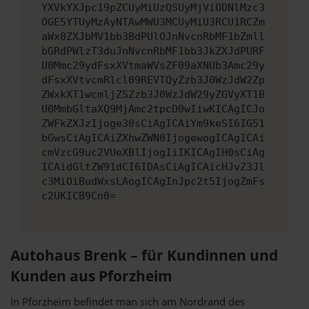
YXVkYXJpc19pZCUyMiUzQSUyMjViODNlMzc3
OGE5YTUyMzAyNTAwMWU3MCUyMiU3RCU1RCZm
aWx0ZXJbMV1bb3BdPUlOJnNvcnRbMF1bZmll
bGRdPWlzT3duJnNvcnRbMF1bb3JkZXJdPURF
U0Mmc29ydFsxXVtmaWVsZF09aXNUb3Amc29y
dFsxXVtvcmRlcl09REVTQyZzb3J0WzJdW2Zp
ZWxkXT1wcmljZSZzb3J0WzJdW29yZGVyXT1B
U0MmbGltaXQ9MjAmc2tpcD0wIiwKICAgICJo
ZWFkZXJzIjoge30sCiAgICAiYm9keSI6IG51
bGwsCiAgICAiZXhwZWN0IjogewogICAgICAi
cmVzcG9uc2VUeXBlIjogIiIKICAgIH0sCiAg
ICAidGltZW91dCI6IDAsCiAgICAicHJvZ3Jl
c3MiOiBudWxsLAogICAgInJpc2t5IjogZmFs
c2UKICB9Cn0=
Autohaus Brenk – für Kundinnen und
Kunden aus Pforzheim
In Pforzheim befindet man sich am Nordrand des