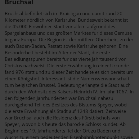
Bruchsal
Bruchsal befindet sich im Kraichgau und damit rund 20
Kilometer nördlich von Karlsruhe. Bundesweit bekannt ist
die 45.000 Einwohner-Stadt vor allem aufgrund des
Spargelanbaus und des größten Marktes für dieses Gemüse
in ganz Europa. Die Region ist der mittlere Oberrhein, zu der
auch Baden-Baden, Rastatt sowie Karlsruhe gehören. Eine
Besonderheit besteht im Alter der Stadt, die erste
Besiedlungsspuren bereits für das vierte Jahrtausend vor
Christus nachweist. Die erste Erwähnung in einer Urkunde
fand 976 statt und zu dieser Zeit handelte es sich bereits um
einen Königshof. Interessant ist die Namensverwandschaft
zum belgischen Brüssel. Bedeutung erlangte die Stadt auch
durch den Wohnsitz des Kaisers Heinrich IV. im Jahr 1067. In
den folgenden Jahrhunderten war Bruchsal nahezu
durchgehend Teil des Besitzes des Bistums Speyer, wobei
die erste Erwähnung als Stadt auf 1248 datiert. Zeitweise
war Bruchsal auch die Residenz des Fürstbischofs von
Speyer, wovon bis heute das barocke Schloss kündet. Ab
Beginn des 19. Jahrhunderts fiel der Ort zu Baden und
wuchs zu einem bedeutenden Eisenbahnknotenpunkt sowie