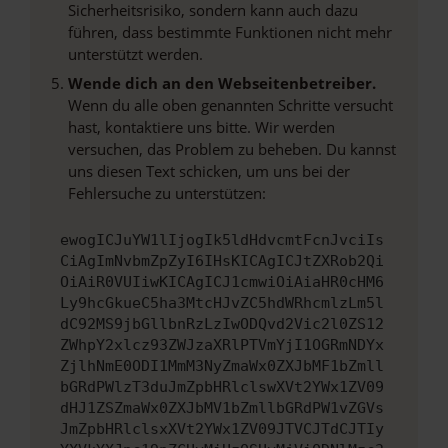
Sicherheitsrisiko, sondern kann auch dazu
führen, dass bestimmte Funktionen nicht mehr
unterstützt werden.
Wende dich an den Webseitenbetreiber.
Wenn du alle oben genannten Schritte versucht
hast, kontaktiere uns bitte. Wir werden
versuchen, das Problem zu beheben. Du kannst
uns diesen Text schicken, um uns bei der
Fehlersuche zu unterstützen:
ewogICJuYW1lIjogIk5ldHdvcmtFcnJvciIs
CiAgImNvbmZpZyI6IHsKICAgICJtZXRob2Qi
OiAiR0VUIiwKICAgICJ1cmwiOiAiaHR0cHM6
Ly9hcGkueC5ha3MtcHJvZC5hdWRhcmlzLm5l
dC92MS9jbGllbnRzLzIwODQvd2Vic2l0ZS12
ZWhpY2xlcz93ZWJzaXRlPTVmYjI1OGRmNDYx
ZjlhNmE0ODI1MmM3NyZmaWx0ZXJbMF1bZmll
bGRdPWlzT3duJmZpbHRlclswXVt2YWx1ZV09
dHJ1ZSZmaWx0ZXJbMV1bZmllbGRdPW1vZGVs
JmZpbHRlclsxXVt2YWx1ZV09JTVCJTdCJTIy