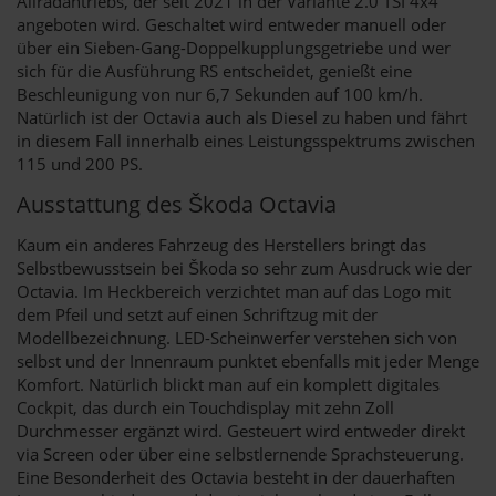
Allradantriebs, der seit 2021 in der Variante 2.0 TSI 4x4
angeboten wird. Geschaltet wird entweder manuell oder
über ein Sieben-Gang-Doppelkupplungsgetriebe und wer
sich für die Ausführung RS entscheidet, genießt eine
Beschleunigung von nur 6,7 Sekunden auf 100 km/h.
Natürlich ist der Octavia auch als Diesel zu haben und fährt
in diesem Fall innerhalb eines Leistungsspektrums zwischen
115 und 200 PS.
Ausstattung des Škoda Octavia
Kaum ein anderes Fahrzeug des Herstellers bringt das
Selbstbewusstsein bei Škoda so sehr zum Ausdruck wie der
Octavia. Im Heckbereich verzichtet man auf das Logo mit
dem Pfeil und setzt auf einen Schriftzug mit der
Modellbezeichnung. LED-Scheinwerfer verstehen sich von
selbst und der Innenraum punktet ebenfalls mit jeder Menge
Komfort. Natürlich blickt man auf ein komplett digitales
Cockpit, das durch ein Touchdisplay mit zehn Zoll
Durchmesser ergänzt wird. Gesteuert wird entweder direkt
via Screen oder über eine selbstlernende Sprachsteuerung.
Eine Besonderheit des Octavia besteht in der dauerhaften