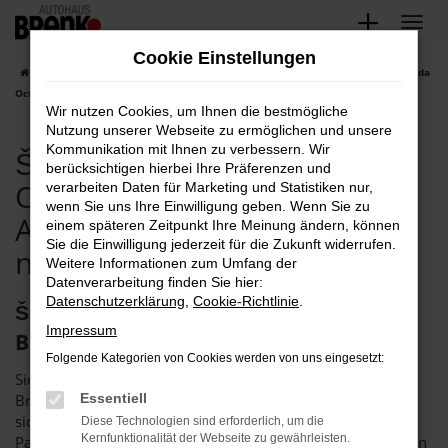
Zum
Hauptinhalt
Cookie Einstellungen
springen
Startseite
Bruchsal
Škoda
Škoda Octavia
Škoda Bruchsal, Škoda
Octavia Gebrauchtwagen Angebote mit Lieferservice nach Bruchsal
Wir nutzen Cookies, um Ihnen die bestmögliche
Nutzung unserer Webseite zu ermöglichen und unsere
Kommunikation mit Ihnen zu verbessern. Wir
Škoda Bruchsal, Škoda
berücksichtigen hierbei Ihre Präferenzen und
Octavia Gebrauchtwagen
verarbeiten Daten für Marketing und Statistiken nur,
wenn Sie uns Ihre Einwilligung geben. Wenn Sie zu
Angebote mit Lieferservice
einem späteren Zeitpunkt Ihre Meinung ändern, können
Sie die Einwilligung jederzeit für die Zukunft widerrufen.
nach Bruchsal
Weitere Informationen zum Umfang der
Datenverarbeitung finden Sie hier:
Datenschutzerklärung
,
Cookie-Richtlinie
.
Škoda Octavia Gebrauchtwagen – für
Impressum
Bruchsal bei Brenk
Folgende Kategorien von Cookies werden von uns eingesetzt:
Sie suchen einen Škoda Octavia Gebrauchtwagen für
Bruchsal? Dann fackeln Sie nicht lang, sondern wenden Sie
Essentiell
sich direkt an uns. Das Autohaus Brenk ist der perfekte
Diese Technologien sind erforderlich, um die
Kernfunktionalität der Webseite zu gewährleisten.
Partner für Gebrauchtfahrzeuge und seit mehr als 40 Jahren