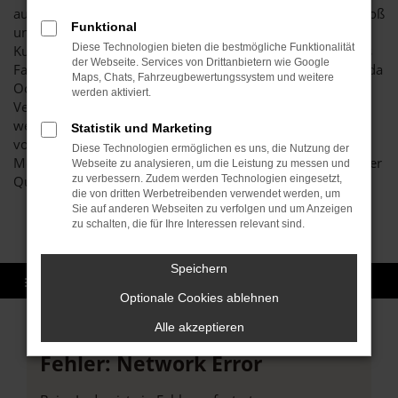
auf dem Markt. Unser Unternehmen schreibt Vertrauen groß
Funktional
und legt Wert auf eine langfristige Kundinnen- bzw.
Diese Technologien bieten die bestmögliche Funktionalität
Kundenbindung. Was das bedeutet? Vor allem, dass wir als
der Webseite. Services von Drittanbietern wie Google
Familienbetrieb den erstklassigen Zustand all unserer Škoda
Maps, Chats, Fahrzeugbewertungssystem und weitere
Octavia Gebrauchtwagen sicherstellen und erst dann den
werden aktiviert.
Verkauf nach Bruchsal oder einen anderen Ort zulassen,
wenn garantiert keine Beschädigungen oder Fehler
Statistik und Marketing
vorliegen. Hierfür verantwortlich ist unsere Kfz-
Diese Technologien ermöglichen es uns, die Nutzung der
Meisterwerkstatt, die enorm hohe Maßstäbe hinsichtlich der
Webseite zu analysieren, um die Leistung zu messen und
Qualität anlegt.
zu verbessern. Zudem werden Technologien eingesetzt,
die von dritten Werbetreibenden verwendet werden, um
Sie auf anderen Webseiten zu verfolgen und um Anzeigen
zu schalten, die für Ihre Interessen relevant sind.
Speichern
Optionale Cookies ablehnen
Alle akzeptieren
Fehler: Network Error