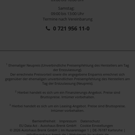
Samstag:
09:00 bis 13:00 Uhr
Termine nach Vereinbarung
0 721 956 11-0
1
Ehemaliger Neupreis (Unverbindliche Preisempfehlung des Herstellers am Tag
der Erstzulassung).
Der errechnete Preisvorteil sowie die angegebene Ersparnis errechnet sich
gegenüber der ehemaligen unverbindlichen Preisempfehlung des Herstellers am
Tag der Erstzulassung (Neupreis).
2
Hierbei handelt es sich um ein Finanzierungs-Angebot. Preise sind
Bruttopreise. Irrtümer vorbehalten.
3
Hierbei handelt es sich um ein Leasing-Angebot. Preise sind Bruttopreise.
Irrtümer vorbehalten.
Barrierefreiheit
Impressum
Datenschutz
EU Data Act - Autohaus Brenk GmbH
Cookie Einstellungen
© 2026 Autohaus Brenk GmbH | Im Husarenlager 1 | DE-76187 Karlsruhe |
info@autohaus-brenk.de |
Webdesign by audaris.de