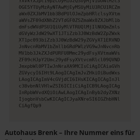
YXVkYXJpc19pZCUyMiUzQSUyMjViODNlMzc3
OGE5YTUyMzAyNTAwMjEyMSUyMiU3RCU1RCZm
aWx0ZXJbMV1bb3BdPUlOJmZpbHRlclsyXVtm
aWVsZF09dXNhZ2VTdGF0ZSZmaWx0ZXJbMl1b
dmFsdWVdPSU1QiUyMlVTRUQlMjIlNUQmZmls
dGVyWzJdW29wXT1JTiZzb3J0WzBdW2ZpZWxk
XT1pc093biZzb3J0WzBdW29yZGVyXT1ERVND
JnNvcnRbMV1bZmllbGRdPWlzVG9wJnNvcnRb
MV1bb3JkZXJdPURFU0Mmc29ydFsyXVtmaWVs
ZF09cHJpY2Umc29ydFsyXVtvcmRlcl09QVND
JmxpbWl0PTIwJnNraXA9MCIsCiAgICAiaGVh
ZGVycyI6IHt9LAogICAgImJvZHkiOiBudWxs
LAogICAgImV4cGVjdCI6IHsKICAgICAgInJl
c3BvbnNlVHlwZSI6ICIiCiAgICB9LAogICAg
InRpbWVvdXQiOiAwLAogICAgInByb2dyZXNz
IjogbnVsbCwKICAgICJyaXNreSI6IGZhbHNl
CiAgfQp9
Autohaus Brenk – Ihre Nummer eins für