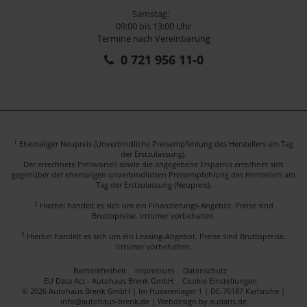
Samstag:
09:00 bis 13:00 Uhr
Termine nach Vereinbarung
0 721 956 11-0
1
Ehemaliger Neupreis (Unverbindliche Preisempfehlung des Herstellers am Tag
der Erstzulassung).
Der errechnete Preisvorteil sowie die angegebene Ersparnis errechnet sich
gegenüber der ehemaligen unverbindlichen Preisempfehlung des Herstellers am
Tag der Erstzulassung (Neupreis).
2
Hierbei handelt es sich um ein Finanzierungs-Angebot. Preise sind
Bruttopreise. Irrtümer vorbehalten.
3
Hierbei handelt es sich um ein Leasing-Angebot. Preise sind Bruttopreise.
Irrtümer vorbehalten.
Barrierefreiheit
Impressum
Datenschutz
EU Data Act - Autohaus Brenk GmbH
Cookie Einstellungen
© 2026 Autohaus Brenk GmbH | Im Husarenlager 1 | DE-76187 Karlsruhe |
info@autohaus-brenk.de |
Webdesign by audaris.de