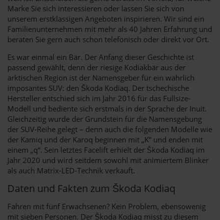
Marke Sie sich interessieren oder lassen Sie sich von
unserem erstklassigen Angeboten inspirieren. Wir sind ein
Familienunternehmen mit mehr als 40 Jahren Erfahrung und
beraten Sie gern auch schon telefonisch oder direkt vor Ort.
Es war einmal ein Bär. Der Anfang dieser Geschichte ist
passend gewählt, denn der riesige Kodiakbär aus der
arktischen Region ist der Namensgeber für ein wahrlich
imposantes SUV: den Škoda Kodiaq. Der tschechische
Hersteller entschied sich im Jahr 2016 für das Fullsize-
Modell und bediente sich erstmals in der Sprache der Inuit.
Gleichzeitig wurde der Grundstein für die Namensgebung
der SUV-Reihe gelegt – denn auch die folgenden Modelle wie
der Kamiq und der Karoq beginnen mit „K“ und enden mit
einem „q“. Sein letztes Facelift erhielt der Škoda Kodiaq im
Jahr 2020 und wird seitdem sowohl mit animiertem Blinker
als auch Matrix-LED-Technik verkauft.
Daten und Fakten zum Škoda Kodiaq
Fahren mit fünf Erwachsenen? Kein Problem, ebensowenig
mit sieben Personen. Der Škoda Kodiaq misst zu diesem