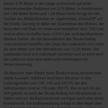
Zweck 4,70 Meter in der Länge und kommt auf einen
beeindruckenden Radstand von 2,79 Meter. In Kombination
mit 1,88 Meter Breite und 1,68 Meter Höhe bringt die VW-
Tochter aus Mladá Boleslav ein regelrechtes „Dickschiff“ auf
die Straße. Günstig ist dabei der Quereinbau des Motors, der
besonders viel Platz im Innenraum entstehen lässt. 720 Liter
sind es allein im Kofferraum, 2.065 Liter sind das Maximum.
Weitere Zahlen, die die Besonderheit des Škoda Kodiaq
unterstreichen betreffen die Länge des Laderaums von mehr
als zwei Meter und den Wendekreis von 12,20 Meter. Der
Ladeboden lässt sich individuell verstellen und erreicht wird
die Ladezone über eine elektrische Heckklappe mit
Sensorsteuerung.
Ob Benziner oder Diesel: beim Škoda Kodiaq herrscht eine
solide Auswahl. Gefahren wird beim Benziner in drei
Leistungsstufen von 150, 190 und 245 PS, bei den
Selbstzündern sind es 150 oder 200 PS. Wie es sich für ein
SUV gehört, ist auch der Škoda Kodiaq mit Allradantrieb zu
haben und nur die Basisversionen verfügen auch über einen
Frontantrieb. Die Kraftverwaltung erfolgt in aller Regel über