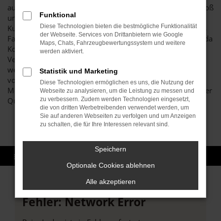
auf dem Markt. Unser Unternehmen schreibt Vertrauen groß
Funktional
und legt Wert auf eine langfristige Kundinnen- bzw.
Diese Technologien bieten die bestmögliche Funktionalität
Kundenbindung. Was das bedeutet? Vor allem, dass wir als
der Webseite. Services von Drittanbietern wie Google
Familienbetrieb den erstklassigen Zustand all unserer Škoda
Maps, Chats, Fahrzeugbewertungssystem und weitere
Kodiaq Gebrauchtwagen sicherstellen und erst dann den
werden aktiviert.
Verkauf nach Bruchsal oder einen anderen Ort zulassen,
wenn garantiert keine Beschädigungen oder Fehler
Statistik und Marketing
vorliegen. Hierfür verantwortlich ist unsere Kfz-
Diese Technologien ermöglichen es uns, die Nutzung der
Meisterwerkstatt, die enorm hohe Maßstäbe hinsichtlich der
Webseite zu analysieren, um die Leistung zu messen und
Qualität anlegt.
zu verbessern. Zudem werden Technologien eingesetzt,
die von dritten Werbetreibenden verwendet werden, um
Sie auf anderen Webseiten zu verfolgen und um Anzeigen
zu schalten, die für Ihre Interessen relevant sind.
Speichern
Optionale Cookies ablehnen
Alle akzeptieren
Fehler: Network Error