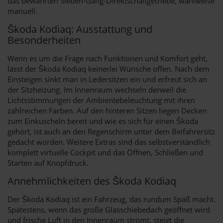
das bewährten Sieben-Gang-Direktschaltgetriebe, wahlweise
manuell.
Škoda Kodiaq: Ausstattung und
Besonderheiten
Wenn es um die Frage nach Funktionen und Komfort geht,
lässt der Škoda Kodiaq keinerlei Wünsche offen. Nach dem
Einsteigen sinkt man in Ledersitzen ein und erfreut sich an
der Sitzheizung. Im Innenraum wechseln derweil die
Lichtsstimmungen der Ambientebeleuchtung mit ihren
zahlreichen Farben. Auf den hinteren Sitzen liegen Decken
zum Einkuscheln bereit und wie es sich für einen Škoda
gehört, ist auch an den Regenschirm unter dem Beifahrersitz
gedacht worden. Weitere Extras sind das selbstverständlich
komplett virtuelle Cockpit und das Öffnen, Schließen und
Starten auf Knopfdruck.
Annehmlichkeiten des Škoda Kodiaq
Der Škoda Kodiaq ist ein Fahrzeug, das rundum Spaß macht.
Spätestens, wenn das große Glasschiebedach geöffnet wird
und frische Luft in den Innenraum strömt, steigt die