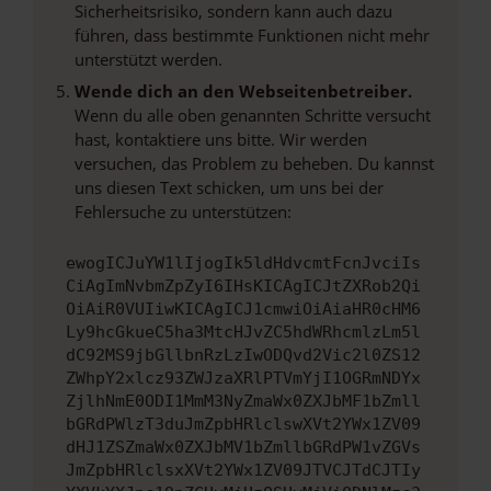
Sicherheitsrisiko, sondern kann auch dazu
führen, dass bestimmte Funktionen nicht mehr
unterstützt werden.
Wende dich an den Webseitenbetreiber.
Wenn du alle oben genannten Schritte versucht
hast, kontaktiere uns bitte. Wir werden
versuchen, das Problem zu beheben. Du kannst
uns diesen Text schicken, um uns bei der
Fehlersuche zu unterstützen:
ewogICJuYW1lIjogIk5ldHdvcmtFcnJvciIs
CiAgImNvbmZpZyI6IHsKICAgICJtZXRob2Qi
OiAiR0VUIiwKICAgICJ1cmwiOiAiaHR0cHM6
Ly9hcGkueC5ha3MtcHJvZC5hdWRhcmlzLm5l
dC92MS9jbGllbnRzLzIwODQvd2Vic2l0ZS12
ZWhpY2xlcz93ZWJzaXRlPTVmYjI1OGRmNDYx
ZjlhNmE0ODI1MmM3NyZmaWx0ZXJbMF1bZmll
bGRdPWlzT3duJmZpbHRlclswXVt2YWx1ZV09
dHJ1ZSZmaWx0ZXJbMV1bZmllbGRdPW1vZGVs
JmZpbHRlclsxXVt2YWx1ZV09JTVCJTdCJTIy