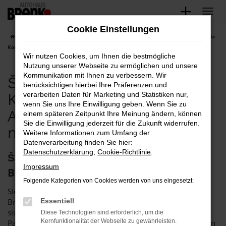
Zum
Hauptinhalt
Cookie Einstellungen
springen
Startseite
Bruchsal
Škoda
Škoda Kodiaq
Škoda Bruchsal, Škoda
Kodiaq Gebrauchtwagen Angebote mit Lieferservice nach Bruchsal
Wir nutzen Cookies, um Ihnen die bestmögliche
Nutzung unserer Webseite zu ermöglichen und unsere
Kommunikation mit Ihnen zu verbessern. Wir
Škoda Bruchsal, Škoda
berücksichtigen hierbei Ihre Präferenzen und
Kodiaq Gebrauchtwagen
verarbeiten Daten für Marketing und Statistiken nur,
wenn Sie uns Ihre Einwilligung geben. Wenn Sie zu
Angebote mit Lieferservice
einem späteren Zeitpunkt Ihre Meinung ändern, können
Sie die Einwilligung jederzeit für die Zukunft widerrufen.
nach Bruchsal
Weitere Informationen zum Umfang der
Datenverarbeitung finden Sie hier:
Datenschutzerklärung
,
Cookie-Richtlinie
.
Škoda Kodiaq Gebrauchtwagen – für
Impressum
Bruchsal bei Brenk
Folgende Kategorien von Cookies werden von uns eingesetzt:
Sie suchen einen Škoda Kodiaq Gebrauchtwagen für
Bruchsal? Dann fackeln Sie nicht lang, sondern wenden Sie
Essentiell
sich direkt an uns. Das Autohaus Brenk ist der perfekte
Diese Technologien sind erforderlich, um die
Kernfunktionalität der Webseite zu gewährleisten.
Partner für Gebrauchtfahrzeuge und seit mehr als 40 Jahren