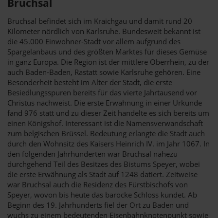
Bruchsal
Bruchsal befindet sich im Kraichgau und damit rund 20
Kilometer nördlich von Karlsruhe. Bundesweit bekannt ist
die 45.000 Einwohner-Stadt vor allem aufgrund des
Spargelanbaus und des größten Marktes für dieses Gemüse
in ganz Europa. Die Region ist der mittlere Oberrhein, zu der
auch Baden-Baden, Rastatt sowie Karlsruhe gehören. Eine
Besonderheit besteht im Alter der Stadt, die erste
Besiedlungsspuren bereits für das vierte Jahrtausend vor
Christus nachweist. Die erste Erwähnung in einer Urkunde
fand 976 statt und zu dieser Zeit handelte es sich bereits um
einen Königshof. Interessant ist die Namensverwandschaft
zum belgischen Brüssel. Bedeutung erlangte die Stadt auch
durch den Wohnsitz des Kaisers Heinrich IV. im Jahr 1067. In
den folgenden Jahrhunderten war Bruchsal nahezu
durchgehend Teil des Besitzes des Bistums Speyer, wobei
die erste Erwähnung als Stadt auf 1248 datiert. Zeitweise
war Bruchsal auch die Residenz des Fürstbischofs von
Speyer, wovon bis heute das barocke Schloss kündet. Ab
Beginn des 19. Jahrhunderts fiel der Ort zu Baden und
wuchs zu einem bedeutenden Eisenbahnknotenpunkt sowie