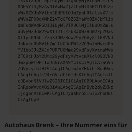
YXVkYXJpc19pZCUyMiUzQSUyMjViODNlMzc3
OGE5YTUyMzAyNTAwMWZjZiUyMiU3RCU1RCZm
aWx0ZXJbMV1bb3BdPUlOJmZpbHRlclsyXVtm
aWVsZF09dXNhZ2VTdGF0ZSZmaWx0ZXJbMl1b
dmFsdWVdPSU1QiUyMlVTRUQlMjIlNUQmZmls
dGVyWzJdW29wXT1JTiZzb3J0WzBdW2ZpZWxk
XT1pc093biZzb3J0WzBdW29yZGVyXT1ERVND
JnNvcnRbMV1bZmllbGRdPWlzVG9wJnNvcnRb
MV1bb3JkZXJdPURFU0Mmc29ydFsyXVtmaWVs
ZF09cHJpY2Umc29ydFsyXVtvcmRlcl09QVND
JmxpbWl0PTIwJnNraXA9MCIsCiAgICAiaGVh
ZGVycyI6IHt9LAogICAgImJvZHkiOiBudWxs
LAogICAgImV4cGVjdCI6IHsKICAgICAgInJl
c3BvbnNlVHlwZSI6ICIiCiAgICB9LAogICAg
InRpbWVvdXQiOiAwLAogICAgInByb2dyZXNz
IjogbnVsbCwKICAgICJyaXNreSI6IGZhbHNl
CiAgfQp9
Autohaus Brenk – Ihre Nummer eins für