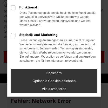
ganz sicher bei unserem breit gefächerten Sortiment an
Škoda Karoq Gebrauchtwagen und Jahreswagen auf seine
Funktional
oder ihre Kosten. Wir lassen die Preise purzeln und sind auf
Diese Technologien bieten die bestmögliche Funktionalität
Wunsch auch zu einer Lieferung nach Bruchsal bereit. Das
der Webseite. Services von Drittanbietern wie Google
Autohaus Brenk steht für Vielfalt und erstklassige Preise.
Maps, Chats, Fahrzeugbewertungssystem und weitere
werden aktiviert.
Darüber hinaus sichern wir Ihnen auch im
Gebrauchtwagenbereich eine erstklassige Qualität all
Statistik und Marketing
unserer Fahrzeuge zu.
Diese Technologien ermöglichen es uns, die Nutzung der
Webseite zu analysieren, um die Leistung zu messen und
zu verbessern. Zudem werden Technologien eingesetzt,
die von dritten Werbetreibenden verwendet werden, um
NEUWAGEN BRUCHSAL
GEBRAUCHTWAGEN
Sie auf anderen Webseiten zu verfolgen und um Anzeigen
BRUCHSAL
zu schalten, die für Ihre Interessen relevant sind.
Speichern
Optionale Cookies ablehnen
Alle akzeptieren
Fehler: Network Error