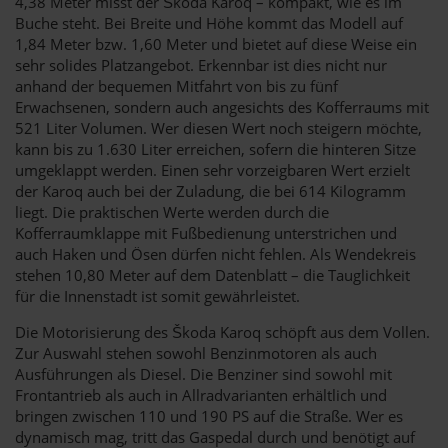
4,38 Meter misst der Škoda Karoq – kompakt, wie es im
Buche steht. Bei Breite und Höhe kommt das Modell auf
1,84 Meter bzw. 1,60 Meter und bietet auf diese Weise ein
sehr solides Platzangebot. Erkennbar ist dies nicht nur
anhand der bequemen Mitfahrt von bis zu fünf
Erwachsenen, sondern auch angesichts des Kofferraums mit
521 Liter Volumen. Wer diesen Wert noch steigern möchte,
kann bis zu 1.630 Liter erreichen, sofern die hinteren Sitze
umgeklappt werden. Einen sehr vorzeigbaren Wert erzielt
der Karoq auch bei der Zuladung, die bei 614 Kilogramm
liegt. Die praktischen Werte werden durch die
Kofferraumklappe mit Fußbedienung unterstrichen und
auch Haken und Ösen dürfen nicht fehlen. Als Wendekreis
stehen 10,80 Meter auf dem Datenblatt – die Tauglichkeit
für die Innenstadt ist somit gewährleistet.
Die Motorisierung des Škoda Karoq schöpft aus dem Vollen.
Zur Auswahl stehen sowohl Benzinmotoren als auch
Ausführungen als Diesel. Die Benziner sind sowohl mit
Frontantrieb als auch in Allradvarianten erhältlich und
bringen zwischen 110 und 190 PS auf die Straße. Wer es
dynamisch mag, tritt das Gaspedal durch und benötigt auf