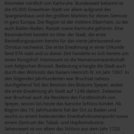
Kilometer nördlich von Karlsruhe. Bundesweit bekannt ist
die 45.000 Einwohner-Stadt vor allem aufgrund des
Spargelanbaus und des größten Marktes für dieses Gemüse
in ganz Europa. Die Region ist der mittlere Oberrhein, zu der
auch Baden-Baden, Rastatt sowie Karlsruhe gehören. Eine
Besonderheit besteht im Alter der Stadt, die erste
Besiedlungsspuren bereits für das vierte Jahrtausend vor
Christus nachweist. Die erste Erwähnung in einer Urkunde
fand 976 statt und zu dieser Zeit handelte es sich bereits um
einen Königshof. Interessant ist die Namensverwandschaft
zum belgischen Brüssel. Bedeutung erlangte die Stadt auch
durch den Wohnsitz des Kaisers Heinrich IV. im Jahr 1067. In
den folgenden Jahrhunderten war Bruchsal nahezu
durchgehend Teil des Besitzes des Bistums Speyer, wobei
die erste Erwähnung als Stadt auf 1248 datiert. Zeitweise
war Bruchsal auch die Residenz des Fürstbischofs von
Speyer, wovon bis heute das barocke Schloss kündet. Ab
Beginn des 19. Jahrhunderts fiel der Ort zu Baden und
wuchs zu einem bedeutenden Eisenbahnknotenpunkt sowie
einem Zentrum der Tabak- und Hopfenindustrie.
Sehenswert ist vor allem das Schloss aus dem Jahr 1720