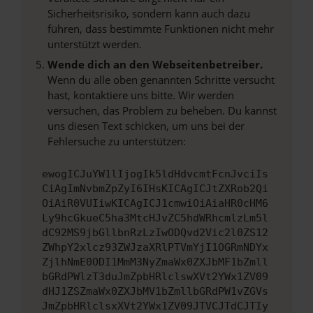
Sicherheitsrisiko, sondern kann auch dazu
führen, dass bestimmte Funktionen nicht mehr
unterstützt werden.
Wende dich an den Webseitenbetreiber.
Wenn du alle oben genannten Schritte versucht
hast, kontaktiere uns bitte. Wir werden
versuchen, das Problem zu beheben. Du kannst
uns diesen Text schicken, um uns bei der
Fehlersuche zu unterstützen:
ewogICJuYW1lIjogIk5ldHdvcmtFcnJvciIs
CiAgImNvbmZpZyI6IHsKICAgICJtZXRob2Qi
OiAiR0VUIiwKICAgICJ1cmwiOiAiaHR0cHM6
Ly9hcGkueC5ha3MtcHJvZC5hdWRhcmlzLm5l
dC92MS9jbGllbnRzLzIwODQvd2Vic2l0ZS12
ZWhpY2xlcz93ZWJzaXRlPTVmYjI1OGRmNDYx
ZjlhNmE0ODI1MmM3NyZmaWx0ZXJbMF1bZmll
bGRdPWlzT3duJmZpbHRlclswXVt2YWx1ZV09
dHJ1ZSZmaWx0ZXJbMV1bZmllbGRdPW1vZGVs
JmZpbHRlclsxXVt2YWx1ZV09JTVCJTdCJTIy