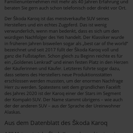
Familienunternehmen mit mehr als 40 Jahren Erfahrung und
beraten Sie gern auch schon telefonisch oder direkt vor Ort.
Der Škoda Karoq ist das meistverkaufte SUV seines
Herstellers und ein echtes Zugpferd. Das ist wenig
verwunderlich, wenn man bedenkt, dass es sich um den
würdigen Nachfolger des Yeti handelt. Der Klassiker wurde
in früheren Jahren bisweilen sogar als „best car of the world“
bezeichnet und seit 2017 füllt der Škoda Karoq voll und
ganz die Fußstapfen. Schon gleich zu Beginn reichte es für
ein „Goldenes Lenkrad“ und einen festen Platz in den Herzen
der Käuferinnen und Käufer. Letzteres führte sogar dazu,
dass seitens des Herstellers neue Produktionsstätten
erschlossen werden mussten, um der enormen Nachfrage
Herr zu werden. Spätestens seit dem gründlichen Facelift
des Jahres 2020 ist der Karoq einer der Stars im Segment
der Kompakt-SUV. Der Name stammt übrigens – wie auch
der der anderen SUV – aus der Sprache der Ureinwohner
Alaskas.
Aus dem Datenblatt des Škoda Karoq