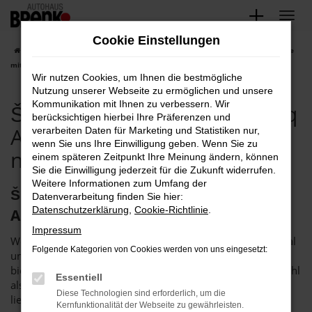
Zum
Hauptinhalt
Cookie Einstellungen
springen
Startseite
Bruchsal
Škoda
Škoda Bruchsal, Škoda Karoq Angebote
mit Lieferservice nach Bruchsal
Wir nutzen Cookies, um Ihnen die bestmögliche
Nutzung unserer Webseite zu ermöglichen und unsere
Kommunikation mit Ihnen zu verbessern. Wir
Škoda Bruchsal, Škoda Karoq
berücksichtigen hierbei Ihre Präferenzen und
Angebote mit Lieferservice
verarbeiten Daten für Marketing und Statistiken nur,
wenn Sie uns Ihre Einwilligung geben. Wenn Sie zu
nach Bruchsal
einem späteren Zeitpunkt Ihre Meinung ändern, können
Sie die Einwilligung jederzeit für die Zukunft widerrufen.
Weitere Informationen zum Umfang der
Škoda Karoq in Bruchsal – das
Datenverarbeitung finden Sie hier:
Datenschutzerklärung
,
Cookie-Richtlinie
.
Autohaus Brenk steht bereit
Impressum
Wenn Sie einen Škoda Karoq suchen, um fortan in Bruchsal
Folgende Kategorien von Cookies werden von uns eingesetzt:
unterwegs zu sein, sollten wir ins Gespräch kommen. Wir
bieten Ihnen dieses rundum überzeugende Fahrzeug sowohl
Essentiell
als Neuwagen als auch als günstige Tageszulassung. Wer
Diese Technologien sind erforderlich, um die
lieber in ein gut eingefahrenes Fahrzeug einsteigt, kommt
Kernfunktionalität der Webseite zu gewährleisten.