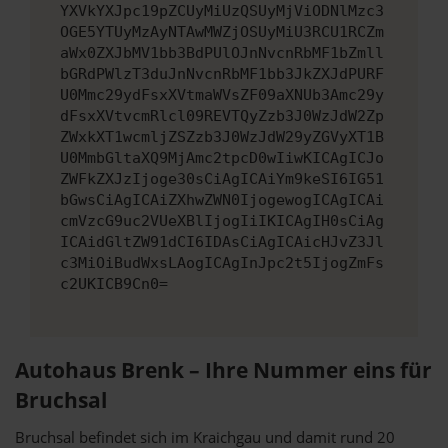
YXVkYXJpc19pZCUyMiUzQSUyMjViODNlMzc3
OGE5YTUyMzAyNTAwMWZjOSUyMiU3RCU1RCZm
aWx0ZXJbMV1bb3BdPUlOJnNvcnRbMF1bZmll
bGRdPWlzT3duJnNvcnRbMF1bb3JkZXJdPURF
U0Mmc29ydFsxXVtmaWVsZF09aXNUb3Amc29y
dFsxXVtvcmRlcl09REVTQyZzb3J0WzJdW2Zp
ZWxkXT1wcmljZSZzb3J0WzJdW29yZGVyXT1B
U0MmbGltaXQ9MjAmc2tpcD0wIiwKICAgICJo
ZWFkZXJzIjoge30sCiAgICAiYm9keSI6IG51
bGwsCiAgICAiZXhwZWN0IjogewogICAgICAi
cmVzcG9uc2VUeXBlIjogIiIKICAgIH0sCiAg
ICAidGltZW91dCI6IDAsCiAgICAicHJvZ3Jl
c3MiOiBudWxsLAogICAgInJpc2t5IjogZmFs
c2UKICB9Cn0=
Autohaus Brenk – Ihre Nummer eins für
Bruchsal
Bruchsal befindet sich im Kraichgau und damit rund 20