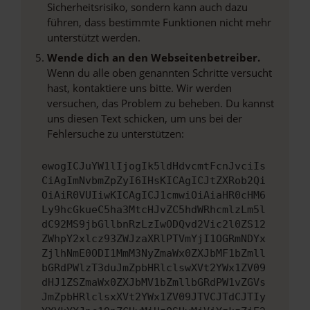
Sicherheitsrisiko, sondern kann auch dazu
führen, dass bestimmte Funktionen nicht mehr
unterstützt werden.
Wende dich an den Webseitenbetreiber.
Wenn du alle oben genannten Schritte versucht
hast, kontaktiere uns bitte. Wir werden
versuchen, das Problem zu beheben. Du kannst
uns diesen Text schicken, um uns bei der
Fehlersuche zu unterstützen:
ewogICJuYW1lIjogIk5ldHdvcmtFcnJvciIs
CiAgImNvbmZpZyI6IHsKICAgICJtZXRob2Qi
OiAiR0VUIiwKICAgICJ1cmwiOiAiaHR0cHM6
Ly9hcGkueC5ha3MtcHJvZC5hdWRhcmlzLm5l
dC92MS9jbGllbnRzLzIwODQvd2Vic2l0ZS12
ZWhpY2xlcz93ZWJzaXRlPTVmYjI1OGRmNDYx
ZjlhNmE0ODI1MmM3NyZmaWx0ZXJbMF1bZmll
bGRdPWlzT3duJmZpbHRlclswXVt2YWx1ZV09
dHJ1ZSZmaWx0ZXJbMV1bZmllbGRdPW1vZGVs
JmZpbHRlclsxXVt2YWx1ZV09JTVCJTdCJTIy