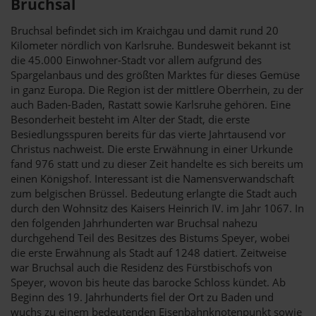
Bruchsal
Bruchsal befindet sich im Kraichgau und damit rund 20
Kilometer nördlich von Karlsruhe. Bundesweit bekannt ist
die 45.000 Einwohner-Stadt vor allem aufgrund des
Spargelanbaus und des größten Marktes für dieses Gemüse
in ganz Europa. Die Region ist der mittlere Oberrhein, zu der
auch Baden-Baden, Rastatt sowie Karlsruhe gehören. Eine
Besonderheit besteht im Alter der Stadt, die erste
Besiedlungsspuren bereits für das vierte Jahrtausend vor
Christus nachweist. Die erste Erwähnung in einer Urkunde
fand 976 statt und zu dieser Zeit handelte es sich bereits um
einen Königshof. Interessant ist die Namensverwandschaft
zum belgischen Brüssel. Bedeutung erlangte die Stadt auch
durch den Wohnsitz des Kaisers Heinrich IV. im Jahr 1067. In
den folgenden Jahrhunderten war Bruchsal nahezu
durchgehend Teil des Besitzes des Bistums Speyer, wobei
die erste Erwähnung als Stadt auf 1248 datiert. Zeitweise
war Bruchsal auch die Residenz des Fürstbischofs von
Speyer, wovon bis heute das barocke Schloss kündet. Ab
Beginn des 19. Jahrhunderts fiel der Ort zu Baden und
wuchs zu einem bedeutenden Eisenbahnknotenpunkt sowie