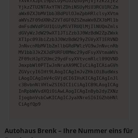
YXVkYXJpc19pZCUyMiUzQSUyMjVjYzkzZjE2
YjkzZTU2NTAxYTNlZDhiNSUyMiU3RCU1RCZm
aWx0ZXJbMV1bb3BdPUlOJmZpbHRlclsyXVtm
aWVsZF09dXNhZ2VTdGF0ZSZmaWx0ZXJbMl1b
dmFsdWVdPSU1QiUyMlVTRUQlMjIlNUQmZmls
dGVyWzJdW29wXT1JTiZzb3J0WzBdW2ZpZWxk
XT1pc093biZzb3J0WzBdW29yZGVyXT1ERVND
JnNvcnRbMV1bZmllbGRdPWlzVG9wJnNvcnRb
MV1bb3JkZXJdPURFU0Mmc29ydFsyXVtmaWVs
ZF09cHJpY2Umc29ydFsyXVtvcmRlcl09QVND
JmxpbWl0PTIwJnNraXA9MCIsCiAgICAiaGVh
ZGVycyI6IHt9LAogICAgImJvZHkiOiBudWxs
LAogICAgImV4cGVjdCI6IHsKICAgICAgInJl
c3BvbnNlVHlwZSI6ICIiCiAgICB9LAogICAg
InRpbWVvdXQiOiAwLAogICAgInByb2dyZXNz
IjogbnVsbCwKICAgICJyaXNreSI6IGZhbHNl
CiAgfQp9
Autohaus Brenk – Ihre Nummer eins für