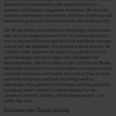
Marke Sie sich interessieren oder lassen Sie sich von
unserem erstklassigen Angeboten inspirieren. Wir sind ein
Familienunternehmen mit mehr als 40 Jahren Erfahrung und
beraten Sie gern auch schon telefonisch oder direkt vor Ort.
Der Škoda Kamiq ist einerseits ein Kleinwagen, andererseits
aber auch ein ausgewachsenes SUV. In Autokreisen spricht
man in diesem Fall von einem Mini-SUV und dieses Konzept
erweist sich als Volltreffer. Die technische Basis teilt sich der
Tscheche unter anderem mit Seat Arona und dem T-Cross
von Volkswagen und doch zeigen sich Škodatypische
Besonderheiten. Seit dem Debüt im Jahr 2019 ist der Škoda
Kamiq das kleinste SUV seines Herstellers und rangiert somit
unterhalb von Karoq und Kodiaq. Dennoch ist Platz in Hülle
und Fülle vorhanden und auch das Design weiß zu
überzeugen. Kurz gehaltene Überhänge und eine sportliche
Auslegung waren sicherlich mitentscheidend für das
„Goldene Lenkrad“ und den „red dot design award“ – ein
echter Star also.
Eckdaten des Škoda Kamiq