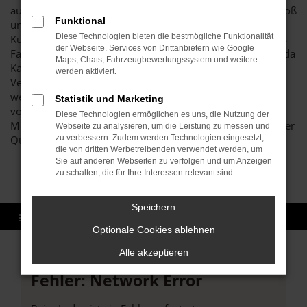
auf dem Markt. Unser Unternehmen schreibt Vertrauen groß
Funktional
und legt Wert auf eine langfristige Kundinnen- bzw.
Diese Technologien bieten die bestmögliche Funktionalität
Kundenbindung. Was das bedeutet? Vor allem, dass wir als
der Webseite. Services von Drittanbietern wie Google
Familienbetrieb den erstklassigen Zustand all unserer Škoda
Maps, Chats, Fahrzeugbewertungssystem und weitere
Kamiq Gebrauchtwagen sicherstellen und erst dann den
werden aktiviert.
Verkauf nach Bruchsal oder einen anderen Ort zulassen,
wenn garantiert keine Beschädigungen oder Fehler
Statistik und Marketing
vorliegen. Hierfür verantwortlich ist unsere Kfz-
Diese Technologien ermöglichen es uns, die Nutzung der
Meisterwerkstatt, die enorm hohe Maßstäbe hinsichtlich der
Webseite zu analysieren, um die Leistung zu messen und
Qualität anlegt.
zu verbessern. Zudem werden Technologien eingesetzt,
die von dritten Werbetreibenden verwendet werden, um
Sie auf anderen Webseiten zu verfolgen und um Anzeigen
zu schalten, die für Ihre Interessen relevant sind.
Speichern
Optionale Cookies ablehnen
Alle akzeptieren
Fehler: Network Error