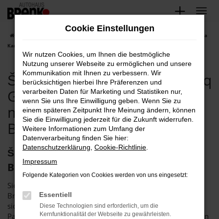
Zum
Hauptinhalt
Cookie Einstellungen
springen
Startseite
Bruchsal
Škoda
Škoda Kamiq
Škoda Bruchsal, Škoda
Kamiq Gebrauchtwagen Angebote mit Lieferservice nach Bruchsal
Wir nutzen Cookies, um Ihnen die bestmögliche
Nutzung unserer Webseite zu ermöglichen und unsere
Kommunikation mit Ihnen zu verbessern. Wir
Škoda Bruchsal, Škoda Kamiq
berücksichtigen hierbei Ihre Präferenzen und
Gebrauchtwagen Angebote
verarbeiten Daten für Marketing und Statistiken nur,
wenn Sie uns Ihre Einwilligung geben. Wenn Sie zu
mit Lieferservice nach
einem späteren Zeitpunkt Ihre Meinung ändern, können
Sie die Einwilligung jederzeit für die Zukunft widerrufen.
Bruchsal
Weitere Informationen zum Umfang der
Datenverarbeitung finden Sie hier:
Datenschutzerklärung
,
Cookie-Richtlinie
.
Škoda Kamiq Gebrauchtwagen – für
Impressum
Bruchsal bei Brenk
Folgende Kategorien von Cookies werden von uns eingesetzt:
Sie suchen einen Škoda Kamiq Gebrauchtwagen für
Bruchsal? Dann fackeln Sie nicht lang, sondern wenden Sie
Essentiell
sich direkt an uns. Das Autohaus Brenk ist der perfekte
Diese Technologien sind erforderlich, um die
Kernfunktionalität der Webseite zu gewährleisten.
Partner für Gebrauchtfahrzeuge und seit mehr als 40 Jahren