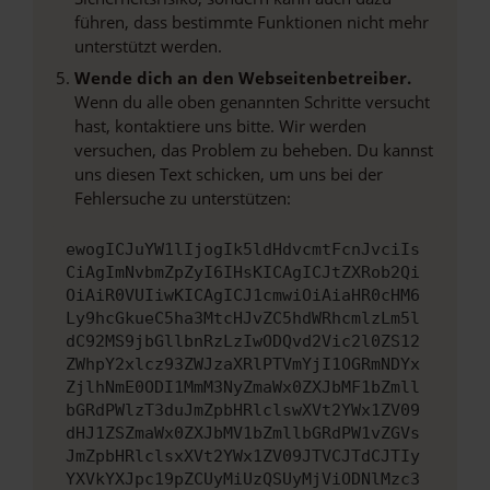
führen, dass bestimmte Funktionen nicht mehr
unterstützt werden.
Wende dich an den Webseitenbetreiber.
Wenn du alle oben genannten Schritte versucht
hast, kontaktiere uns bitte. Wir werden
versuchen, das Problem zu beheben. Du kannst
uns diesen Text schicken, um uns bei der
Fehlersuche zu unterstützen:
ewogICJuYW1lIjogIk5ldHdvcmtFcnJvciIs
CiAgImNvbmZpZyI6IHsKICAgICJtZXRob2Qi
OiAiR0VUIiwKICAgICJ1cmwiOiAiaHR0cHM6
Ly9hcGkueC5ha3MtcHJvZC5hdWRhcmlzLm5l
dC92MS9jbGllbnRzLzIwODQvd2Vic2l0ZS12
ZWhpY2xlcz93ZWJzaXRlPTVmYjI1OGRmNDYx
ZjlhNmE0ODI1MmM3NyZmaWx0ZXJbMF1bZmll
bGRdPWlzT3duJmZpbHRlclswXVt2YWx1ZV09
dHJ1ZSZmaWx0ZXJbMV1bZmllbGRdPW1vZGVs
JmZpbHRlclsxXVt2YWx1ZV09JTVCJTdCJTIy
YXVkYXJpc19pZCUyMiUzQSUyMjViODNlMzc3