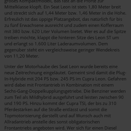
großes Kompaktmodell, das fast an die Pforte zur
Mittelklasse klopft. Ein Seat Leon ist stets 1,80 Meter breit
und streckt sich auf 1,44 Meter bzw. 1,46 Meter in die Höhe.
Erfreulich ist das üppige Platzangebot, das natürlich für bis
zu fünf Erwachsene ausreicht und zudem einen Kofferraum
mit 380 bzw. 620 Liter Volumen bietet. Wer es auf die Spitze
treiben möchte, klappt die hinteren Sitze des Leon ST um
und erlangt so 1.600 Liter Laderaumvolumen. Dem
gegenüber steht ein vergleichsweise geringer Wendekreis
von 11,20 Meter.
Unter der Motorhaube des Seat Leon wurde bereits eine
neue Zeitrechnung eingeläutet. Gemeint sind damit die Plug-
In-Hybride mit 204 PS bzw. 245 PS im Cupra Leon. Gefahren
wird dabei mit Frontantrieb in Kombination mit einem
Sechs-Gang-Doppelkupplungsgetriebe. Die Benziner werden
zum Teil als Mildhybrid ausgeführt und leisten zwischen 90
und 190 PS. Hinzu kommt der Cupra TSI, der bis zu 310
Pferdestärken auf die Straße entlässt und somit die
Topmotorisierung darstellt und auf Wunsch auch mit
Allradantrieb anstelle des sonst obligatorischen
Frontantriebs angeboten wird. Wer sich für einen Diesel