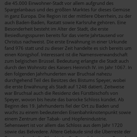
die 45.000 Einwohner-Stadt vor allem aufgrund des
Spargelanbaus und des größten Marktes für dieses Gemüse
in ganz Europa. Die Region ist der mittlere Oberrhein, zu der
auch Baden-Baden, Rastatt sowie Karlsruhe gehören. Eine
Besonderheit besteht im Alter der Stadt, die erste
Besiedlungsspuren bereits für das vierte Jahrtausend vor
Christus nachweist. Die erste Erwähnung in einer Urkunde
fand 976 statt und zu dieser Zeit handelte es sich bereits um
einen Königshof. Interessant ist die Namensverwandschaft
zum belgischen Brüssel. Bedeutung erlangte die Stadt auch
durch den Wohnsitz des Kaisers Heinrich IV. im Jahr 1067. In
den folgenden Jahrhunderten war Bruchsal nahezu
durchgehend Teil des Besitzes des Bistums Speyer, wobei
die erste Erwähnung als Stadt auf 1248 datiert. Zeitweise
war Bruchsal auch die Residenz des Fürstbischofs von
Speyer, wovon bis heute das barocke Schloss kündet. Ab
Beginn des 19. Jahrhunderts fiel der Ort zu Baden und
wuchs zu einem bedeutenden Eisenbahnknotenpunkt sowie
einem Zentrum der Tabak- und Hopfenindustrie.
Sehenswert ist vor allem das Schloss aus dem Jahr 1720
sowie das Belvedere. Ältere Gebäude sind die Überreste der