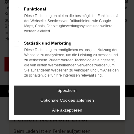
ganz sicher bei unserem breit gefächerten Sortiment an Seat
Leon Gebrauchtwagen und Jahreswagen auf seine oder ihre
Funktional
Kosten. Wir lassen die Preise purzeln und sind auf Wunsch
Diese Technologien bieten die bestmögliche Funktionalität
auch zu einer Lieferung nach Bruchsal bereit. Das Autohaus
der Webseite. Services von Drittanbietern wie Google
Brenk steht für Vielfalt und erstklassige Preise. Darüber
Maps, Chats, Fahrzeugbewertungssystem und weitere
werden aktiviert.
hinaus sichern wir Ihnen auch im Gebrauchtwagenbereich
eine erstklassige Qualität all unserer Fahrzeuge zu.
Statistik und Marketing
Diese Technologien ermöglichen es uns, die Nutzung der
Webseite zu analysieren, um die Leistung zu messen und
zu verbessern. Zudem werden Technologien eingesetzt,
TAGESZULASSUNG
die von dritten Werbetreibenden verwendet werden, um
BRUCHSAL
Sie auf anderen Webseiten zu verfolgen und um Anzeigen
zu schalten, die für Ihre Interessen relevant sind.
Speichern
Optionale Cookies ablehnen
Alle akzeptieren
Fehler: Network Error
Beim Laden ist ein Fehler aufgetreten.