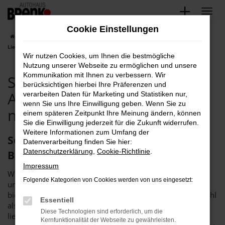
Zum
Hauptinhalt
Cookie Einstellungen
springen
Startseite
Bruchsal
Seat
Seat Bruchsal, Seat Leon Angebote mit
Lieferservice nach Bruchsal
Wir nutzen Cookies, um Ihnen die bestmögliche
Nutzung unserer Webseite zu ermöglichen und unsere
Kommunikation mit Ihnen zu verbessern. Wir
Seat Bruchsal, Seat Leon
berücksichtigen hierbei Ihre Präferenzen und
Angebote mit Lieferservice
verarbeiten Daten für Marketing und Statistiken nur,
wenn Sie uns Ihre Einwilligung geben. Wenn Sie zu
nach Bruchsal
einem späteren Zeitpunkt Ihre Meinung ändern, können
Sie die Einwilligung jederzeit für die Zukunft widerrufen.
Weitere Informationen zum Umfang der
Seat Leon in Bruchsal – das Autohaus
Datenverarbeitung finden Sie hier:
Datenschutzerklärung
,
Cookie-Richtlinie
.
Brenk steht bereit
Impressum
Wenn Sie einen Seat Leon suchen, um fortan in Bruchsal
Folgende Kategorien von Cookies werden von uns eingesetzt:
unterwegs zu sein, sollten wir ins Gespräch kommen. Wir
bieten Ihnen dieses rundum überzeugende Fahrzeug sowohl
Essentiell
als Neuwagen als auch als günstige Tageszulassung. Wer
Diese Technologien sind erforderlich, um die
lieber in ein gut eingefahrenes Fahrzeug einsteigt, kommt
Kernfunktionalität der Webseite zu gewährleisten.