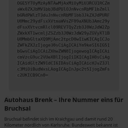
OGE5YTUyMzAyNTAwMjAxMiUyMiU3RCU1RCZm
aWx0ZXJbMV1bb3BdPUlOJnNvcnRbMF1bZmll
bGRdPWlzT3duJnNvcnRbMF1bb3JkZXJdPURF
U0Mmc29ydFsxXVtmaWVsZF09aXNUb3Amc29y
dFsxXVtvcmRlcl09REVTQyZzb3J0WzJdW2Zp
ZWxkXT1wcmljZSZzb3J0WzJdW29yZGVyXT1B
U0MmbGltaXQ9MjAmc2tpcD0wIiwKICAgICJo
ZWFkZXJzIjoge30sCiAgICAiYm9keSI6IG51
bGwsCiAgICAiZXhwZWN0IjogewogICAgICAi
cmVzcG9uc2VUeXBlIjogIiIKICAgIH0sCiAg
ICAidGltZW91dCI6IDAsCiAgICAicHJvZ3Jl
c3MiOiBudWxsLAogICAgInJpc2t5IjogZmFs
c2UKICB9Cn0=
Autohaus Brenk – Ihre Nummer eins für
Bruchsal
Bruchsal befindet sich im Kraichgau und damit rund 20
Kilometer nördlich von Karlsruhe. Bundesweit bekannt ist