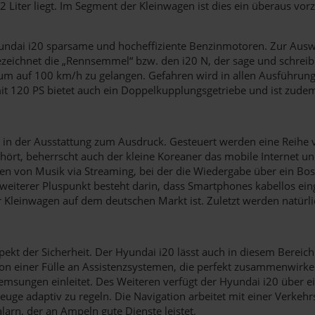
iter liegt. Im Segment der Kleinwagen ist dies ein überaus vor
dai i20 sparsame und hocheffiziente Benzinmotoren. Zur Auswah
zeichnet die „Rennsemmel“ bzw. den i20 N, der sage und schreib
um auf 100 km/h zu gelangen. Gefahren wird in allen Ausführunge
mit 120 PS bietet auch ein Doppelkupplungsgetriebe und ist zude
in der Ausstattung zum Ausdruck. Gesteuert werden eine Reihe v
ehört, beherrscht auch der kleine Koreaner das mobile Internet 
Hören von Musik via Streaming, bei der die Wiedergabe über ein 
weiterer Pluspunkt besteht darin, dass Smartphones kabellos ein
r Kleinwagen auf dem deutschen Markt ist. Zuletzt werden natürl
pekt der Sicherheit. Der Hyundai i20 lässt auch in diesem Bereic
n einer Fülle an Assistenzsystemen, die perfekt zusammenwirken.
msungen einleitet. Des Weiteren verfügt der Hyundai i20 über ei
ge adaptiv zu regeln. Die Navigation arbeitet mit einer Verkeh
alarn, der an Ampeln gute Dienste leistet.