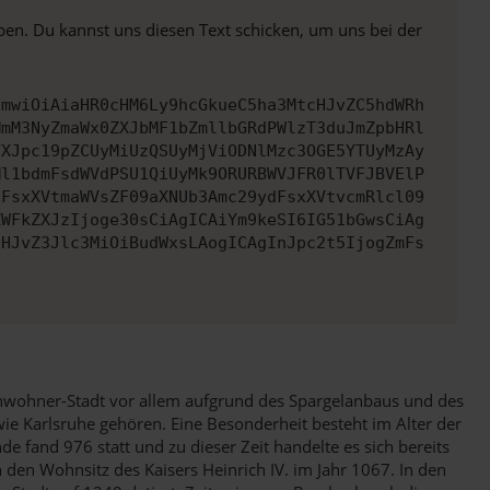
ben. Du kannst uns diesen Text schicken, um uns bei der
cmwiOiAiaHR0cHM6Ly9hcGkueC5ha3MtcHJvZC5hdWRh
MmM3NyZmaWx0ZXJbMF1bZmllbGRdPWlzT3duJmZpbHRl
YXJpc19pZCUyMiUzQSUyMjViODNlMzc3OGE5YTUyMzAy
Ml1bdmFsdWVdPSU1QiUyMk9ORURBWVJFR0lTVFJBVElP
dFsxXVtmaWVsZF09aXNUb3Amc29ydFsxXVtvcmRlcl09
ZWFkZXJzIjoge30sCiAgICAiYm9keSI6IG51bGwsCiAg
cHJvZ3Jlc3MiOiBudWxsLAogICAgInJpc2t5IjogZmFs
Einwohner-Stadt vor allem aufgrund des Spargelanbaus und des
ie Karlsruhe gehören. Eine Besonderheit besteht im Alter der
de fand 976 statt und zu dieser Zeit handelte es sich bereits
den Wohnsitz des Kaisers Heinrich IV. im Jahr 1067. In den