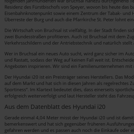
folgenden Jahrhunderten war Bruchsal nahezu durchgehend Teil
Residenz des Fürstbischofs von Speyer, wovon bis heute das b
Eisenbahnknotenpunkt sowie einem Zentrum der Tabak- und Hop
Überreste der Burg und auch die Pfarrkirche St. Peter lohnt e
Die Wirtschaft von Bruchsal ist vielfältig. In der Stadt find
zwei Bundesstraßen profitieren. Auch ist Bruchsal mit dem Z
Verkehrsschildern und der Antriebstechnik und natürlich stellt
Wer in Bruchsal ein neues Auto sucht, wird ganz sicher im Au
und Rastatt, sodass der Weg auf keinen Fall weit ist. Entscheid
Angeboten inspirieren. Wir sind ein Familienunternehmen mit m
Der Hyundai i20 ist ein Preisträger seines Herstellers. Das Mo
auf dem Markt und hat sich in diesen Jahren als regelrechtes
Sportiness“. Im Klartext bedeutet dies, dass einerseits sportl
erfolgreich weiterverfolgt und laut Hersteller steht das Fahrzeu
Aus dem Datenblatt des Hyundai i20
Gerade einmal 4,04 Meter misst der Hyundai i20 und ist damit e
bemerkenswert und hat sich gegenüber früheren Ausführungen er
gefahren werden und es passen auch noch die Einkäufe oder ein