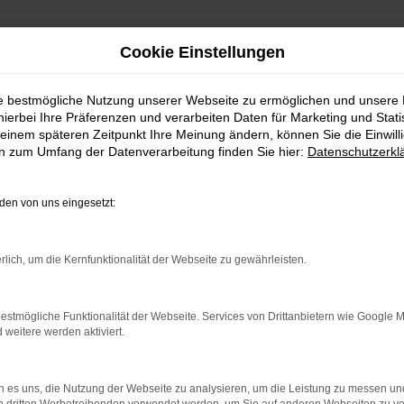
Cookie Einstellungen
i i20 Tageszulassung Angebote mit Lieferservice nach Bruchsal
ie bestmögliche Nutzung unserer Webseite zu ermöglichen und unsere
 Hyundai i20 Tages
hierbei Ihre Präferenzen und verarbeiten Daten für Marketing und Stati
einem späteren Zeitpunkt Ihre Meinung ändern, können Sie die Einwillig
en zum Umfang der Datenverarbeitung finden Sie hier:
Datenschutzerkl
erservice nach Bruc
en von uns eingesetzt:
ung unterwegs in Bruchsal
rlich, um die Kernfunktionalität der Webseite zu gewährleisten.
te. Bei einer Hyundai i20 Tageszulassung handelt es sich um die
em passenden Fahrzeug ist, steigt mit einer Hyundai i20 Tageszu
intägige Zulassung des angebotenen Modells, die in Bruchsal od
estmögliche Funktionalität der Webseite. Services von Drittanbietern wie Google 
ebrauchtwagen, denn schließlich existiert offiziell ein Vorbesit
eitere werden aktiviert.
 Auto noch nicht gefahren wurde.
 es uns, die Nutzung der Webseite zu analysieren, um die Leistung zu messen u