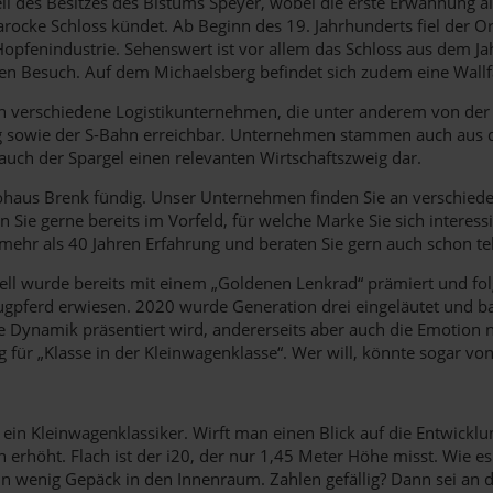
 des Besitzes des Bistums Speyer, wobei die erste Erwähnung als 
arocke Schloss kündet. Ab Beginn des 19. Jahrhunderts fiel der
fenindustrie. Sehenswert ist vor allem das Schloss aus dem Jah
inen Besuch. Auf dem Michaelsberg befindet sich zudem eine Wallf
en sich verschiedene Logistikunternehmen, die unter anderem von 
ug sowie der S-Bahn erreichbar. Unternehmen stammen auch aus 
 auch der Spargel einen relevanten Wirtschaftszweig dar.
tohaus Brenk fündig. Unser Unternehmen finden Sie an verschied
en Sie gerne bereits im Vorfeld, für welche Marke Sie sich interes
ehr als 40 Jahren Erfahrung und beraten Sie gern auch schon tel
dell wurde bereits mit einem „Goldenen Lenkrad“ prämiert und fol
 Zugpferd erwiesen. 2020 wurde Generation drei eingeläutet und 
iche Dynamik präsentiert wird, andererseits aber auch die Emotio
g für „Klasse in der Kleinwagenklasse“. Wer will, könnte sogar von 
in Kleinwagenklassiker. Wirft man einen Blick auf die Entwicklun
höht. Flach ist der i20, der nur 1,45 Meter Höhe misst. Wie es 
 wenig Gepäck in den Innenraum. Zahlen gefällig? Dann sei an die