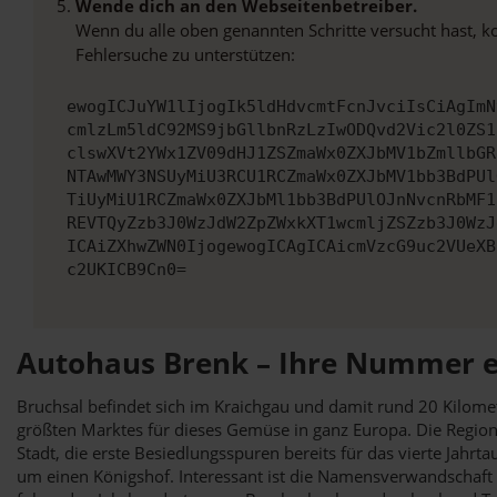
Wende dich an den Webseitenbetreiber.
Wenn du alle oben genannten Schritte versucht hast, k
Fehlersuche zu unterstützen:
ewogICJuYW1lIjogIk5ldHdvcmtFcnJvciIsCiAgImN
cmlzLm5ldC92MS9jbGllbnRzLzIwODQvd2Vic2l0ZS1
clswXVt2YWx1ZV09dHJ1ZSZmaWx0ZXJbMV1bZmllbGR
NTAwMWY3NSUyMiU3RCU1RCZmaWx0ZXJbMV1bb3BdPUl
TiUyMiU1RCZmaWx0ZXJbMl1bb3BdPUlOJnNvcnRbMF1
REVTQyZzb3J0WzJdW2ZpZWxkXT1wcmljZSZzb3J0WzJ
ICAiZXhwZWN0IjogewogICAgICAicmVzcG9uc2VUeXB
c2UKICB9Cn0=
Autohaus Brenk – Ihre Nummer ei
Bruchsal befindet sich im Kraichgau und damit rund 20 Kilome
größten Marktes für dieses Gemüse in ganz Europa. Die Region 
Stadt, die erste Besiedlungsspuren bereits für das vierte Jahrt
um einen Königshof. Interessant ist die Namensverwandschaft z