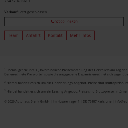
76437 Rastatt
Verkauf
: jetzt geschlossen
07222 - 91670
Team
Anfahrt
Kontakt
Mehr Infos
1
Ehemaliger Neupreis (Unverbindliche Preisempfehlung des Herstellers am Tag der E
Der errechnete Preisvorteil sowie die angegebene Ersparnis errechnet sich gegenüb
2
Hierbei handelt es sich um ein Finanzierungs-Angebot. Preise sind Bruttopreise. I
3
Hierbei handelt es sich um ein Leasing-Angebot. Preise sind Bruttopreise. Irrtümer
© 2026 Autohaus Brenk GmbH | Im Husarenlager 1 | DE-76187 Karlsruhe | info@a