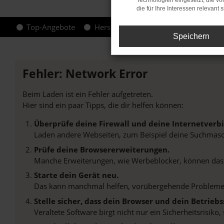
Technologien eingesetzt, die v
die für Ihre Interessen relevant s
Top-Angebote
Hersteller-Info
Speichern
Fehler: Network Error
Beim Laden ist ein Fehler aufgetreten.
Hier sind ein paar Tipps, die dir helfen können:
Überprüfe deine Firewall und deine Internetverb
Laden andere Webseiten, zum Beispiel deine Suchmasc
Prüfe deine Browsererweiterungen.
Manche Erweiterungen, wie Werbeblocker, können das L
Starte dein Gerät neu.
Das kann manchmal helfen, vorübergehende Probleme
Stelle sicher, dass dein Browser und dein Betrie
Veraltete Software birgt nicht nur ein Sicherheitsrisi