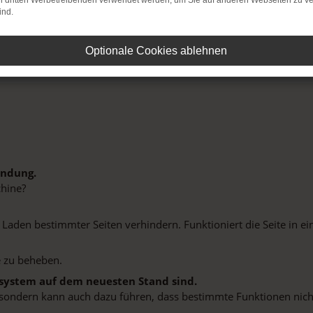
on dritten Werbetreibenden verwendet werden, um Sie auf anderen Webseiten zu ve
ind.
Optionale Cookies ablehnen
indung.
hine?
aden bestimmter Seiten verhindern. Funktioniert die Seite in e
 zu beheben.
bssystem auf dem neuesten Stand sind.
ko, sondern kann auch dazu führen, dass bestimmte Funktionen nic