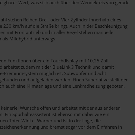
zeigbarer Wert, was sich auch über den Wendekreis von gerade
l stehen Reihen-Drei- oder Vier-Zylinder innerhalb eines
e 230 km/h auf die Straße bringt. Auch in der Beschleunigung
n mit Frontantrieb und in aller Regel stehen manuelle
m als Mildhybrid unterwegs.
on Funktionen über ein Touchdisplay mit 10,25 Zoll
und arbeitet zudem mit der BlueLink® Technik und damit
Bose-Premiumsystem möglich ist. Subwoofer und acht
gebunden und aufgeladen werden. Einen Superlative stellt der
ich auch eine Klimaanlage und eine Lenkradheizung geboten.
h keinerlei Wünsche offen und arbeitet mit der aus anderen
 Ein Spurhalteassistent ist ebenso mit dabei wie ein
nen Toter-Winkel-Warner und ist in der Lage, die
rszeichenerkennung und bremst sogar vor dem Einfahren in