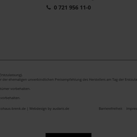
0 721 956 11-0
rstzulassung).
er der ehemaligen unverbindlichen Preisempfehlung des Herstellers am Tag der Erstzula
rrtümer vorbehalten.
 vorbehalten.
utohaus-brenk.de |
Webdesign by audaris.de
Barrierefreiheit
Impre