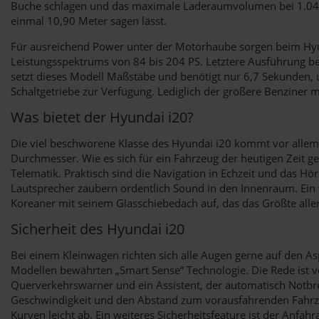
Buche schlagen und das maximale Laderaumvolumen bei 1.042 L
einmal 10,90 Meter sagen lässt.
Für ausreichend Power unter der Motorhaube sorgen beim Hyun
Leistungsspektrums von 84 bis 204 PS. Letztere Ausführung be
setzt dieses Modell Maßstäbe und benötigt nur 6,7 Sekunden, 
Schaltgetriebe zur Verfügung. Lediglich der größere Benziner 
Was bietet der Hyundai i20?
Die viel beschworene Klasse des Hyundai i20 kommt vor allem 
Durchmesser. Wie es sich für ein Fahrzeug der heutigen Zeit g
Telematik. Praktisch sind die Navigation in Echzeit und das 
Lautsprecher zaubern ordentlich Sound in den Innenraum. Ein 
Koreaner mit seinem Glasschiebedach auf, das das Größte alle
Sicherheit des Hyundai i20
Bei einem Kleinwagen richten sich alle Augen gerne auf den As
Modellen bewährten „Smart Sense“ Technologie. Die Rede ist vo
Querverkehrswarner und ein Assistent, der automatisch Notbre
Geschwindigkeit und den Abstand zum vorausfahrenden Fahrzeu
Kurven leicht ab. Ein weiteres Sicherheitsfeature ist der Anfahr