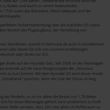
Stadt auf 1248 datiert. Zeitweise war Bruchsal auch die
 Ort zu Baden und wuchs zu einem bedeutenden
r 1720 sowie das Belvedere. Ältere Gebäude sind die
ahrtskapelle.
der perfekten Verkehrsanbindung über die Autobahn A5 sowie
dem Bereich des Flugzeugbaus, der Herstellung von
enen Standorten, sowohl in Karlsruhe als auch in Gondelsheim
sieren oder lassen Sie sich von unserem erstklassigen
efonisch oder direkt vor Ort.
gte direkt auf den Hyundai Getz. Seit 2008 ist der Kleinwagen
baut erstmals auf die neue Designvorgabe der „Sensouus
n nicht zu kurz kommt. Mit dem Hyundai i20 wird dieser Ansatz
„Extraklasse“ sprechen, denn die Liste der Extras ist lang.
g des Modells, so ist vor allem die Breite von 1,78 Meter
sich für einen Kleinwagen gehört, kann problemlos zu fünft
ser Stelle verraten, dass 326 Liter allein im Kofferraum zu