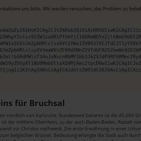
ontaktiere uns bitte. Wir werden versuchen, das Problem zu behe
vbmZpZyI6IHsKICAgICJtZXRob2QiOiAiR0VUIiwKICAgICJ1
2ZWhpY2xlcz93ZWJzaXRlPTVmYjI1OGRmNDYxZjlhNmE0ODI1
dPW1vZGVsJmZpbHRlclsxXVt2YWx1ZV09JTVCJTdCJTIyYXVk
OJmZpbHRlclsyXVtmaWVsZF09dXNhZ2VTdGF0ZSZmaWx0ZXJb
bZmllbGRdPWlzT3duJnNvcnRbMF1bb3JkZXJdPURFU0Mmc29y
dW29yZGVyXT1BU0MmbGltaXQ9MjAmc2tpcD0wIiwKICAgICJo
lIjogIiIKICAgIH0sCiAgICAidGltZW91dCI6IDAsCiAgICAi
ns für Bruchsal
ter nördlich von Karlsruhe. Bundesweit bekannt ist die 45.000 
ist der mittlere Oberrhein, zu der auch Baden-Baden, Rastatt sow
ausend vor Christus nachweist. Die erste Erwähnung in einer Urkun
um belgischen Brüssel. Bedeutung erlangte die Stadt auch durch 