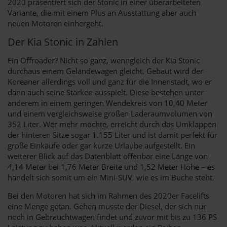
2020 präsentiert sich der Stonic in einer überarbeiteten
Variante, die mit einem Plus an Ausstattung aber auch
neuen Motoren einhergeht.
Der Kia Stonic in Zahlen
Ein Offroader? Nicht so ganz, wenngleich der Kia Stonic
durchaus einem Geländewagen gleicht. Gebaut wird der
Koreaner allerdings voll und ganz für die Innenstadt, wo er
dann auch seine Stärken ausspielt. Diese bestehen unter
anderem in einem geringen Wendekreis von 10,40 Meter
und einem vergleichsweise großen Laderaumvolumen von
352 Liter. Wer mehr möchte, erreicht durch das Umklappen
der hinteren Sitze sogar 1.155 Liter und ist damit perfekt für
große Einkäufe oder gar kurze Urlaube aufgestellt. Ein
weiterer Blick auf das Datenblatt offenbar eine Länge von
4,14 Meter bei 1,76 Meter Breite und 1,52 Meter Höhe – es
handelt sich somit um ein Mini-SUV, wie es im Buche steht.
Bei den Motoren hat sich im Rahmen des 2020er Facelifts
eine Menge getan. Gehen musste der Diesel, der sich nur
noch in Gebrauchtwagen findet und zuvor mit bis zu 136 PS