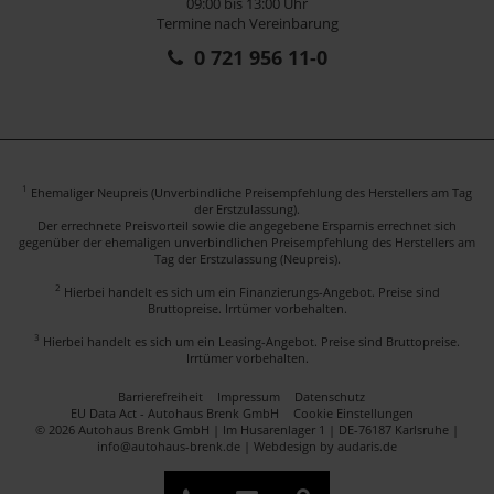
09:00 bis 13:00 Uhr
Termine nach Vereinbarung
0 721 956 11-0
1
Ehemaliger Neupreis (Unverbindliche Preisempfehlung des Herstellers am Tag
der Erstzulassung).
Der errechnete Preisvorteil sowie die angegebene Ersparnis errechnet sich
gegenüber der ehemaligen unverbindlichen Preisempfehlung des Herstellers am
Tag der Erstzulassung (Neupreis).
2
Hierbei handelt es sich um ein Finanzierungs-Angebot. Preise sind
Bruttopreise. Irrtümer vorbehalten.
3
Hierbei handelt es sich um ein Leasing-Angebot. Preise sind Bruttopreise.
Irrtümer vorbehalten.
Barrierefreiheit
Impressum
Datenschutz
EU Data Act - Autohaus Brenk GmbH
Cookie Einstellungen
© 2026 Autohaus Brenk GmbH | Im Husarenlager 1 | DE-76187 Karlsruhe |
info@autohaus-brenk.de |
Webdesign by audaris.de