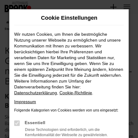
Zum
Hauptinhalt
Cookie Einstellungen
springen
Startseite
Baden-Baden
Kia
Kia Stonic
Kia Baden-Baden, Kia
Stonic Gebrauchtwagen Angebote mit Lieferservice nach Baden-Baden
Wir nutzen Cookies, um Ihnen die bestmögliche
Nutzung unserer Webseite zu ermöglichen und unsere
Kommunikation mit Ihnen zu verbessern. Wir
Kia Baden-Baden, Kia Stonic
berücksichtigen hierbei Ihre Präferenzen und
Gebrauchtwagen Angebote
verarbeiten Daten für Marketing und Statistiken nur,
wenn Sie uns Ihre Einwilligung geben. Wenn Sie zu
mit Lieferservice nach Baden-
einem späteren Zeitpunkt Ihre Meinung ändern, können
Sie die Einwilligung jederzeit für die Zukunft widerrufen.
Baden
Weitere Informationen zum Umfang der
Datenverarbeitung finden Sie hier:
Datenschutzerklärung
,
Cookie-Richtlinie
.
Kia Stonic Gebrauchtwagen – für
Impressum
Baden-Baden bei Brenk
Folgende Kategorien von Cookies werden von uns eingesetzt:
Sie suchen einen Kia Stonic Gebrauchtwagen für Baden-
Baden? Dann fackeln Sie nicht lang, sondern wenden Sie sich
Essentiell
direkt an uns. Das Autohaus Brenk ist der perfekte Partner
Diese Technologien sind erforderlich, um die
Kernfunktionalität der Webseite zu gewährleisten.
für Gebrauchtfahrzeuge und seit mehr als 40 Jahren auf dem