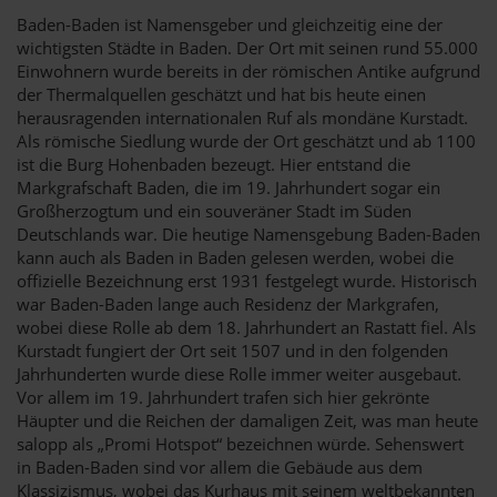
Baden-Baden ist Namensgeber und gleichzeitig eine der
wichtigsten Städte in Baden. Der Ort mit seinen rund 55.000
Einwohnern wurde bereits in der römischen Antike aufgrund
der Thermalquellen geschätzt und hat bis heute einen
herausragenden internationalen Ruf als mondäne Kurstadt.
Als römische Siedlung wurde der Ort geschätzt und ab 1100
ist die Burg Hohenbaden bezeugt. Hier entstand die
Markgrafschaft Baden, die im 19. Jahrhundert sogar ein
Großherzogtum und ein souveräner Stadt im Süden
Deutschlands war. Die heutige Namensgebung Baden-Baden
kann auch als Baden in Baden gelesen werden, wobei die
offizielle Bezeichnung erst 1931 festgelegt wurde. Historisch
war Baden-Baden lange auch Residenz der Markgrafen,
wobei diese Rolle ab dem 18. Jahrhundert an Rastatt fiel. Als
Kurstadt fungiert der Ort seit 1507 und in den folgenden
Jahrhunderten wurde diese Rolle immer weiter ausgebaut.
Vor allem im 19. Jahrhundert trafen sich hier gekrönte
Häupter und die Reichen der damaligen Zeit, was man heute
salopp als „Promi Hotspot“ bezeichnen würde. Sehenswert
in Baden-Baden sind vor allem die Gebäude aus dem
Klassizismus, wobei das Kurhaus mit seinem weltbekannten