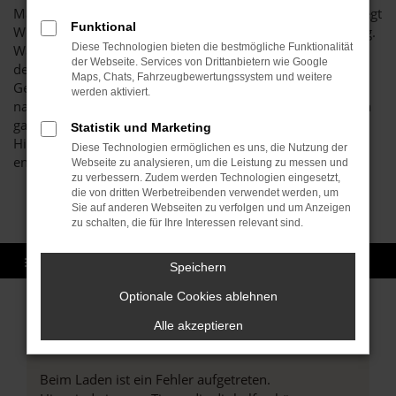
Markt. Unser Unternehmen schreibt Vertrauen groß und legt
Funktional
Wert auf eine langfristige Kundinnen- bzw. Kundenbindung.
Diese Technologien bieten die bestmögliche Funktionalität
Was das bedeutet? Vor allem, dass wir als Familienbetrieb
der Webseite. Services von Drittanbietern wie Google
den erstklassigen Zustand all unserer Kia Stonic
Maps, Chats, Fahrzeugbewertungssystem und weitere
Gebrauchtwagen sicherstellen und erst dann den Verkauf
werden aktiviert.
nach Baden-Baden oder einen anderen Ort zulassen, wenn
garantiert keine Beschädigungen oder Fehler vorliegen.
Statistik und Marketing
Hierfür verantwortlich ist unsere Kfz-Meisterwerkstatt, die
Diese Technologien ermöglichen es uns, die Nutzung der
enorm hohe Maßstäbe hinsichtlich der Qualität anlegt.
Webseite zu analysieren, um die Leistung zu messen und
zu verbessern. Zudem werden Technologien eingesetzt,
die von dritten Werbetreibenden verwendet werden, um
Sie auf anderen Webseiten zu verfolgen und um Anzeigen
zu schalten, die für Ihre Interessen relevant sind.
Speichern
Optionale Cookies ablehnen
Alle akzeptieren
Fehler: Network Error
Beim Laden ist ein Fehler aufgetreten.