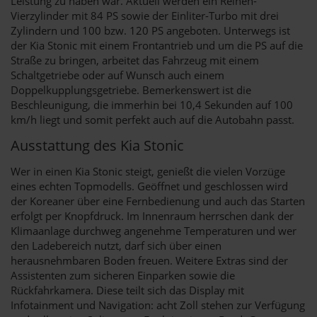
Leistung zu haben war. Aktuell werden ein Reihen-
Vierzylinder mit 84 PS sowie der Einliter-Turbo mit drei
Zylindern und 100 bzw. 120 PS angeboten. Unterwegs ist
der Kia Stonic mit einem Frontantrieb und um die PS auf die
Straße zu bringen, arbeitet das Fahrzeug mit einem
Schaltgetriebe oder auf Wunsch auch einem
Doppelkupplungsgetriebe. Bemerkenswert ist die
Beschleunigung, die immerhin bei 10,4 Sekunden auf 100
km/h liegt und somit perfekt auch auf die Autobahn passt.
Ausstattung des Kia Stonic
Wer in einen Kia Stonic steigt, genießt die vielen Vorzüge
eines echten Topmodells. Geöffnet und geschlossen wird
der Koreaner über eine Fernbedienung und auch das Starten
erfolgt per Knopfdruck. Im Innenraum herrschen dank der
Klimaanlage durchweg angenehme Temperaturen und wer
den Ladebereich nutzt, darf sich über einen
herausnehmbaren Boden freuen. Weitere Extras sind der
Assistenten zum sicheren Einparken sowie die
Rückfahrkamera. Diese teilt sich das Display mit
Infotainment und Navigation: acht Zoll stehen zur Verfügung