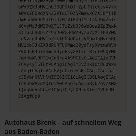
OGE5YTUyMzAyNTAwMjJmYSUyMiU3RCU1RCZm
aWx0ZXJbMV1bb3BdPUlOJmZpbHRlclsyXVtm
aWVsZF09dXNhZ2VTdGF0ZSZmaWx0ZXJbMl1b
dmFsdWVdPSU1QiUyMlVTRUQlMjIlNUQmZmls
dGVyWzJdW29wXT1JTiZzb3J0WzBdW2ZpZWxk
XT1pc093biZzb3J0WzBdW29yZGVyXT1ERVND
JnNvcnRbMV1bZmllbGRdPWlzVG9wJnNvcnRb
MV1bb3JkZXJdPURFU0Mmc29ydFsyXVtmaWVs
ZF09cHJpY2Umc29ydFsyXVtvcmRlcl09QVND
JmxpbWl0PTIwJnNraXA9MCIsCiAgICAiaGVh
ZGVycyI6IHt9LAogICAgImJvZHkiOiBudWxs
LAogICAgImV4cGVjdCI6IHsKICAgICAgInJl
c3BvbnNlVHlwZSI6ICIiCiAgICB9LAogICAg
InRpbWVvdXQiOiAwLAogICAgInByb2dyZXNz
IjogbnVsbCwKICAgICJyaXNreSI6IGZhbHNl
CiAgfQp9
Autohaus Brenk – auf schnellem Weg
aus Baden-Baden