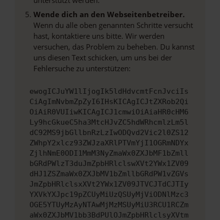
Wende dich an den Webseitenbetreiber.
Wenn du alle oben genannten Schritte versucht
hast, kontaktiere uns bitte. Wir werden
versuchen, das Problem zu beheben. Du kannst
uns diesen Text schicken, um uns bei der
Fehlersuche zu unterstützen:
ewogICJuYW1lIjogIk5ldHdvcmtFcnJvciIs
CiAgImNvbmZpZyI6IHsKICAgICJtZXRob2Qi
OiAiR0VUIiwKICAgICJ1cmwiOiAiaHR0cHM6
Ly9hcGkueC5ha3MtcHJvZC5hdWRhcmlzLm5l
dC92MS9jbGllbnRzLzIwODQvd2Vic2l0ZS12
ZWhpY2xlcz93ZWJzaXRlPTVmYjI1OGRmNDYx
ZjlhNmE0ODI1MmM3NyZmaWx0ZXJbMF1bZmll
bGRdPWlzT3duJmZpbHRlclswXVt2YWx1ZV09
dHJ1ZSZmaWx0ZXJbMV1bZmllbGRdPW1vZGVs
JmZpbHRlclsxXVt2YWx1ZV09JTVCJTdCJTIy
YXVkYXJpc19pZCUyMiUzQSUyMjViODNlMzc3
OGE5YTUyMzAyNTAwMjMzMSUyMiU3RCU1RCZm
aWx0ZXJbMV1bb3BdPUlOJmZpbHRlclsyXVtm