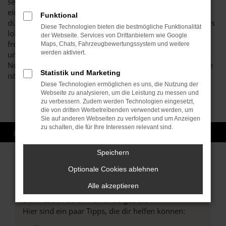
seitens der Hersteller, die für Neuwagen gelten, sind bei
einer VW T-Roc Tageszulassung außer Kraft und die Preise
Funktional
dürfen von Ihrem Autohaus Brenk frei gewählt werden. Das
Diese Technologien bieten die bestmögliche Funktionalität
lohnt sich, denn wir gewähren großzügige Rabatte und
der Webseite. Services von Drittanbietern wie Google
freuen uns darüber, wenn Sie glücklich und zufrieden
Maps, Chats, Fahrzeugbewertungssystem und weitere
werden aktiviert.
unterwegs sind. Jede VW T-Roc Tageszulassung ist ein
Neuwagen und keines der von uns angebotenen Fahrzeuge
Statistik und Marketing
ist auch nur einen einzigen Kilometer gefahren worden.
Diese Technologien ermöglichen es uns, die Nutzung der
Webseite zu analysieren, um die Leistung zu messen und
zu verbessern. Zudem werden Technologien eingesetzt,
die von dritten Werbetreibenden verwendet werden, um
Sie auf anderen Webseiten zu verfolgen und um Anzeigen
zu schalten, die für Ihre Interessen relevant sind.
Speichern
Optionale Cookies ablehnen
Fehler: Network Error
Alle akzeptieren
Beim Laden ist ein Fehler aufgetreten.
Hier sind ein paar Tipps, die dir helfen können: