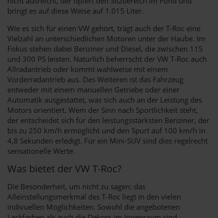
nicht ausreicht, der opfert den Sitzbereich im Fond und
bringt es auf diese Weise auf 1.015 Liter.
Wie es sich für einen VW gehört, trägt auch der T-Roc eine
Vielzahl an unterschiedlichen Motoren unter der Haube. Im
Fokus stehen dabei Benziner und Diesel, die zwischen 115
und 300 PS leisten. Natürlich beherrscht der VW T-Roc auch
Allradantrieb oder kommt wahlweise mit einem
Vorderradantrieb aus. Des Weiteren ist das Fahrzeug
entweder mit einem manuellen Getriebe oder einer
Automatik ausgestattet, was sich auch an der Leistung des
Motors orientiert. Wem der Sinn nach Sportlichkeit steht,
der entscheidet sich für den leistungsstärksten Benziner, der
bis zu 250 km/h ermöglicht und den Spurt auf 100 km/h in
4,8 Sekunden erledigt. Für ein Mini-SUV sind dies regelrecht
sensationelle Werte.
Was bietet der VW T-Roc?
Die Besonderheit, um nicht zu sagen: das
Alleinstellungsmerkmal des T-Roc liegt in den vielen
indivuellen Möglichkeiten. Sowohl die angebotenen
Lackfarben als auch die Dekors im Innenraum sind