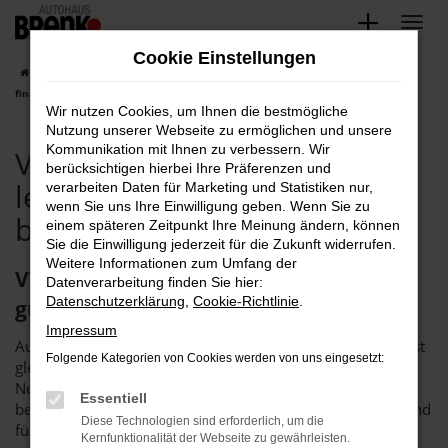
Zum
Hauptinhalt
Cookie Einstellungen
springen
Startseite
VW
VW T-Roc
VW T-Roc Tageszulassung leasen,
finanzieren exklusiv bei Ihrem VW Händler
Wir nutzen Cookies, um Ihnen die bestmögliche
Nutzung unserer Webseite zu ermöglichen und unsere
Kommunikation mit Ihnen zu verbessern. Wir
VW T-Roc Tageszulassung
berücksichtigen hierbei Ihre Präferenzen und
leasen, finanzieren exklusiv
verarbeiten Daten für Marketing und Statistiken nur,
wenn Sie uns Ihre Einwilligung geben. Wenn Sie zu
bei Ihrem VW Händler
einem späteren Zeitpunkt Ihre Meinung ändern, können
Sie die Einwilligung jederzeit für die Zukunft widerrufen.
Weitere Informationen zum Umfang der
VW T-Roc Tageszulassung – neu, aber
Datenverarbeitung finden Sie hier:
Datenschutzerklärung
,
Cookie-Richtlinie
.
günstig
Impressum
Autokauf der klugen Art – eine VW T-Roc Tageszulassung ist
Folgende Kategorien von Cookies werden von uns eingesetzt:
gleichzeitig günstig und ermöglicht das Einsteigen in einen
Neuwagen. Diese Besonderheit ist dadurch möglich, dass
Essentiell
bereits konfigurierte und vorhandene Fahrzeuge kurzerhand
Diese Technologien sind erforderlich, um die
für exakt einen Tag zugelassen werden. Die Vorgaben
Kernfunktionalität der Webseite zu gewährleisten.