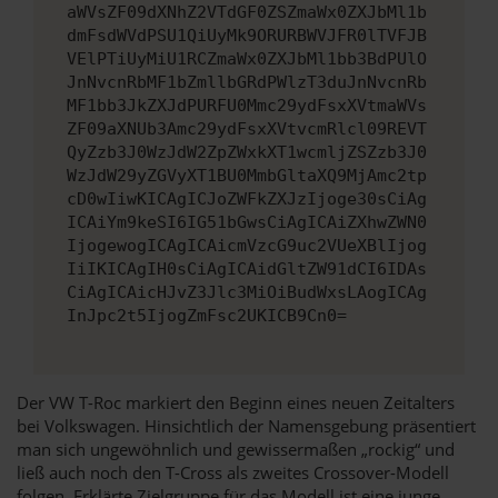
aWVsZF09dXNhZ2VTdGF0ZSZmaWx0ZXJbMl1b
dmFsdWVdPSU1QiUyMk9ORURBWVJFR0lTVFJB
VElPTiUyMiU1RCZmaWx0ZXJbMl1bb3BdPUlO
JnNvcnRbMF1bZmllbGRdPWlzT3duJnNvcnRb
MF1bb3JkZXJdPURFU0Mmc29ydFsxXVtmaWVs
ZF09aXNUb3Amc29ydFsxXVtvcmRlcl09REVT
QyZzb3J0WzJdW2ZpZWxkXT1wcmljZSZzb3J0
WzJdW29yZGVyXT1BU0MmbGltaXQ9MjAmc2tp
cD0wIiwKICAgICJoZWFkZXJzIjoge30sCiAg
ICAiYm9keSI6IG51bGwsCiAgICAiZXhwZWN0
IjogewogICAgICAicmVzcG9uc2VUeXBlIjog
IiIKICAgIH0sCiAgICAidGltZW91dCI6IDAs
CiAgICAicHJvZ3Jlc3MiOiBudWxsLAogICAg
InJpc2t5IjogZmFsc2UKICB9Cn0=
Der VW T-Roc markiert den Beginn eines neuen Zeitalters
bei Volkswagen. Hinsichtlich der Namensgebung präsentiert
man sich ungewöhnlich und gewissermaßen „rockig“ und
ließ auch noch den T-Cross als zweites Crossover-Modell
folgen. Erklärte Zielgruppe für das Modell ist eine junge