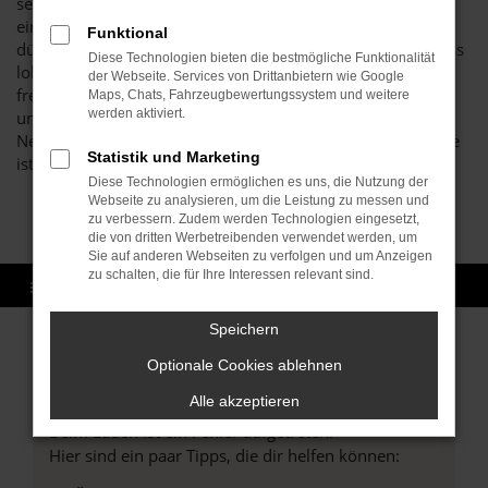
seitens der Hersteller, die für Neuwagen gelten, sind bei
einer Seat Leon Tageszulassung außer Kraft und die Preise
Funktional
dürfen von Ihrem Autohaus Brenk frei gewählt werden. Das
Diese Technologien bieten die bestmögliche Funktionalität
lohnt sich, denn wir gewähren großzügige Rabatte und
der Webseite. Services von Drittanbietern wie Google
freuen uns darüber, wenn Sie glücklich und zufrieden
Maps, Chats, Fahrzeugbewertungssystem und weitere
werden aktiviert.
unterwegs sind. Jede Seat Leon Tageszulassung ist ein
Neuwagen und keines der von uns angebotenen Fahrzeuge
Statistik und Marketing
ist auch nur einen einzigen Kilometer gefahren worden.
Diese Technologien ermöglichen es uns, die Nutzung der
Webseite zu analysieren, um die Leistung zu messen und
zu verbessern. Zudem werden Technologien eingesetzt,
die von dritten Werbetreibenden verwendet werden, um
Sie auf anderen Webseiten zu verfolgen und um Anzeigen
zu schalten, die für Ihre Interessen relevant sind.
Speichern
Optionale Cookies ablehnen
Fehler: Network Error
Alle akzeptieren
Beim Laden ist ein Fehler aufgetreten.
Hier sind ein paar Tipps, die dir helfen können: