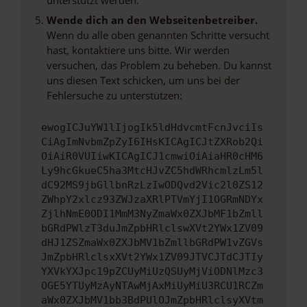
Wende dich an den Webseitenbetreiber.
Wenn du alle oben genannten Schritte versucht
hast, kontaktiere uns bitte. Wir werden
versuchen, das Problem zu beheben. Du kannst
uns diesen Text schicken, um uns bei der
Fehlersuche zu unterstützen:
ewogICJuYW1lIjogIk5ldHdvcmtFcnJvciIs
CiAgImNvbmZpZyI6IHsKICAgICJtZXRob2Qi
OiAiR0VUIiwKICAgICJ1cmwiOiAiaHR0cHM6
Ly9hcGkueC5ha3MtcHJvZC5hdWRhcmlzLm5l
dC92MS9jbGllbnRzLzIwODQvd2Vic2l0ZS12
ZWhpY2xlcz93ZWJzaXRlPTVmYjI1OGRmNDYx
ZjlhNmE0ODI1MmM3NyZmaWx0ZXJbMF1bZmll
bGRdPWlzT3duJmZpbHRlclswXVt2YWx1ZV09
dHJ1ZSZmaWx0ZXJbMV1bZmllbGRdPW1vZGVs
JmZpbHRlclsxXVt2YWx1ZV09JTVCJTdCJTIy
YXVkYXJpc19pZCUyMiUzQSUyMjViODNlMzc3
OGE5YTUyMzAyNTAwMjAxMiUyMiU3RCU1RCZm
aWx0ZXJbMV1bb3BdPUlOJmZpbHRlclsyXVtm