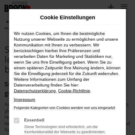
Zum
Hauptinhalt
Cookie Einstellungen
springen
Startseite
Seat
Seat Leon
Seat Leon Tageszulassung leasen,
finanzieren exklusiv bei Ihrem Seat Händler
Wir nutzen Cookies, um Ihnen die bestmögliche
Nutzung unserer Webseite zu ermöglichen und unsere
Kommunikation mit Ihnen zu verbessern. Wir
Seat Leon Tageszulassung
berücksichtigen hierbei Ihre Präferenzen und
leasen, finanzieren exklusiv
verarbeiten Daten für Marketing und Statistiken nur,
wenn Sie uns Ihre Einwilligung geben. Wenn Sie zu
bei Ihrem Seat Händler
einem späteren Zeitpunkt Ihre Meinung ändern, können
Sie die Einwilligung jederzeit für die Zukunft widerrufen.
Weitere Informationen zum Umfang der
Seat Leon Tageszulassung – neu, aber
Datenverarbeitung finden Sie hier:
Datenschutzerklärung
,
Cookie-Richtlinie
.
günstig
Impressum
Autokauf der klugen Art – eine Seat Leon Tageszulassung ist
Folgende Kategorien von Cookies werden von uns eingesetzt:
gleichzeitig günstig und ermöglicht das Einsteigen in einen
Neuwagen. Diese Besonderheit ist dadurch möglich, dass
Essentiell
bereits konfigurierte und vorhandene Fahrzeuge kurzerhand
Diese Technologien sind erforderlich, um die
für exakt einen Tag zugelassen werden. Die Vorgaben
Kernfunktionalität der Webseite zu gewährleisten.