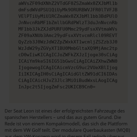
aWVsZF09dXNhZ2VTdGF0ZSZmaWx0ZXJbMl1b
dmFsdWVdPSU1QiUyMk9ORURBWVJFR0lTVFJB
VElPTiUyMiU1RCZmaWx0ZXJbMl1bb3BdPUlO
JnNvcnRbMF1bZmllbGRdPWlzT3duJnNvcnRb
MF1bb3JkZXJdPURFU0Mmc29ydFsxXVtmaWVs
ZF09aXNUb3Amc29ydFsxXVtvcmRlcl09REVT
QyZzb3J0WzJdW2ZpZWxkXT1wcmljZSZzb3J0
WzJdW29yZGVyXT1BU0MmbGltaXQ9MjAmc2tp
cD0wIiwKICAgICJoZWFkZXJzIjoge30sCiAg
ICAiYm9keSI6IG51bGwsCiAgICAiZXhwZWN0
IjogewogICAgICAicmVzcG9uc2VUeXBlIjog
IiIKICAgIH0sCiAgICAidGltZW91dCI6IDAs
CiAgICAicHJvZ3Jlc3MiOiBudWxsLAogICAg
InJpc2t5IjogZmFsc2UKICB9Cn0=
Der Seat Leon ist eines der erfolgreichsten Fahrzeuge des
spanischen Herstellers – und das aus gutem Grund. Die
Rede ist von einem Kompaktmodell, das sich die Plattform
mit dem VW Golf teilt. Der modulare Querbaukasten (MQB)
aus dem VW-Konzern wird in diesem Fall jedoch überaus