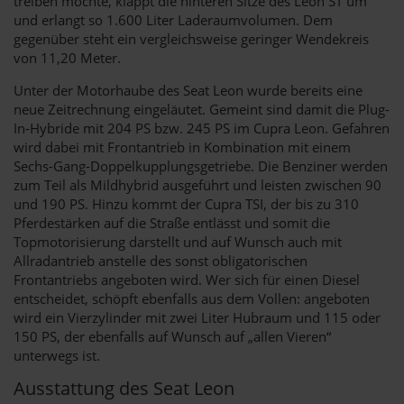
treiben möchte, klappt die hinteren Sitze des Leon ST um
und erlangt so 1.600 Liter Laderaumvolumen. Dem
gegenüber steht ein vergleichsweise geringer Wendekreis
von 11,20 Meter.
Unter der Motorhaube des Seat Leon wurde bereits eine
neue Zeitrechnung eingeläutet. Gemeint sind damit die Plug-
In-Hybride mit 204 PS bzw. 245 PS im Cupra Leon. Gefahren
wird dabei mit Frontantrieb in Kombination mit einem
Sechs-Gang-Doppelkupplungsgetriebe. Die Benziner werden
zum Teil als Mildhybrid ausgeführt und leisten zwischen 90
und 190 PS. Hinzu kommt der Cupra TSI, der bis zu 310
Pferdestärken auf die Straße entlässt und somit die
Topmotorisierung darstellt und auf Wunsch auch mit
Allradantrieb anstelle des sonst obligatorischen
Frontantriebs angeboten wird. Wer sich für einen Diesel
entscheidet, schöpft ebenfalls aus dem Vollen: angeboten
wird ein Vierzylinder mit zwei Liter Hubraum und 115 oder
150 PS, der ebenfalls auf Wunsch auf „allen Vieren“
unterwegs ist.
Ausstattung des Seat Leon