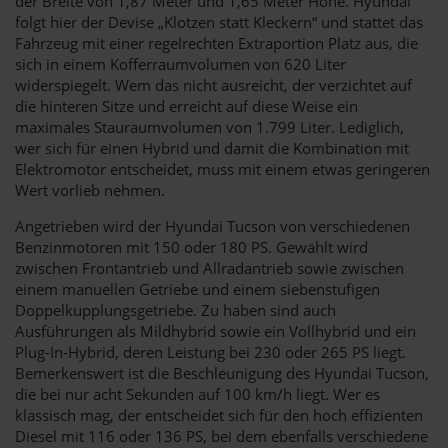
der Breite von 1,87 Meter und 1,65 Meter Höhe. Hyundai
folgt hier der Devise „Klotzen statt Kleckern“ und stattet das
Fahrzeug mit einer regelrechten Extraportion Platz aus, die
sich in einem Kofferraumvolumen von 620 Liter
widerspiegelt. Wem das nicht ausreicht, der verzichtet auf
die hinteren Sitze und erreicht auf diese Weise ein
maximales Stauraumvolumen von 1.799 Liter. Lediglich,
wer sich für einen Hybrid und damit die Kombination mit
Elektromotor entscheidet, muss mit einem etwas geringeren
Wert vorlieb nehmen.
Angetrieben wird der Hyundai Tucson von verschiedenen
Benzinmotoren mit 150 oder 180 PS. Gewählt wird
zwischen Frontantrieb und Allradantrieb sowie zwischen
einem manuellen Getriebe und einem siebenstufigen
Doppelkupplungsgetriebe. Zu haben sind auch
Ausführungen als Mildhybrid sowie ein Vollhybrid und ein
Plug-In-Hybrid, deren Leistung bei 230 oder 265 PS liegt.
Bemerkenswert ist die Beschleunigung des Hyundai Tucson,
die bei nur acht Sekunden auf 100 km/h liegt. Wer es
klassisch mag, der entscheidet sich für den hoch effizienten
Diesel mit 116 oder 136 PS, bei dem ebenfalls verschiedene