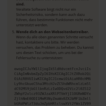
sind.
Veraltete Software birgt nicht nur ein
Sicherheitsrisiko, sondern kann auch dazu
führen, dass bestimmte Funktionen nicht mehr
unterstützt werden.
Wende dich an den Webseitenbetreiber.
Wenn du alle oben genannten Schritte versucht
hast, kontaktiere uns bitte. Wir werden
versuchen, das Problem zu beheben. Du kannst
uns diesen Text schicken, um uns bei der
Fehlersuche zu unterstützen:
ewogICJuYW1lIjogIk5ldHdvcmtFcnJvciIs
CiAgImNvbmZpZyI6IHsKICAgICJtZXRob2Qi
OiAiR0VUIiwKICAgICJ1cmwiOiAiaHR0cHM6
Ly9hcGkueC5ha3MtcHJvZC5hdWRhcmlzLm5l
dC92MS9jbGllbnRzLzIwODQvd2Vic2l0ZS12
ZWhpY2xlcz93ZWJzaXRlPTVmYjI1OGRmNDYx
ZjlhNmE0ODI1MmM3NyZmaWx0ZXJbMF1bZmll
bGRdPWlzT3duJmZpbHRlclswXVt2YWx1ZV09