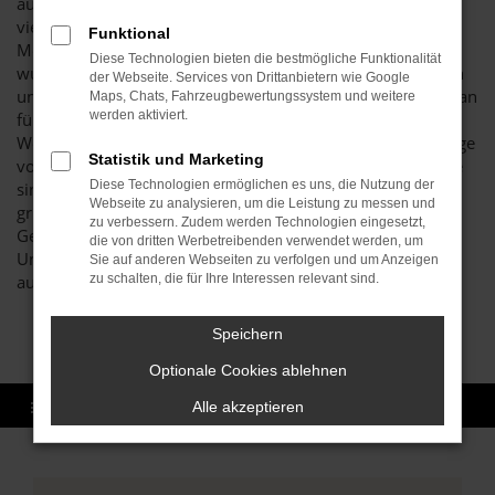
auf jeden Fall in ein Fahrzeug erster Güte und darf sich auf
viele Jahre ohne Pannen einstellen. Wir sind ein
Funktional
Mehrmarken-Autohaus mit reicher Tradition. Gegründet
Diese Technologien bieten die bestmögliche Funktionalität
wurde unser Familienunternehmen vor mehr als 40 Jahren
der Webseite. Services von Drittanbietern wie Google
und unsere Hyundai TUCSON Gebrauchtwagen finden Sie an
Maps, Chats, Fahrzeugbewertungssystem und weitere
werden aktiviert.
fünf Standorten. Da wir über umfangreiche
Werkstattkapazitäten verfügen, werden sämtliche Fahrzeuge
Statistik und Marketing
vor dem Verkauf genauestens überprüft. Unsere Maßstäbe
Diese Technologien ermöglichen es uns, die Nutzung der
sind streng und erst, wenn seitens unserer Kfz-Meister
Webseite zu analysieren, um die Leistung zu messen und
grünes Licht gegeben wird, gelangt ein Hyundai TUCSON
zu verbessern. Zudem werden Technologien eingesetzt,
Gebrauchtwagen in den Verkauf und somit zu Ihnen.
die von dritten Werbetreibenden verwendet werden, um
Unliebsame Überraschungen sind somit komplett
Sie auf anderen Webseiten zu verfolgen und um Anzeigen
ausgeschlossen.
zu schalten, die für Ihre Interessen relevant sind.
Speichern
Optionale Cookies ablehnen
Alle akzeptieren