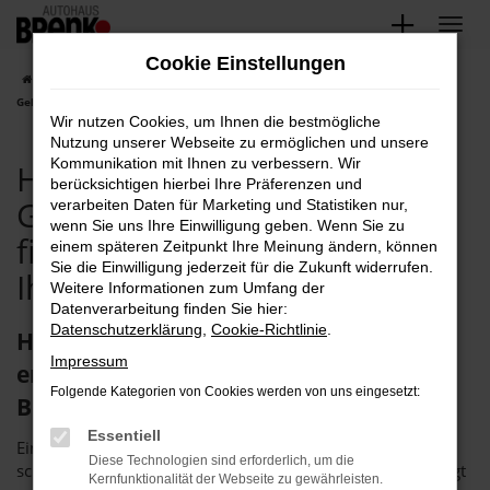
Zum
Hauptinhalt
Cookie Einstellungen
springen
Startseite
Hyundai
Hyundai TUCSON
Hyundai TUCSON
Gebrauchtwagen kaufen, finanzieren exklusiv bei Ihrem Hyundai Händler
Wir nutzen Cookies, um Ihnen die bestmögliche
Nutzung unserer Webseite zu ermöglichen und unsere
Kommunikation mit Ihnen zu verbessern. Wir
Hyundai TUCSON
berücksichtigen hierbei Ihre Präferenzen und
Gebrauchtwagen kaufen,
verarbeiten Daten für Marketing und Statistiken nur,
wenn Sie uns Ihre Einwilligung geben. Wenn Sie zu
finanzieren exklusiv bei
einem späteren Zeitpunkt Ihre Meinung ändern, können
Sie die Einwilligung jederzeit für die Zukunft widerrufen.
Ihrem Hyundai Händler
Weitere Informationen zum Umfang der
Datenverarbeitung finden Sie hier:
Datenschutzerklärung
,
Cookie-Richtlinie
.
Hyundai TUCSON Gebrauchtwagen –
Impressum
erstklassig unterwegs dank Autohaus
Folgende Kategorien von Cookies werden von uns eingesetzt:
Brenk
Essentiell
Einen Hyundai TUCSON Gebrauchtwagen kaufen ist nicht
Diese Technologien sind erforderlich, um die
schwer. Wer sich für das Autohaus Brenk entscheidet, steigt
Kernfunktionalität der Webseite zu gewährleisten.