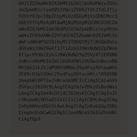
dHJ1ZSZmaWx0ZXJbMV1bZmllbGRdPW1vZGVs
JmZpbHRlclsxXVt2YWx1ZV09JTVCJTdCJTIy
YXVkYXJpc19pZCUyMiUzQSUyMjViODNlMzc3
OGE5YTUyMzAyNTAwMjNiMSUyMiU3RCU1RCZm
aWx0ZXJbMV1bb3BdPUlOJmZpbHRlclsyXVtm
aWVsZF09dXNhZ2VTdGF0ZSZmaWx0ZXJbMl1b
dmFsdWVdPSU1QiUyMlVTRUQlMjIlNUQmZmls
dGVyWzJdW29wXT1JTiZzb3J0WzBdW2ZpZWxk
XT1pc093biZzb3J0WzBdW29yZGVyXT1ERVND
JnNvcnRbMV1bZmllbGRdPWlzVG9wJnNvcnRb
MV1bb3JkZXJdPURFU0Mmc29ydFsyXVtmaWVs
ZF09cHJpY2Umc29ydFsyXVtvcmRlcl09QVND
JmxpbWl0PTIwJnNraXA9MCIsCiAgICAiaGVh
ZGVycyI6IHt9LAogICAgImJvZHkiOiBudWxs
LAogICAgImV4cGVjdCI6IHsKICAgICAgInJl
c3BvbnNlVHlwZSI6ICIiCiAgICB9LAogICAg
InRpbWVvdXQiOiAwLAogICAgInByb2dyZXNz
IjogbnVsbCwKICAgICJyaXNreSI6IGZhbHNl
CiAgfQp9