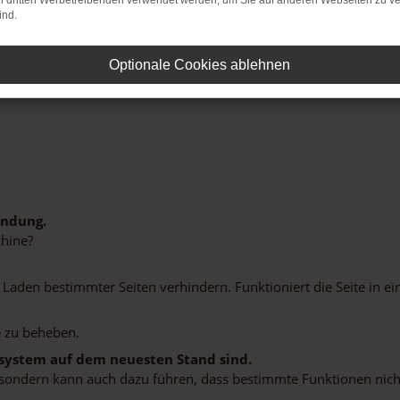
on dritten Werbetreibenden verwendet werden, um Sie auf anderen Webseiten zu ve
ind.
Optionale Cookies ablehnen
indung.
hine?
aden bestimmter Seiten verhindern. Funktioniert die Seite in e
 zu beheben.
bssystem auf dem neuesten Stand sind.
ko, sondern kann auch dazu führen, dass bestimmte Funktionen nic