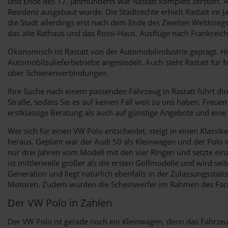
und Ende des 17. Jahrhunderts war Rastatt komplett zerstört. 
Residenz ausgebaut wurde. Die Stadtrechte erhielt Rastatt im
die Stadt allerdings erst nach dem Ende des Zweiten Weltkriegs
das alte Rathaus und das Rossi-Haus. Ausflüge nach Frankreic
Ökonomisch ist Rastatt von der Automobilindustrie geprägt. H
Automobilzulieferbetriebe angesiedelt. Auch steht Rastatt für
über Schienenverbindungen.
Ihre Suche nach einem passenden Fahrzeug in Rastatt führt dire
Straße, sodass Sie es auf keinen Fall weit zu uns haben. Freue
erstklassige Beratung als auch auf günstige Angebote und eine
Wer sich für einen VW Polo entscheidet, steigt in einen Klassi
heraus. Geplant war der Audi 50 als Kleinwagen und der Polo w
nur drei Jahren vom Modell mit den vier Ringen und setzte ein
ist mittlerweile größer als die ersten Golfmodelle und wird sei
Generation und liegt natürlich ebenfalls in der Zulassungsstat
Motoren. Zudem wurden die Scheinwerfer im Rahmen des Faceli
Der VW Polo in Zahlen
Der VW Polo ist gerade noch ein Kleinwagen, denn das Fahrzeu