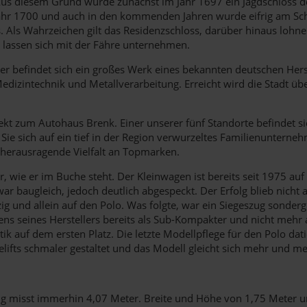
Aus diesem Grund wurde zunächst im Jahr 1697 ein Jagdschloss de
 Jahr 1700 und auch in den kommenden Jahren wurde eifrig am Sc
. Als Wahrzeichen gilt das Residenzschloss, darüber hinaus lohne
h lassen sich mit der Fähre unternehmen.
ier befindet sich ein großes Werk eines bekannten deutschen Her
 Medizintechnik und Metallverarbeitung. Erreicht wird die Stadt 
kt zum Autohaus Brenk. Einer unserer fünf Standorte befindet sic
n Sie sich auf ein tief in der Region verwurzeltes Familienuntern
 herausragende Vielfalt an Topmarken.
ker, wie er im Buche steht. Der Kleinwagen ist bereits seit 1975 
ar baugleich, jedoch deutlich abgespeckt. Der Erfolg blieb nich
zig und allein auf den Polo. Was folgte, war ein Siegeszug sonde
tens seines Herstellers bereits als Sub-Kompakter und nicht mehr 
istik auf dem ersten Platz. Die letzte Modellpflege für den Polo 
fts schmaler gestaltet und das Modell gleicht sich mehr und me
g misst immerhin 4,07 Meter. Breite und Höhe von 1,75 Meter un