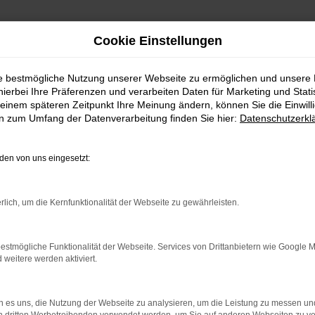
Cookie Einstellungen
Angebote mit Lieferservice nach Rastatt
ie bestmögliche Nutzung unserer Webseite zu ermöglichen und unsere
lo Tageszulassung 
hierbei Ihre Präferenzen und verarbeiten Daten für Marketing und Stati
einem späteren Zeitpunkt Ihre Meinung ändern, können Sie die Einwillig
en zum Umfang der Datenverarbeitung finden Sie hier:
Datenschutzerkl
 Rastatt
en von uns eingesetzt:
unterwegs in Rastatt
rlich, um die Kernfunktionalität der Webseite zu gewährleisten.
ote. Bei einer VW Polo Tageszulassung handelt es sich um die per
m passenden Fahrzeug ist, steigt mit einer VW Polo Tageszulassu
ge Zulassung des angebotenen Modells, die in Rastatt oder auch 
estmögliche Funktionalität der Webseite. Services von Drittanbietern wie Google 
n, denn schließlich existiert offiziell ein Vorbesitzer. Sie kau
eitere werden aktiviert.
ahren wurde.
 es uns, die Nutzung der Webseite zu analysieren, um die Leistung zu messen u