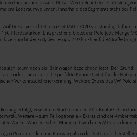
 in den Innenraum passen. Dieser Wert reicht bereits für sich 
maximalem Laderaumvolumen. Innerhalb des Segments steht der Pol
Auf Diesel verzichtet man seit Mitte 2020 vollständig, dafür ist
wie 150 Pferdestärken. Entsprechend bietet der Polo jede Menge 
ik verspricht der GTI, der Tempo 240 km/h auf die Straße bring
s sich kaum noch als Kleinwagen bezeichnen lässt. Der Grund lieg
gitale Cockpit oder auch die perfekte Konnektivität für die Nutzu
atischen Verkehrszeichenerkennung. Weitere Extras des VW Polo 
dienung erfolgt, ersetzt ein Startknopf den Zündschlüssel. Im 
omatik. Weitere – zum Teil optionale – Extras sind die Ambienteb
oter-Winkel-Warner. Selbst Müdigkeit wird im VW Polo erkannt u
igen Preis, mit dem die Preisvorgaben der Automobilhersteller un