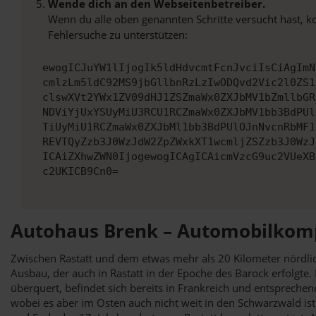
Wende dich an den Webseitenbetreiber.
Wenn du alle oben genannten Schritte versucht hast, k
Fehlersuche zu unterstützen:
ewogICJuYW1lIjogIk5ldHdvcmtFcnJvciIsCiAgImN
cmlzLm5ldC92MS9jbGllbnRzLzIwODQvd2Vic2l0ZS1
clswXVt2YWx1ZV09dHJ1ZSZmaWx0ZXJbMV1bZmllbGR
NDViYjUxYSUyMiU3RCU1RCZmaWx0ZXJbMV1bb3BdPUl
TiUyMiU1RCZmaWx0ZXJbMl1bb3BdPUlOJnNvcnRbMF1
REVTQyZzb3J0WzJdW2ZpZWxkXT1wcmljZSZzb3J0WzJ
ICAiZXhwZWN0IjogewogICAgICAicmVzcG9uc2VUeXB
c2UKICB9Cn0=
Autohaus Brenk – Automobilkomp
Zwischen Rastatt und dem etwas mehr als 20 Kilometer nördlich
Ausbau, der auch in Rastatt in der Epoche des Barock erfolgte
überquert, befindet sich bereits in Frankreich und entsprechend
wobei es aber im Osten auch nicht weit in den Schwarzwald is