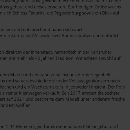
s Markgrafen Ludwig Wilhelm errichtet, das alsbald zu einer
hloss gebaut und dieses erweitert. Zur heutigen Größe wuchs
n sich Schloss Favorite, die Pagodenburg sowie ein Blick auf
stellers und entsprechend haben sich auch
über die Autobahn A5 sowie zwei Bundesstraßen und natürlich
h direkt in der Innenstadt, namentlich in der Karlsruher
ehmen mit mehr als 40 Jahren Tradition. Wir achten sowohl auf
auf dem Markt und entstand zunächst aus der Verlegenheit
t aus und so verabschiedete sich der Volkswagenkonzern nach
rgleichen und ein Wachstumskurs in jedweder Hinsicht. Der Polo
als reiner Kleinwagen verkauft. Seit 2017 amtiert die sechste
datiert auf 2021 und bescherte dem Modell unter anderem frische
hr dem Golf an.
d 1,44 Meter sorgen für ein sehr solides Platzangebot und