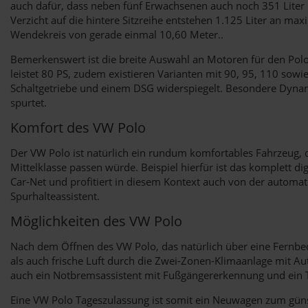
auch dafür, dass neben fünf Erwachsenen auch noch 351 Liter
Verzicht auf die hintere Sitzreihe entstehen 1.125 Liter an 
Wendekreis von gerade einmal 10,60 Meter..
Bemerkenswert ist die breite Auswahl an Motoren für den Polo. 
leistet 80 PS, zudem existieren Varianten mit 90, 95, 110 so
Schaltgetriebe und einem DSG widerspiegelt. Besondere Dynam
spurtet.
Komfort des VW Polo
Der VW Polo ist natürlich ein rundum komfortables Fahrzeug, da
Mittelklasse passen würde. Beispiel hierfür ist das komplett di
Car-Net und profitiert in diesem Kontext auch von der autom
Spurhalteassistent.
Möglichkeiten des VW Polo
Nach dem Öffnen des VW Polo, das natürlich über eine Fernbe
als auch frische Luft durch die Zwei-Zonen-Klimaanlage mit Aut
auch ein Notbremsassistent mit Fußgängererkennung und ein T
Eine VW Polo Tageszulassung ist somit ein Neuwagen zum günst