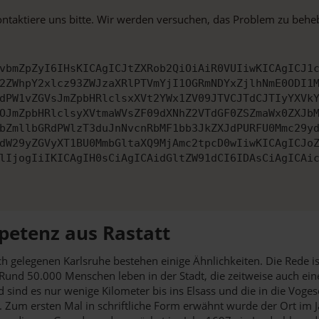
ontaktiere uns bitte. Wir werden versuchen, das Problem zu behe
vbmZpZyI6IHsKICAgICJtZXRob2QiOiAiR0VUIiwKICAgICJ1
2ZWhpY2xlcz93ZWJzaXRlPTVmYjI1OGRmNDYxZjlhNmE0ODI1
dPW1vZGVsJmZpbHRlclsxXVt2YWx1ZV09JTVCJTdCJTIyYXVk
OJmZpbHRlclsyXVtmaWVsZF09dXNhZ2VTdGF0ZSZmaWx0ZXJb
bZmllbGRdPWlzT3duJnNvcnRbMF1bb3JkZXJdPURFU0Mmc29y
dW29yZGVyXT1BU0MmbGltaXQ9MjAmc2tpcD0wIiwKICAgICJo
lIjogIiIKICAgIH0sCiAgICAidGltZW91dCI6IDAsCiAgICAi
etenz aus Rastatt
 gelegenen Karlsruhe bestehen einige Ähnlichkeiten. Die Rede is
. Rund 50.000 Menschen leben in der Stadt, die zeitweise auch ei
 sind es nur wenige Kilometer bis ins Elsass und die in die Vogese
t. Zum ersten Mal in schriftliche Form erwähnt wurde der Ort im 