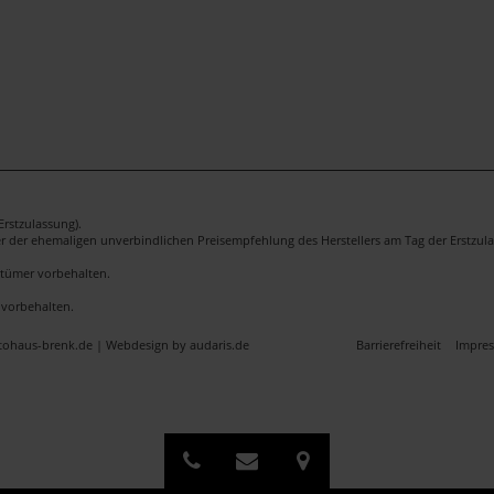
rstzulassung).
er der ehemaligen unverbindlichen Preisempfehlung des Herstellers am Tag der Erstzula
rrtümer vorbehalten.
 vorbehalten.
utohaus-brenk.de |
Webdesign by audaris.de
Barrierefreiheit
Impre