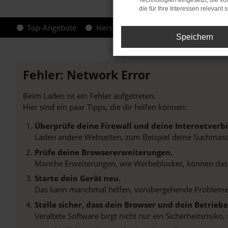
Technologien eingesetzt, die v
die für Ihre Interessen relevant s
Top-Angebote
Hersteller-Info
Speichern
Fehler: Network Error
Beim Laden ist ein Fehler aufgetreten.
Hier sind ein paar Tipps, die dir helfen können:
Überprüfe deine Firewall und deine Internetverb
Laden andere Webseiten, zum Beispiel deine Suchmasc
Prüfe deine Browsererweiterungen.
Manche Erweiterungen, wie Werbeblocker, können das L
Starte dein Gerät neu.
Das kann manchmal helfen, vorübergehende Probleme
Stelle sicher, dass dein Browser und dein Betrie
Veraltete Software birgt nicht nur ein Sicherheitsrisi