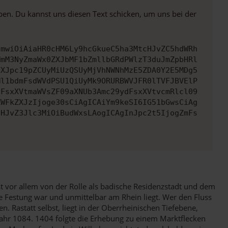
ben. Du kannst uns diesen Text schicken, um uns bei der
cmwiOiAiaHR0cHM6Ly9hcGkueC5ha3MtcHJvZC5hdWRh
MmM3NyZmaWx0ZXJbMF1bZmllbGRdPWlzT3duJmZpbHRl
YXJpc19pZCUyMiUzQSUyMjVhNWNhMzE5ZDA0Y2E5MDg5
Ml1bdmFsdWVdPSU1QiUyMk9ORURBWVJFR0lTVFJBVElP
dFsxXVtmaWVsZF09aXNUb3Amc29ydFsxXVtvcmRlcl09
ZWFkZXJzIjoge30sCiAgICAiYm9keSI6IG51bGwsCiAg
cHJvZ3Jlc3MiOiBudWxsLAogICAgInJpc2t5IjogZmFs
t vor allem von der Rolle als badische Residenzstadt und dem
ne Festung war und unmittelbar am Rhein liegt. Wer den Fluss
n. Rastatt selbst, liegt in der Oberrheinischen Tiefebene,
Jahr 1084. 1404 folgte die Erhebung zu einem Marktflecken