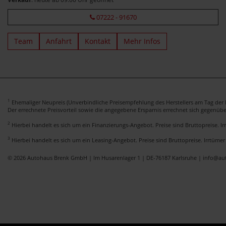
07222 - 91670
Team
Anfahrt
Kontakt
Mehr Infos
1
Ehemaliger Neupreis (Unverbindliche Preisempfehlung des Herstellers am Tag der E
Der errechnete Preisvorteil sowie die angegebene Ersparnis errechnet sich gegenüb
2
Hierbei handelt es sich um ein Finanzierungs-Angebot. Preise sind Bruttopreise. I
3
Hierbei handelt es sich um ein Leasing-Angebot. Preise sind Bruttopreise. Irrtümer
© 2026 Autohaus Brenk GmbH | Im Husarenlager 1 | DE-76187 Karlsruhe | info@a