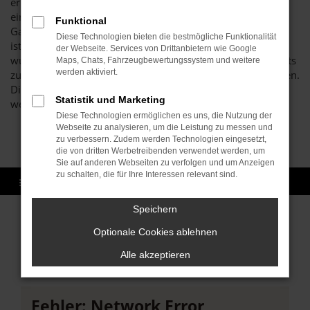
erheblich weniger und kommen doch in den Genuss eines
eins zu eins vergleichbaren Komforts. Warum das so ist?
Funktional
Ganz einfach, weil eine Seat Tageszulassung ein Neuwagen
Diese Technologien bieten die bestmögliche Funktionalität
ist. Und zwar ohne Abstriche. Das betreffende Fahrzeug
der Webseite. Services von Drittanbietern wie Google
wurde zwar für genau einen Tag in Rastatt oder anderenorts
Maps, Chats, Fahrzeugbewertungssystem und weitere
werden aktiviert.
zugelassen, jedoch noch keinen einzigen Kilometer gefahren.
Die erste Fahrt obliegt somit Ihnen und Gebrauchsspuren
Statistik und Marketing
werden Sie keine feststellen.
Diese Technologien ermöglichen es uns, die Nutzung der
Webseite zu analysieren, um die Leistung zu messen und
zu verbessern. Zudem werden Technologien eingesetzt,
die von dritten Werbetreibenden verwendet werden, um
Sie auf anderen Webseiten zu verfolgen und um Anzeigen
zu schalten, die für Ihre Interessen relevant sind.
Speichern
Sofort verfügbare Modelle
Optionale Cookies ablehnen
Alle akzeptieren
Fehler: Network Error