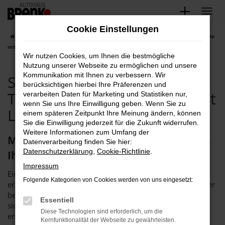
Zum
Hauptinhalt
Cookie Einstellungen
springen
Startseite
Rastatt
Seat
Seat Rastatt, Seat Tageszulassung Angebote
mit Lieferservice nach Rastatt
Wir nutzen Cookies, um Ihnen die bestmögliche
Nutzung unserer Webseite zu ermöglichen und unsere
Kommunikation mit Ihnen zu verbessern. Wir
Seat Rastatt, Seat
berücksichtigen hierbei Ihre Präferenzen und
Tageszulassung Angebote mit
verarbeiten Daten für Marketing und Statistiken nur,
wenn Sie uns Ihre Einwilligung geben. Wenn Sie zu
Lieferservice nach Rastatt
einem späteren Zeitpunkt Ihre Meinung ändern, können
Sie die Einwilligung jederzeit für die Zukunft widerrufen.
Weitere Informationen zum Umfang der
Mobil in Rastatt – mit uns steigen Sie in
Datenverarbeitung finden Sie hier:
Datenschutzerklärung
,
Cookie-Richtlinie
.
Ihre Seat Tageszulassung
Impressum
Eine Seat Tageszulassung ist aus mehrerlei Gründen eine
Folgende Kategorien von Cookies werden von uns eingesetzt:
erstklassige Wahl für Rastatt. Zum einen ist da der Preis, der
bei Tageszulassungen stets hervorgehoben wird. Wenn Sie
Essentiell
sich bei uns für eine Seat Tageszulassung für Rastatt
Diese Technologien sind erforderlich, um die
entscheiden, zahlen Sie gegenüber einem Neuwagen
Kernfunktionalität der Webseite zu gewährleisten.