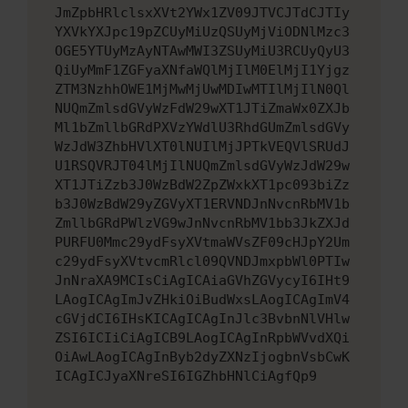
JmZpbHRlclsxXVt2YWx1ZV09JTVCJTdCJTIy
YXVkYXJpc19pZCUyMiUzQSUyMjViODNlMzc3
OGE5YTUyMzAyNTAwMWI3ZSUyMiU3RCUyQyU3
QiUyMmF1ZGFyaXNfaWQlMjIlM0ElMjI1Yjgz
ZTM3NzhhOWE1MjMwMjUwMDIwMTIlMjIlN0Ql
NUQmZmlsdGVyWzFdW29wXT1JTiZmaWx0ZXJb
Ml1bZmllbGRdPXVzYWdlU3RhdGUmZmlsdGVy
WzJdW3ZhbHVlXT0lNUIlMjJPTkVEQVlSRUdJ
U1RSQVRJT04lMjIlNUQmZmlsdGVyWzJdW29w
XT1JTiZzb3J0WzBdW2ZpZWxkXT1pc093biZz
b3J0WzBdW29yZGVyXT1ERVNDJnNvcnRbMV1b
ZmllbGRdPWlzVG9wJnNvcnRbMV1bb3JkZXJd
PURFU0Mmc29ydFsyXVtmaWVsZF09cHJpY2Um
c29ydFsyXVtvcmRlcl09QVNDJmxpbWl0PTIw
JnNraXA9MCIsCiAgICAiaGVhZGVycyI6IHt9
LAogICAgImJvZHkiOiBudWxsLAogICAgImV4
cGVjdCI6IHsKICAgICAgInJlc3BvbnNlVHlw
ZSI6ICIiCiAgICB9LAogICAgInRpbWVvdXQi
OiAwLAogICAgInByb2dyZXNzIjogbnVsbCwK
ICAgICJyaXNreSI6IGZhbHNlCiAgfQp9