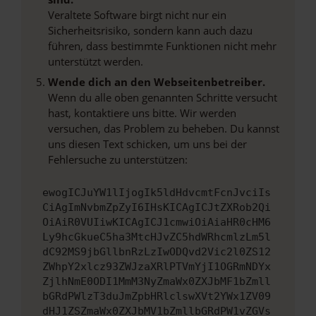
Veraltete Software birgt nicht nur ein
Sicherheitsrisiko, sondern kann auch dazu
führen, dass bestimmte Funktionen nicht mehr
unterstützt werden.
Wende dich an den Webseitenbetreiber.
Wenn du alle oben genannten Schritte versucht
hast, kontaktiere uns bitte. Wir werden
versuchen, das Problem zu beheben. Du kannst
uns diesen Text schicken, um uns bei der
Fehlersuche zu unterstützen:
ewogICJuYW1lIjogIk5ldHdvcmtFcnJvciIs
CiAgImNvbmZpZyI6IHsKICAgICJtZXRob2Qi
OiAiR0VUIiwKICAgICJ1cmwiOiAiaHR0cHM6
Ly9hcGkueC5ha3MtcHJvZC5hdWRhcmlzLm5l
dC92MS9jbGllbnRzLzIwODQvd2Vic2l0ZS12
ZWhpY2xlcz93ZWJzaXRlPTVmYjI1OGRmNDYx
ZjlhNmE0ODI1MmM3NyZmaWx0ZXJbMF1bZmll
bGRdPWlzT3duJmZpbHRlclswXVt2YWx1ZV09
dHJ1ZSZmaWx0ZXJbMV1bZmllbGRdPW1vZGVs