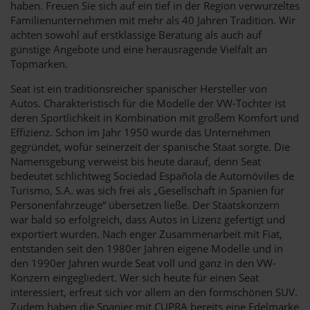
haben. Freuen Sie sich auf ein tief in der Region verwurzeltes
Familienunternehmen mit mehr als 40 Jahren Tradition. Wir
achten sowohl auf erstklassige Beratung als auch auf
günstige Angebote und eine herausragende Vielfalt an
Topmarken.
Seat ist ein traditionsreicher spanischer Hersteller von
Autos. Charakteristisch für die Modelle der VW-Tochter ist
deren Sportlichkeit in Kombination mit großem Komfort und
Effizienz. Schon im Jahr 1950 wurde das Unternehmen
gegründet, wofür seinerzeit der spanische Staat sorgte. Die
Namensgebung verweist bis heute darauf, denn Seat
bedeutet schlichtweg Sociedad Española de Automóviles de
Turismo, S.A. was sich frei als „Gesellschaft in Spanien für
Personenfahrzeuge“ übersetzen ließe. Der Staatskonzern
war bald so erfolgreich, dass Autos in Lizenz gefertigt und
exportiert wurden. Nach enger Zusammenarbeit mit Fiat,
entstanden seit den 1980er Jahren eigene Modelle und in
den 1990er Jahren wurde Seat voll und ganz in den VW-
Konzern eingegliedert. Wer sich heute für einen Seat
interessiert, erfreut sich vor allem an den formschönen SUV.
Zudem haben die Spanier mit CUPRA bereits eine Edelmarke