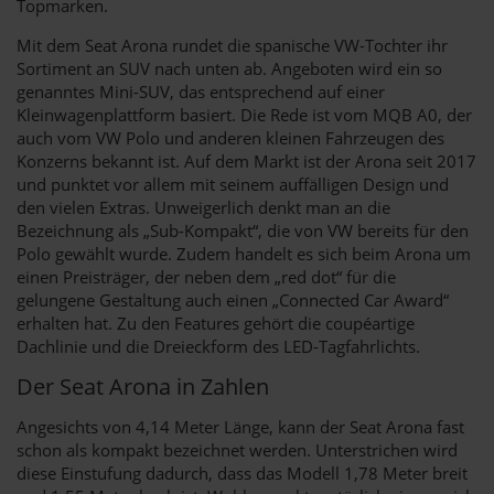
Topmarken.
Mit dem Seat Arona rundet die spanische VW-Tochter ihr
Sortiment an SUV nach unten ab. Angeboten wird ein so
genanntes Mini-SUV, das entsprechend auf einer
Kleinwagenplattform basiert. Die Rede ist vom MQB A0, der
auch vom VW Polo und anderen kleinen Fahrzeugen des
Konzerns bekannt ist. Auf dem Markt ist der Arona seit 2017
und punktet vor allem mit seinem auffälligen Design und
den vielen Extras. Unweigerlich denkt man an die
Bezeichnung als „Sub-Kompakt“, die von VW bereits für den
Polo gewählt wurde. Zudem handelt es sich beim Arona um
einen Preisträger, der neben dem „red dot“ für die
gelungene Gestaltung auch einen „Connected Car Award“
erhalten hat. Zu den Features gehört die coupéartige
Dachlinie und die Dreieckform des LED-Tagfahrlichts.
Der Seat Arona in Zahlen
Angesichts von 4,14 Meter Länge, kann der Seat Arona fast
schon als kompakt bezeichnet werden. Unterstrichen wird
diese Einstufung dadurch, dass das Modell 1,78 Meter breit