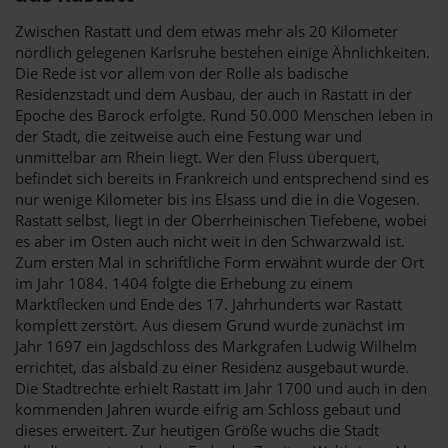
Zwischen Rastatt und dem etwas mehr als 20 Kilometer
nördlich gelegenen Karlsruhe bestehen einige Ähnlichkeiten.
Die Rede ist vor allem von der Rolle als badische
Residenzstadt und dem Ausbau, der auch in Rastatt in der
Epoche des Barock erfolgte. Rund 50.000 Menschen leben in
der Stadt, die zeitweise auch eine Festung war und
unmittelbar am Rhein liegt. Wer den Fluss überquert,
befindet sich bereits in Frankreich und entsprechend sind es
nur wenige Kilometer bis ins Elsass und die in die Vogesen.
Rastatt selbst, liegt in der Oberrheinischen Tiefebene, wobei
es aber im Osten auch nicht weit in den Schwarzwald ist.
Zum ersten Mal in schriftliche Form erwähnt wurde der Ort
im Jahr 1084. 1404 folgte die Erhebung zu einem
Marktflecken und Ende des 17. Jahrhunderts war Rastatt
komplett zerstört. Aus diesem Grund wurde zunächst im
Jahr 1697 ein Jagdschloss des Markgrafen Ludwig Wilhelm
errichtet, das alsbald zu einer Residenz ausgebaut wurde.
Die Stadtrechte erhielt Rastatt im Jahr 1700 und auch in den
kommenden Jahren wurde eifrig am Schloss gebaut und
dieses erweitert. Zur heutigen Größe wuchs die Stadt