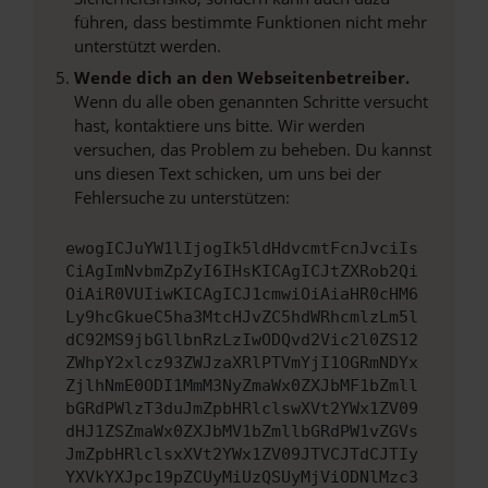
führen, dass bestimmte Funktionen nicht mehr
unterstützt werden.
Wende dich an den Webseitenbetreiber.
Wenn du alle oben genannten Schritte versucht
hast, kontaktiere uns bitte. Wir werden
versuchen, das Problem zu beheben. Du kannst
uns diesen Text schicken, um uns bei der
Fehlersuche zu unterstützen:
ewogICJuYW1lIjogIk5ldHdvcmtFcnJvciIs
CiAgImNvbmZpZyI6IHsKICAgICJtZXRob2Qi
OiAiR0VUIiwKICAgICJ1cmwiOiAiaHR0cHM6
Ly9hcGkueC5ha3MtcHJvZC5hdWRhcmlzLm5l
dC92MS9jbGllbnRzLzIwODQvd2Vic2l0ZS12
ZWhpY2xlcz93ZWJzaXRlPTVmYjI1OGRmNDYx
ZjlhNmE0ODI1MmM3NyZmaWx0ZXJbMF1bZmll
bGRdPWlzT3duJmZpbHRlclswXVt2YWx1ZV09
dHJ1ZSZmaWx0ZXJbMV1bZmllbGRdPW1vZGVs
JmZpbHRlclsxXVt2YWx1ZV09JTVCJTdCJTIy
YXVkYXJpc19pZCUyMiUzQSUyMjViODNlMzc3