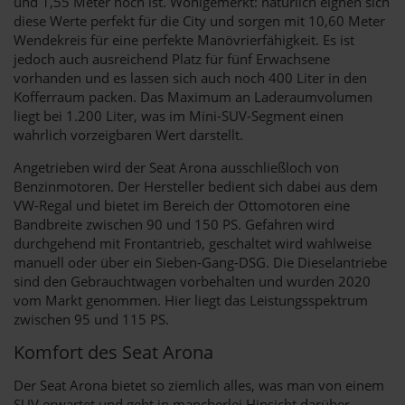
und 1,55 Meter hoch ist. Wohlgemerkt: natürlich eignen sich
diese Werte perfekt für die City und sorgen mit 10,60 Meter
Wendekreis für eine perfekte Manövrierfähigkeit. Es ist
jedoch auch ausreichend Platz für fünf Erwachsene
vorhanden und es lassen sich auch noch 400 Liter in den
Kofferraum packen. Das Maximum an Laderaumvolumen
liegt bei 1.200 Liter, was im Mini-SUV-Segment einen
wahrlich vorzeigbaren Wert darstellt.
Angetrieben wird der Seat Arona ausschließloch von
Benzinmotoren. Der Hersteller bedient sich dabei aus dem
VW-Regal und bietet im Bereich der Ottomotoren eine
Bandbreite zwischen 90 und 150 PS. Gefahren wird
durchgehend mit Frontantrieb, geschaltet wird wahlweise
manuell oder über ein Sieben-Gang-DSG. Die Dieselantriebe
sind den Gebrauchtwagen vorbehalten und wurden 2020
vom Markt genommen. Hier liegt das Leistungsspektrum
zwischen 95 und 115 PS.
Komfort des Seat Arona
Der Seat Arona bietet so ziemlich alles, was man von einem
SUV erwartet und geht in mancherlei Hinsicht darüber