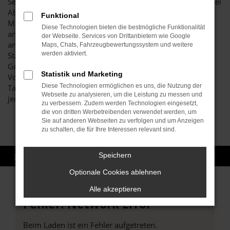
Seat Arona Tageszulassung günstig ein und braucht keinerlei
Abstriche gegenüber einem Neufahrzeug hinzunehmen.
Funktional
Möglich wird dies durch die eintägige Zulassung des
Diese Technologien bieten die bestmögliche Funktionalität
angebotenen Modells, die in Rastatt oder auch an einem
der Webseite. Services von Drittanbietern wie Google
anderen Ort erfolgt sein kann. Hierdurch ändert sich der
Maps, Chats, Fahrzeugbewertungssystem und weitere
werden aktiviert.
Status des Fahrzeugs von einem Neuwagen zum
Gebrauchtwagen, denn schließlich existiert offiziell ein
Statistik und Marketing
Vorbesitzer. Sie kaufen somit eine Seat Arona
Diese Technologien ermöglichen es uns, die Nutzung der
Tageszulassung für Rastatt aus zweiter Hand, profitieren
Webseite zu analysieren, um die Leistung zu messen und
jedoch davon, dass das Auto noch nicht gefahren wurde.
zu verbessern. Zudem werden Technologien eingesetzt,
die von dritten Werbetreibenden verwendet werden, um
Sie auf anderen Webseiten zu verfolgen und um Anzeigen
zu schalten, die für Ihre Interessen relevant sind.
Speichern
Optionale Cookies ablehnen
Alle akzeptieren
Fehler: Network Error
Beim Laden ist ein Fehler aufgetreten.