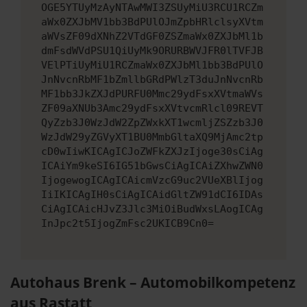
OGE5YTUyMzAyNTAwMWI3ZSUyMiU3RCU1RCZm
aWx0ZXJbMV1bb3BdPUlOJmZpbHRlclsyXVtm
aWVsZF09dXNhZ2VTdGF0ZSZmaWx0ZXJbMl1b
dmFsdWVdPSU1QiUyMk9ORURBWVJFR0lTVFJB
VElPTiUyMiU1RCZmaWx0ZXJbMl1bb3BdPUlO
JnNvcnRbMF1bZmllbGRdPWlzT3duJnNvcnRb
MF1bb3JkZXJdPURFU0Mmc29ydFsxXVtmaWVs
ZF09aXNUb3Amc29ydFsxXVtvcmRlcl09REVT
QyZzb3J0WzJdW2ZpZWxkXT1wcmljZSZzb3J0
WzJdW29yZGVyXT1BU0MmbGltaXQ9MjAmc2tp
cD0wIiwKICAgICJoZWFkZXJzIjoge30sCiAg
ICAiYm9keSI6IG51bGwsCiAgICAiZXhwZWN0
IjogewogICAgICAicmVzcG9uc2VUeXBlIjog
IiIKICAgIH0sCiAgICAidGltZW91dCI6IDAs
CiAgICAicHJvZ3Jlc3MiOiBudWxsLAogICAg
InJpc2t5IjogZmFsc2UKICB9Cn0=
Autohaus Brenk – Automobilkompetenz
aus Rastatt