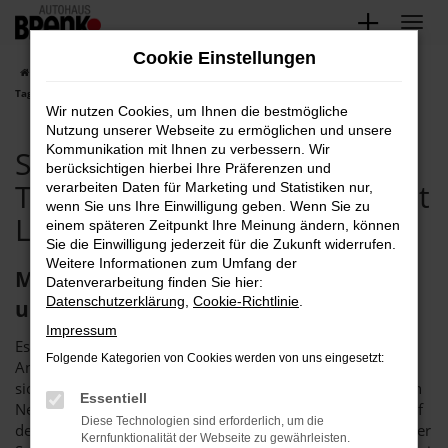
Zum
Hauptinhalt
Cookie Einstellungen
springen
Startseite
Rastatt
Seat
Seat Arona
Seat Rastatt, Seat Arona
Tageszulassung Angebote mit Lieferservice nach Rastatt
Wir nutzen Cookies, um Ihnen die bestmögliche
Nutzung unserer Webseite zu ermöglichen und unsere
Kommunikation mit Ihnen zu verbessern. Wir
Seat Rastatt, Seat Arona
berücksichtigen hierbei Ihre Präferenzen und
Tageszulassung Angebote mit
verarbeiten Daten für Marketing und Statistiken nur,
wenn Sie uns Ihre Einwilligung geben. Wenn Sie zu
Lieferservice nach Rastatt
einem späteren Zeitpunkt Ihre Meinung ändern, können
Sie die Einwilligung jederzeit für die Zukunft widerrufen.
Weitere Informationen zum Umfang der
Mit der Seat Arona Tageszulassung
Datenverarbeitung finden Sie hier:
Datenschutzerklärung
,
Cookie-Richtlinie
.
unterwegs in Rastatt
Impressum
Es gibt Schnäppchen und es gibt dauerhaft erstklassige
Folgende Kategorien von Cookies werden von uns eingesetzt:
Angebote. Bei einer Seat Arona Tageszulassung handelt es
sich um die perfekte Synthese, denn hier erhalten Sie einen
Essentiell
Neuwagen zum Preis eines Gebrauchten. Wer in Rastatt auf
Diese Technologien sind erforderlich, um die
der Suche nach dem passenden Fahrzeug ist, steigt mit einer
Kernfunktionalität der Webseite zu gewährleisten.