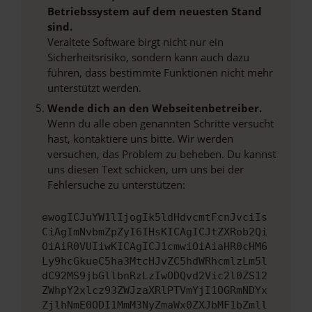
Betriebssystem auf dem neuesten Stand
sind.
Veraltete Software birgt nicht nur ein
Sicherheitsrisiko, sondern kann auch dazu
führen, dass bestimmte Funktionen nicht mehr
unterstützt werden.
Wende dich an den Webseitenbetreiber.
Wenn du alle oben genannten Schritte versucht
hast, kontaktiere uns bitte. Wir werden
versuchen, das Problem zu beheben. Du kannst
uns diesen Text schicken, um uns bei der
Fehlersuche zu unterstützen:
ewogICJuYW1lIjogIk5ldHdvcmtFcnJvciIs
CiAgImNvbmZpZyI6IHsKICAgICJtZXRob2Qi
OiAiR0VUIiwKICAgICJ1cmwiOiAiaHR0cHM6
Ly9hcGkueC5ha3MtcHJvZC5hdWRhcmlzLm5l
dC92MS9jbGllbnRzLzIwODQvd2Vic2l0ZS12
ZWhpY2xlcz93ZWJzaXRlPTVmYjI1OGRmNDYx
ZjlhNmE0ODI1MmM3NyZmaWx0ZXJbMF1bZmll