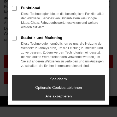
ganz sicher bei unserem breit gefächerten Sortiment an VW
Polo Gebrauchtwagen und Jahreswagen auf seine oder ihre
Funktional
Kosten. Wir lassen die Preise purzeln und sind auf Wunsch
Diese Technologien bieten die bestmögliche Funktionalität
auch zu einer Lieferung nach Baden-Baden bereit. Das
der Webseite. Services von Drittanbietern wie Google
Autohaus Brenk steht für Vielfalt und erstklassige Preise.
Maps, Chats, Fahrzeugbewertungssystem und weitere
werden aktiviert.
Darüber hinaus sichern wir Ihnen auch im
Gebrauchtwagenbereich eine erstklassige Qualität all
Statistik und Marketing
unserer Fahrzeuge zu.
Diese Technologien ermöglichen es uns, die Nutzung der
Webseite zu analysieren, um die Leistung zu messen und
zu verbessern. Zudem werden Technologien eingesetzt,
die von dritten Werbetreibenden verwendet werden, um
TAGESZULASSUNG BADEN-
NEUWAGEN BADEN-BADEN
Sie auf anderen Webseiten zu verfolgen und um Anzeigen
BADEN
zu schalten, die für Ihre Interessen relevant sind.
GEBRAUCHTWAGEN BADEN-
Speichern
BADEN
Optionale Cookies ablehnen
Alle akzeptieren