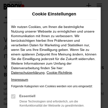
Zum
Hauptinhalt
Cookie Einstellungen
springen
Startseite
Baden-Baden
VW
VW Baden-Baden, VW Polo Angebote
mit Lieferservice nach Baden-Baden
Wir nutzen Cookies, um Ihnen die bestmögliche
Nutzung unserer Webseite zu ermöglichen und unsere
Kommunikation mit Ihnen zu verbessern. Wir
VW Baden-Baden, VW Polo
berücksichtigen hierbei Ihre Präferenzen und
Angebote mit Lieferservice
verarbeiten Daten für Marketing und Statistiken nur,
wenn Sie uns Ihre Einwilligung geben. Wenn Sie zu
nach Baden-Baden
einem späteren Zeitpunkt Ihre Meinung ändern, können
Sie die Einwilligung jederzeit für die Zukunft widerrufen.
Weitere Informationen zum Umfang der
VW Polo in Baden-Baden – das Autohaus
Datenverarbeitung finden Sie hier:
Datenschutzerklärung
,
Cookie-Richtlinie
.
Brenk steht bereit
Impressum
Wenn Sie einen VW Polo suchen, um fortan in Baden-Baden
Folgende Kategorien von Cookies werden von uns eingesetzt:
unterwegs zu sein, sollten wir ins Gespräch kommen. Wir
bieten Ihnen dieses rundum überzeugende Fahrzeug sowohl
Essentiell
als Neuwagen als auch als günstige Tageszulassung. Wer
Diese Technologien sind erforderlich, um die
lieber in ein gut eingefahrenes Fahrzeug einsteigt, kommt
Kernfunktionalität der Webseite zu gewährleisten.