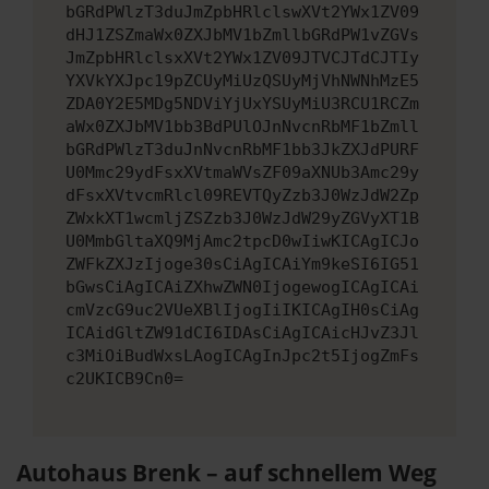
bGRdPWlzT3duJmZpbHRlclswXVt2YWx1ZV09
dHJ1ZSZmaWx0ZXJbMV1bZmllbGRdPW1vZGVs
JmZpbHRlclsxXVt2YWx1ZV09JTVCJTdCJTIy
YXVkYXJpc19pZCUyMiUzQSUyMjVhNWNhMzE5
ZDA0Y2E5MDg5NDViYjUxYSUyMiU3RCU1RCZm
aWx0ZXJbMV1bb3BdPUlOJnNvcnRbMF1bZmll
bGRdPWlzT3duJnNvcnRbMF1bb3JkZXJdPURF
U0Mmc29ydFsxXVtmaWVsZF09aXNUb3Amc29y
dFsxXVtvcmRlcl09REVTQyZzb3J0WzJdW2Zp
ZWxkXT1wcmljZSZzb3J0WzJdW29yZGVyXT1B
U0MmbGltaXQ9MjAmc2tpcD0wIiwKICAgICJo
ZWFkZXJzIjoge30sCiAgICAiYm9keSI6IG51
bGwsCiAgICAiZXhwZWN0IjogewogICAgICAi
cmVzcG9uc2VUeXBlIjogIiIKICAgIH0sCiAg
ICAidGltZW91dCI6IDAsCiAgICAicHJvZ3Jl
c3MiOiBudWxsLAogICAgInJpc2t5IjogZmFs
c2UKICB9Cn0=
Autohaus Brenk – auf schnellem Weg