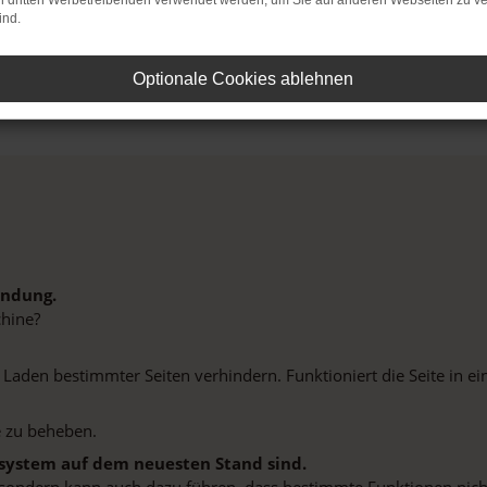
on dritten Werbetreibenden verwendet werden, um Sie auf anderen Webseiten zu ve
ind.
Optionale Cookies ablehnen
indung.
hine?
aden bestimmter Seiten verhindern. Funktioniert die Seite in e
 zu beheben.
bssystem auf dem neuesten Stand sind.
ko, sondern kann auch dazu führen, dass bestimmte Funktionen nic