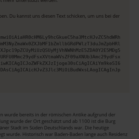
ben. Du kannst uns diesen Text schicken, um uns bei der
cmwiOiAiaHR0cHM6Ly9hcGkueC5ha3MtcHJvZC5hdWRh
MmM3NyZmaWx0ZXJbMF1bZmllbGRdPWlzT3duJmZpbHRl
YXJpc19pZCUyMiUzQSUyMjVhNWNhMzE5ZDA0Y2E5MDg5
PURFU0Mmc29ydFsxXVtmaWVsZF09aXNUb3Amc29ydFsx
IiwKICAgICJoZWFkZXJzIjoge30sCiAgICAiYm9keSI6
IDAsCiAgICAicHJvZ3Jlc3MiOiBudWxsLAogICAgInJp
n wurde bereits in der römischen Antike aufgrund der
lung wurde der Ort geschätzt und ab 1100 ist die Burg
äner Stadt im Süden Deutschlands war. Die heutige
egt wurde. Historisch war Baden-Baden lange auch Residenz