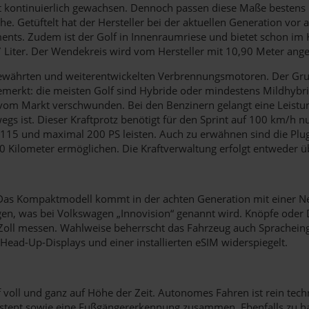
mit kontinuierlich gewachsen. Dennoch passen diese Maße bestens
e. Getüftelt hat der Hersteller bei der aktuellen Generation vor 
nts. Zudem ist der Golf in Innenraumriese und bietet schon im K
7 Liter. Der Wendekreis wird vom Hersteller mit 10,90 Meter ange
ährten und weiterentwickelten Verbrennungsmotoren. Der Grund l
emerkt: die meisten Golf sind Hybride oder mindestens Mildhybri
ch vom Markt verschwunden. Bei den Benzinern gelangt eine Leist
rwegs ist. Dieser Kraftprotz benötigt für den Sprint auf 100 km/
s 115 und maximal 200 PS leisten. Auch zu erwähnen sind die Plu
 60 Kilometer ermöglichen. Die Kraftverwaltung erfolgt entweder 
t. Das Kompaktmodell kommt in der achten Generation mit einer N
igen, was bei Volkswagen „Innovision“ genannt wird. Knöpfe oder 
25 Zoll messen. Wahlweise beherrscht das Fahrzeug auch Sprachei
 Head-Up-Displays und einer installierten eSIM widerspiegelt.
lf voll und ganz auf Höhe der Zeit. Autonomes Fahren ist rein te
istent sowie eine Fußgängererkennung zusammen. Ebenfalls zu ha