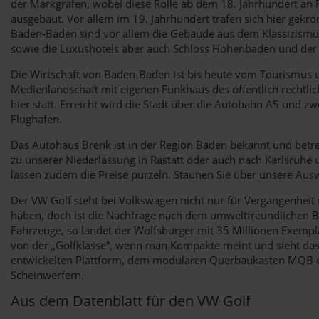
der Markgrafen, wobei diese Rolle ab dem 18. Jahrhundert an Ra
ausgebaut. Vor allem im 19. Jahrhundert trafen sich hier gek
Baden-Baden sind vor allem die Gebäude aus dem Klassizismus
sowie die Luxushotels aber auch Schloss Hohenbaden und der
Die Wirtschaft von Baden-Baden ist bis heute vom Tourismus und
Medienlandschaft mit eigenen Funkhaus des öffentlich rechtli
hier statt. Erreicht wird die Stadt über die Autobahn A5 und
Flughafen.
Das Autohaus Brenk ist in der Region Baden bekannt und betrei
zu unserer Niederlassung in Rastatt oder auch nach Karlsruhe 
lassen zudem die Preise purzeln. Staunen Sie über unsere Au
Der VW Golf steht bei Volkswagen nicht nur für Vergangenheit
haben, doch ist die Nachfrage nach dem umweltfreundlichen Be
Fahrzeuge, so landet der Wolfsburger mit 35 Millionen Exemplar
von der „Golfklasse“, wenn man Kompakte meint und sieht das F
entwickelten Plattform, dem modularen Querbaukasten MQB evo
Scheinwerfern.
Aus dem Datenblatt für den VW Golf