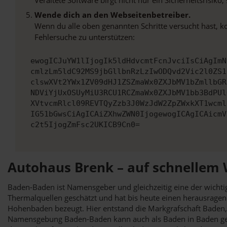
Wende dich an den Webseitenbetreiber.
Wenn du alle oben genannten Schritte versucht hast, k
Fehlersuche zu unterstützen:
ewogICJuYW1lIjogIk5ldHdvcmtFcnJvciIsCiAgImN
cmlzLm5ldC92MS9jbGllbnRzLzIwODQvd2Vic2l0ZS1
clswXVt2YWx1ZV09dHJ1ZSZmaWx0ZXJbMV1bZmllbGR
NDViYjUxOSUyMiU3RCU1RCZmaWx0ZXJbMV1bb3BdPUl
XVtvcmRlcl09REVTQyZzb3J0WzJdW2ZpZWxkXT1wcml
IG51bGwsCiAgICAiZXhwZWN0IjogewogICAgICAicmV
c2t5IjogZmFsc2UKICB9Cn0=
Autohaus Brenk – auf schnellem
Baden-Baden ist Namensgeber und gleichzeitig eine der wichti
Thermalquellen geschätzt und hat bis heute einen herausragen
Hohenbaden bezeugt. Hier entstand die Markgrafschaft Baden,
Namensgebung Baden-Baden kann auch als Baden in Baden geles