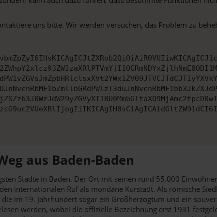
ontaktiere uns bitte. Wir werden versuchen, das Problem zu behe
vbmZpZyI6IHsKICAgICJtZXRob2QiOiAiR0VUIiwKICAgICJ1
2ZWhpY2xlcz93ZWJzaXRlPTVmYjI1OGRmNDYxZjlhNmE0ODI1
dPW1vZGVsJmZpbHRlclsxXVt2YWx1ZV09JTVCJTdCJTIyYXVk
OJnNvcnRbMF1bZmllbGRdPWlzT3duJnNvcnRbMF1bb3JkZXJd
jZSZzb3J0WzJdW29yZGVyXT1BU0MmbGltaXQ9MjAmc2tpcD0w
zcG9uc2VUeXBlIjogIiIKICAgIH0sCiAgICAidGltZW91dCI6
 Weg aus Baden-Baden
gsten Städte in Baden. Der Ort mit seinen rund 55.000 Einwohner
den internationalen Ruf als mondäne Kurstadt. Als römische Sied
 die im 19. Jahrhundert sogar ein Großherzogtum und ein souver
en werden, wobei die offizielle Bezeichnung erst 1931 festgel