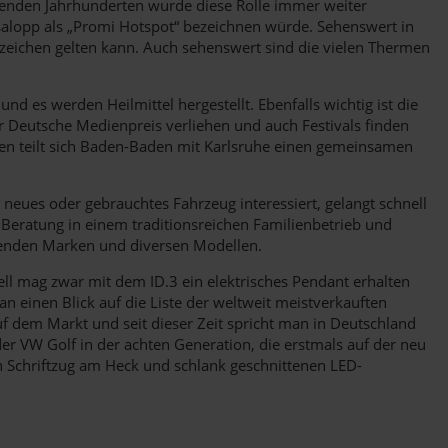
olgenden Jahrhunderten wurde diese Rolle immer weiter
 salopp als „Promi Hotspot“ bezeichnen würde. Sehenswert in
eichen gelten kann. Auch sehenswert sind die vielen Thermen
 es werden Heilmittel hergestellt. Ebenfalls wichtig ist die
r Deutsche Medienpreis verliehen und auch Festivals finden
ren teilt sich Baden-Baden mit Karlsruhe einen gemeinsamen
 neues oder gebrauchtes Fahrzeug interessiert, gelangt schnell
 Beratung in einem traditionsreichen Familienbetrieb und
genden Marken und diversen Modellen.
l mag zwar mit dem ID.3 ein elektrisches Pendant erhalten
 einen Blick auf die Liste der weltweit meistverkauften
uf dem Markt und seit dieser Zeit spricht man in Deutschland
er VW Golf in der achten Generation, die erstmals auf der neu
 Schriftzug am Heck und schlank geschnittenen LED-