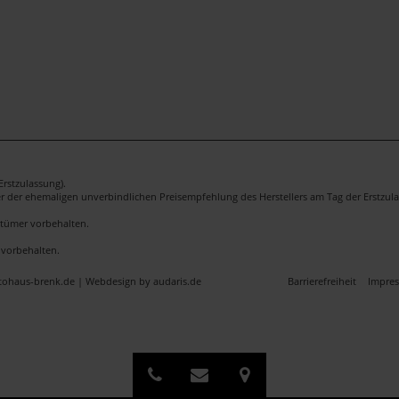
rstzulassung).
er der ehemaligen unverbindlichen Preisempfehlung des Herstellers am Tag der Erstzula
rrtümer vorbehalten.
 vorbehalten.
utohaus-brenk.de |
Webdesign by audaris.de
Barrierefreiheit
Impre