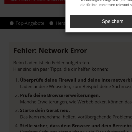
Technologien eingesetzt, die v
die für Ihre Interessen relevant s
Speichern
Top-Angebote
Hersteller-Info
Fehler: Network Error
Beim Laden ist ein Fehler aufgetreten.
Hier sind ein paar Tipps, die dir helfen können:
Überprüfe deine Firewall und deine Internetverb
Laden andere Webseiten, zum Beispiel deine Suchmasc
Prüfe deine Browsererweiterungen.
Manche Erweiterungen, wie Werbeblocker, können das L
Starte dein Gerät neu.
Das kann manchmal helfen, vorübergehende Probleme
Stelle sicher, dass dein Browser und dein Betrie
Veraltete Software birgt nicht nur ein Sicherheitsrisi