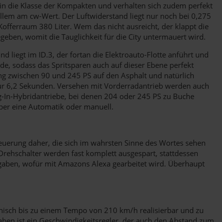
 in die Klasse der Kompakten und verhalten sich zudem perfekt
allem am cw-Wert. Der Luftwiderstand liegt nur noch bei 0,275
offerraum 380 Liter. Wem das nicht ausreicht, der klappt die
geben, womit die Tauglichkeit für die City untermauert wird.
iegt im ID.3, der fortan die Elektroauto-Flotte anführt und
de, sodass das Spritsparen auch auf dieser Ebene perfekt
ung zwischen 90 und 245 PS auf den Asphalt und natürlich
h nur 6,2 Sekunden. Versehen mit Vorderradantrieb werden auch
g-In-Hybridantriebe, bei denen 204 oder 245 PS zu Buche
über eine Automatik oder manuell.
euerung daher, die sich im wahrsten Sinne des Wortes sehen
Drehschalter werden fast komplett ausgespart, stattdessen
ngaben, wofür mit Amazons Alexa gearbeitet wird. Überhaupt
chnisch bis zu einem Tempo von 210 km/h realisierbar und zu
ben ist ein Geschwindigkeitsregler, der auch den Abstand zum