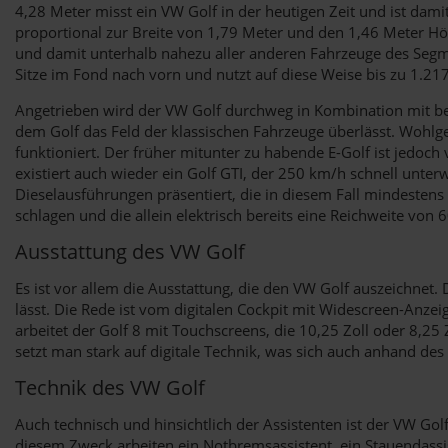
4,28 Meter misst ein VW Golf in der heutigen Zeit und ist da
proportional zur Breite von 1,79 Meter und den 1,46 Meter Höh
und damit unterhalb nahezu aller anderen Fahrzeuge des Segme
Sitze im Fond nach vorn und nutzt auf diese Weise bis zu 1.21
Angetrieben wird der VW Golf durchweg in Kombination mit bew
dem Golf das Feld der klassischen Fahrzeuge überlässt. Wohlg
funktioniert. Der früher mitunter zu habende E-Golf ist jedo
existiert auch wieder ein Golf GTI, der 250 km/h schnell unte
Dieselausführungen präsentiert, die in diesem Fall mindesten
schlagen und die allein elektrisch bereits eine Reichweite von
Ausstattung des VW Golf
Es ist vor allem die Ausstattung, die den VW Golf auszeichne
lässt. Die Rede ist vom digitalen Cockpit mit Widescreen-Anze
arbeitet der Golf 8 mit Touchscreens, die 10,25 Zoll oder 8,
setzt man stark auf digitale Technik, was sich auch anhand des
Technik des VW Golf
Auch technisch und hinsichtlich der Assistenten ist der VW Go
diesem Zweck arbeiten ein Notbremsassistent, ein Stauendass