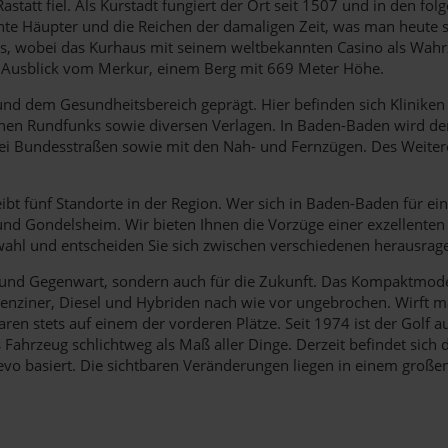
statt fiel. Als Kurstadt fungiert der Ort seit 1507 und in den f
rönte Häupter und die Reichen der damaligen Zeit, was man heute
, wobei das Kurhaus mit seinem weltbekannten Casino als Wahrz
 Ausblick vom Merkur, einem Berg mit 669 Meter Höhe.
 dem Gesundheitsbereich geprägt. Hier befinden sich Kliniken und
chen Rundfunks sowie diversen Verlagen. In Baden-Baden wird de
 zwei Bundesstraßen sowie mit den Nah- und Fernzügen. Des Weite
bt fünf Standorte in der Region. Wer sich in Baden-Baden für ein
und Gondelsheim. Wir bieten Ihnen die Vorzüge einer exzellenten
swahl und entscheiden Sie sich zwischen verschiedenen herausra
 und Gegenwart, sondern auch für die Zukunft. Das Kompaktmodel
nziner, Diesel und Hybriden nach wie vor ungebrochen. Wirft man
en stets auf einem der vorderen Plätze. Seit 1974 ist der Golf a
ahrzeug schlichtweg als Maß aller Dinge. Derzeit befindet sich d
 basiert. Die sichtbaren Veränderungen liegen in einem großen