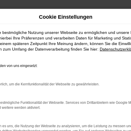
Cookie Einstellungen
eferservice nach Baden-Baden
ie bestmögliche Nutzung unserer Webseite zu ermöglichen und unsere
W Golf Angebote mi
hierbei Ihre Präferenzen und verarbeiten Daten für Marketing und Stati
einem späteren Zeitpunkt Ihre Meinung ändern, können Sie die Einwillig
en zum Umfang der Datenverarbeitung finden Sie hier:
Datenschutzerkl
n
en von uns eingesetzt:
ohaus Brenk steht bereit
rlich, um die Kernfunktionalität der Webseite zu gewährleisten.
erwegs zu sein, sollten wir ins Gespräch kommen. Wir bieten I
ein gut eingefahrenes Fahrzeug einsteigt, kommt ganz sicher bei
ir lassen die Preise purzeln und sind auf Wunsch auch zu einer
estmögliche Funktionalität der Webseite. Services von Drittanbietern wie Google 
ir Ihnen auch im Gebrauchtwagenbereich eine erstklassige Qualität 
eitere werden aktiviert.
 es uns, die Nutzung der Webseite zu analysieren, um die Leistung zu messen u