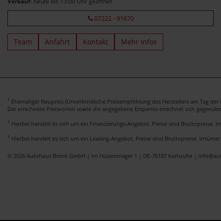
Verkauf
: heute bis 13:00 Uhr geöffnet
07222 - 91670
Team
Anfahrt
Kontakt
Mehr Infos
1
Ehemaliger Neupreis (Unverbindliche Preisempfehlung des Herstellers am Tag der E
Der errechnete Preisvorteil sowie die angegebene Ersparnis errechnet sich gegenüb
2
Hierbei handelt es sich um ein Finanzierungs-Angebot. Preise sind Bruttopreise. I
3
Hierbei handelt es sich um ein Leasing-Angebot. Preise sind Bruttopreise. Irrtümer
© 2026 Autohaus Brenk GmbH | Im Husarenlager 1 | DE-76187 Karlsruhe | info@a