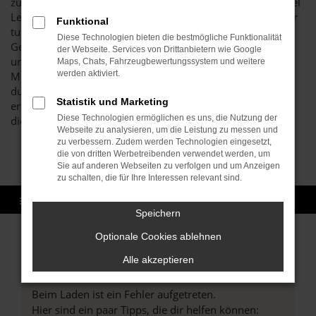
zu tun und sind bis heute ein Familienunternehmen mit viel
Leidenschaft und enormem Know-how. Wir lieben, was wir
Funktional
tun und stehen voll und ganz hinter den Kia
Diese Technologien bieten die bestmögliche Funktionalität
Gebrauchtwagen, die wir Ihnen anbieten. Möglich ist dies
der Webseite. Services von Drittanbietern wie Google
unter anderem durch die Expertise unserer Kfz-
Maps, Chats, Fahrzeugbewertungssystem und weitere
werden aktiviert.
Meisterwerkstatt. Wir checken jedes Fahrzeug gründlich
durch und stellen auf diese Weise sicher, dass Sie
Statistik und Marketing
erstklassige Qualität erhalten. Das ist unser Credo und an
Diese Technologien ermöglichen es uns, die Nutzung der
diesem hohen Anspruch lassen wir uns messen.
Webseite zu analysieren, um die Leistung zu messen und
zu verbessern. Zudem werden Technologien eingesetzt,
die von dritten Werbetreibenden verwendet werden, um
Sie auf anderen Webseiten zu verfolgen und um Anzeigen
zu schalten, die für Ihre Interessen relevant sind.
Speichern
Optionale Cookies ablehnen
Alle akzeptieren
Fehler: Network Error
Beim Laden ist ein Fehler aufgetreten.
Hier sind ein paar Tipps, die dir helfen können: