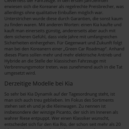
Cleverness der Fahrzeuge. In den ersten Jahrzehnten
erwiesen sich die Koreaner als regelrechte Preisbrecher, was
allerdings ohne qualitative Einbußen möglich war.
Unterstrichen wurde diese durch Garantien, die sonst kaum
zu finden waren. Mit anderen Worten: einen Kia kaufte und
kauft man einerseits günstig, andererseits aber auch mit
dem sicheren Gefühl, dass viele Jahre mit umfangreichen
Sicherheiten einhergehen. Für Gegenwart und Zukunft folgt
man bei den Koreanern einer „Green Car Roadmap“. Anhand
dieses Plans sollen mehr und mehr elektrische Antrieb und
Hybride an die Stelle der klassischen Fahrzeuge mit
Verbrennungsmotor treten, was zunehmend auch in die Tat
umgesetzt wird.
Derzeitige Modelle bei Kia
So sehr bei Kia Dynamik auf der Tagesordnung steht, ist
man sich auch treu geblieben. Im Fokus des Sortiments
stehen seit eh und je die Kleinwagen. Zu nennen ist
insbesondere der winzige Picanto, der sich im Inneren als
wahrer Riese entpuppt. Wer einen Klassiker wünscht,
entscheidet sich für den Kia Rio, der schon seit mehr als 20