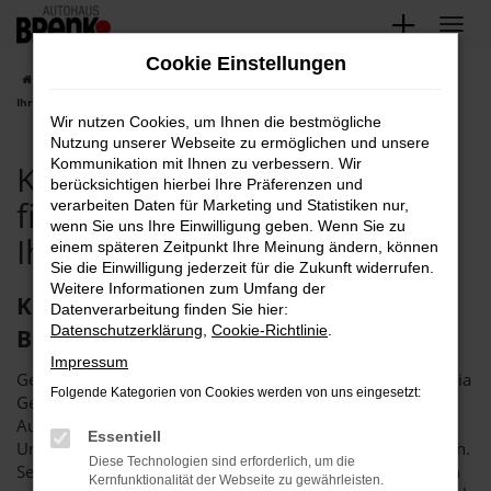
Zum
Hauptinhalt
Cookie Einstellungen
springen
Startseite
Kia
Kia Gebrauchtwagen kaufen, finanzieren exklusiv bei
Ihrem Kia Händler
Wir nutzen Cookies, um Ihnen die bestmögliche
Nutzung unserer Webseite zu ermöglichen und unsere
Kommunikation mit Ihnen zu verbessern. Wir
Kia Gebrauchtwagen kaufen,
berücksichtigen hierbei Ihre Präferenzen und
finanzieren exklusiv bei
verarbeiten Daten für Marketing und Statistiken nur,
wenn Sie uns Ihre Einwilligung geben. Wenn Sie zu
Ihrem Kia Händler
einem späteren Zeitpunkt Ihre Meinung ändern, können
Sie die Einwilligung jederzeit für die Zukunft widerrufen.
Weitere Informationen zum Umfang der
Kia Gebrauchtwagen – am Besten von
Datenverarbeitung finden Sie hier:
Datenschutzerklärung
,
Cookie-Richtlinie
.
Brenk
Impressum
Gestatten, Autohaus Brenk. Wir sind Ihre Spezialisten für Kia
Folgende Kategorien von Cookies werden von uns eingesetzt:
Gebrauchtwagen und bieten Ihnen eine außergewöhnliche
Auswahl und einen exzellenten Service. Für unser
Essentiell
Unternehmen spricht vor allem die Erfahrung und Tradition.
Diese Technologien sind erforderlich, um die
Seit mehr als 40 Jahren haben wir mit Kia Gebrauchtwagen
Kernfunktionalität der Webseite zu gewährleisten.