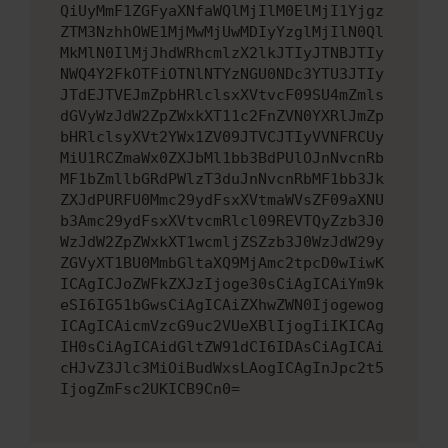
QiUyMmF1ZGFyaXNfaWQlMjIlM0ElMjI1Yjgz
ZTM3NzhhOWE1MjMwMjUwMDIyYzglMjIlN0Ql
MkMlN0IlMjJhdWRhcmlzX2lkJTIyJTNBJTIy
NWQ4Y2FkOTFiOTNlNTYzNGU0NDc3YTU3JTIy
JTdEJTVEJmZpbHRlclsxXVtvcF09SU4mZmls
dGVyWzJdW2ZpZWxkXT11c2FnZVN0YXRlJmZp
bHRlclsyXVt2YWx1ZV09JTVCJTIyVVNFRCUy
MiU1RCZmaWx0ZXJbMl1bb3BdPUlOJnNvcnRb
MF1bZmllbGRdPWlzT3duJnNvcnRbMF1bb3Jk
ZXJdPURFU0Mmc29ydFsxXVtmaWVsZF09aXNU
b3Amc29ydFsxXVtvcmRlcl09REVTQyZzb3J0
WzJdW2ZpZWxkXT1wcmljZSZzb3J0WzJdW29y
ZGVyXT1BU0MmbGltaXQ9MjAmc2tpcD0wIiwK
ICAgICJoZWFkZXJzIjoge30sCiAgICAiYm9k
eSI6IG51bGwsCiAgICAiZXhwZWN0Ijogewog
ICAgICAicmVzcG9uc2VUeXBlIjogIiIKICAg
IH0sCiAgICAidGltZW91dCI6IDAsCiAgICAi
cHJvZ3Jlc3MiOiBudWxsLAogICAgInJpc2t5
IjogZmFsc2UKICB9Cn0=