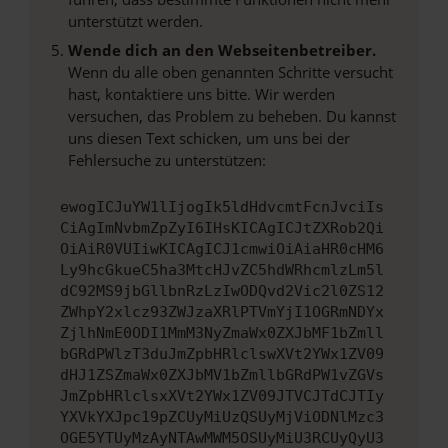
unterstützt werden.
Wende dich an den Webseitenbetreiber.
Wenn du alle oben genannten Schritte versucht
hast, kontaktiere uns bitte. Wir werden
versuchen, das Problem zu beheben. Du kannst
uns diesen Text schicken, um uns bei der
Fehlersuche zu unterstützen:
ewogICJuYW1lIjogIk5ldHdvcmtFcnJvciIs
CiAgImNvbmZpZyI6IHsKICAgICJtZXRob2Qi
OiAiR0VUIiwKICAgICJ1cmwiOiAiaHR0cHM6
Ly9hcGkueC5ha3MtcHJvZC5hdWRhcmlzLm5l
dC92MS9jbGllbnRzLzIwODQvd2Vic2l0ZS12
ZWhpY2xlcz93ZWJzaXRlPTVmYjI1OGRmNDYx
ZjlhNmE0ODI1MmM3NyZmaWx0ZXJbMF1bZmll
bGRdPWlzT3duJmZpbHRlclswXVt2YWx1ZV09
dHJ1ZSZmaWx0ZXJbMV1bZmllbGRdPW1vZGVs
JmZpbHRlclsxXVt2YWx1ZV09JTVCJTdCJTIy
YXVkYXJpc19pZCUyMiUzQSUyMjViODNlMzc3
OGE5YTUyMzAyNTAwMWM5OSUyMiU3RCUyQyU3