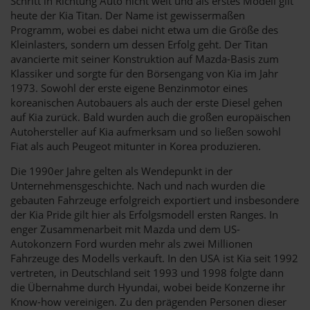
Schritt in Richtung Auto nicht weit und als erstes Modell gilt
heute der Kia Titan. Der Name ist gewissermaßen
Programm, wobei es dabei nicht etwa um die Größe des
Kleinlasters, sondern um dessen Erfolg geht. Der Titan
avancierte mit seiner Konstruktion auf Mazda-Basis zum
Klassiker und sorgte für den Börsengang von Kia im Jahr
1973. Sowohl der erste eigene Benzinmotor eines
koreanischen Autobauers als auch der erste Diesel gehen
auf Kia zurück. Bald wurden auch die großen europäischen
Autohersteller auf Kia aufmerksam und so ließen sowohl
Fiat als auch Peugeot mitunter in Korea produzieren.
Die 1990er Jahre gelten als Wendepunkt in der
Unternehmensgeschichte. Nach und nach wurden die
gebauten Fahrzeuge erfolgreich exportiert und insbesondere
der Kia Pride gilt hier als Erfolgsmodell ersten Ranges. In
enger Zusammenarbeit mit Mazda und dem US-
Autokonzern Ford wurden mehr als zwei Millionen
Fahrzeuge des Modells verkauft. In den USA ist Kia seit 1992
vertreten, in Deutschland seit 1993 und 1998 folgte dann
die Übernahme durch Hyundai, wobei beide Konzerne ihr
Know-how vereinigen. Zu den prägenden Personen dieser