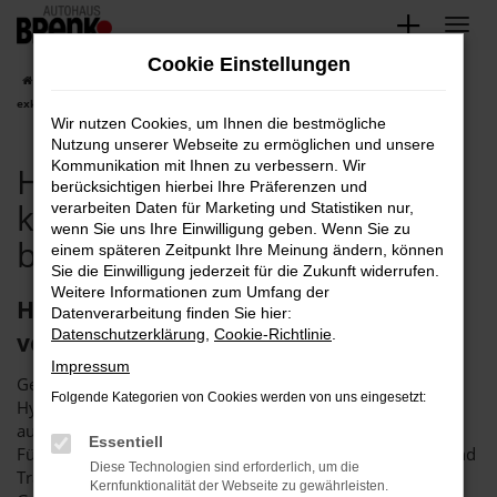
Zum
Hauptinhalt
Cookie Einstellungen
springen
Startseite
Hyundai
Hyundai Gebrauchtwagen kaufen, finanzieren
exklusiv bei Ihrem Hyundai Händler
Wir nutzen Cookies, um Ihnen die bestmögliche
Nutzung unserer Webseite zu ermöglichen und unsere
Kommunikation mit Ihnen zu verbessern. Wir
Hyundai Gebrauchtwagen
berücksichtigen hierbei Ihre Präferenzen und
kaufen, finanzieren exklusiv
verarbeiten Daten für Marketing und Statistiken nur,
wenn Sie uns Ihre Einwilligung geben. Wenn Sie zu
bei Ihrem Hyundai Händler
einem späteren Zeitpunkt Ihre Meinung ändern, können
Sie die Einwilligung jederzeit für die Zukunft widerrufen.
Weitere Informationen zum Umfang der
Hyundai Gebrauchtwagen – am Besten
Datenverarbeitung finden Sie hier:
Datenschutzerklärung
,
Cookie-Richtlinie
.
von Brenk
Impressum
Gestatten, Autohaus Brenk. Wir sind Ihre Spezialisten für
Folgende Kategorien von Cookies werden von uns eingesetzt:
Hyundai Gebrauchtwagen und bieten Ihnen eine
außergewöhnliche Auswahl und einen exzellenten Service.
Essentiell
Für unser Unternehmen spricht vor allem die Erfahrung und
Diese Technologien sind erforderlich, um die
Tradition. Seit mehr als 40 Jahren haben wir mit Hyundai
Kernfunktionalität der Webseite zu gewährleisten.