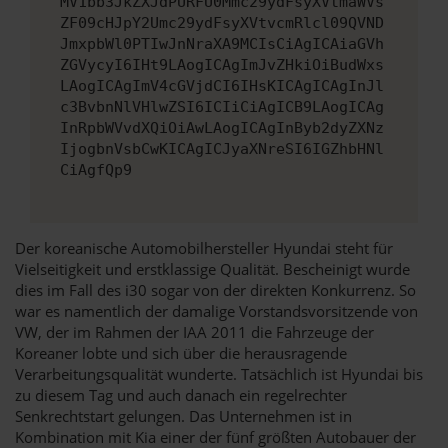
MV1bb3JkZXJdPURFU0Mmc29ydFsyXVtmaWVs
ZF09cHJpY2Umc29ydFsyXVtvcmRlcl09QVND
JmxpbWl0PTIwJnNraXA9MCIsCiAgICAiaGVh
ZGVycyI6IHt9LAogICAgImJvZHkiOiBudWxs
LAogICAgImV4cGVjdCI6IHsKICAgICAgInJl
c3BvbnNlVHlwZSI6ICIiCiAgICB9LAogICAg
InRpbWVvdXQiOiAwLAogICAgInByb2dyZXNz
IjogbnVsbCwKICAgICJyaXNreSI6IGZhbHNl
CiAgfQp9
Der koreanische Automobilhersteller Hyundai steht für
Vielseitigkeit und erstklassige Qualität. Bescheinigt wurde
dies im Fall des i30 sogar von der direkten Konkurrenz. So
war es namentlich der damalige Vorstandsvorsitzende von
VW, der im Rahmen der IAA 2011 die Fahrzeuge der
Koreaner lobte und sich über die herausragende
Verarbeitungsqualität wunderte. Tatsächlich ist Hyundai bis
zu diesem Tag und auch danach ein regelrechter
Senkrechtstart gelungen. Das Unternehmen ist in
Kombination mit Kia einer der fünf größten Autobauer der