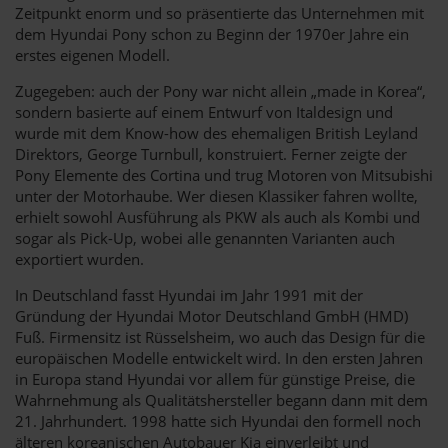
Zeitpunkt enorm und so präsentierte das Unternehmen mit
dem Hyundai Pony schon zu Beginn der 1970er Jahre ein
erstes eigenen Modell.
Zugegeben: auch der Pony war nicht allein „made in Korea“,
sondern basierte auf einem Entwurf von Italdesign und
wurde mit dem Know-how des ehemaligen British Leyland
Direktors, George Turnbull, konstruiert. Ferner zeigte der
Pony Elemente des Cortina und trug Motoren von Mitsubishi
unter der Motorhaube. Wer diesen Klassiker fahren wollte,
erhielt sowohl Ausführung als PKW als auch als Kombi und
sogar als Pick-Up, wobei alle genannten Varianten auch
exportiert wurden.
In Deutschland fasst Hyundai im Jahr 1991 mit der
Gründung der Hyundai Motor Deutschland GmbH (HMD)
Fuß. Firmensitz ist Rüsselsheim, wo auch das Design für die
europäischen Modelle entwickelt wird. In den ersten Jahren
in Europa stand Hyundai vor allem für günstige Preise, die
Wahrnehmung als Qualitätshersteller begann dann mit dem
21. Jahrhundert. 1998 hatte sich Hyundai den formell noch
älteren koreanischen Autobauer Kia einverleibt und