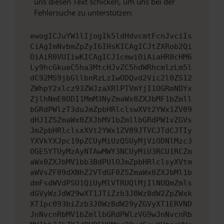
uns diesen Text schicken, um uns bei der
Fehlersuche zu unterstützen:
ewogICJuYW1lIjogIk5ldHdvcmtFcnJvciIs
CiAgImNvbmZpZyI6IHsKICAgICJtZXRob2Qi
OiAiR0VUIiwKICAgICJ1cmwiOiAiaHR0cHM6
Ly9hcGkueC5ha3MtcHJvZC5hdWRhcmlzLm5l
dC92MS9jbGllbnRzLzIwODQvd2Vic2l0ZS12
ZWhpY2xlcz93ZWJzaXRlPTVmYjI1OGRmNDYx
ZjlhNmE0ODI1MmM3NyZmaWx0ZXJbMF1bZmll
bGRdPWlzT3duJmZpbHRlclswXVt2YWx1ZV09
dHJ1ZSZmaWx0ZXJbMV1bZmllbGRdPW1vZGVs
JmZpbHRlclsxXVt2YWx1ZV09JTVCJTdCJTIy
YXVkYXJpc19pZCUyMiUzQSUyMjViODNlMzc3
OGE5YTUyMzAyNTAwMWY3NCUyMiU3RCU1RCZm
aWx0ZXJbMV1bb3BdPUlOJmZpbHRlclsyXVtm
aWVsZF09dXNhZ2VTdGF0ZSZmaWx0ZXJbMl1b
dmFsdWVdPSU1QiUyMlVTRUQlMjIlNUQmZmls
dGVyWzJdW29wXT1JTiZzb3J0WzBdW2ZpZWxk
XT1pc093biZzb3J0WzBdW29yZGVyXT1ERVND
JnNvcnRbMV1bZmllbGRdPWlzVG9wJnNvcnRb