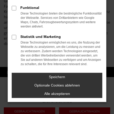
Gebrauchtwagen zu tun und sind bis heute ein
Familienunternehmen mit viel Leidenschaft und enormem
Funktional
Know-how. Wir lieben, was wir tun und stehen voll und ganz
Diese Technologien bieten die bestmögliche Funktionalität
hinter den Hyundai Gebrauchtwagen, die wir Ihnen
der Webseite. Services von Drittanbietern wie Google
anbieten. Möglich ist dies unter anderem durch die Expertise
Maps, Chats, Fahrzeugbewertungssystem und weitere
werden aktiviert.
unserer Kfz-Meisterwerkstatt. Wir checken jedes Fahrzeug
gründlich durch und stellen auf diese Weise sicher, dass Sie
Statistik und Marketing
erstklassige Qualität erhalten. Das ist unser Credo und an
Diese Technologien ermöglichen es uns, die Nutzung der
diesem hohen Anspruch lassen wir uns messen.
Webseite zu analysieren, um die Leistung zu messen und
zu verbessern. Zudem werden Technologien eingesetzt,
die von dritten Werbetreibenden verwendet werden, um
Sie auf anderen Webseiten zu verfolgen und um Anzeigen
zu schalten, die für Ihre Interessen relevant sind.
Speichern
Optionale Cookies ablehnen
Sofort verfügbare Modelle
Alle akzeptieren
Lieferservice
GEBRAUCHTWAGEN
GEBRAUCHTWAGEN