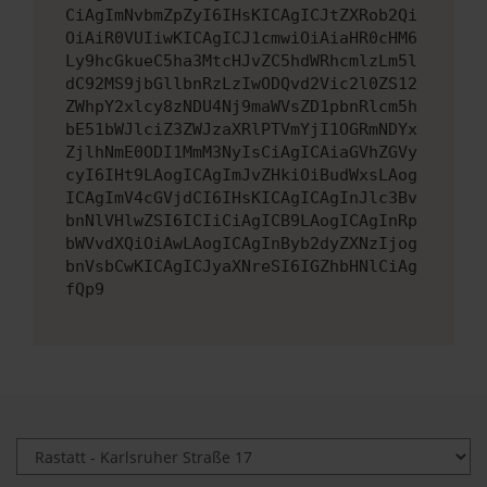
CiAgImNvbmZpZyI6IHsKICAgICJtZXRob2Qi
OiAiR0VUIiwKICAgICJ1cmwiOiAiaHR0cHM6
Ly9hcGkueC5ha3MtcHJvZC5hdWRhcmlzLm5l
dC92MS9jbGllbnRzLzIwODQvd2Vic2l0ZS12
ZWhpY2xlcy8zNDU4Nj9maWVsZD1pbnRlcm5h
bE51bWJlciZ3ZWJzaXRlPTVmYjI1OGRmNDYx
ZjlhNmE0ODI1MmM3NyIsCiAgICAiaGVhZGVy
cyI6IHt9LAogICAgImJvZHkiOiBudWxsLAog
ICAgImV4cGVjdCI6IHsKICAgICAgInJlc3Bv
bnNlVHlwZSI6ICIiCiAgICB9LAogICAgInRp
bWVvdXQiOiAwLAogICAgInByb2dyZXNzIjog
bnVsbCwKICAgICJyaXNreSI6IGZhbHNlCiAg
fQp9