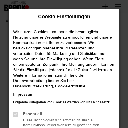
Zum
Hauptinhalt
Cookie Einstellungen
springen
Startseite
Fahrzeugangebote
Unsere Fahrzeuge
Wir nutzen Cookies, um Ihnen die bestmögliche
Nutzung unserer Webseite zu ermöglichen und unsere
Kommunikation mit Ihnen zu verbessern. Wir
Fehler: Network Error
berücksichtigen hierbei Ihre Präferenzen und
verarbeiten Daten für Marketing und Statistiken nur,
Beim Laden ist ein Fehler aufgetreten.
wenn Sie uns Ihre Einwilligung geben. Wenn Sie zu
Hier sind ein paar Tipps, die dir helfen können:
einem späteren Zeitpunkt Ihre Meinung ändern, können
Sie die Einwilligung jederzeit für die Zukunft widerrufen.
Überprüfe deine Firewall und deine
Weitere Informationen zum Umfang der
Internetverbindung.
Datenverarbeitung finden Sie hier:
Datenschutzerklärung
,
Cookie-Richtlinie
.
Laden andere Webseiten, zum Beispiel deine
Suchmaschine?
Impressum
Prüfe deine Browsererweiterungen.
Folgende Kategorien von Cookies werden von uns eingesetzt:
Manche Erweiterungen, wie Werbeblocker,
Essentiell
können das Laden bestimmter Seiten
verhindern. Funktioniert die Seite in einem
Diese Technologien sind erforderlich, um die
Kernfunktionalität der Webseite zu gewährleisten.
anderen Browser oder in einem privaten