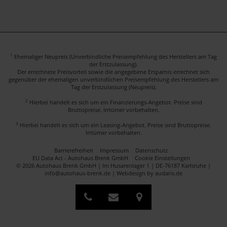
1
Ehemaliger Neupreis (Unverbindliche Preisempfehlung des Herstellers am Tag
der Erstzulassung).
Der errechnete Preisvorteil sowie die angegebene Ersparnis errechnet sich
gegenüber der ehemaligen unverbindlichen Preisempfehlung des Herstellers am
Tag der Erstzulassung (Neupreis).
2
Hierbei handelt es sich um ein Finanzierungs-Angebot. Preise sind
Bruttopreise. Irrtümer vorbehalten.
3
Hierbei handelt es sich um ein Leasing-Angebot. Preise sind Bruttopreise.
Irrtümer vorbehalten.
Barrierefreiheit
Impressum
Datenschutz
EU Data Act - Autohaus Brenk GmbH
Cookie Einstellungen
© 2026 Autohaus Brenk GmbH | Im Husarenlager 1 | DE-76187 Karlsruhe |
info@autohaus-brenk.de |
Webdesign by audaris.de