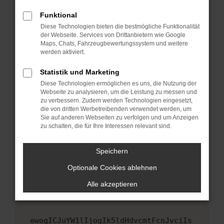
Fenster?
Funktional
Starte dein Gerät neu.
Diese Technologien bieten die bestmögliche Funktionalität
Das kann manchmal helfen, vorübergehende
der Webseite. Services von Drittanbietern wie Google
Maps, Chats, Fahrzeugbewertungssystem und weitere
Probleme zu beheben.
werden aktiviert.
Stelle sicher, dass dein Browser und dein
Betriebssystem auf dem neuesten Stand
Statistik und Marketing
sind.
Diese Technologien ermöglichen es uns, die Nutzung der
Webseite zu analysieren, um die Leistung zu messen und
Veraltete Software birgt nicht nur ein
zu verbessern. Zudem werden Technologien eingesetzt,
Sicherheitsrisiko, sondern kann auch dazu
die von dritten Werbetreibenden verwendet werden, um
führen, dass bestimmte Funktionen nicht mehr
Sie auf anderen Webseiten zu verfolgen und um Anzeigen
unterstützt werden.
zu schalten, die für Ihre Interessen relevant sind.
Wende dich an den Webseitenbetreiber.
Speichern
Wenn du alle oben genannten Schritte versucht
hast, kontaktiere uns bitte. Wir werden
Optionale Cookies ablehnen
versuchen, das Problem zu beheben. Du kannst
Alle akzeptieren
uns diesen Text schicken, um uns bei der
Fehlersuche zu unterstützen:
ewogICJuYW1lIjogIk5ldHdvcmtFcnJvciIs