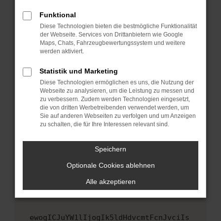
Fenster?
Funktional
Starte dein Gerät neu.
Diese Technologien bieten die bestmögliche Funktionalität
Das kann manchmal helfen, vorübergehende
der Webseite. Services von Drittanbietern wie Google
Maps, Chats, Fahrzeugbewertungssystem und weitere
Probleme zu beheben.
werden aktiviert.
Stelle sicher, dass dein Browser und dein
Betriebssystem auf dem neuesten Stand
Statistik und Marketing
sind.
Diese Technologien ermöglichen es uns, die Nutzung der
Webseite zu analysieren, um die Leistung zu messen und
Veraltete Software birgt nicht nur ein
zu verbessern. Zudem werden Technologien eingesetzt,
Sicherheitsrisiko, sondern kann auch dazu
die von dritten Werbetreibenden verwendet werden, um
führen, dass bestimmte Funktionen nicht mehr
Sie auf anderen Webseiten zu verfolgen und um Anzeigen
unterstützt werden.
zu schalten, die für Ihre Interessen relevant sind.
Wende dich an den Webseitenbetreiber.
Speichern
Wenn du alle oben genannten Schritte versucht
hast, kontaktiere uns bitte. Wir werden
Optionale Cookies ablehnen
versuchen, das Problem zu beheben. Du kannst
Alle akzeptieren
uns diesen Text schicken, um uns bei der
Fehlersuche zu unterstützen:
ewogICJuYW1lIjogIk5ldHdvcmtFcnJvciIs