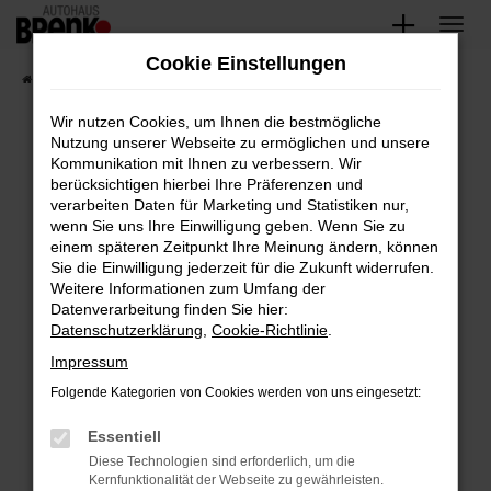
Zum
Hauptinhalt
Cookie Einstellungen
springen
Startseite
Fahrzeugangebote
Unsere Fahrzeuge
Wir nutzen Cookies, um Ihnen die bestmögliche
Nutzung unserer Webseite zu ermöglichen und unsere
Kommunikation mit Ihnen zu verbessern. Wir
Fehler: Network Error
berücksichtigen hierbei Ihre Präferenzen und
verarbeiten Daten für Marketing und Statistiken nur,
Beim Laden ist ein Fehler aufgetreten.
wenn Sie uns Ihre Einwilligung geben. Wenn Sie zu
Hier sind ein paar Tipps, die dir helfen können:
einem späteren Zeitpunkt Ihre Meinung ändern, können
Sie die Einwilligung jederzeit für die Zukunft widerrufen.
Überprüfe deine Firewall und deine
Weitere Informationen zum Umfang der
Internetverbindung.
Datenverarbeitung finden Sie hier:
Datenschutzerklärung
,
Cookie-Richtlinie
.
Laden andere Webseiten, zum Beispiel deine
Suchmaschine?
Impressum
Prüfe deine Browsererweiterungen.
Folgende Kategorien von Cookies werden von uns eingesetzt:
Manche Erweiterungen, wie Werbeblocker,
Essentiell
können das Laden bestimmter Seiten
verhindern. Funktioniert die Seite in einem
Diese Technologien sind erforderlich, um die
Kernfunktionalität der Webseite zu gewährleisten.
anderen Browser oder in einem privaten