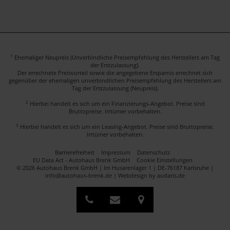
1
Ehemaliger Neupreis (Unverbindliche Preisempfehlung des Herstellers am Tag
der Erstzulassung).
Der errechnete Preisvorteil sowie die angegebene Ersparnis errechnet sich
gegenüber der ehemaligen unverbindlichen Preisempfehlung des Herstellers am
Tag der Erstzulassung (Neupreis).
2
Hierbei handelt es sich um ein Finanzierungs-Angebot. Preise sind
Bruttopreise. Irrtümer vorbehalten.
3
Hierbei handelt es sich um ein Leasing-Angebot. Preise sind Bruttopreise.
Irrtümer vorbehalten.
Barrierefreiheit
Impressum
Datenschutz
EU Data Act - Autohaus Brenk GmbH
Cookie Einstellungen
© 2026 Autohaus Brenk GmbH | Im Husarenlager 1 | DE-76187 Karlsruhe |
info@autohaus-brenk.de |
Webdesign by audaris.de