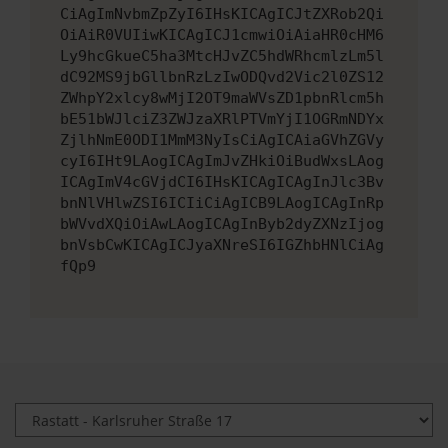
CiAgImNvbmZpZyI6IHsKICAgICJtZXRob2Qi
OiAiR0VUIiwKICAgICJ1cmwiOiAiaHR0cHM6
Ly9hcGkueC5ha3MtcHJvZC5hdWRhcmlzLm5l
dC92MS9jbGllbnRzLzIwODQvd2Vic2l0ZS12
ZWhpY2xlcy8wMjI2OT9maWVsZD1pbnRlcm5h
bE51bWJlciZ3ZWJzaXRlPTVmYjI1OGRmNDYx
ZjlhNmE0ODI1MmM3NyIsCiAgICAiaGVhZGVy
cyI6IHt9LAogICAgImJvZHkiOiBudWxsLAog
ICAgImV4cGVjdCI6IHsKICAgICAgInJlc3Bv
bnNlVHlwZSI6ICIiCiAgICB9LAogICAgInRp
bWVvdXQiOiAwLAogICAgInByb2dyZXNzIjog
bnVsbCwKICAgICJyaXNreSI6IGZhbHNlCiAg
fQp9