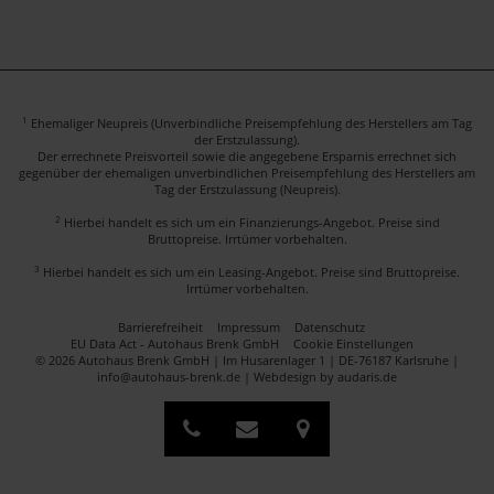
1
Ehemaliger Neupreis (Unverbindliche Preisempfehlung des Herstellers am Tag
der Erstzulassung).
Der errechnete Preisvorteil sowie die angegebene Ersparnis errechnet sich
gegenüber der ehemaligen unverbindlichen Preisempfehlung des Herstellers am
Tag der Erstzulassung (Neupreis).
2
Hierbei handelt es sich um ein Finanzierungs-Angebot. Preise sind
Bruttopreise. Irrtümer vorbehalten.
3
Hierbei handelt es sich um ein Leasing-Angebot. Preise sind Bruttopreise.
Irrtümer vorbehalten.
Barrierefreiheit
Impressum
Datenschutz
EU Data Act - Autohaus Brenk GmbH
Cookie Einstellungen
© 2026 Autohaus Brenk GmbH | Im Husarenlager 1 | DE-76187 Karlsruhe |
info@autohaus-brenk.de |
Webdesign by audaris.de