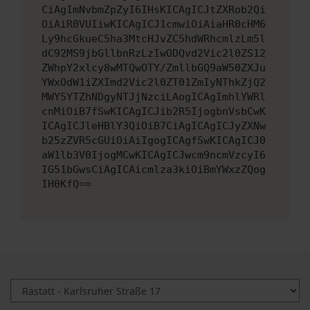
CiAgImNvbmZpZyI6IHsKICAgICJtZXRob2Qi
OiAiR0VUIiwKICAgICJ1cmwiOiAiaHR0cHM6
Ly9hcGkueC5ha3MtcHJvZC5hdWRhcmlzLm5l
dC92MS9jbGllbnRzLzIwODQvd2Vic2l0ZS12
ZWhpY2xlcy8wMTQwOTY/ZmllbGQ9aW50ZXJu
YWxOdW1iZXImd2Vic2l0ZT01ZmIyNThkZjQ2
MWY5YTZhNDgyNTJjNzciLAogICAgImhlYWRl
cnMiOiB7fSwKICAgICJib2R5IjogbnVsbCwK
ICAgICJleHBlY3QiOiB7CiAgICAgICJyZXNw
b25zZVR5cGUiOiAiIgogICAgfSwKICAgICJ0
aW1lb3V0IjogMCwKICAgICJwcm9ncmVzcyI6
IG51bGwsCiAgICAicmlza3kiOiBmYWxzZQog
IH0KfQ==