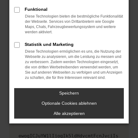
Fenster?
Funktional
Starte dein Gerät neu.
Diese Technologien bieten die bestmögliche Funktionalität
Das kann manchmal helfen, vorübergehende
der Webseite. Services von Drittanbietern wie Google
Maps, Chats, Fahrzeugbewertungssystem und weitere
Probleme zu beheben.
werden aktiviert.
Stelle sicher, dass dein Browser und dein
Betriebssystem auf dem neuesten Stand
Statistik und Marketing
sind.
Diese Technologien ermöglichen es uns, die Nutzung der
Webseite zu analysieren, um die Leistung zu messen und
Veraltete Software birgt nicht nur ein
zu verbessern. Zudem werden Technologien eingesetzt,
Sicherheitsrisiko, sondern kann auch dazu
die von dritten Werbetreibenden verwendet werden, um
führen, dass bestimmte Funktionen nicht mehr
Sie auf anderen Webseiten zu verfolgen und um Anzeigen
unterstützt werden.
zu schalten, die für Ihre Interessen relevant sind.
Wende dich an den Webseitenbetreiber.
Speichern
Wenn du alle oben genannten Schritte versucht
hast, kontaktiere uns bitte. Wir werden
Optionale Cookies ablehnen
versuchen, das Problem zu beheben. Du kannst
Alle akzeptieren
uns diesen Text schicken, um uns bei der
Fehlersuche zu unterstützen:
ewogICJuYW1lIjogIk5ldHdvcmtFcnJvciIs