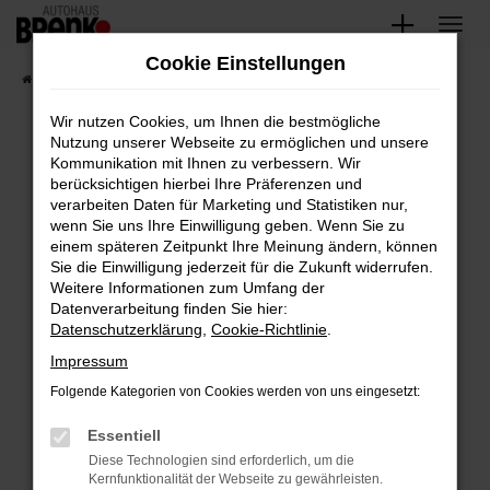
Zum
Hauptinhalt
Cookie Einstellungen
springen
Startseite
Fahrzeugangebote
Unsere Fahrzeuge
Wir nutzen Cookies, um Ihnen die bestmögliche
Nutzung unserer Webseite zu ermöglichen und unsere
Kommunikation mit Ihnen zu verbessern. Wir
Fehler: Network Error
berücksichtigen hierbei Ihre Präferenzen und
verarbeiten Daten für Marketing und Statistiken nur,
Beim Laden ist ein Fehler aufgetreten.
wenn Sie uns Ihre Einwilligung geben. Wenn Sie zu
Hier sind ein paar Tipps, die dir helfen können:
einem späteren Zeitpunkt Ihre Meinung ändern, können
Sie die Einwilligung jederzeit für die Zukunft widerrufen.
Überprüfe deine Firewall und deine
Weitere Informationen zum Umfang der
Internetverbindung.
Datenverarbeitung finden Sie hier:
Datenschutzerklärung
,
Cookie-Richtlinie
.
Laden andere Webseiten, zum Beispiel deine
Suchmaschine?
Impressum
Prüfe deine Browsererweiterungen.
Folgende Kategorien von Cookies werden von uns eingesetzt:
Manche Erweiterungen, wie Werbeblocker,
Essentiell
können das Laden bestimmter Seiten
verhindern. Funktioniert die Seite in einem
Diese Technologien sind erforderlich, um die
Kernfunktionalität der Webseite zu gewährleisten.
anderen Browser oder in einem privaten