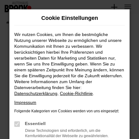
Zum
Hauptinhalt
Cookie Einstellungen
springen
Startseite
Fahrzeugangebote
Unsere Fahrzeuge
Wir nutzen Cookies, um Ihnen die bestmögliche
Nutzung unserer Webseite zu ermöglichen und unsere
Kommunikation mit Ihnen zu verbessern. Wir
Fehler: Network Error
berücksichtigen hierbei Ihre Präferenzen und
verarbeiten Daten für Marketing und Statistiken nur,
Beim Laden ist ein Fehler aufgetreten.
wenn Sie uns Ihre Einwilligung geben. Wenn Sie zu
Hier sind ein paar Tipps, die dir helfen können:
einem späteren Zeitpunkt Ihre Meinung ändern, können
Sie die Einwilligung jederzeit für die Zukunft widerrufen.
Überprüfe deine Firewall und deine
Weitere Informationen zum Umfang der
Internetverbindung.
Datenverarbeitung finden Sie hier:
Datenschutzerklärung
,
Cookie-Richtlinie
.
Laden andere Webseiten, zum Beispiel deine
Suchmaschine?
Impressum
Prüfe deine Browsererweiterungen.
Folgende Kategorien von Cookies werden von uns eingesetzt:
Manche Erweiterungen, wie Werbeblocker,
Essentiell
können das Laden bestimmter Seiten
verhindern. Funktioniert die Seite in einem
Diese Technologien sind erforderlich, um die
Kernfunktionalität der Webseite zu gewährleisten.
anderen Browser oder in einem privaten