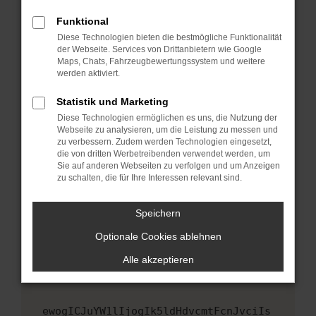
Fenster?
Funktional
Starte dein Gerät neu.
Diese Technologien bieten die bestmögliche Funktionalität
Das kann manchmal helfen, vorübergehende
der Webseite. Services von Drittanbietern wie Google
Maps, Chats, Fahrzeugbewertungssystem und weitere
Probleme zu beheben.
werden aktiviert.
Stelle sicher, dass dein Browser und dein
Betriebssystem auf dem neuesten Stand
Statistik und Marketing
sind.
Diese Technologien ermöglichen es uns, die Nutzung der
Webseite zu analysieren, um die Leistung zu messen und
Veraltete Software birgt nicht nur ein
zu verbessern. Zudem werden Technologien eingesetzt,
Sicherheitsrisiko, sondern kann auch dazu
die von dritten Werbetreibenden verwendet werden, um
führen, dass bestimmte Funktionen nicht mehr
Sie auf anderen Webseiten zu verfolgen und um Anzeigen
unterstützt werden.
zu schalten, die für Ihre Interessen relevant sind.
Wende dich an den Webseitenbetreiber.
Speichern
Wenn du alle oben genannten Schritte versucht
hast, kontaktiere uns bitte. Wir werden
Optionale Cookies ablehnen
versuchen, das Problem zu beheben. Du kannst
Alle akzeptieren
uns diesen Text schicken, um uns bei der
Fehlersuche zu unterstützen:
ewogICJuYW1lIjogIk5ldHdvcmtFcnJvciIs