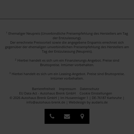
1
Ehemaliger Neupreis (Unverbindliche Preisempfehlung des Herstellers am Tag
der Erstzulassung).
Der errechnete Preisvorteil sowie die angegebene Ersparnis errechnet sich
gegenüber der ehemaligen unverbindlichen Preisempfehlung des Herstellers am
Tag der Erstzulassung (Neupreis).
2
Hierbei handelt es sich um ein Finanzierungs-Angebot. Preise sind
Bruttopreise. Irrtümer vorbehalten.
3
Hierbei handelt es sich um ein Leasing-Angebot. Preise sind Bruttopreise.
Irrtümer vorbehalten.
Barrierefreiheit
Impressum
Datenschutz
EU Data Act - Autohaus Brenk GmbH
Cookie Einstellungen
© 2026 Autohaus Brenk GmbH | Im Husarenlager 1 | DE-76187 Karlsruhe |
info@autohaus-brenk.de |
Webdesign by audaris.de