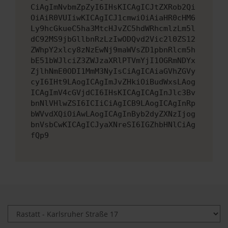
CiAgImNvbmZpZyI6IHsKICAgICJtZXRob2Qi
OiAiR0VUIiwKICAgICJ1cmwiOiAiaHR0cHM6
Ly9hcGkueC5ha3MtcHJvZC5hdWRhcmlzLm5l
dC92MS9jbGllbnRzLzIwODQvd2Vic2l0ZS12
ZWhpY2xlcy8zNzEwNj9maWVsZD1pbnRlcm5h
bE51bWJlciZ3ZWJzaXRlPTVmYjI1OGRmNDYx
ZjlhNmE0ODI1MmM3NyIsCiAgICAiaGVhZGVy
cyI6IHt9LAogICAgImJvZHkiOiBudWxsLAog
ICAgImV4cGVjdCI6IHsKICAgICAgInJlc3Bv
bnNlVHlwZSI6ICIiCiAgICB9LAogICAgInRp
bWVvdXQiOiAwLAogICAgInByb2dyZXNzIjog
bnVsbCwKICAgICJyaXNreSI6IGZhbHNlCiAg
fQp9