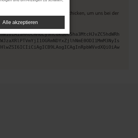
rfolgen und um Anzeigen zu schalten,
ben. Du kannst uns diesen Text schicken, um uns bei der
Alle akzeptieren
cmwiOiAiaHR0cHM6Ly9hcGkueC5ha3MtcHJvZC5hdWRh
ZWJzaXRlPTVmYjI1OGRmNDYxZjlhNmE0ODI1MmM3NyIs
VHlwZSI6ICIiCiAgICB9LAogICAgInRpbWVvdXQiOiAw