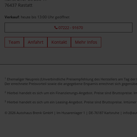
76437 Rastatt
Verkauf
: heute bis 13:00 Uhr geöffnet
07222 - 91670
Team
Anfahrt
Kontakt
Mehr Infos
1
Ehemaliger Neupreis (Unverbindliche Preisempfehlung des Herstellers am Tag der E
Der errechnete Preisvorteil sowie die angegebene Ersparnis errechnet sich gegenüb
2
Hierbei handelt es sich um ein Finanzierungs-Angebot. Preise sind Bruttopreise. I
3
Hierbei handelt es sich um ein Leasing-Angebot. Preise sind Bruttopreise. Irrtümer
© 2026 Autohaus Brenk GmbH | Im Husarenlager 1 | DE-76187 Karlsruhe | info@a