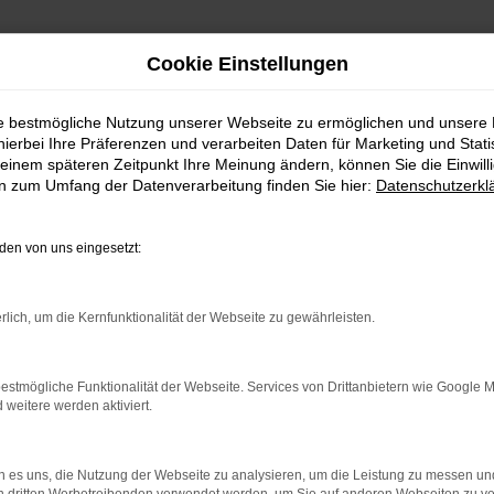
Cookie Einstellungen
ie bestmögliche Nutzung unserer Webseite zu ermöglichen und unsere
hierbei Ihre Präferenzen und verarbeiten Daten für Marketing und Stati
einem späteren Zeitpunkt Ihre Meinung ändern, können Sie die Einwillig
en zum Umfang der Datenverarbeitung finden Sie hier:
Datenschutzerkl
en von uns eingesetzt:
indung.
hine?
rlich, um die Kernfunktionalität der Webseite zu gewährleisten.
aden bestimmter Seiten verhindern. Funktioniert die Seite in e
estmögliche Funktionalität der Webseite. Services von Drittanbietern wie Google 
eitere werden aktiviert.
 zu beheben.
bssystem auf dem neuesten Stand sind.
 es uns, die Nutzung der Webseite zu analysieren, um die Leistung zu messen u
ko, sondern kann auch dazu führen, dass bestimmte Funktionen nic