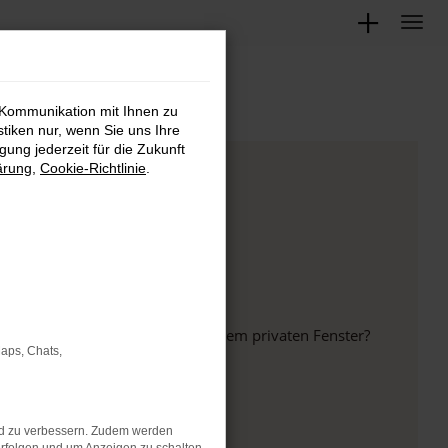
 Kommunikation mit Ihnen zu
stiken nur, wenn Sie uns Ihre
ung jederzeit für die Zukunft
ärung
,
Cookie-Richtlinie
.
inem anderen Browser oder in einem privaten Fenster?
Maps, Chats,
nd zu verbessern. Zudem werden
ht mehr unterstützt werden.