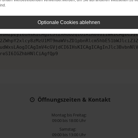
on dritten Werbetreibenden verwendet werden, um Sie auf anderen Webseiten zu ve
ind.
ontaktiere uns bitte. Wir werden versuchen, das Problem zu behe
Optionale Cookies ablehnen
vbmZpZyI6IHsKICAgICJtZXRob2QiOiAiR0VUIiwKICAgICJ1
2ZWhpY2xlcy8zMzU1MT9maWVsZD1pbnRlcm5hbE51bWJlciZ3
udWxsLAogICAgImV4cGVjdCI6IHsKICAgICAgInJlc3BvbnNl
reSI6IGZhbHNlCiAgfQp9
Öffnungszeiten & Kontakt
Montag bis Freitag:
09:00 bis 18:00 Uhr
Samstag:
09:00 bis 13:00 Uhr