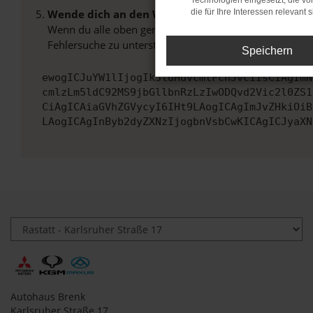
Technologien eingesetzt, die v
Wende dich an den Webseitenbetreiber.
die für Ihre Interessen relevant s
Wenn du alle oben genannten Schritte versucht hast, k
Fehlersuche zu unterstützen:
Speichern
ewogICJuYW1lIjogIk5ldHdvcmtFcnJvciIsCiAgImN
cmlzLm5ldC92MS9jbGllbnRzLzIwODQvd2Vic2l0ZS1
CiAgICAiaGVhZGVycyI6IHt9LAogICAgImJvZHkiOiB
LAogICAgInByb2dyZXNzIjogbnVsbCwKICAgICJyaXN
Autohaus Brenk
Karlsruher Straße 17