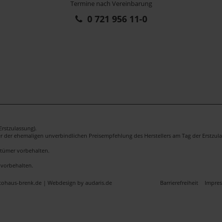
Termine nach Vereinbarung
0 721 956 11-0
rstzulassung).
er der ehemaligen unverbindlichen Preisempfehlung des Herstellers am Tag der Erstzula
rrtümer vorbehalten.
 vorbehalten.
utohaus-brenk.de |
Webdesign by audaris.de
Barrierefreiheit
Impre