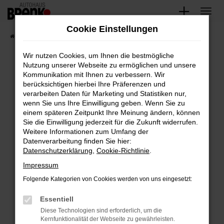
Zum
Hauptinhalt
Cookie Einstellungen
springen
Startseite
Fahrzeugangebote
Unsere Fahrzeuge
Wir nutzen Cookies, um Ihnen die bestmögliche
Nutzung unserer Webseite zu ermöglichen und unsere
Kommunikation mit Ihnen zu verbessern. Wir
Fehler: Network Error
berücksichtigen hierbei Ihre Präferenzen und
verarbeiten Daten für Marketing und Statistiken nur,
Beim Laden ist ein Fehler aufgetreten.
wenn Sie uns Ihre Einwilligung geben. Wenn Sie zu
Hier sind ein paar Tipps, die dir helfen können:
einem späteren Zeitpunkt Ihre Meinung ändern, können
Sie die Einwilligung jederzeit für die Zukunft widerrufen.
Überprüfe deine Firewall und deine
Weitere Informationen zum Umfang der
Internetverbindung.
Datenverarbeitung finden Sie hier:
Datenschutzerklärung
,
Cookie-Richtlinie
.
Laden andere Webseiten, zum Beispiel deine
Suchmaschine?
Impressum
Prüfe deine Browsererweiterungen.
Folgende Kategorien von Cookies werden von uns eingesetzt:
Manche Erweiterungen, wie Werbeblocker,
Essentiell
können das Laden bestimmter Seiten
verhindern. Funktioniert die Seite in einem
Diese Technologien sind erforderlich, um die
Kernfunktionalität der Webseite zu gewährleisten.
anderen Browser oder in einem privaten