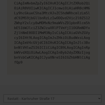
CiAgImNvbmZpZyI6IHsKICAgICJtZXRob2Qi
OiAiR0VUIiwKICAgICJ1cmwiOiAiaHR0cHM6
Ly9hcGkueC5ha3MtcHJvZC5hdWRhcmlzLm5l
dC92MS9jbGllbnRzLzIwODQvd2Vic2l0ZS12
ZWhpY2xlcy8wMDMxNz9maWVsZD1pbnRlcm5h
bE51bWJlciZ3ZWJzaXRlPTVmYjI1OGRmNDYx
ZjlhNmE0ODI1MmM3NyIsCiAgICAiaGVhZGVy
cyI6IHt9LAogICAgImJvZHkiOiBudWxsLAog
ICAgImV4cGVjdCI6IHsKICAgICAgInJlc3Bv
bnNlVHlwZSI6ICIiCiAgICB9LAogICAgInRp
bWVvdXQiOiAwLAogICAgInByb2dyZXNzIjog
bnVsbCwKICAgICJyaXNreSI6IGZhbHNlCiAg
fQp9