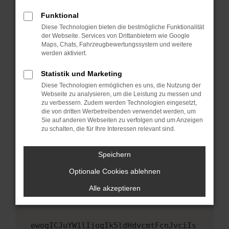
Fenster?
Funktional
Starte dein Gerät neu.
Diese Technologien bieten die bestmögliche Funktionalität
Das kann manchmal helfen, vorübergehende
der Webseite. Services von Drittanbietern wie Google
Maps, Chats, Fahrzeugbewertungssystem und weitere
Probleme zu beheben.
werden aktiviert.
Stelle sicher, dass dein Browser und dein
Betriebssystem auf dem neuesten Stand
Statistik und Marketing
sind.
Diese Technologien ermöglichen es uns, die Nutzung der
Webseite zu analysieren, um die Leistung zu messen und
Veraltete Software birgt nicht nur ein
zu verbessern. Zudem werden Technologien eingesetzt,
Sicherheitsrisiko, sondern kann auch dazu
die von dritten Werbetreibenden verwendet werden, um
führen, dass bestimmte Funktionen nicht mehr
Sie auf anderen Webseiten zu verfolgen und um Anzeigen
unterstützt werden.
zu schalten, die für Ihre Interessen relevant sind.
Wende dich an den Webseitenbetreiber.
Speichern
Wenn du alle oben genannten Schritte versucht
hast, kontaktiere uns bitte. Wir werden
Optionale Cookies ablehnen
versuchen, das Problem zu beheben. Du kannst
Alle akzeptieren
uns diesen Text schicken, um uns bei der
Fehlersuche zu unterstützen:
ewogICJuYW1lIjogIk5ldHdvcmtFcnJvciIs