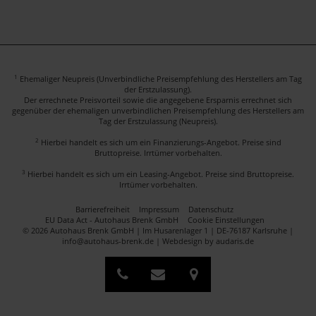
1
Ehemaliger Neupreis (Unverbindliche Preisempfehlung des Herstellers am Tag
der Erstzulassung).
Der errechnete Preisvorteil sowie die angegebene Ersparnis errechnet sich
gegenüber der ehemaligen unverbindlichen Preisempfehlung des Herstellers am
Tag der Erstzulassung (Neupreis).
2
Hierbei handelt es sich um ein Finanzierungs-Angebot. Preise sind
Bruttopreise. Irrtümer vorbehalten.
3
Hierbei handelt es sich um ein Leasing-Angebot. Preise sind Bruttopreise.
Irrtümer vorbehalten.
Barrierefreiheit
Impressum
Datenschutz
EU Data Act - Autohaus Brenk GmbH
Cookie Einstellungen
© 2026 Autohaus Brenk GmbH | Im Husarenlager 1 | DE-76187 Karlsruhe |
info@autohaus-brenk.de |
Webdesign by audaris.de