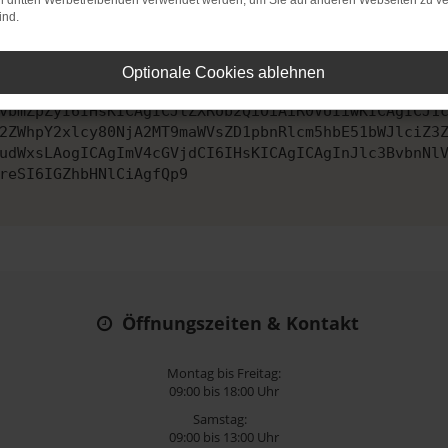
on dritten Werbetreibenden verwendet werden, um Sie auf anderen Webseiten zu ve
ind.
ontaktiere uns bitte. Wir werden versuchen, das Problem zu behe
Optionale Cookies ablehnen
vbmZpZyI6IHsKICAgICJtZXRob2QiOiAiR0VUIiwKICAgICJ1
2ZWhpY2xlcy80NjA2MT9maWVsZD1pbnRlcm5hbE51bWJlciZ3
udWxsLAogICAgImV4cGVjdCI6IHsKICAgICAgInJlc3BvbnNl
reSI6IGZhbHNlCiAgfQp9
Öffnungszeiten & Kontakt
Montag bis Freitag:
09:00 bis 18:00 Uhr
Samstag:
09:00 bis 13:00 Uhr