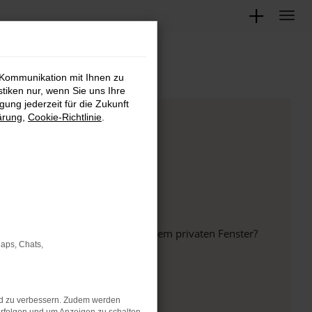
 Kommunikation mit Ihnen zu
stiken nur, wenn Sie uns Ihre
ung jederzeit für die Zukunft
ärung
,
Cookie-Richtlinie
.
inem anderen Browser oder in einem privaten Fenster?
Maps, Chats,
nd zu verbessern. Zudem werden
ht mehr unterstützt werden.