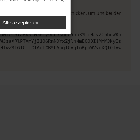
rfolgen und um Anzeigen zu schalten,
ben. Du kannst uns diesen Text schicken, um uns bei der
Alle akzeptieren
cmwiOiAiaHR0cHM6Ly9hcGkueC5ha3MtcHJvZC5hdWRh
ZWJzaXRlPTVmYjI1OGRmNDYxZjlhNmE0ODI1MmM3NyIs
VHlwZSI6ICIiCiAgICB9LAogICAgInRpbWVvdXQiOiAw