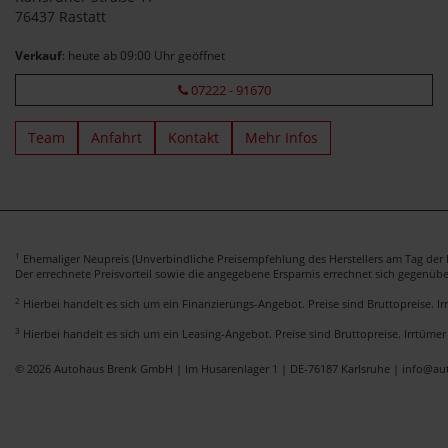
76437 Rastatt
Verkauf
: heute ab 09:00 Uhr geöffnet
07222 - 91670
Team
Anfahrt
Kontakt
Mehr Infos
1
Ehemaliger Neupreis (Unverbindliche Preisempfehlung des Herstellers am Tag der E
Der errechnete Preisvorteil sowie die angegebene Ersparnis errechnet sich gegenüb
2
Hierbei handelt es sich um ein Finanzierungs-Angebot. Preise sind Bruttopreise. I
3
Hierbei handelt es sich um ein Leasing-Angebot. Preise sind Bruttopreise. Irrtümer
© 2026 Autohaus Brenk GmbH | Im Husarenlager 1 | DE-76187 Karlsruhe | info@a