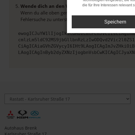
Technologien eingesetzt, die v
Wende dich an den Webseitenbetreiber.
die für Ihre Interessen relevant s
Wenn du alle oben genannten Schritte versucht hast, k
Fehlersuche zu unterstützen:
Speichern
ewogICJuYW1lIjogIk5ldHdvcmtFcnJvciIsCiAgImN
cmlzLm5ldC92MS9jbGllbnRzLzIwODQvd2Vic2l0ZS1
CiAgICAiaGVhZGVycyI6IHt9LAogICAgImJvZHkiOiB
LAogICAgInByb2dyZXNzIjogbnVsbCwKICAgICJyaXN
Autohaus Brenk
Karlsruher Straße 17