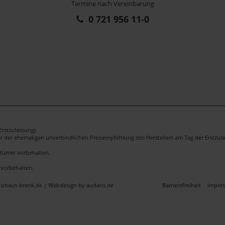
Termine nach Vereinbarung
0 721 956 11-0
rstzulassung).
er der ehemaligen unverbindlichen Preisempfehlung des Herstellers am Tag der Erstzula
rrtümer vorbehalten.
 vorbehalten.
utohaus-brenk.de |
Webdesign by audaris.de
Barrierefreiheit
Impre