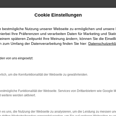
Cookie Einstellungen
ie bestmögliche Nutzung unserer Webseite zu ermöglichen und unsere
hierbei Ihre Präferenzen und verarbeiten Daten für Marketing und Stati
einem späteren Zeitpunkt Ihre Meinung ändern, können Sie die Einwillig
en zum Umfang der Datenverarbeitung finden Sie hier:
Datenschutzerkl
en von uns eingesetzt:
indung.
hine?
rlich, um die Kernfunktionalität der Webseite zu gewährleisten.
aden bestimmter Seiten verhindern. Funktioniert die Seite in e
estmögliche Funktionalität der Webseite. Services von Drittanbietern wie Google 
eitere werden aktiviert.
 zu beheben.
bssystem auf dem neuesten Stand sind.
 es uns, die Nutzung der Webseite zu analysieren, um die Leistung zu messen u
ko, sondern kann auch dazu führen, dass bestimmte Funktionen nic