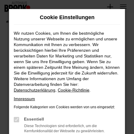
Zum
Hauptinhalt
Cookie Einstellungen
springen
Startseite
Fahrzeugangebote
Unsere Fahrzeuge
Wir nutzen Cookies, um Ihnen die bestmögliche
Nutzung unserer Webseite zu ermöglichen und unsere
Kommunikation mit Ihnen zu verbessern. Wir
Fehler: Network Error
berücksichtigen hierbei Ihre Präferenzen und
verarbeiten Daten für Marketing und Statistiken nur,
Beim Laden ist ein Fehler aufgetreten.
wenn Sie uns Ihre Einwilligung geben. Wenn Sie zu
Hier sind ein paar Tipps, die dir helfen können:
einem späteren Zeitpunkt Ihre Meinung ändern, können
Sie die Einwilligung jederzeit für die Zukunft widerrufen.
Überprüfe deine Firewall und deine
Weitere Informationen zum Umfang der
Internetverbindung.
Datenverarbeitung finden Sie hier:
Datenschutzerklärung
,
Cookie-Richtlinie
.
Laden andere Webseiten, zum Beispiel deine
Suchmaschine?
Impressum
Prüfe deine Browsererweiterungen.
Folgende Kategorien von Cookies werden von uns eingesetzt:
Manche Erweiterungen, wie Werbeblocker,
Essentiell
können das Laden bestimmter Seiten
verhindern. Funktioniert die Seite in einem
Diese Technologien sind erforderlich, um die
Kernfunktionalität der Webseite zu gewährleisten.
anderen Browser oder in einem privaten