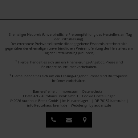
1
Ehemaliger Neupreis (Unverbindliche Preisempfehlung des Herstellers am Tag
der Erstzulassung).
Der errechnete Preisvorteil sowie die angegebene Ersparnis errechnet sich
gegenüber der ehemaligen unverbindlichen Preisempfehlung des Herstellers am
Tag der Erstzulassung (Neupreis).
2
Hierbei handelt es sich um ein Finanzierungs-Angebot. Preise sind
Bruttopreise. Irrtümer vorbehalten.
3
Hierbei handelt es sich um ein Leasing-Angebot. Preise sind Bruttopreise.
Irrtümer vorbehalten.
Barrierefreiheit
Impressum
Datenschutz
EU Data Act - Autohaus Brenk GmbH
Cookie Einstellungen
© 2026 Autohaus Brenk GmbH | Im Husarenlager 1 | DE-76187 Karlsruhe |
info@autohaus-brenk.de |
Webdesign by audaris.de