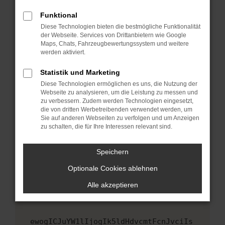
Fenster?
Funktional
Starte dein Gerät neu.
Diese Technologien bieten die bestmögliche Funktionalität
Das kann manchmal helfen, vorübergehende
der Webseite. Services von Drittanbietern wie Google
Maps, Chats, Fahrzeugbewertungssystem und weitere
Probleme zu beheben.
werden aktiviert.
Stelle sicher, dass dein Browser und dein
Betriebssystem auf dem neuesten Stand
Statistik und Marketing
sind.
Diese Technologien ermöglichen es uns, die Nutzung der
Webseite zu analysieren, um die Leistung zu messen und
Veraltete Software birgt nicht nur ein
zu verbessern. Zudem werden Technologien eingesetzt,
Sicherheitsrisiko, sondern kann auch dazu
die von dritten Werbetreibenden verwendet werden, um
führen, dass bestimmte Funktionen nicht mehr
Sie auf anderen Webseiten zu verfolgen und um Anzeigen
unterstützt werden.
zu schalten, die für Ihre Interessen relevant sind.
Wende dich an den Webseitenbetreiber.
Speichern
Wenn du alle oben genannten Schritte versucht
hast, kontaktiere uns bitte. Wir werden
Optionale Cookies ablehnen
versuchen, das Problem zu beheben. Du kannst
Alle akzeptieren
uns diesen Text schicken, um uns bei der
Fehlersuche zu unterstützen:
ewogICJuYW1lIjogIk5ldHdvcmtFcnJvciIs