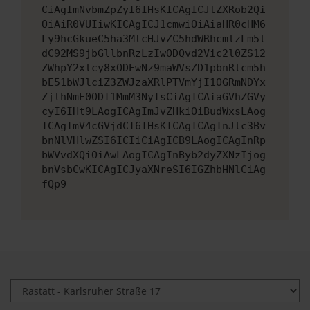
CiAgImNvbmZpZyI6IHsKICAgICJtZXRob2Qi
OiAiR0VUIiwKICAgICJ1cmwiOiAiaHR0cHM6
Ly9hcGkueC5ha3MtcHJvZC5hdWRhcmlzLm5l
dC92MS9jbGllbnRzLzIwODQvd2Vic2l0ZS12
ZWhpY2xlcy8xODEwNz9maWVsZD1pbnRlcm5h
bE51bWJlciZ3ZWJzaXRlPTVmYjI1OGRmNDYx
ZjlhNmE0ODI1MmM3NyIsCiAgICAiaGVhZGVy
cyI6IHt9LAogICAgImJvZHkiOiBudWxsLAog
ICAgImV4cGVjdCI6IHsKICAgICAgInJlc3Bv
bnNlVHlwZSI6ICIiCiAgICB9LAogICAgInRp
bWVvdXQiOiAwLAogICAgInByb2dyZXNzIjog
bnVsbCwKICAgICJyaXNreSI6IGZhbHNlCiAg
fQp9