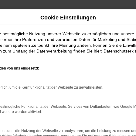
Cookie Einstellungen
ie bestmögliche Nutzung unserer Webseite zu ermöglichen und unsere
hierbei Ihre Präferenzen und verarbeiten Daten für Marketing und Stati
einem späteren Zeitpunkt Ihre Meinung ändern, können Sie die Einwillig
en zum Umfang der Datenverarbeitung finden Sie hier:
Datenschutzerkl
en von uns eingesetzt:
indung.
hine?
rlich, um die Kernfunktionalität der Webseite zu gewährleisten.
aden bestimmter Seiten verhindern. Funktioniert die Seite in e
estmögliche Funktionalität der Webseite. Services von Drittanbietern wie Google 
eitere werden aktiviert.
 zu beheben.
bssystem auf dem neuesten Stand sind.
 es uns, die Nutzung der Webseite zu analysieren, um die Leistung zu messen u
ko, sondern kann auch dazu führen, dass bestimmte Funktionen nic