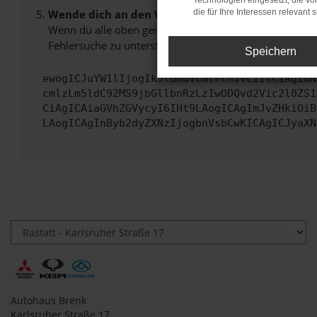
Technologien eingesetzt, die v
Wende dich an den Webseitenbetreiber.
die für Ihre Interessen relevant s
Wenn du alle oben genannten Schritte versucht hast, k
Fehlersuche zu unterstützen:
Speichern
ewogICJuYW1lIjogIk5ldHdvcmtFcnJvciIsCiAgImN
cmlzLm5ldC92MS9jbGllbnRzLzIwODQvd2Vic2l0ZS1
CiAgICAiaGVhZGVycyI6IHt9LAogICAgImJvZHkiOiB
LAogICAgInByb2dyZXNzIjogbnVsbCwKICAgICJyaXN
Autohaus Brenk
Karlsruher Straße 17