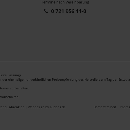
Termine nach Vereinbarung
0 721 956 11-0
rstzulassung).
er der ehemaligen unverbindlichen Preisempfehlung des Herstellers am Tag der Erstzula
rrtümer vorbehalten.
 vorbehalten.
utohaus-brenk.de |
Webdesign by audaris.de
Barrierefreiheit
Impre