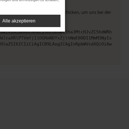
rfolgen und um Anzeigen zu schalten,
ben. Du kannst uns diesen Text schicken, um uns bei der
Alle akzeptieren
cmwiOiAiaHR0cHM6Ly9hcGkueC5ha3MtcHJvZC5hdWRh
ZWJzaXRlPTVmYjI1OGRmNDYxZjlhNmE0ODI1MmM3NyIs
VHlwZSI6ICIiCiAgICB9LAogICAgInRpbWVvdXQiOiAw