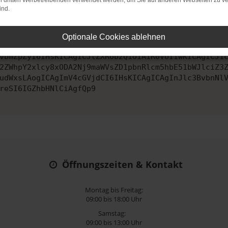
on dritten Werbetreibenden verwendet werden, um Sie auf anderen Webseiten zu ve
ind.
ontaktiere uns bitte. Wir werden versuchen, das Problem zu behe
Optionale Cookies ablehnen
vbmZpZyI6IHsKICAgICJtZXRob2QiOiAiR0VUIiwKICAgICJ1
2ZWhpY2xlcy8xODA2Nj9maWVsZD1pbnRlcm5hbE51bWJlciZ3
udWxsLAogICAgImV4cGVjdCI6IHsKICAgICAgInJlc3BvbnNl
reSI6IGZhbHNlCiAgfQp9
Öffnungszeiten & Kontakt
Montag bis Freitag:
09:00 bis 18:00 Uhr
Samstag:
09:00 bis 13:00 Uhr