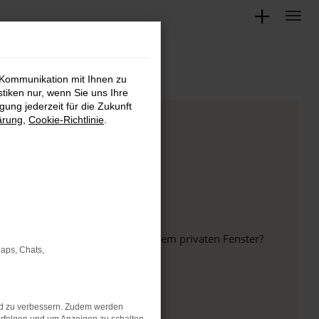
 Kommunikation mit Ihnen zu
stiken nur, wenn Sie uns Ihre
ung jederzeit für die Zukunft
ärung
,
Cookie-Richtlinie
.
inem anderen Browser oder in einem privaten Fenster?
Maps, Chats,
nd zu verbessern. Zudem werden
ht mehr unterstützt werden.