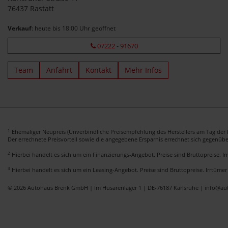
76437 Rastatt
Verkauf
: heute bis 18:00 Uhr geöffnet
07222 - 91670
Team
Anfahrt
Kontakt
Mehr Infos
1
Ehemaliger Neupreis (Unverbindliche Preisempfehlung des Herstellers am Tag der E
Der errechnete Preisvorteil sowie die angegebene Ersparnis errechnet sich gegenüb
2
Hierbei handelt es sich um ein Finanzierungs-Angebot. Preise sind Bruttopreise. I
3
Hierbei handelt es sich um ein Leasing-Angebot. Preise sind Bruttopreise. Irrtümer
© 2026 Autohaus Brenk GmbH | Im Husarenlager 1 | DE-76187 Karlsruhe | info@a